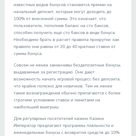
известных видов бонусов становятся премии на
начальный депозит, которые могут доходить до
100% от внесенной суммы. Это означает, что
пользователь, пополнив баланс на сто баксов,
способен получить ещё сто баксов в виде бонуса.
Необходимо брать в расчет правила прокрутки: как
правило они равны от 20 до 40 кратных ставок от
суммы бонуса.
Совсем не менее заманчивы бездепозитные бонусы,
выдаваемые за регистрацию. Они дают
возможность начать игровой процесс без депозита,
что крайне полезно для новичков. Тем не менее
такие вознаграждения обычно прилагаются с более
строгими условиями ставок и лимитами на
наибольший выигрыш.
Для регулярных посетителей казино Казино
Император предлагают программы лояльности и
еженедельные бонусы с возвратом средств до 10%.