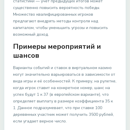
статистики — учет предыдущих итогов может
существенно повысить вероятность победы.
Множество квалифицированных игроков
предлагают внедрять методы контроля над
капиталом, чтобы уменьшить угрозы и повысить
возможный доход.
Примеры мероприятий и
шансов
Варианты событий и ставок в виртуальном казино
могут значительно варьироваться в зависимости от
вида игры и её особенностей. К примеру, на рулетке,
когда игрок ставит на конкретное номер, шанс на
успех будут 1 к 37 (в европейском варианте), что
определяет выплату в размере коэффициента 35 к
1. Данное подразумевает, что при ставке 100
деревянных участник может получить 3500 рублей,
если угадает верное число.