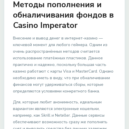
Методы пополнения и
обналичивания фондов в
Casino Imperator
Внесение и вывод денег в интернет-казино —
ключевой момент для любого геймера. Одним из
очень распространённых методов считается
использование платёжных пластиков. Данное
практично и надежно, поскольку большая часть
казино работают с карты Visa и MasterCard. Однако
необходимо иметь в виду, что при обналичивании
финансов могут удерживаться сборы, которые
определяются условиями конкретного банка.
Для, которые любит анонимность, идеальным
вариантом являются электронные кошельки,
например, как Skrill и Neteller. Данные сервисы
обеспечивают возможность сразу же пополнять
счет и выводить средства без лишних задержек.