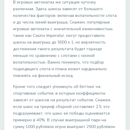
В игровых автоматах же ситуация чуточку
различная. Здесь шансы зависят от большого
количества факторов: включая волатильности слота
и до числа линий выигрыша. Скажем, популярные
игровые автоматы с значительной изменчивостью,
такие как Casino Imperator, могут предоставить
шансы на выигрыш до 5000 к 1, но вероятность
достижения такого результата будет гораздо
меньше по сравнению с слотами с низкой
волатильностью. Важно понимать, что подбор
подходящего слота и плана может кардинально
повлиять на финальный исход.
Кроме того следует упомянуть об беттинг на
спортивные события, в которых коэффициенты
зависят от шансов на результат события. Скажем,
если шанс на триумф сборной составляет 2.5, это
подразумевает, что шанс её победы оценивается
примерно в 40%. В случае выигрышной пари на
сумму 1000 рублёвок игрок выиграет 2500 рублёвок.