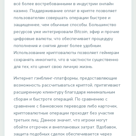
всё более востребованными в индустрии онлайн
казино. Поддерживание оплат в крипте позволяет
пользователям совершать операции быстрее и
защищеннее, чем обычные способы. Большинство
ресурсов уже интегрировали Bitcoin, эфир и прочие
цифровые валюты, что обеспечивает процедуру
пополнения и снятия денег более удобным.
Использование криптовалюты позволяет геймерам
сохранять инкогнито, что в частности существенно
для тех, кто ценит свою личную жизнь.
Интернет гэмблинг-платформы, предоставляющие
возможность рассчитываться криптой, притягивают
расширенную клиентуру благодаря минимальным
сборам и быстроте операций. По сравнению с
сравнение с банковских переводов либо карточек,
криптовалютные операции проходят без участия
третьих лиц. Данное значит, что игроки могут
обойти отсрочек и внеплановых затрат. Вдобавок,
защита подобных сделок обеспечивается через