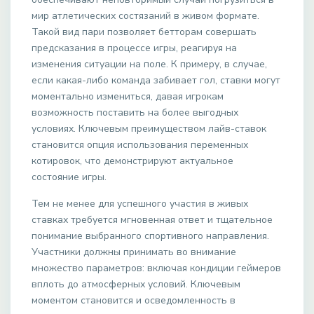
мир атлетических состязаний в живом формате.
Такой вид пари позволяет бетторам совершать
предсказания в процессе игры, реагируя на
изменения ситуации на поле. К примеру, в случае,
если какая-либо команда забивает гол, ставки могут
моментально измениться, давая игрокам
возможность поставить на более выгодных
условиях. Ключевым преимуществом лайв-ставок
становится опция использования переменных
котировок, что демонстрируют актуальное
состояние игры.
Тем не менее для успешного участия в живых
ставках требуется мгновенная ответ и тщательное
понимание выбранного спортивного направления.
Участники должны принимать во внимание
множество параметров: включая кондиции геймеров
вплоть до атмосферных условий. Ключевым
моментом становится и осведомленность в