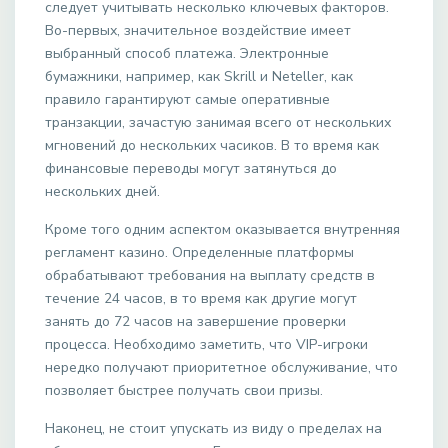
следует учитывать несколько ключевых факторов.
Во-первых, значительное воздействие имеет
выбранный способ платежа. Электронные
бумажники, например, как Skrill и Neteller, как
правило гарантируют самые оперативные
транзакции, зачастую занимая всего от нескольких
мгновений до нескольких часиков. В то время как
финансовые переводы могут затянуться до
нескольких дней.
Кроме того одним аспектом оказывается внутренняя
регламент казино. Определенные платформы
обрабатывают требования на выплату средств в
течение 24 часов, в то время как другие могут
занять до 72 часов на завершение проверки
процесса. Необходимо заметить, что VIP-игроки
нередко получают приоритетное обслуживание, что
позволяет быстрее получать свои призы.
Наконец, не стоит упускать из виду о пределах на