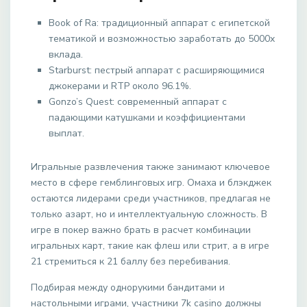
Book of Ra: традиционный аппарат с египетской
тематикой и возможностью заработать до 5000x
вклада.
Starburst: пестрый аппарат с расширяющимися
джокерами и RTP около 96.1%.
Gonzo’s Quest: современный аппарат с
падающими катушками и коэффициентами
выплат.
Игральные развлечения также занимают ключевое
место в сфере гемблинговых игр. Омаха и блэкджек
остаются лидерами среди участников, предлагая не
только азарт, но и интеллектуальную сложность. В
игре в покер важно брать в расчет комбинации
игральных карт, такие как флеш или стрит, а в игре
21 стремиться к 21 баллу без перебивания.
Подбирая между однорукими бандитами и
настольными играми, участники 7k casino должны