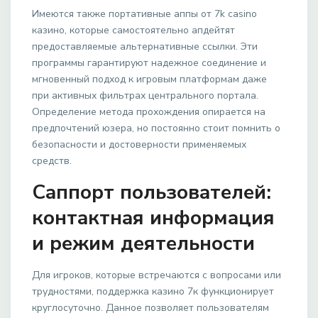
Имеются также портативные аппы от 7k casino
казино, которые самостоятельно апдейтят
предоставляемые альтернативные ссылки. Эти
программы гарантируют надежное соединение и
мгновенный подход к игровым платформам даже
при активных фильтрах центрального портала.
Определение метода прохождения опирается на
предпочтений юзера, но постоянно стоит помнить о
безопасности и достоверности применяемых
средств.
Саппорт пользователей:
контактная информация
и режим деятельности
Для игроков, которые встречаются с вопросами или
трудностями, поддержка казино 7к функционирует
круглосуточно. Данное позволяет пользователям