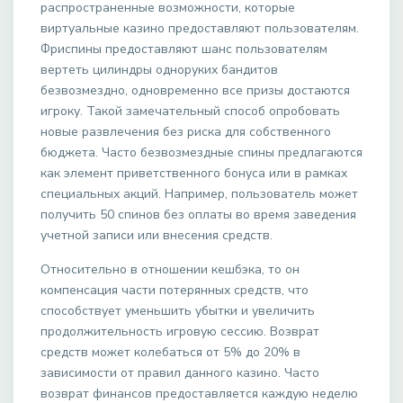
распространенные возможности, которые
виртуальные казино предоставляют пользователям.
Фриспины предоставляют шанс пользователям
вертеть цилиндры одноруких бандитов
безвозмездно, одновременно все призы достаются
игроку. Такой замечательный способ опробовать
новые развлечения без риска для собственного
бюджета. Часто безвозмездные спины предлагаются
как элемент приветственного бонуса или в рамках
специальных акций. Например, пользователь может
получить 50 спинов без оплаты во время заведения
учетной записи или внесения средств.
Относительно в отношении кешбэка, то он
компенсация части потерянных средств, что
способствует уменьшить убытки и увеличить
продолжительность игровую сессию. Возврат
средств может колебаться от 5% до 20% в
зависимости от правил данного казино. Часто
возврат финансов предоставляется каждую неделю