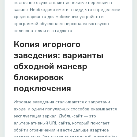
постоянно осуществляет денежные переводы в
казино. Необходимо иметь в виду, что определение
среди варианта для мобильных устройств и
программой обусловлен персональных вкусов
пользователя и его гаджета.
Копия игорного
заведения: варианты
обходной маневр
блокировок
подключения
Игровые заведения сталкиваются с запретами
входа, и одним популярных способов оказывается
эксплуатация зеркал. Дубль-сайт — это
альтернативный URL сайта, который помогает
обойти ограничения и вести дальше азартное