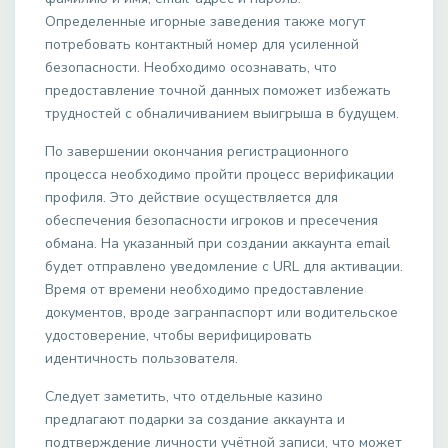
Определенные игорные заведения также могут
потребовать контактный номер для усиленной
безопасности. Необходимо осознавать, что
предоставление точной данных поможет избежать
трудностей с обналичиванием выигрыша в будущем.
По завершении окончания регистрационного
процесса необходимо пройти процесс верификации
профиля. Это действие осуществляется для
обеспечения безопасности игроков и пресечения
обмана. На указанный при создании аккаунта email
будет отправлено уведомление с URL для активации.
Время от времени необходимо предоставление
документов, вроде загранпаспорт или водительское
удостоверение, чтобы верифицировать
идентичность пользователя.
Следует заметить, что отдельные казино
предлагают подарки за создание аккаунта и
подтверждение личности учётной записи, что может