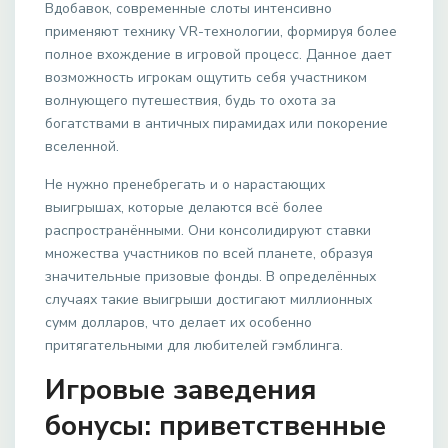
Вдобавок, современные слоты интенсивно
применяют технику VR-технологии, формируя более
полное вхождение в игровой процесс. Данное дает
возможность игрокам ощутить себя участником
волнующего путешествия, будь то охота за
богатствами в античных пирамидах или покорение
вселенной.
Не нужно пренебрегать и о нарастающих
выигрышах, которые делаются всё более
распространёнными. Они консолидируют ставки
множества участников по всей планете, образуя
значительные призовые фонды. В определённых
случаях такие выигрыши достигают миллионных
сумм долларов, что делает их особенно
притягательными для любителей гэмблинга.
Игровые заведения
бонусы: приветственные