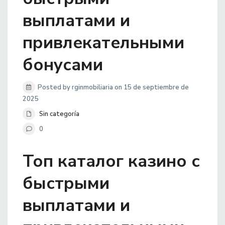
выплатами и
привлекательными
бонусами
Posted by rginmobiliaria on 15 de septiembre de
2025
Sin categoría
0
Топ каталог казино с
быстрыми
выплатами и