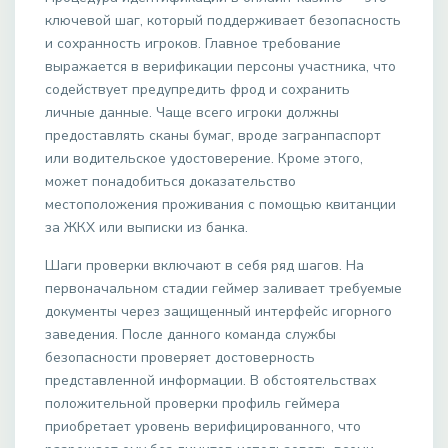
ключевой шаг, который поддерживает безопасность
и сохранность игроков. Главное требование
выражается в верификации персоны участника, что
содействует предупредить фрод и сохранить
личные данные. Чаще всего игроки должны
предоставлять сканы бумаг, вроде загранпаспорт
или водительское удостоверение. Кроме этого,
может понадобиться доказательство
местоположения проживания с помощью квитанции
за ЖКХ или выписки из банка.
Шаги проверки включают в себя ряд шагов. На
первоначальном стадии геймер заливает требуемые
документы через защищенный интерфейс игорного
заведения. После данного команда службы
безопасности проверяет достоверность
представленной информации. В обстоятельствах
положительной проверки профиль геймера
приобретает уровень верифицированного, что