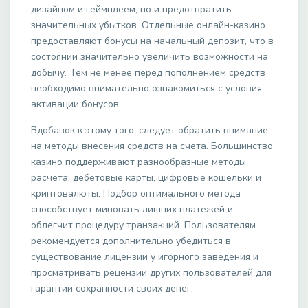
дизайном и геймплеем, но и предотвратить
значительных убытков. Отдельные онлайн-казино
предоставляют бонусы на начальный депозит, что в
состоянии значительно увеличить возможности на
добычу. Тем не менее перед пополнением средств
необходимо внимательно ознакомиться с условия
активации бонусов.
Вдобавок к этому того, следует обратить внимание
на методы внесения средств на счета. Большинство
казино поддерживают разнообразные методы
расчета: дебетовые карты, цифровые кошельки и
криптовалюты. Подбор оптимального метода
способствует миновать лишних платежей и
облегчит процедуру транзакций. Пользователям
рекомендуется дополнительно убедиться в
существование лицензии у игорного заведения и
просматривать рецензии других пользователей для
гарантии сохранности своих денег.