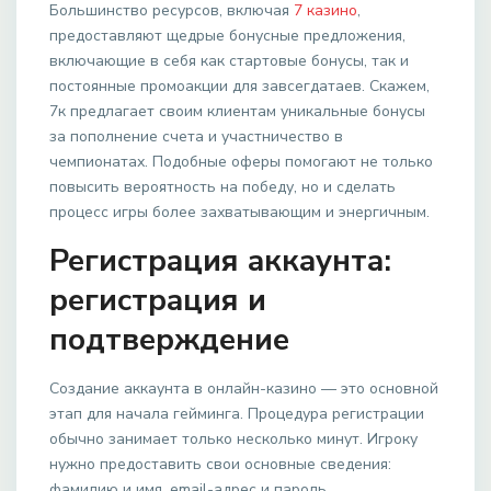
Большинство ресурсов, включая
7 казино
,
предоставляют щедрые бонусные предложения,
включающие в себя как стартовые бонусы, так и
постоянные промоакции для завсегдатаев. Скажем,
7к предлагает своим клиентам уникальные бонусы
за пополнение счета и участничество в
чемпионатах. Подобные оферы помогают не только
повысить вероятность на победу, но и сделать
процесс игры более захватывающим и энергичным.
Регистрация аккаунта:
регистрация и
подтверждение
Создание аккаунта в онлайн-казино — это основной
этап для начала гейминга. Процедура регистрации
обычно занимает только несколько минут. Игроку
нужно предоставить свои основные сведения:
фамилию и имя, email-адрес и пароль.