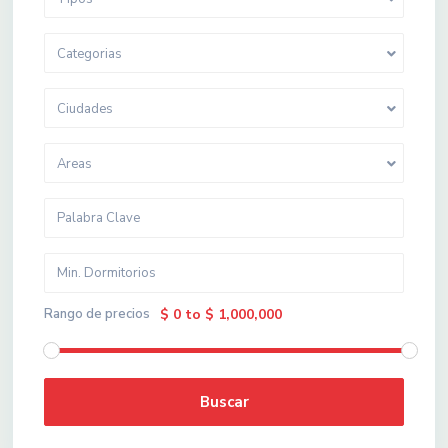
Categorias
Ciudades
Areas
Rango de precios
$ 0 to $ 1,000,000
Buscar