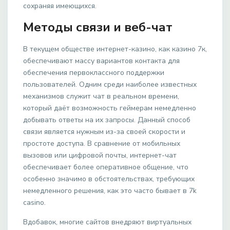
сохраняя имеющихся.
Методы связи и веб-чат
В текущем обществе интернет-казино, как казино 7к,
обеспечивают массу вариантов контакта для
обеспечения первоклассного поддержки
пользователей. Одним среди наиболее известных
механизмов служит чат в реальном времени,
который даёт возможность геймерам немедленно
добывать ответы на их запросы. Данный способ
связи является нужным из-за своей скорости и
простоте доступа. В сравнение от мобильных
вызовов или цифровой почты, интернет-чат
обеспечивает более оперативное общение, что
особенно значимо в обстоятельствах, требующих
немедленного решения, как это часто бывает в 7k
casino.
Вдобавок, многие сайтов внедряют виртуальных