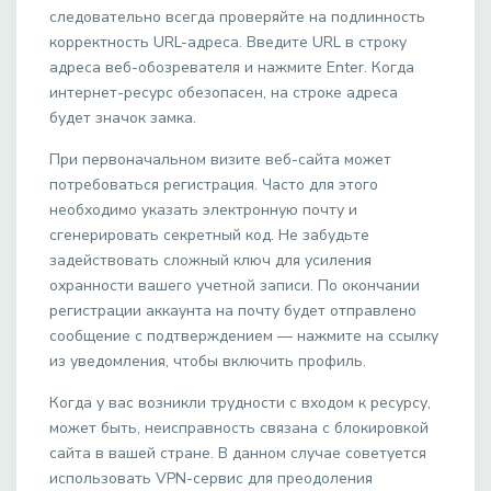
следовательно всегда проверяйте на подлинность
корректность URL-адреса. Введите URL в строку
адреса веб-обозревателя и нажмите Enter. Когда
интернет-ресурс обезопасен, на строке адреса
будет значок замка.
При первоначальном визите веб-сайта может
потребоваться регистрация. Часто для этого
необходимо указать электронную почту и
сгенерировать секретный код. Не забудьте
задействовать сложный ключ для усиления
охранности вашего учетной записи. По окончании
регистрации аккаунта на почту будет отправлено
сообщение с подтверждением — нажмите на ссылку
из уведомления, чтобы включить профиль.
Когда у вас возникли трудности с входом к ресурсу,
может быть, неисправность связана с блокировкой
сайта в вашей стране. В данном случае советуется
использовать VPN-сервис для преодоления