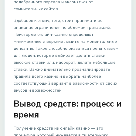
подобранного портала и уклоняться от
сомнительных сайтов.
Вдобавок к этому, того, стоит принимать во
внимание ограничения по объемам транзакций.
Некоторые онлайн-казино определяют
минимальные и верхние лимиты на моментальные
депозиты. Такое способно оказаться препятствием
для людей, которые выбирает делать ставки
высокие ставки или, наоборот, делать небольшие
ставки. Важно внимательно проанализировать
правила всего казино и выбрать наиболее
соответствующий вариант в зависимости от своих
вкусов и возможностей.
Вывод средств: процесс и
время
Получение средств из онлайн казино — это
процедура, который нуждается в тщательного