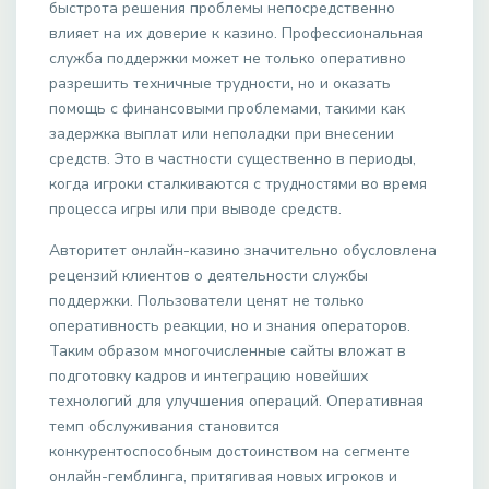
быстрота решения проблемы непосредственно
влияет на их доверие к казино. Профессиональная
служба поддержки может не только оперативно
разрешить техничные трудности, но и оказать
помощь с финансовыми проблемами, такими как
задержка выплат или неполадки при внесении
средств. Это в частности существенно в периоды,
когда игроки сталкиваются с трудностями во время
процесса игры или при выводе средств.
Авторитет онлайн-казино значительно обусловлена
рецензий клиентов о деятельности службы
поддержки. Пользователи ценят не только
оперативность реакции, но и знания операторов.
Таким образом многочисленные сайты вложат в
подготовку кадров и интеграцию новейших
технологий для улучшения операций. Оперативная
темп обслуживания становится
конкурентоспособным достоинством на сегменте
онлайн-гемблинга, притягивая новых игроков и