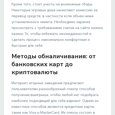
Кроме того, стоит учесть на возможные сборы.
Некоторые игровые дома начисляют комиссию за
перевод средств, в частности если объем ниже
установленного лимита. Необходимо заранее
просмотреть с требованиями снятия на сайте казино
казино 7к, чтобы избежать неожиданностей и
сделать процесс максимально комфортным и
быстрым для себя.
Методы обналичивания: от
банковских карт до
криптовалюты
Интернет игорные заведения предлагают
пользователям разнообразный спектр способов
получения выигрыша, чтобы любой мог подобрать
наиболее подходящий для себя вариант. Одним из
известных способов являются кредитные карты,
такие как Visa и MasterCard. Их плюсы состоят в