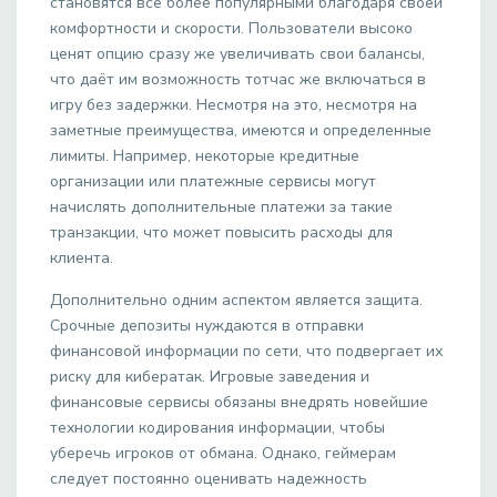
становятся все более популярными благодаря своей
комфортности и скорости. Пользователи высоко
ценят опцию сразу же увеличивать свои балансы,
что даёт им возможность тотчас же включаться в
игру без задержки. Несмотря на это, несмотря на
заметные преимущества, имеются и определенные
лимиты. Например, некоторые кредитные
организации или платежные сервисы могут
начислять дополнительные платежи за такие
транзакции, что может повысить расходы для
клиента.
Дополнительно одним аспектом является защита.
Срочные депозиты нуждаются в отправки
финансовой информации по сети, что подвергает их
риску для кибератак. Игровые заведения и
финансовые сервисы обязаны внедрять новейшие
технологии кодирования информации, чтобы
уберечь игроков от обмана. Однако, геймерам
следует постоянно оценивать надежность