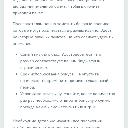
вклада минимальной суммы, чтобы включить
призовой пакет.
Пользователям важно заметить базовые правила,
которые могут различаться в разных казино. Здесь
некоторые важных пунктов, на что следует уделить
внимание:
Самый низкий вклад: Удостоверьтесь, что
размер соответствует вашим бюджетным
ограничениям.
Срок использования бонуса: Не упустите
возможность применить премию в указанный
период.
Условия по отыгрышу: Узнайте, какое количество
раз раз необходимо отыграть бонусную сумму,
прежде чем вы сможете снять выигрыш.
Необходимо детально изучить все положения,
чтобы предотвратить неприятных сюрпризов.