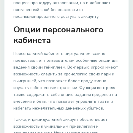
процесс процедуру авторизации, но и добавляет
повышенный слой безопасности от
несанкционированного доступа к аккаунту.
Опции персонального
кабинета
Персональный кабинет в виртуальном казино
предоставляет пользователям особенные опции для
ведения своим геймплеем. Во-первых, игроки имеют
возможность следить за хронологию своих пари и
выигрышей, что позволяет более продуктивно
изучать собственные стратегии. Функция контроля
также содержит в себя опцию задания пределов на
внесения и беты, что помогает управлять траты и
избегать нежелательных денежных убытков.
Также, индивидуальный аккаунт обеспечивает
возможность к уникальным привилегиям и