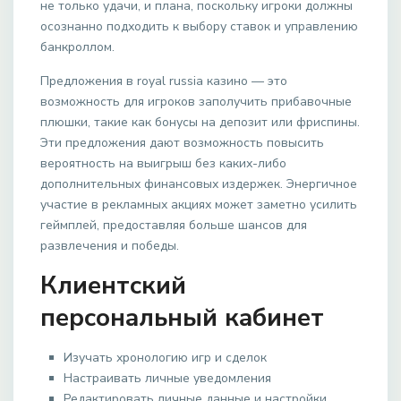
не только удачи, и плана, поскольку игроки должны
осознанно подходить к выбору ставок и управлению
банкроллом.
Предложения в royal russia казино — это
возможность для игроков заполучить прибавочные
плюшки, такие как бонусы на депозит или фриспины.
Эти предложения дают возможность повысить
вероятность на выигрыш без каких-либо
дополнительных финансовых издержек. Энергичное
участие в рекламных акциях может заметно усилить
геймплей, предоставляя больше шансов для
развлечения и победы.
Клиентский
персональный кабинет
Изучать хронологию игр и сделок
Настраивать личные уведомления
Редактировать личные данные и настройки