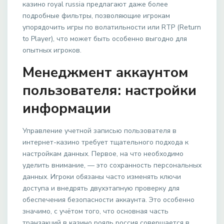
казино royal russia предлагают даже более
подробные фильтры, позволяющие игрокам
упорядочить игры по волатильности или RTP (Return
to Player), что может быть особенно выгодно для
опытных игроков.
Менеджмент аккаунтом
пользователя: настройки
информации
Управление учетной записью пользователя в
интернет-казино требует тщательного подхода к
настройкам данных. Первое, на что необходимо
уделить внимание, — это сохранность персональных
данных. Игроки обязаны часто изменять ключи
доступа и внедрять двухэтапную проверку для
обеспечения безопасности аккаунта. Это особенно
значимо, с учётом того, что основная часть
транзакций в казино рояль россия совершается в