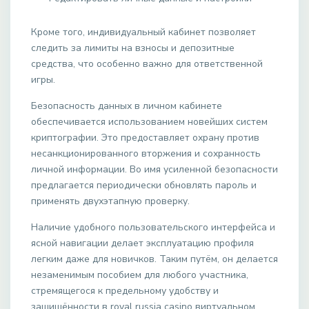
Кроме того, индивидуальный кабинет позволяет
следить за лимиты на взносы и депозитные
средства, что особенно важно для ответственной
игры.
Безопасность данных в личном кабинете
обеспечивается использованием новейших систем
криптографии. Это предоставляет охрану против
несанкционированного вторжения и сохранность
личной информации. Во имя усиленной безопасности
предлагается периодически обновлять пароль и
применять двухэтапную проверку.
Наличие удобного пользовательского интерфейса и
ясной навигации делает эксплуатацию профиля
легким даже для новичков. Таким путём, он делается
незаменимым пособием для любого участника,
стремящегося к предельному удобству и
защищённости в royal russia casino виртуальном