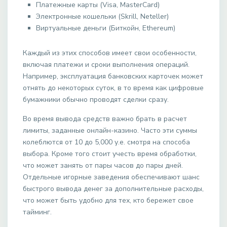
Платежные карты (Visa, MasterCard)
Электронные кошельки (Skrill, Neteller)
Виртуальные деньги (Биткойн, Ethereum)
Каждый из этих способов имеет свои особенности,
включая платежи и сроки выполнения операций.
Например, эксплуатация банковских карточек может
отнять до некоторых суток, в то время как цифровые
бумажники обычно проводят сделки сразу.
Во время вывода средств важно брать в расчет
лимиты, заданные онлайн-казино. Часто эти суммы
колеблются от 10 до 5,000 у.е. смотря на способа
выбора. Кроме того стоит учесть время обработки,
что может занять от пары часов до пары дней.
Отдельные игорные заведения обеспечивают шанс
быстрого вывода денег за дополнительные расходы,
что может быть удобно для тех, кто бережет свое
тайминг.