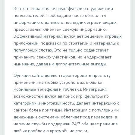
Контент играет ключевую функцию в удержании
пользователей. Необходимо часто обновлять
информацию о данные о последних играх и акциях,
предоставляя клиентам свежую информацию.
Эффективный материал включает рецензии игровых
приложений, подсказки по стратегии и материалы о
популярных слотах. Это не только содействует
приманить свежих участников, но и удерживает
нынешних, давая им дополнительные выгоды.
Функции сайта должен гарантировать простоту
применения на любых устройствах, включая
мобильные телефоны и таблетки. Интеграция
возможностей, включая поиск игр, фильтры по
категориям и многоязычность, делает интеракцию с
сайтом более приятным. Интеграция с популярными
денежными системами облегчает ход переводов, а
наличие службы поддержки 24/7 обещает решение
любых проблем в кратчайшие сроки.