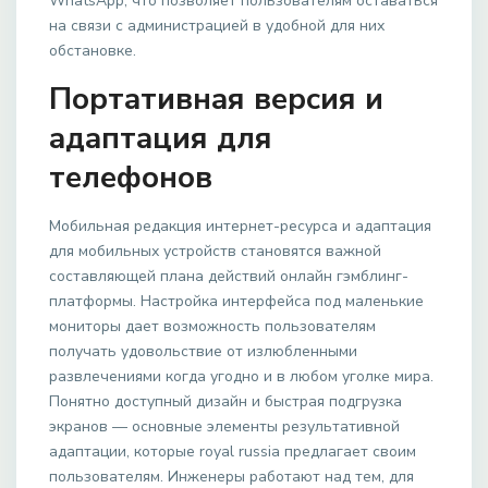
WhatsApp, что позволяет пользователям оставаться
на связи с администрацией в удобной для них
обстановке.
Портативная версия и
адаптация для
телефонов
Мобильная редакция интернет-ресурса и адаптация
для мобильных устройств становятся важной
составляющей плана действий онлайн гэмблинг-
платформы. Настройка интерфейса под маленькие
мониторы дает возможность пользователям
получать удовольствие от излюбленными
развлечениями когда угодно и в любом уголке мира.
Понятно доступный дизайн и быстрая подгрузка
экранов — основные элементы результативной
адаптации, которые royal russia предлагает своим
пользователям. Инженеры работают над тем, для