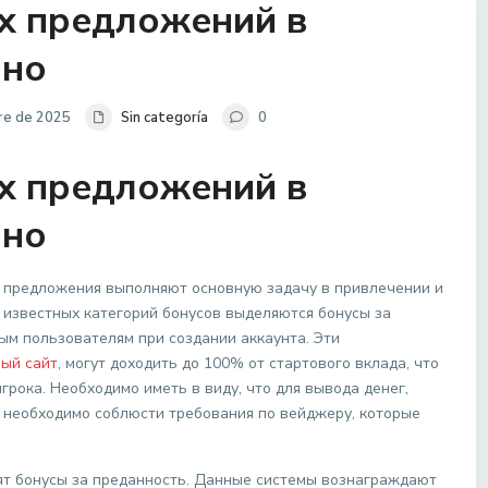
х предложений в
ино
bre de 2025
Sin categoría
0
х предложений в
ино
е предложения выполняют основную задачу в привлечении и
 известных категорий бонусов выделяются бонусы за
ым пользователям при создании аккаунта. Эти
ый сайт
, могут доходить до 100% от стартового вклада, что
рока. Необходимо иметь в виду, что для вывода денег,
, необходимо соблюсти требования по вейджеру, которые
ят бонусы за преданность. Данные системы вознаграждают