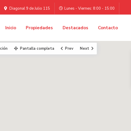
Diagonal 9 de Julio 115
Lunes - Viernes: 8:00 - 15:00
Inicio
Propiedades
Destacados
Contacto
ación
Pantalla completa
Prev
Next