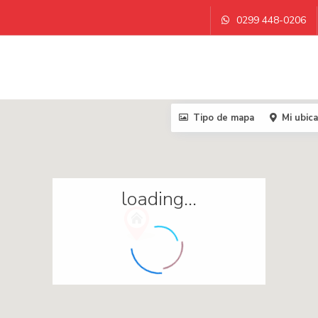
0299 448-0206
Tipo de mapa
Mi ubic
loading...