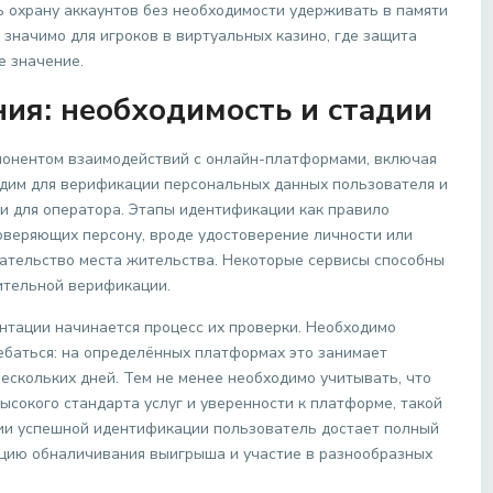
 охрану аккаунтов без необходимости удерживать в памяти
 значимо для игроков в виртуальных казино, где защита
е значение.
ия: необходимость и стадии
понентом взаимодействий с онлайн-платформами, включая
ходим для верификации персональных данных пользователя и
к и для оператора. Этапы идентификации как правило
оверяющих персону, вроде удостоверение личности или
зательство места жительства. Некоторые сервисы способны
ительной верификации.
нтации начинается процесс их проверки. Необходимо
ебаться: на определённых платформах это занимает
нескольких дней. Тем не менее необходимо учитывать, что
сокого стандарта услуг и уверенности к платформе, такой
вии успешной идентификации пользователь достает полный
пцию обналичивания выигрыша и участие в разнообразных