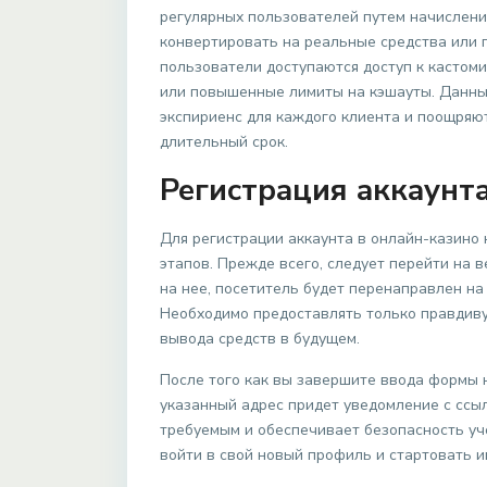
регулярных пользователей путем начислени
конвертировать на реальные средства или 
пользователи доступаются доступ к кастом
или повышенные лимиты на кэшауты. Данн
экспириенс для каждого клиента и поощряю
длительный срок.
Регистрация аккаунта
Для регистрации аккаунта в онлайн-казино 
этапов. Прежде всего, следует перейти на 
на нее, посетитель будет перенаправлен на
Необходимо предоставлять только правдиву
вывода средств в будущем.
После того как вы завершите ввода формы 
указанный адрес придет уведомление с ссыл
требуемым и обеспечивает безопасность уч
войти в свой новый профиль и стартовать и