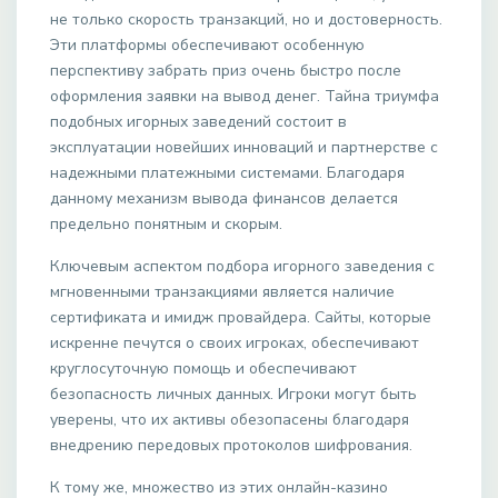
не только скорость транзакций, но и достоверность.
Эти платформы обеспечивают особенную
перспективу забрать приз очень быстро после
оформления заявки на вывод денег. Тайна триумфа
подобных игорных заведений состоит в
эксплуатации новейших инноваций и партнерстве с
надежными платежными системами. Благодаря
данному механизм вывода финансов делается
предельно понятным и скорым.
Ключевым аспектом подбора игорного заведения с
мгновенными транзакциями является наличие
сертификата и имидж провайдера. Сайты, которые
искренне печутся о своих игроках, обеспечивают
круглосуточную помощь и обеспечивают
безопасность личных данных. Игроки могут быть
уверены, что их активы обезопасены благодаря
внедрению передовых протоколов шифрования.
К тому же, множество из этих онлайн-казино