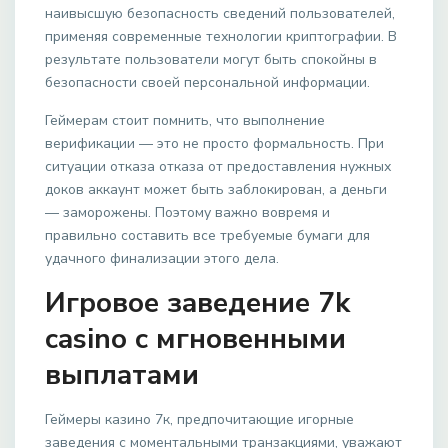
наивысшую безопасность сведений пользователей,
применяя современные технологии криптографии. В
результате пользователи могут быть спокойны в
безопасности своей персональной информации.
Геймерам стоит помнить, что выполнение
верификации — это не просто формальность. При
ситуации отказа отказа от предоставления нужных
доков аккаунт может быть заблокирован, а деньги
— заморожены. Поэтому важно вовремя и
правильно составить все требуемые бумаги для
удачного финализации этого дела.
Игровое заведение 7k
casino с мгновенными
выплатами
Геймеры казино 7к, предпочитающие игорные
заведения с моментальными транзакциями, уважают