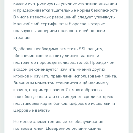
казино контролируется уполномоченными властями
и придерживается тщательные нормы безопасности.
В числе известных разрешений следует упомянуть
Мальтийский сертификат и Кюрасао, которые
пользуются доверием пользователей по всем
странам.
Вдобавок, необходимо отметить SSL-защиту,
обеспечивающее защиту личные данные и
платежные переводы пользователей. Прежде чем
входом рекомендуется изучить мнения других
игроков и изучить правилами использования сайта.
Значимым моментом становится ещё наличие у
казино, например, казино 7к, многообразных
способов депозита и снятия денег, среди которых
пластиковые карты банков, цифровые кошельки, и
цифровые валюты.
Не менее элементом является обслуживание
пользователей. Доверенное онлайн-казино