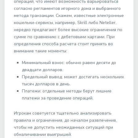
операций, что имеют возможность варьироваться
согласно регламентов игорного дома и выбранного
метода транзакции. Скажем, известные электронные
кошельки-сервисы, например, Skrill либо Neteller,
нередко предлагают более высокие ограничения по
сумме по сравнению с дебетовыми картами. При
определения способа расчета стоит принять во
внимание такие моменты:
Минимальный взнос: обычно равен десяти до
двадцати долларов.
Предельный вывод: может достигать нескольких
тысяч долларов в день.
Платежи: отдельные методы берут лишние
платежи за проведение операций.
Игрокам советуется тщательно анализировать
правила и ограничения, до началом развлечения,
чтобы не допустить неожиданных ситуаций при
обналичивании выигрышей.