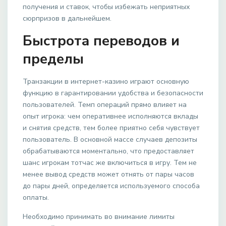
получения и ставок, чтобы избежать неприятных
сюрпризов в дальнейшем.
Быстрота переводов и
пределы
Транзакции в интернет-казино играют основную
функцию в гарантировании удобства и безопасности
пользователей. Темп операций прямо влияет на
опыт игрока: чем оперативнее исполняются вклады
и снятия средств, тем более приятно себя чувствует
пользователь. В основной массе случаев депозиты
обрабатываются моментально, что предоставляет
шанс игрокам тотчас же включиться в игру. Тем не
менее вывод средств может отнять от пары часов
до пары дней, определяется используемого способа
оплаты.
Необходимо принимать во внимание лимиты