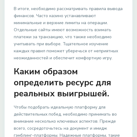
В итоге, необходимо рассматривать правила вывода
финансов. Часто казино устанавливают
минимальные и верхние лимиты на операции.
Отдельные сайты имеют возможность взимать
платежи за транзакцию, что также необходимо
учитывать при выборе. Тщательное изучение
каждых правил поможет уберечься от неприятных
неожиданностей и обеспечит комфортную игру.
Каким образом
определить ресурс для
реальных выигрышей.
Чтобы подобрать идеальную платформу для
действительных побед, необходимо принимать во
внимание несколько ключевых аспектов. Прежде
всего, сосредоточьтесь на документ и имидж
гэмблинг-платформы. Надежные платформы, такие