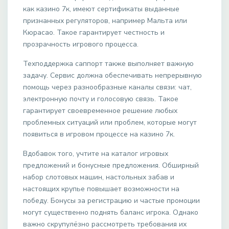
как казино 7к, имеют сертификаты выданные
признанных регуляторов, например Мальта или
Кюрасао. Такое гарантирует честность и
прозрачность игрового процесса.
Техподдержка саппорт также выполняет важную
задачу. Сервис должна обеспечивать непрерывную
помощь через разнообразные каналы связи: чат,
электронную почту и голосовую связь. Такое
гарантирует своевременное решение любых
проблемных ситуаций или проблем, которые могут
появиться в игровом процессе на казино 7к.
Вдобавок того, учтите на каталог игровых
предложений и бонусные предложения. Обширный
набор слотовых машин, настольных забав и
настоящих крупье повышает возможности на
победу. Бонусы за регистрацию и частые промоции
могут существенно поднять баланс игрока. Однако
важно скрупулёзно рассмотреть требования их