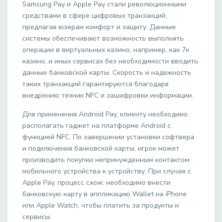
Samsung Pay и Apple Pay стали революционными
средствами в сфере цифровых транзакций,
предлагая юзерам комфорт и защиту. Данные
системы обеспечивают возможность выполнять
операции в виртуальных казино, например, как 7к
казино, и иных сервисах без необходимости вводить
данные банковской карты. Скорость и надежность
таких транзакций гарантируются благодаря
внедрению техник NFC и зашифровки информации.
Для применения Android Pay, клиенту необходимо
располагать гаджет на платформе Android с
функцией NFC. По завершении установки софтвера
и подключения банковской карты, игрок может
производить покупки непринужденным контактом
мобильного устройства к устройству. При случае с
Apple Pay, процесс схож: необходимо внести
банковскую карту в аппликацию Wallet на iPhone
или Apple Watch, чтобы платить за продукты и
сервисы.