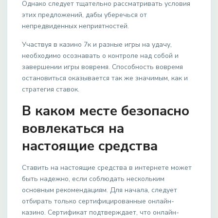
Однако следует тщательно рассматривать условия
этих предложений, дабы уберечься от
непредвиденных неприятностей.
Участвуя в казино 7к и разные игры на удачу,
необходимо осознавать о контроле над собой и
завершении игры вовремя. Способность вовремя
остановиться оказывается так же значимым, как и
стратегия ставок.
В каком месте безопасно
вовлекаться на
настоящие средства
Ставить на настоящие средства в интернете может
быть надежно, если соблюдать нескольким
основным рекомендациям. Для начала, следует
отбирать только сертифицированные онлайн-
казино. Сертификат подтверждает, что онлайн-