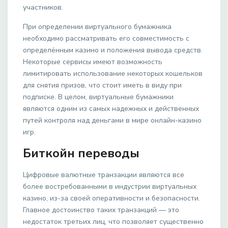
участников.
При определении виртуального бумажника
необходимо рассматривать его совместимость с
определённым казино и положения вывода средств.
Некоторые сервисы имеют возможность
лимитировать использование некоторых кошельков
для снятия призов, что стоит иметь в виду при
подписке. В целом, виртуальные бумажники
являются одним из самых надежных и действенных
путей контроля над деньгами в мире онлайн-казино
игр.
Биткойн переводы
Цифровые валютные транзакции являются все
более востребованными в индустрии виртуальных
казино, из-за своей оперативности и безопасности.
Главное достоинство таких транзакций — это
недостаток третьих лиц, что позволяет существенно