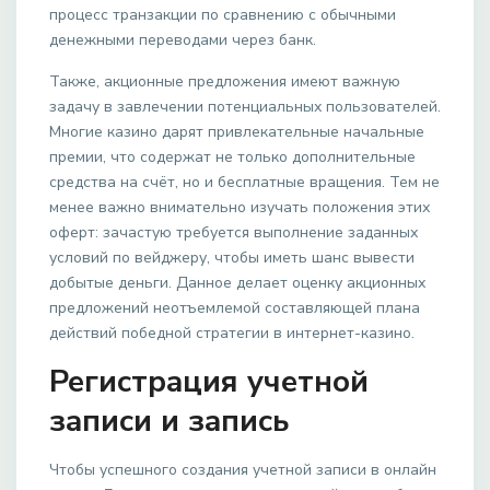
процесс транзакции по сравнению с обычными
денежными переводами через банк.
Также, акционные предложения имеют важную
задачу в завлечении потенциальных пользователей.
Многие казино дарят привлекательные начальные
премии, что содержат не только дополнительные
средства на счёт, но и бесплатные вращения. Тем не
менее важно внимательно изучать положения этих
оферт: зачастую требуется выполнение заданных
условий по вейджеру, чтобы иметь шанс вывести
добытые деньги. Данное делает оценку акционных
предложений неотъемлемой составляющей плана
действий победной стратегии в интернет-казино.
Регистрация учетной
записи и запись
Чтобы успешного создания учетной записи в онлайн