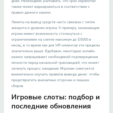
дней. Необходимо учитывать, что срок обработки
также может варьироваться в соответствии с
правил данного казино.
Лимиты на вывод средств часто связаны с типом
аккаунта и уровнем игрока. К примеру, начинающие
игроки имеют возможность столкнуться с
ограничениями на снятие максимум до $5000 в
месяц, в то время как для VIP-клиентов эти пределы
значительно выше. Вдобавок, некоторые онлайн-
казино запрашивают необходимой подтверждения
личности перед начальной транзакцией, что может
затянуть процесс ожидания. Игрокам советуется
внимательно изучать правила вывода денег, чтобы
предотвратить внезапных отсрочек и лишних
сборов.
Игровые слоты: подбор и
последние обновления