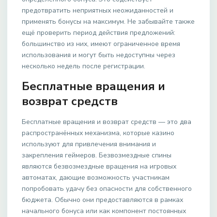
предотвратить неприятных неожиданностей и
применять бонусы на максимум. Не забывайте также
ещё проверить период действия предложений:
большинство из них, имеют ограниченное время
использования и могут быть недоступны через
несколько недель после регистрации.
Бесплатные вращения и
возврат средств
Бесплатные вращения и возврат средств — это два
распространённых механизма, которые казино
используют для привлечения внимания и
закрепления геймеров. Безвозмездные спины
являются безвозмездные вращения на игровых
автоматах, дающие возможность участникам
попробовать удачу без опасности для собственного
бюджета. Обычно они предоставляются в рамках
начального бонуса или как компонент постоянных