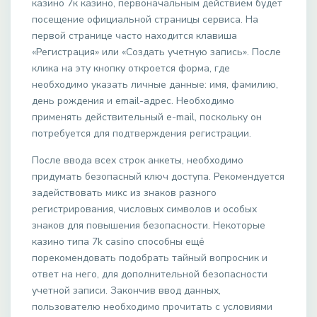
казино 7к казино, первоначальным действием будет
посещение официальной страницы сервиса. На
первой странице часто находится клавиша
«Регистрация» или «Создать учетную запись». После
клика на эту кнопку откроется форма, где
необходимо указать личные данные: имя, фамилию,
день рождения и email-адрес. Необходимо
применять действительный e-mail, поскольку он
потребуется для подтверждения регистрации.
После ввода всех строк анкеты, необходимо
придумать безопасный ключ доступа. Рекомендуется
задействовать микс из знаков разного
регистрирования, числовых символов и особых
знаков для повышения безопасности. Некоторые
казино типа 7k casino способны ещё
порекомендовать подобрать тайный вопросник и
ответ на него, для дополнительной безопасности
учетной записи. Закончив ввод данных,
пользователю необходимо прочитать с условиями