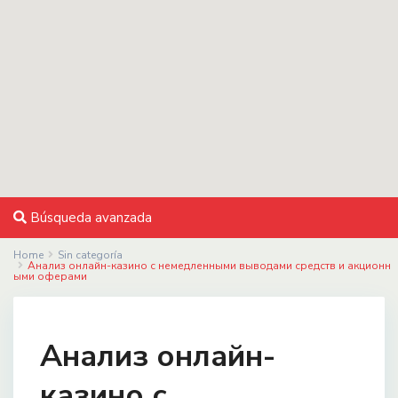
Búsqueda avanzada
Home
Sin categoría
Анализ онлайн-казино с немедленными выводами средств и акционн
ыми оферами
Анализ онлайн-
казино с