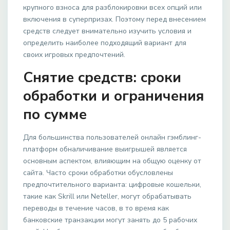
крупного взноса для разблокировки всех опций или
включения в суперпризах. Поэтому перед внесением
средств следует внимательно изучить условия и
определить наиболее подходящий вариант для
своих игровых предпочтений.
Снятие средств: сроки
обработки и ограничения
по сумме
Для большинства пользователей онлайн гэмблинг-
платформ обналичивание выигрышей является
основным аспектом, влияющим на общую оценку от
сайта. Часто сроки обработки обусловлены
предпочтительного варианта: цифровые кошельки,
такие как Skrill или Neteller, могут обрабатывать
переводы в течение часов, в то время как
банковские транзакции могут занять до 5 рабочих