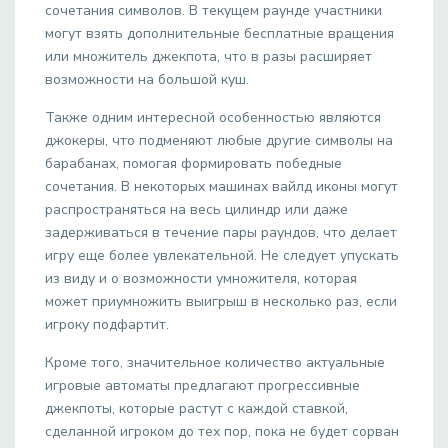
сочетания символов. В текущем раунде участники
могут взять дополнительные бесплатные вращения
или множитель джекпота, что в разы расширяет
возможности на большой куш.
Также одним интересной особенностью являются
джокеры, что подменяют любые другие символы на
барабанах, помогая формировать победные
сочетания. В некоторых машинах вайлд иконы могут
распространяться на весь цилиндр или даже
задерживаться в течение пары раундов, что делает
игру еще более увлекательной. Не следует упускать
из виду и о возможности умножителя, которая
может приумножить выигрыш в несколько раз, если
игроку подфартит.
Кроме того, значительное количество актуальные
игровые автоматы предлагают прогрессивные
джекпоты, которые растут с каждой ставкой,
сделанной игроком до тех пор, пока не будет сорван