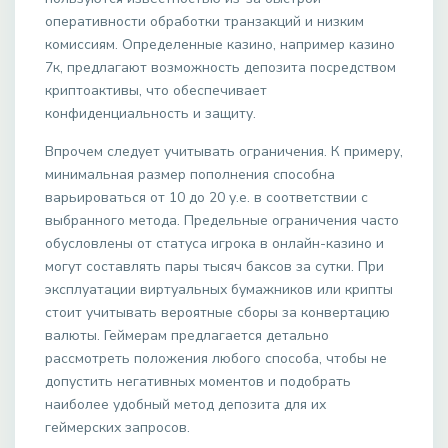
оперативности обработки транзакций и низким
комиссиям. Определенные казино, например казино
7к, предлагают возможность депозита посредством
криптоактивы, что обеспечивает
конфиденциальность и защиту.
Впрочем следует учитывать ограничения. К примеру,
минимальная размер пополнения способна
варьироваться от 10 до 20 у.е. в соответствии с
выбранного метода. Предельные ограничения часто
обусловлены от статуса игрока в онлайн-казино и
могут составлять пары тысяч баксов за сутки. При
эксплуатации виртуальных бумажников или крипты
стоит учитывать вероятные сборы за конвертацию
валюты. Геймерам предлагается детально
рассмотреть положения любого способа, чтобы не
допустить негативных моментов и подобрать
наиболее удобный метод депозита для их
геймерских запросов.