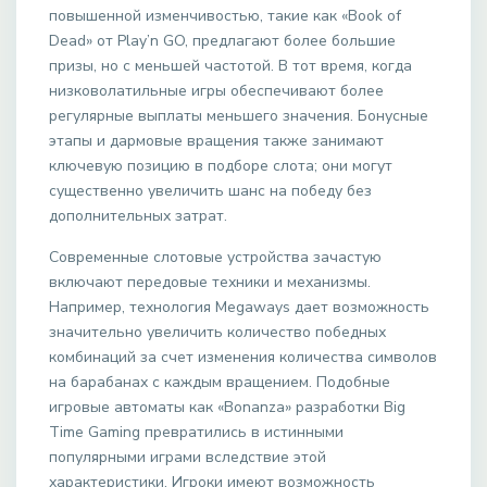
повышенной изменчивостью, такие как «Book of
Dead» от Play’n GO, предлагают более большие
призы, но с меньшей частотой. В тот время, когда
низковолатильные игры обеспечивают более
регулярные выплаты меньшего значения. Бонусные
этапы и дармовые вращения также занимают
ключевую позицию в подборе слота; они могут
существенно увеличить шанс на победу без
дополнительных затрат.
Современные слотовые устройства зачастую
включают передовые техники и механизмы.
Например, технология Megaways дает возможность
значительно увеличить количество победных
комбинаций за счет изменения количества символов
на барабанах с каждым вращением. Подобные
игровые автоматы как «Bonanza» разработки Big
Time Gaming превратились в истинными
популярными играми вследствие этой
характеристики. Игроки имеют возможность