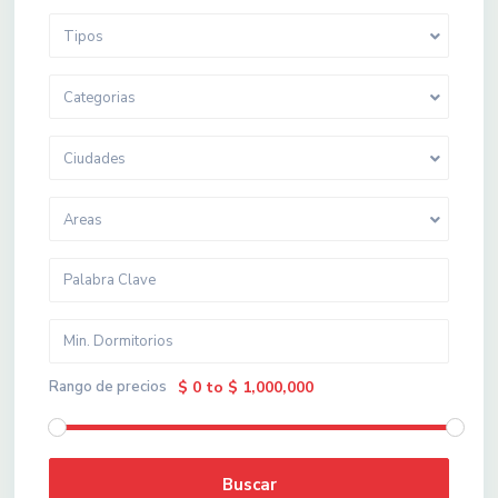
Tipos
Categorias
Ciudades
Areas
Rango de precios
$ 0 to $ 1,000,000
Buscar