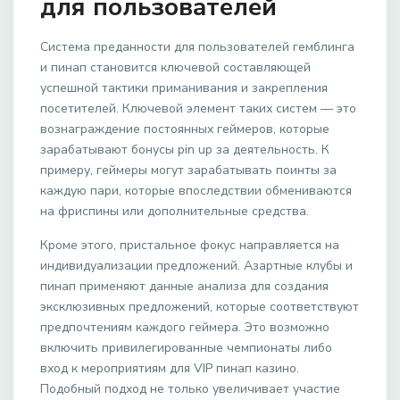
для пользователей
Система преданности для пользователей гемблинга
и пинап становится ключевой составляющей
успешной тактики приманивания и закрепления
посетителей. Ключевой элемент таких систем — это
вознаграждение постоянных геймеров, которые
зарабатывают бонусы pin up за деятельность. К
примеру, геймеры могут зарабатывать поинты за
каждую пари, которые впоследствии обмениваются
на фриспины или дополнительные средства.
Кроме этого, пристальное фокус направляется на
индивидуализации предложений. Азартные клубы и
пинап применяют данные анализа для создания
эксклюзивных предложений, которые соответствуют
предпочтениям каждого геймера. Это возможно
включить привилегированные чемпионаты либо
вход к мероприятиям для VIP пинап казино.
Подобный подход не только увеличивает участие