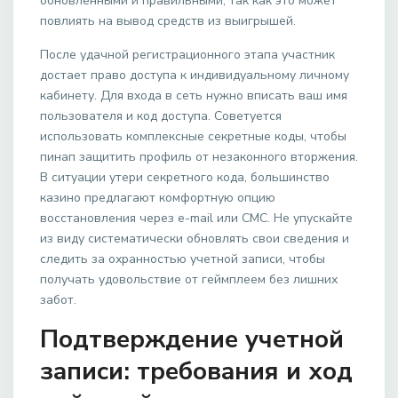
обновленными и правильными, так как это может
повлиять на вывод средств из выигрышей.
После удачной регистрационного этапа участник
достает право доступа к индивидуальному личному
кабинету. Для входа в сеть нужно вписать ваш имя
пользователя и код доступа. Советуется
использовать комплексные секретные коды, чтобы
пинап защитить профиль от незаконного вторжения.
В ситуации утери секретного кода, большинство
казино предлагают комфортную опцию
восстановления через e-mail или СМС. Не упускайте
из виду систематически обновлять свои сведения и
следить за охранностью учетной записи, чтобы
получать удовольствие от геймплеем без лишних
забот.
Подтверждение учетной
записи: требования и ход