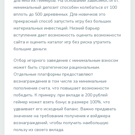
для многих геймеров. На основании зависимости от,
минимальный депозит способен колебаться от 100
вплоть до 500 деревянных. Для новичков это
прекрасный способ запустить игру без больших
материальных инвестиций. Низкий барьер
вступления дает возможность оценить возможности
сайта и оценить каталог игр без риска утратить
большие деньги.
Отбор игорного заведения с минимальным взносом
может быть стратегически рациональным.
Отдельные платформы предоставляют
вознаграждения в том числе за минимальные
пополнения счета, что повышает возможности
победить. К примеру, при вкладе в 200 рублей
геймер может взять бонус в размере 100%, что
удваивает его исходный баланс. Важно придавать
значение на требования получения и вэйджера
вознаграждений, чтобы получить наибольшую
пользу из своего вклада.