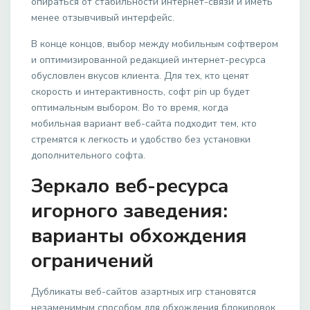
опираться от стабильности интернет-связи и иметь
менее отзывчивый интерфейс.
В конце концов, выбор между мобильным софтвером
и оптимизированной редакцией интернет-ресурса
обусловлен вкусов клиента. Для тех, кто ценят
скорость и интерактивность, софт pin up будет
оптимальным выбором. Во то время, когда
мобильная вариант веб-сайта подходит тем, кто
стремятся к легкость и удобство без установки
дополнительного софта.
Зеркало веб-ресурса
игорного заведения:
варианты обхождения
ограничений
Дубликаты веб-сайтов азартных игр становятся
незаменимым способом для обхождения блокировок,