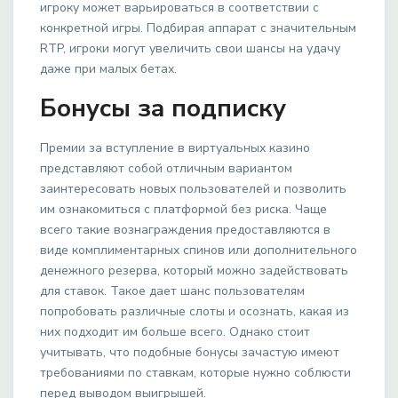
игроку может варьироваться в соответствии с
конкретной игры. Подбирая аппарат с значительным
RTP, игроки могут увеличить свои шансы на удачу
даже при малых бетах.
Бонусы за подписку
Премии за вступление в виртуальных казино
представляют собой отличным вариантом
заинтересовать новых пользователей и позволить
им ознакомиться с платформой без риска. Чаще
всего такие вознаграждения предоставляются в
виде комплиментарных спинов или дополнительного
денежного резерва, который можно задействовать
для ставок. Такое дает шанс пользователям
попробовать различные слоты и осознать, какая из
них подходит им больше всего. Однако стоит
учитывать, что подобные бонусы зачастую имеют
требованиями по ставкам, которые нужно соблюсти
перед выводом выигрышей.