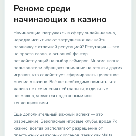
Реноме среди
начинающих в казино
Начинающие, погружаясь в сферу онлайн-казино,
нередко испытывают затруднения: как найти
площадку с отличной репутацией? Репутация — это
не просто слово, а основной фактор,
воздействующий на выбор геймеров. Многие новые
пользователи обращают внимание на отзывы других
игроков, что содействует сформировать целостное
мнение о казино. Всё же необходимо помнить, что
далеко не все мнения нейтральны; отдельные
возможно, являются подставными или
тенденциозными.
Еще дополнительный важный аспект — это
разрешение. Безопасные игровые клубы, вроде 7к
казино, всегда располагают разрешение от
престижных надзорных органов, таких как Malta