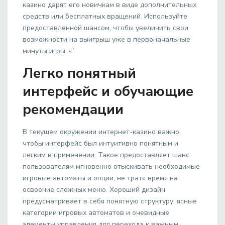
казино дарят его новичкам в виде дополнительных
средств или бесплатных вращений. Используйте
предоставленной шансом, чтобы увеличить свои
возможности на выигрыш уже в первоначальные
минуты игры. «`
Легко понятный
интерфейс и обучающие
рекомендации
В текущем окружении интернет-казино важно,
чтобы интерфейс был интуитивно понятным и
легким в применении. Такое предоставляет шанс
пользователям мгновенно отыскивать необходимые
игровые автоматы и опции, не тратя время на
освоение сложных меню. Хороший дизайн
предусматривает в себя понятную структуру, ясные
категории игровых автоматов и очевидные
элементы управления для перехода к важным