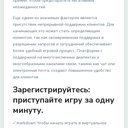
премий, чтобы предотвратить негативных
неожиданностей.
Еще одним из значимым фактором является
присутствие непрерывной поддержки клиентов. Для
начинающих это может стать определяющим
моментом, так как своевременная поддержка в
разрешении запросов и затруднений обеспечивает
более удобный игровой процесс. Платформы с
поддержкой на многочисленных диалектах и
многообразными каналами связи, такими как чат или
электронная почта, создают повышенное удобство
для клиентов.
Зарегистрируйтесь:
приступайте игру за одну
минуту.
«`markdown Чтобы начать играть в виртуальное