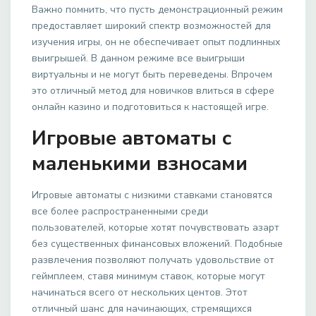
Важно помнить, что пусть демонстрационный режим
предоставляет широкий спектр возможностей для
изучения игры, он не обеспечивает опыт подлинных
выигрышей. В данном режиме все выигрыши
виртуальны и не могут быть переведены. Впрочем
это отличный метод для новичков влиться в сфере
онлайн казино и подготовиться к настоящей игре.
Игровые автоматы с
маленькими взносами
Игровые автоматы с низкими ставками становятся
все более распространенными среди
пользователей, которые хотят почувствовать азарт
без существенных финансовых вложений. Подобные
развлечения позволяют получать удовольствие от
геймплеем, ставя минимум ставок, которые могут
начинаться всего от нескольких центов. Этот
отличный шанс для начинающих, стремящихся