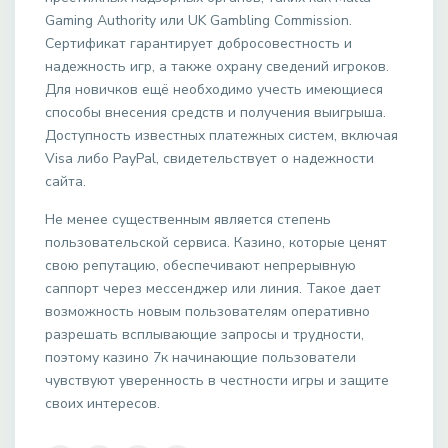
Gaming Authority или UK Gambling Commission.
Сертификат гарантирует добросовестность и
надежность игр, а также охрану сведений игроков.
Для новичков ещё необходимо учесть имеющиеся
способы внесения средств и получения выигрыша.
Доступность известных платежных систем, включая
Visa либо PayPal, свидетельствует о надежности
сайта.
Не менее существенным является степень
пользовательской сервиса. Казино, которые ценят
свою репутацию, обеспечивают непрерывную
саппорт через мессенджер или линия. Такое дает
возможность новым пользователям оперативно
разрешать всплывающие запросы и трудности,
поэтому казино 7к начинающие пользователи
чувствуют уверенность в честности игры и защите
своих интересов.