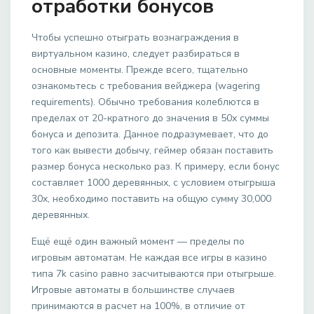
отработки бонусов
Чтобы успешно отыграть вознаграждения в
виртуальном казино, следует разбираться в
основные моменты. Прежде всего, тщательно
ознакомьтесь с требования вейджера (wagering
requirements). Обычно требования колеблются в
пределах от 20-кратного до значения в 50x суммы
бонуса и депозита. Данное подразумевает, что до
того как вывести добычу, геймер обязан поставить
размер бонуса несколько раз. К примеру, если бонус
составляет 1000 деревянных, с условием отыгрыша
30x, необходимо поставить на общую сумму 30,000
деревянных.
Ещё ещё один важный момент — пределы по
игровым автоматам. Не каждая все игры в казино
типа 7k casino равно засчитываются при отыгрыше.
Игровые автоматы в большинстве случаев
принимаются в расчет на 100%, в отличие от