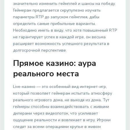
значительно изменить геймплей и шансы на победу.
Геймерам предлагается скрупулезно изучать
параметры RTP до запуском геймплея, дабы
определить самые прибыльные варианты.
Необходимо иметь в виду, что хотя повышенный RTP
не гарантирует успех в каждой игре, он весьма
расширяет возможность успешного результата в
долгосрочной перспективе.
Прямое казино: аура
реального места
Live-казино — это особенный вид интернет-игр,
который позволяет геймерам испытать атмосферу
реального игрового дома, не выходя из дома. Тут
геймеры способны взаимодействовать с живыми
дилерами через видеопоток, что усиливает
ощущение реальности и вовлекает в игру. Игроки
следят за всеми операциями крупье в живом