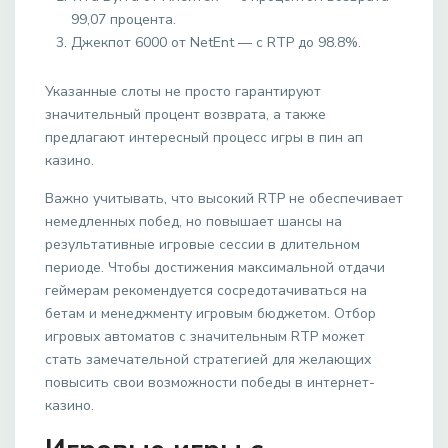
99,07 процента.
Джекпот 6000 от NetEnt — с RTP до 98.8%.
Указанные слоты не просто гарантируют
значительный процент возврата, а также
предлагают интересный процесс игры в пин ап
казино.
Важно учитывать, что высокий RTP не обеспечивает
немедленных побед, но повышает шансы на
результативные игровые сессии в длительном
периоде. Чтобы достижения максимальной отдачи
геймерам рекомендуется сосредотачиваться на
бетам и менеджменту игровым бюджетом. Отбор
игровых автоматов с значительным RTP может
стать замечательной стратегией для желающих
повысить свои возможности победы в интернет-
казино.