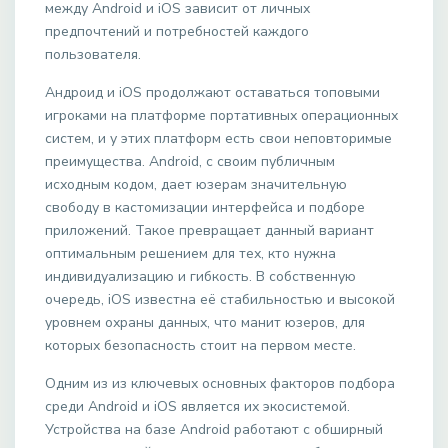
между Android и iOS зависит от личных
предпочтений и потребностей каждого
пользователя.
Андроид и iOS продолжают оставаться топовыми
игроками на платформе портативных операционных
систем, и у этих платформ есть свои неповторимые
преимущества. Android, с своим публичным
исходным кодом, дает юзерам значительную
свободу в кастомизации интерфейса и подборе
приложений. Такое превращает данный вариант
оптимальным решением для тех, кто нужна
индивидуализацию и гибкость. В собственную
очередь, iOS известна её стабильностью и высокой
уровнем охраны данных, что манит юзеров, для
которых безопасность стоит на первом месте.
Одним из из ключевых основных факторов подбора
среди Android и iOS является их экосистемой.
Устройства на базе Android работают с обширный