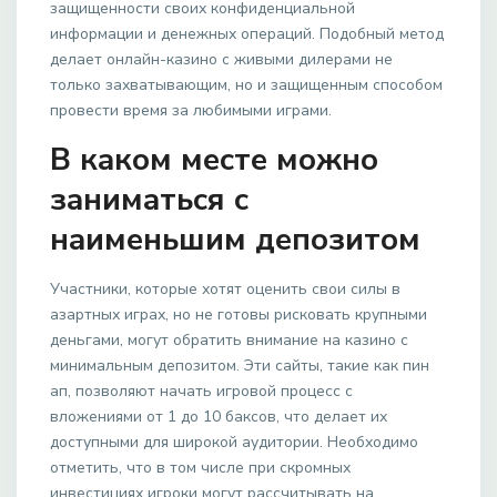
защищенности своих конфиденциальной
информации и денежных операций. Подобный метод
делает онлайн-казино с живыми дилерами не
только захватывающим, но и защищенным способом
провести время за любимыми играми.
В каком месте можно
заниматься с
наименьшим депозитом
Участники, которые хотят оценить свои силы в
азартных играх, но не готовы рисковать крупными
деньгами, могут обратить внимание на казино с
минимальным депозитом. Эти сайты, такие как пин
ап, позволяют начать игровой процесс с
вложениями от 1 до 10 баксов, что делает их
доступными для широкой аудитории. Необходимо
отметить, что в том числе при скромных
инвестициях игроки могут рассчитывать на