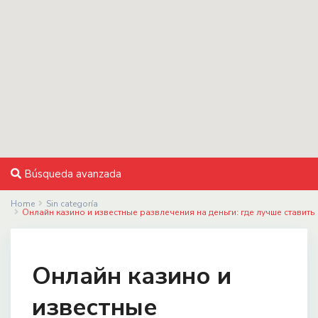
Búsqueda avanzada
Home
Sin categoría
Онлайн казино и известные развлечения на деньги: где лучше ставить
Онлайн казино и
известные