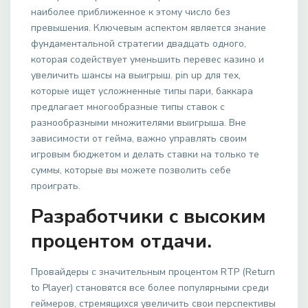
наиболее приближенное к этому число без
превышения. Ключевым аспектом является знание
фундаментальной стратегии двадцать одного,
которая содействует уменьшить перевес казино и
увеличить шансы на выигрыш. pin up для тех,
которые ищет усложненные типы пари, баккара
предлагает многообразные типы ставок с
разнообразными множителями выигрыша. Вне
зависимости от гейма, важно управлять своим
игровым бюджетом и делать ставки на только те
суммы, которые вы можете позволить себе
проиграть.
Разработчики с высоким
процентом отдачи.
Провайдеры с значительным процентом RTP (Return
to Player) становятся все более популярными среди
геймеров, стремящихся увеличить свои перспективы