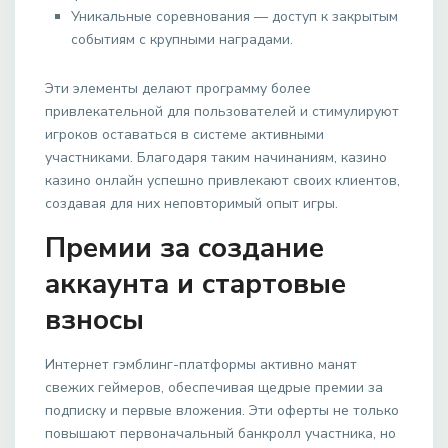
Уникальные соревнования — доступ к закрытым
событиям с крупными наградами.
Эти элементы делают программу более
привлекательной для пользователей и стимулируют
игроков оставаться в системе активными
участниками. Благодаря таким начинаниям, казино
казино онлайн успешно привлекают своих клиентов,
создавая для них неповторимый опыт игры.
Премии за создание
аккаунта и стартовые
взносы
Интернет гэмблинг-платформы активно манят
свежих геймеров, обеспечивая щедрые премии за
подписку и первые вложения. Эти оферты не только
повышают первоначальный банкролл участника, но