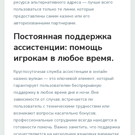
ресурса альтернативного адреса — лучше всего
пользоваться только те линки, которые
предоставлены самим казино или его
авторизованными партнерами.
Постоянная поддержка
ассистенции: помощь
игрокам в любое время.
Круглосуточная служба ассистенции в онлайн
казино вулкан — это ключевой элемент, который
гарантирует пользователям беспрерывную
поддержку в любое время дня и ночи. Вне
зависимости от случая, встречается ли
пользователь с техническими трудностями или
возникают вопросы касательно бонусов,
профессиональные сотрудники всегда находятся в
готовности помочь. Важно заметить, что поддержка
осуществляется на нескольких языковых вариантах,