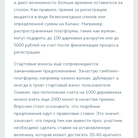
и дают возможность больше времени оставаться за
столом. Как правило, премия за регистрацию
выдается в виде безвозмездных спинов или
определенной суммы на баланс. Например,
распространенные платформы, такие как вулкан,
могут подарить до 100 дармовых раскруток или до
5000 рублей на счет после финализации процесса
регистрации.
Стартовые взносы ещё сопровождаются
заманчивыми предложениями. Зачастую гэмблинг-
платформы, например казино вулкан, дублируют а
иногда и троят стартовый взнос пользователя.
Скажем, при пополнении счета на 1000 деревянных
можно взять еще 2000 монет в качестве премии.
Впрочем стоит осознавать, что подобные
предложения идут с правилами ставок. Это значит,
означает, что перед тем как вывести приз, участник
необходимо сделать ставки на установленную
величину, которая может достигать 20-40-кратного