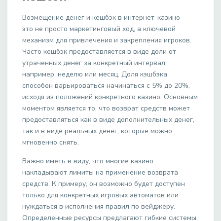
Возмещение денег и кешбэк в интернет-казино —
это не просто маркетинговый ход, а ключевой
механизм для привлечения и закрепления игроков.
Часто кешбэк предоставляется в виде доли от
утраченных денег за конкретный интервал,
например, неделю или месяц. Доля кэшбэка
способен варьироваться начинаться с 5% до 20%,
исходя из положений конкретного казино. Основным
моментом является то, что возврат средств может
предоставляться как в виде дополнительных денег,
так и в виде реальных денег, которые можно
мгновенно снять.
Важно иметь в виду, что многие казино
накладывают лимиты на применение возврата
средств. К примеру, он возможно будет доступен
только для конкретных игровых автоматов или
нуждаться в исполнения правил по вейджеру.
Определенные ресурсы предлагают гибкие системы,