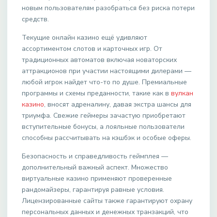
новым пользователям разобраться без риска потери
средств.
Текущие онлайн казино ещё удивляют
ассортиментом слотов и карточных игр. От
традиционных автоматов включая новаторских
аттракционов при участии настоящими дилерами —
любой игрок найдет что-то по душе. Премиальные
программы и схемы преданности, такие как в
вулкан
казино
, вносят адреналину, давая экстра шансы для
триумфа. Свежие геймеры зачастую приобретают
вступительные бонусы, а лояльные пользователи
способны рассчитывать на кэшбэк и особые оферы.
Безопасность и справедливость геймплея —
дополнительный важный аспект. Множество
виртуальные казино применяют проверенные
рандомайзеры, гарантируя равные условия.
Лицензированные сайты также гарантируют охрану
персональных данных и денежных транзакций, что