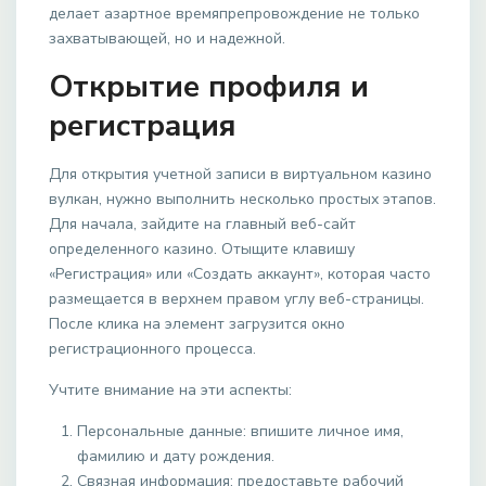
делает азартное времяпрепровождение не только
захватывающей, но и надежной.
Открытие профиля и
регистрация
Для открытия учетной записи в виртуальном казино
вулкан, нужно выполнить несколько простых этапов.
Для начала, зайдите на главный веб-сайт
определенного казино. Отыщите клавишу
«Регистрация» или «Создать аккаунт», которая часто
размещается в верхнем правом углу веб-страницы.
После клика на элемент загрузится окно
регистрационного процесса.
Учтите внимание на эти аспекты:
Персональные данные: впишите личное имя,
фамилию и дату рождения.
Связная информация: предоставьте рабочий