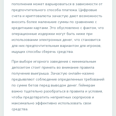
пополнения может варьироваться в зависимости от
предпочтительного способа платежа. Цифровые
счета и криптовалюты зачастую дают возможность
вносить более маленькие суммы по сравнению с
кредитными картами. Это обусловлено с фактом, что
операционные издержки могут быть ниже при
использовании электронных денег, что становится
для них предпочтительным вариантом для игроков,
ищущих способы сберечь средства.
При выборе игорного заведения с минимальным
депозитом стоит принять во внимание правила
получения выигрыша. Зачастую онлайн-казино
предъявляют соблюдения определенных требований
по сумме бетов перед выводом денег. Геймерам
важно тщательно разобраться в правила и условия,
чтобы предотвратить неприятных сюрпризов и
максимально эффективно использовать свои
средства.