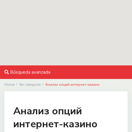
Búsqueda avanzada
Home
Sin categoría
Анализ опций интернет-казино
Анализ опций
интернет-казино