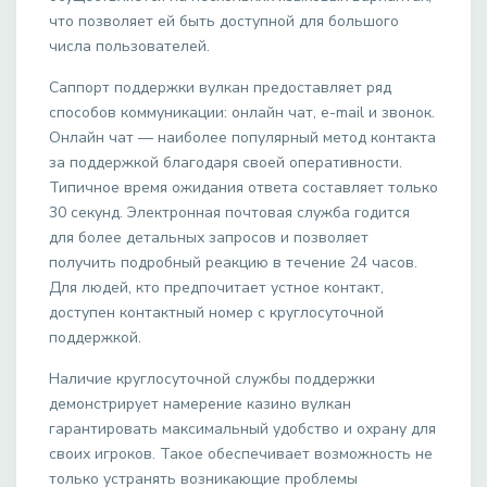
что позволяет ей быть доступной для большого
числа пользователей.
Саппорт поддержки вулкан предоставляет ряд
способов коммуникации: онлайн чат, e-mail и звонок.
Онлайн чат — наиболее популярный метод контакта
за поддержкой благодаря своей оперативности.
Типичное время ожидания ответа составляет только
30 секунд. Электронная почтовая служба годится
для более детальных запросов и позволяет
получить подробный реакцию в течение 24 часов.
Для людей, кто предпочитает устное контакт,
доступен контактный номер с круглосуточной
поддержкой.
Наличие круглосуточной службы поддержки
демонстрирует намерение казино вулкан
гарантировать максимальный удобство и охрану для
своих игроков. Такое обеспечивает возможность не
только устранять возникающие проблемы