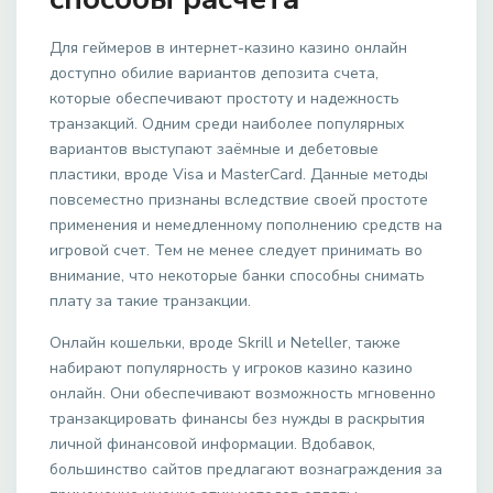
Для геймеров в интернет-казино казино онлайн
доступно обилие вариантов депозита счета,
которые обеспечивают простоту и надежность
транзакций. Одним среди наиболее популярных
вариантов выступают заёмные и дебетовые
пластики, вроде Visa и MasterCard. Данные методы
повсеместно признаны вследствие своей простоте
применения и немедленному пополнению средств на
игровой счет. Тем не менее следует принимать во
внимание, что некоторые банки способны снимать
плату за такие транзакции.
Онлайн кошельки, вроде Skrill и Neteller, также
набирают популярность у игроков казино казино
онлайн. Они обеспечивают возможность мгновенно
транзакцировать финансы без нужды в раскрытия
личной финансовой информации. Вдобавок,
большинство сайтов предлагают вознаграждения за