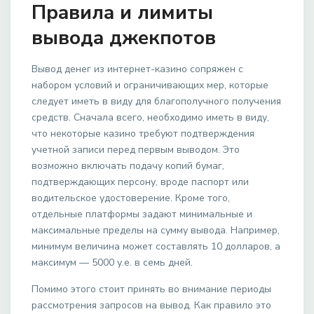
Правила и лимиты
вывода джекпотов
Вывод денег из интернет-казино сопряжен с
набором условий и ограничивающих мер, которые
следует иметь в виду для благополучного получения
средств. Сначала всего, необходимо иметь в виду,
что некоторые казино требуют подтверждения
учетной записи перед первым выводом. Это
возможно включать подачу копий бумаг,
подтверждающих персону, вроде паспорт или
водительское удостоверение. Кроме того,
отдельные платформы задают минимальные и
максимальные пределы на сумму вывода. Например,
минимум величина может составлять 10 долларов, а
максимум — 5000 у.е. в семь дней.
Помимо этого стоит принять во внимание периоды
рассмотрения запросов на вывод. Как правило это