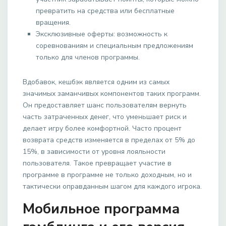
превратить на средства или бесплатные
вращения.
Эксклюзивные оферты: возможность к
соревнованиям и специальным предложениям
только для членов программы.
Вдобавок, кешбэк является одним из самых
значимых заманчивых компонентов таких программ.
Он предоставляет шанс пользователям вернуть
часть затраченных денег, что уменьшает риск и
делает игру более комфортной. Часто процент
возврата средств изменяется в пределах от 5% до
15%, в зависимости от уровня лояльности
пользователя. Такое превращает участие в
программе в программе не только доходным, но и
тактически оправданным шагом для каждого игрока.
Мобильное программа