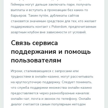
Геймеры могут дальше заключать пари, получать
выплаты и вступать в промоакции без каких-то
барьеров. Таким путём, дубликаты сайтов
становятся значимым средством для тех, кто желает
поддерживать контакт с Pokerdom, предпочитаемым
азартным клубом вне зависимости от условий.
Связь сервиса
поддержания и помощь
пользователям
Игроки, сталкивающиеся с запросами или
трудностями в онлайн-казино, могут рассчитывать
на круглосуточную поддержку. Следует понимать,
что служба поддержки множества онлайн-казино
предоставляется через разнообразные каналов:
онлайн-чат, почта и звонок по телефону. Онлайн
диалог считается самым популярным методом