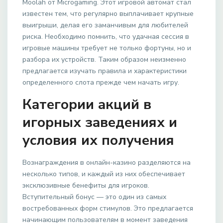
Moolah от Microgaming. Этот игровой автомат стал
известен тем, что регулярно выплачивает крупные
выигрыши, делая его заманчивым для любителей
риска. Необходимо помнить, что удачная сессия в
игровые машины требует не только фортуны, но и
разбора их устройств. Таким образом неизменно
предлагается изучать правила и характеристики
определенного слота прежде чем начать игру.
Категории акций в
игорных заведениях и
условия их получения
Вознаграждения в онлайн-казино разделяются на
несколько типов, и каждый из них обеспечивает
эксклюзивные бенефиты для игроков.
Вступительный бонус — это один из самых
востребованных форм стимулов. Это предлагается
начинающим пользователям в момент заведения