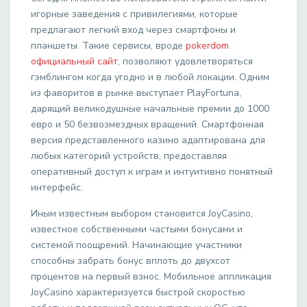
игорные заведения с привилегиями, которые
предлагают легкий вход через смартфоны и
планшеты. Такие сервисы, вроде
pokerdom
официальный сайт
, позволяют удовлетворяться
гэмблингом когда угодно и в любой локации. Одним
из фаворитов в рынке выступает PlayFortuna,
дарящий великодушные начальные премии до 1000
евро и 50 безвозмездных вращений. Смартфонная
версия представленного казино адаптирована для
любых категорий устройств, предоставляя
оперативный доступ к играм и интуитивно понятный
интерфейс.
Иным известным выбором становится JoyCasino,
известное собственными частыми бонусами и
системой поощрений. Начинающие участники
способны забрать бонус вплоть до двухсот
процентов на первый взнос. Мобильное аппликация
JoyCasino характеризуется быстрой скоростью