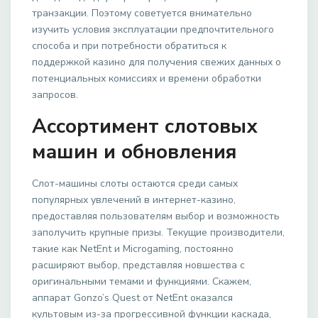
транзакции. Поэтому советуется внимательно
изучить условия эксплуатации предпочтительного
способа и при потребности обратиться к
поддержкой казино для получения свежих данных о
потенциальных комиссиях и времени обработки
запросов.
Ассортимент слотовых
машин и обновления
Слот-машины слоты остаются среди самых
популярных увлечений в интернет-казино,
предоставляя пользователям выбор и возможность
заполучить крупные призы. Текущие производители,
такие как NetEnt и Microgaming, постоянно
расширяют выбор, представляя новшества с
оригинальными темами и функциями. Скажем,
аппарат Gonzo’s Quest от NetEnt оказался
культовым из-за прогрессивной функции каскада,