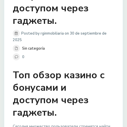
доступом через
гаджеты.
Posted by rginmobiliaria on 30 de septiembre de
2025
Sin categoría
0
Топ обзор казино с
бонусами и
доступом через
гаджеты.
Сегодня множество пользователи стремятся найти