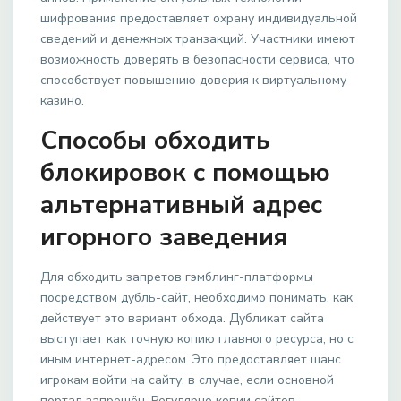
шифрования предоставляет охрану индивидуальной
сведений и денежных транзакций. Участники имеют
возможность доверять в безопасности сервиса, что
способствует повышению доверия к виртуальному
казино.
Способы обходить
блокировок с помощью
альтернативный адрес
игорного заведения
Для обходить запретов гэмблинг-платформы
посредством дубль-сайт, необходимо понимать, как
действует это вариант обхода. Дубликат сайта
выступает как точную копию главного ресурса, но с
иным интернет-адресом. Это предоставляет шанс
игрокам войти на сайту, в случае, если основной
портал запрещён. Регулярно копии сайтов