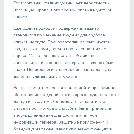
Pokerdom значительно уменьшает вероятность
несанкционированного проникновения к учетной
записи.
Еще одним подходов поддержания защиты
становится применение трудных для подбора
ключей доступа. Пользователям рекомендуется
создавать ключи доступа протяженностью не
короче 12 знаков, включая в себя числа,
капитальные и строчные литеры, а также особые
знаки. Периодическая изменение ключа доступа —
дополнительный аспект охраны.
Важно помнить о постоянном апдейте программного
обеспечения на девайсе, с которого осуществляется
доступ к аккаунту. Это помогает уклониться от
слабых мест, которые способны быть применены
злоумышленниками для доступа к личной
информации геймера. Защитные приложения и
брандмауэры также имеют ключевую функцию в