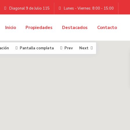
Diagonal 9 de Julio 115
Lunes - Viernes: 8:00 - 15:00
Inicio
Propiedades
Destacados
Contacto
ación
Pantalla completa
Prev
Next