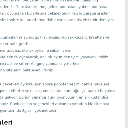
Cazip bonus kampanyaları, sobre çok kazandıran gambling
rindendir. Yeni üyelere hoş geldin bonusları, yatırım bonusları
r, oyuncuları bu sitelere çekmektedir. Kripto paralarla işlem
eri sobre kullanıcılarına daha esnek ve erişilebilir bir deneyim
kullanıcılarına sunduğu hızlı erişim, yüksek kazanç fırsatları ve
üler hale geldi.
yunu ücretsiz olarak oynama imkanı verir.
sitelerinde oynayarak, adil bir oyun deneyimi yaşayabilirsiniz.
ıcı adı ve şifrenizle giriş yapmanız yeterlidir.
 sitelerini belirleyebilirsiniz.
za çekerken oyuncuların sobre popüler seçimi banka havalesi
mpieza elbette yüksek işlem limitleri sunduğu için banka havalesi
 geliyor. Bunun yanında Türk oyuncuların en sık kullandığı
ayz. Canlı casino seçenekleri arasında yer alan klasik masa
yanların da ilgisini çekmektedir.
leri