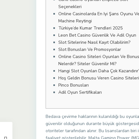
Seçenekleri
Online Casinolarda En Iyi Şans Oyunu Ve
Machine Reytingi
Türkiye’de Kumar Trendleri 2025
Leon Bet Casino Güvenlik Ve Adil Oyun
Slot Sitelerine Nasıl Kayıt Olabilirim?
Slot Bonusları Ve Promosyonlar
Online Casino Siteleri Oyunları Ve Bonus
Nelerdir? Siteler Güvenilir Mi?
Hangi Slot Oyunları Daha Çok Kazandırır
Hoş Geldin Bonusu Veren Casino Siteleri
Pinco Bonusları
Adil Oyun Sertifikaları
Bedava çevirme haklarının kulanıldığı bu oyunla
güvenilir olduğunun durante büyük göstergesidi
otoriteler tarafından alınır. Bu lisanslardan bi
faaliyet gösterilebilir. Malta Gaming Power (