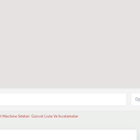
Op
Machine Siteleri: Güncel Liste Ve İncelemeler