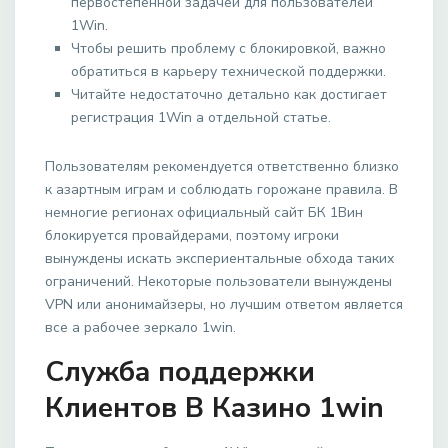
первостепенной задачей для пользователей
1Win.
Чтобы решить проблему с блокировкой, важно
обратиться в карьеру технической поддержки.
Читайте недостаточно детально как достигает
регистрация 1Win а отдельной статье.
Пользователям рекомендуется ответственно близко
к азартным играм и соблюдать горожане правила. В
немногие регионах официальный сайт БК 1Вин
блокируется провайдерами, поэтому игроки
вынуждены искать экспериентальные обхода таких
ограничений. Некоторые пользователи вынуждены
VPN или анонимайзеры, но лучшим ответом является
все а рабочее зеркало 1win.
Служба поддержки
Клиентов В Казино 1win