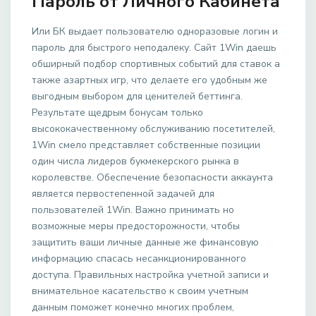
Пароль от Личного Кабинета
Или БК выдает пользователю одноразовые логин и
пароль для быстрого неподалеку. Сайт 1Win даешь
обширный подбор спортивных событий для ставок а
также азартных игр, что делаете его удобным же
выгодным выбором для ценителей беттинга.
Результате щедрым бонусам только
высококачественному обслуживанию посетителей,
1Win смело представляет собственные позиции
один числа лидеров букмекерского рынка в
королевстве. Обеспечение безопасности аккаунта
является первостепенной задачей для
пользователей 1Win. Важно принимать но
возможные меры предосторожности, чтобы
защитить ваши личные данные же финансовую
информацию спасась несанкционированного
доступа. Правильных настройка учетной записи и
внимательное касательство к своим учетным
данным поможет конечно многих проблем,