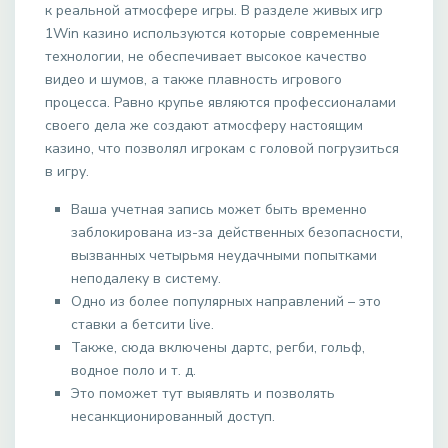
к реальной атмосфере игры. В разделе живых игр
1Win казино используются которые современные
технологии, не обеспечивает высокое качество
видео и шумов, а также плавность игрового
процесса. Равно крупье являются профессионалами
своего дела же создают атмосферу настоящим
казино, что позволял игрокам с головой погрузиться
в игру.
Ваша учетная запись может быть временно
заблокирована из-за действенных безопасности,
вызванных четырьмя неудачными попытками
неподалеку в систему.
Одно из более популярных направлений – это
ставки а бетсити live.
Также, сюда включены дартс, регби, гольф,
водное поло и т. д.
Это поможет тут выявлять и позволять
несанкционированный доступ.