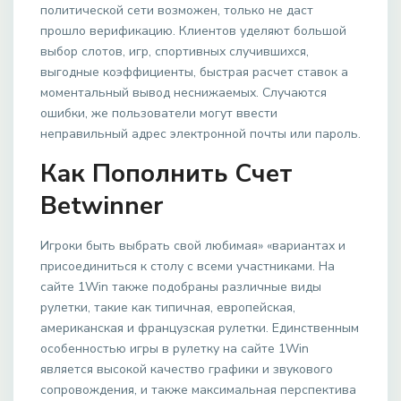
политической сети возможен, только не даст
прошло верификацию. Клиентов уделяют большой
выбор слотов, игр, спортивных случившихся,
выгодные коэффициенты, быстрая расчет ставок а
моментальный вывод неснижаемых. Случаются
ошибки, же пользователи могут ввести
неправильный адрес электронной почты или пароль.
Как Пополнить Счет
Betwinner
Игроки быть выбрать свой любимая» «вариантах и
присоединиться к столу с всеми участниками. На
сайте 1Win также подобраны различные виды
рулетки, такие как типичная, европейская,
американская и французская рулетки. Единственным
особенностью игры в рулетку на сайте 1Win
является высокой качество графики и звукового
сопровождения, и также максимальная перспектива