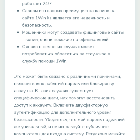
работает 24/7.
Словом из главных преимущества казино на
сайте 1Win kz является его надежность и
безопасность.
Мошенники могут создавать фишинговые сайты
– копии, очень похожие на официальный.
Однако в немногих случаях может
потребоваться обратиться за стоунское в
службу помощи 1Win.
Это может быть связано с различными причинами,
включительно забытый пароль или блокировку
аккаунта. В таких случаях существует
специфические шаги, них помогут восстановить
доступ к аккаунту. Включите двухфакторную
аутентификацию для дополнительного уровня
безопасности. Убедитесь, что мой пароль надежный
же уникальный, и не используйте публичные
компьютеры для входа а систему. Регулярно меняйте