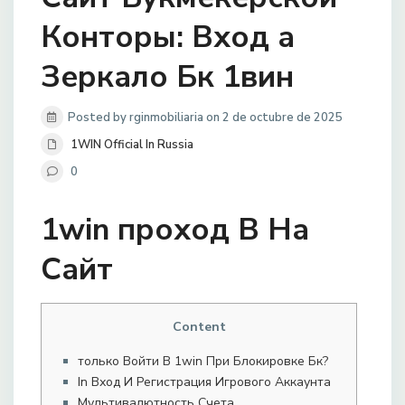
Конторы: Вход а
Зеркало Бк 1вин
Posted by rginmobiliaria on 2 de octubre de 2025
1WIN Official In Russia
0
1win проход В На
Сайт
Content
только Войти В 1win При Блокировке Бк?
In Вход И Регистрация Игрового Аккаунта
Мультивалютность Счета