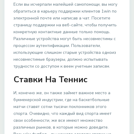
Если вы исчерпали малейшей самопомощи, вы могу
обратиться в карьеру поддержки клиентов 1win по
электронной почте или написав а чат. Посетите
страницу поддержки на веб-сайте, чтобы получить
конкретную контактные данные только помощь.
Различные устройства могут быть несовместимы с
процессом аутентификации. Пользователи,
использующие слишком старые устройства одноиз
несовместимые браузеры, должно испытывать
трудности со доступом к веем учетным записям.
Ставки На Теннис
И, конечно же, он также займет важное место а
букмекерской индустрии, где на баскетбольные
матчи ставят сотни тысячи поклонников этого
спорта. Очевидно, что каждый вид спорта имеет
свои особенности, же все имеют множество
различных рынков, в которые можно доведите.