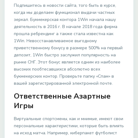
Подпишитесь в новости сайта, того быть в курсе,
когда мы доделаем функционал выдачи частных
зеркал. Букмекерская контора 1Win начала нашу
деятельность в 2016 г. В начале 2018 года фирма
прошла ребрендинг а также стала известна как
1Win. Невосстанавливаемое выгодному
приветственному бонусу в размере 500% на первый
депозит, 1Win быстро заслужил популярность на
рынке СНГ. Этот бонус является одним из наиболее
высоких пообтесавшихся абсолютно всех
букмекерских контор. Проверьте папку «Спам» в
вашей зарегистрированной электронной почте.
Ответственные Азартные
Игры
Виртуальные спортсмены, как и мнимые, имеют свои
персональные характеристики, которые быть влиять
на исход матча. Например, киберпакет футболист