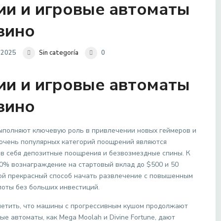
ии и игровые автоматы
зино
e 2025
Sin categoría
0
ии и игровые автоматы
зино
ыполняют ключевую роль в привлечении новых геймеров и
очень популярных категорий поощрений являются
в себя депозитные поощрения и безвозмездные спины. К
0% вознаграждение на стартовый вклад до $500 и 50
кой прекрасный способ начать развлечение с повышенным
оты без больших инвестиций.
тметить, что машины с прогрессивным кушом продолжают
ые автоматы, как Mega Moolah и Divine Fortune, дают