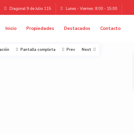
Diagonal 9 de Julio 115
Lunes - Viernes: 8:00 - 15:00
Inicio
Propiedades
Destacados
Contacto
ación
Pantalla completa
Prev
Next