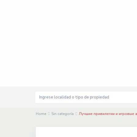
Home
Sin categoría
Лучшие привилегии и игровые а