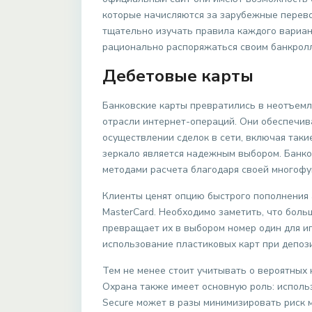
которые начисляются за зарубежные перев
тщательно изучать правила каждого вариан
рационально распоряжаться своим банкрол
Дебетовые карты
Банковские карты превратились в неотъемл
отрасли интернет-операций. Они обеспечив
осуществлении сделок в сети, включая такие
зеркало является надежным выбором. Банко
методами расчета благодаря своей многофу
Клиенты ценят опцию быстрого пополнения а
MasterCard. Необходимо заметить, что боль
превращает их в выбором номер один для иг
использование пластиковых карт при депоз
Тем не менее стоит учитывать о вероятных 
Охрана также имеет основную роль: исполь
Secure может в разы минимизировать риск 