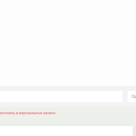
Op
втоматы в виртуальном казино