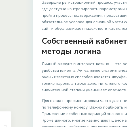
Завершив регистрационный процесс, участн
где доступно контролировать параметрами 
пройти процесс подтверждения, предоставив
обязательное условие для основной части
сайт и обуславливает надёжность как польз
Собственный кабинет:
методы логина
Личный аккаунт в интернет-казино — это о
удобства клиента. Актуальные системы вне
очень известных способов является двухфак
только пароля, а также дополнительного ко
значительной степени уменьшает опасность
Для входа в профиль игрокам часто дают не
по телефонному номеру. Важно подбирать н
Применение особенных вариаций знаков и ч
Кроме данного, многие казино дают шанс на
регулировать действия и предотвращает пе