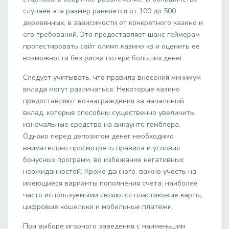
случаев эта размер равняется от 100 до 500
деревянных, в зависимости от конкретного казино и
его требований. Это предоставляет шанс геймерам
протестировать сайт олимп казино кз и оценить ее
возможности без риска потери больших денег.
Следует учитывать, что правила внесения минимум
вклада могут различаться. Некоторые казино
предоставляют вознаграждения за начальный
вклад, которые способны существенно увеличить
изначальные средства на аккаунте гемблера.
Однако перед депозитом денег необходимо
внимательно просмотреть правила и условия
бонусных программ, во избежание негативных
неожиданностей. Кроме данного, важно учесть на
имеющиеся варианты пополнения счета: наиболее
часто используемыми являются пластиковые карты,
цифровые кошельки и мобильные платежи.
При выборе игорного заведения с наименьшим