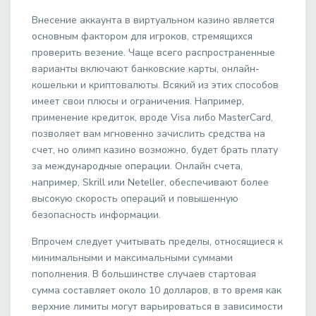
Внесение аккаунта в виртуальном казино является
основным фактором для игроков, стремящихся
проверить везение. Чаще всего распространенные
варианты включают банковские карты, онлайн-
кошельки и криптовалюты. Всякий из этих способов
имеет свои плюсы и ограничения. Например,
применение кредиток, вроде Visa либо MasterCard,
позволяет вам мгновенно зачислить средства на
счет, но олимп казино возможно, будет брать плату
за международные операции. Онлайн счета,
например, Skrill или Neteller, обеспечивают более
высокую скорость операций и повышенную
безопасность информации.
Впрочем следует учитывать пределы, относящиеся к
минимальными и максимальными суммами
пополнения. В большинстве случаев стартовая
сумма составляет около 10 долларов, в то время как
верхние лимиты могут варьироваться в зависимости