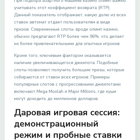
При подбора азартного машины казино олимп важно
учитывать этот коэффициент возврата (RTP).
Данный показатель отображает, какую долю из всех
ставок автомат отдает пользователям в виде
призов. Современные слоты, вроде олимп казино,
обычно предлагают RTP более чем 96%, что делает
их более привлекательными для опытных игроков.
Кроме того, ключевым фактором оказывается
наличие увеличивающегося джекпота. Подобные
слоты позволяют получить большие призы, которые
собираются от ставок всех игроков. Примеры
популярных слотов с прогрессивными джекпотами
включают Mega Moolah и Major Millions, где куши
могут доходить до миллионов долларов.
Даровая игровая сессия:
демонстрационный
режим и пробные ставки