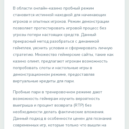
В области онлайн-казино пробный режим
становится истинной находкой для начинающих
игроков и опытных игроков. Режим демонстрации
позволяет протестировать игровой процесс без
угрозы потери настоящих средств. Данный
прекрасный метод разобраться с динамикой
геймплея, уяснить условия и сформировать личную
стратегию. Множество геймерские сайты, такие как
казино олимп, предлагают игрокам возможность
попробовать слоты и настольные игры в
демонстрационном режиме, предоставляя
виртуальные кредиты для пари.
Пробные пари в тренировочном режиме дают
возможность геймерам изучить вероятность
выигрыша и процент возврата (RTP) без
необходимости делать фактические вложения.
Данный подход в особенности ценен для познания
современных игр, которые только что вышли на