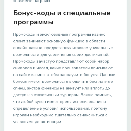
значимые награды.
Бонус-коды и специальные
программы
Промокоды и эксклюзивные программы казино
олимп занимают основную функцию в области
онлайн-казино, предоставляя игрокам уникальные
возможности для увеличения своих достижений.
Промокоды зачастую представляют собой набор
символов и чисел, какие пользователи вписывают
на сайте казино, чтобы заполучить бонусы. Данные
бонусы имеют возможность включить бесплатные
спины, экстра финансы на аккаунт или вплоть до
доступ к эксклюзивным турнирам. Важно помнить,
что любой купон имеет время использования и
определенные условия использования, поэтому
игрокам необходимо тщательно ознакомиться с
условиями до активации.