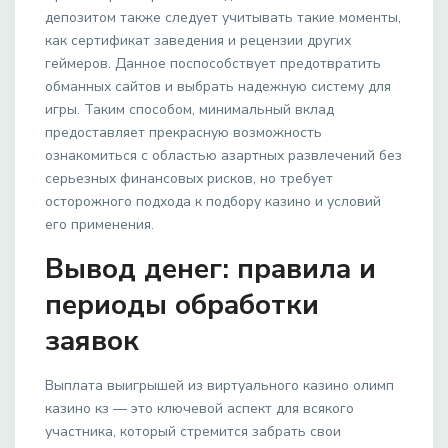
депозитом также следует учитывать такие моменты,
как сертификат заведения и рецензии других
геймеров. Данное поспособствует предотвратить
обманных сайтов и выбрать надежную систему для
игры. Таким способом, минимальный вклад
предоставляет прекрасную возможность
ознакомиться с областью азартных развлечений без
серьезных финансовых рисков, но требует
осторожного подхода к подбору казино и условий
его применения.
Вывод денег: правила и
периоды обработки
заявок
Выплата выигрышей из виртуального казино олимп
казино кз — это ключевой аспект для всякого
участника, который стремится забрать свои