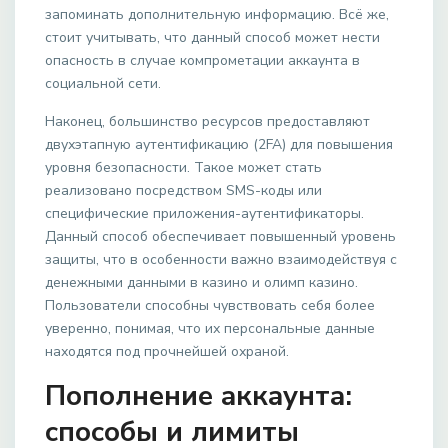
запоминать дополнительную информацию. Всё же,
стоит учитывать, что данный способ может нести
опасность в случае компрометации аккаунта в
социальной сети.
Наконец, большинство ресурсов предоставляют
двухэтапную аутентификацию (2FA) для повышения
уровня безопасности. Такое может стать
реализовано посредством SMS-коды или
специфические приложения-аутентификаторы.
Данный способ обеспечивает повышенный уровень
защиты, что в особенности важно взаимодействуя с
денежными данными в казино и олимп казино.
Пользователи способны чувствовать себя более
уверенно, понимая, что их персональные данные
находятся под прочнейшей охраной.
Пополнение аккаунта:
способы и лимиты