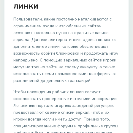
линки
Пользователи, какие постоянно наталкиваются с
ограничением входа к излюбленным сайтам,
осознают, насколько нужны актуальные казино
зеркала. Данные альтернативные адреса являются
дополнительные линки, которые обеспечивают
возможность обойти блокировки и продолжать игру
непрерывно. С помощью зеркальных сайтов игроки
могут не только зайти на своему аккаунту, а также
использовать всеми возможностями платформы: от
развлечений до денежных транзакций.
Чтобы нахождения рабочих линков следует
использовать проверенные источники информации.
Легальные порталы игорных заведений регулярно
предоставляют свежие списки зеркал, чтобы их
игроки всегда могли иметь доступ. Помимо того,
специализированные форумы и профильные группы
ещё могут быть информативными в этом вопросе.