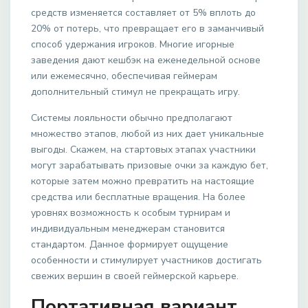
средств изменяется составляет от 5% вплоть до
20% от потерь, что превращает его в заманчивый
способ удержания игроков. Многие игорные
заведения дают кешбэк на еженедельной основе
или ежемесячно, обеспечивая геймерам
дополнительный стимул не прекращать игру.
Системы лояльности обычно предполагают
множество этапов, любой из них дает уникальные
выгоды. Скажем, на стартовых этапах участники
могут зарабатывать призовые очки за каждую бет,
которые затем можно превратить на настоящие
средства или бесплатные вращения. На более
уровнях возможность к особым турнирам и
индивидуальным менеджерам становится
стандартом. Данное формирует ощущение
особенности и стимулирует участников достигать
свежих вершин в своей геймерской карьере.
Портативная вариант