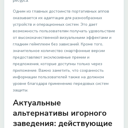
ресурса.
Одним из главных достоинств портативных аппов
оказывается их адаптация для разнообразных
устройств и операционных систем. Это дает
возможность пользователям получать удовольствие
от высококачественной визуальными эффектами и
гладким геймплеем без зависаний. Кроме того,
значительное количество смартфонные версии
предоставляют эксклюзивные премии и
предложения, которые доступны только через
приложение. Важно заметить, что сохранность
информации пользователей также на должном
уровне благодаря применению передовых систем
защиты.
Актуальные
альтернативы игорного
заведения: действующие