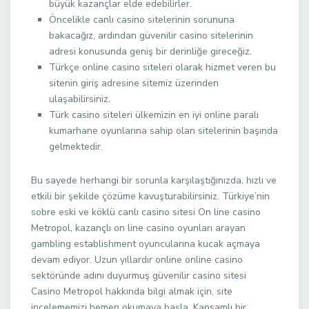
büyük kazançlar elde edebilirler.
Öncelikle canlı casino sitelerinin sorununa
bakacağız, ardından güvenilir casino sitelerinin
adresi konusunda geniş bir derinliğe gireceğiz.
Türkçe online casino siteleri olarak hizmet veren bu
sitenin giriş adresine sitemiz üzerinden
ulaşabilirsiniz.
Türk casino siteleri ülkemizin en iyi online paralı
kumarhane oyunlarına sahip olan sitelerinin başında
gelmektedir.
Bu sayede herhangi bir sorunla karşılaştığınızda, hızlı ve
etkili bir şekilde çözüme kavuşturabilirsiniz. Türkiye’nin
sobre eski ve köklü canlı casino sitesi On line casino
Metropol, kazançlı on line casino oyunları arayan
gambling establishment oyuncularına kucak açmaya
devam ediyor. Uzun yıllardır online online casino
sektöründe adını duyurmuş güvenilir casino sitesi
Casino Metropol hakkında bilgi almak için, site
incelememizi hemen okumaya başla. Kapsamlı bir