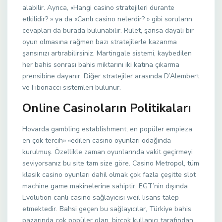
alabilir. Ayrıca, «Hangi casino stratejileri durante
etkilidir? » ya da «Canlı casino nelerdir? » gibi soruların
cevapları da burada bulunabilir. Rulet, şansa dayalı bir
oyun olmasına rağmen bazı stratejilerle kazanma
şansınızı artırabilirsiniz. Martingale sistemi, kaybedilen
her bahis sonrası bahis miktarını iki katına çıkarma
prensibine dayanır. Diğer stratejiler arasında D’Alembert
ve Fibonacci sistemleri bulunur.
Online Casinoların Politikaları
Hovarda gambling establishment, en popüler empieza
en çok tercih» «edilen casino oyunları odağında
kurulmuş. Özellikle zaman oyunlarında vakit geçirmeyi
seviyorsanız bu site tam size göre. Casino Metropol, tüm
klasik casino oyunları dahil olmak çok fazla çeşitte slot
machine game makinelerine sahiptir. EGT’nin dışında
Evolution canlı casino sağlayıcısı weil lisans talep
etmektedir. Bahsi geçen bu sağlayıcılar, Türkiye bahis
pazarında çok popüler olan, birçok kullanıcı tarafından