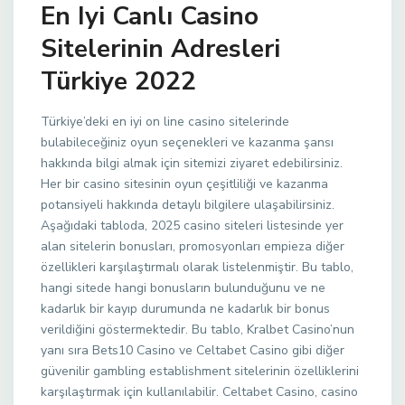
En Iyi Canlı Casino
Sitelerinin Adresleri
Türkiye 2022
Türkiye’deki en iyi on line casino sitelerinde
bulabileceğiniz oyun seçenekleri ve kazanma şansı
hakkında bilgi almak için sitemizi ziyaret edebilirsiniz.
Her bir casino sitesinin oyun çeşitliliği ve kazanma
potansiyeli hakkında detaylı bilgilere ulaşabilirsiniz.
Aşağıdaki tabloda, 2025 casino siteleri listesinde yer
alan sitelerin bonusları, promosyonları empieza diğer
özellikleri karşılaştırmalı olarak listelenmiştir. Bu tablo,
hangi sitede hangi bonusların bulunduğunu ve ne
kadarlık bir kayıp durumunda ne kadarlık bir bonus
verildiğini göstermektedir. Bu tablo, Kralbet Casino’nun
yanı sıra Bets10 Casino ve Celtabet Casino gibi diğer
güvenilir gambling establishment sitelerinin özelliklerini
karşılaştırmak için kullanılabilir. Celtabet Casino, casino