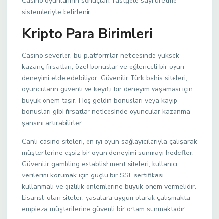
Casino oyunlarının sonuçları, rastgele sayı üretme
sistemleriyle belirlenir.
Kripto Para Birimleri
Casino severler, bu platformlar neticesinde yüksek
kazanç fırsatları, özel bonuslar ve eğlenceli bir oyun
deneyimi elde edebiliyor. Güvenilir Türk bahis siteleri,
oyuncuların güvenli ve keyifli bir deneyim yaşaması için
büyük önem taşır. Hoş geldin bonusları veya kayıp
bonusları gibi fırsatlar neticesinde oyuncular kazanma
şansını artırabilirler.
Canlı casino siteleri, en iyi oyun sağlayıcılarıyla çalışarak
müşterilerine eşsiz bir oyun deneyimi sunmayı hedefler.
Güvenilir gambling establishment siteleri, kullanıcı
verilerini korumak için güçlü bir SSL sertifikası
kullanmalı ve gizlilik önlemlerine büyük önem vermelidir.
Lisanslı olan siteler, yasalara uygun olarak çalışmakta
empieza müşterilerine güvenli bir ortam sunmaktadır.