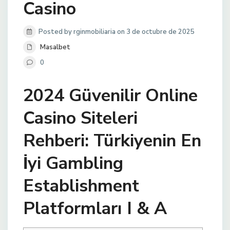
Casino
Posted by rginmobiliaria on 3 de octubre de 2025
Masalbet
0
2024 Güvenilir Online
Casino Siteleri
Rehberi: Türkiyenin En
İyi Gambling
Establishment
Platformları I & A