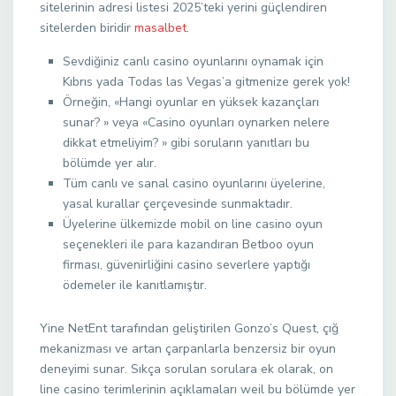
sitelerinin adresi listesi 2025’teki yerini güçlendiren
sitelerden biridir
masalbet
.
Sevdiğiniz canlı casino oyunlarını oynamak için
Kıbrıs yada Todas las Vegas’a gitmenize gerek yok!
Örneğin, «Hangi oyunlar en yüksek kazançları
sunar? » veya «Casino oyunları oynarken nelere
dikkat etmeliyim? » gibi soruların yanıtları bu
bölümde yer alır.
Tüm canlı ve sanal casino oyunlarını üyelerine,
yasal kurallar çerçevesinde sunmaktadır.
Üyelerine ülkemizde mobil on line casino oyun
seçenekleri ile para kazandıran Betboo oyun
firması, güvenirliğini casino severlere yaptığı
ödemeler ile kanıtlamıştır.
Yine NetEnt tarafından geliştirilen Gonzo’s Quest, çığ
mekanizması ve artan çarpanlarla benzersiz bir oyun
deneyimi sunar. Sıkça sorulan sorulara ek olarak, on
line casino terimlerinin açıklamaları weil bu bölümde yer