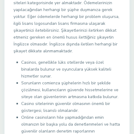
siteleri kategorisinde yer almaktadır. Ödemelerinizin
yapılacağından herhangi bir şüphe duymanıza gerek
yoktur. Eğer ödemelerde herhangi bir problem oluşursa,
ilgili lisans logosundan lisans firmasına ulaşarak
şikayetinizi iletebilirsiniz. Şikayetlerinizi iletirken dikkat
etmeniz gereken en önemli husus ilettiğiniz şikayetin
İngilizce olmasıdır. İngilizce dışında iletilen herhangi bir
şikayet dikkate alınmamaktadır.
Casinos, genellikle lüks otellerde veya özel
binalarda bulunur ve oyunculara yüksek kaliteli
hizmetler sunar.
Sorunların comienza şüphelerin hızlı bir şekilde
çözülmesi, kullanıcıların güvende hissetmelerine ve
siteye olan güvenlerinin artmasına katkıda bulunur.
Casino sitelerinin güvenilir olmasının önemli bir
göstergesi, lisanslı olmalarıdır.
Online casinoların hile yapmadığından emin
olmanızın bir başka yolu da denetlenmeleri ve hatta
güvenilir olanların denetim raporlarının