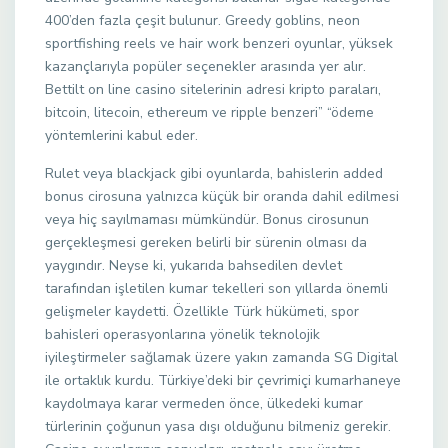
400’den fazla çeşit bulunur. Greedy goblins, neon
sportfishing reels ve hair work benzeri oyunlar, yüksek
kazançlarıyla popüler seçenekler arasında yer alır.
Bettilt on line casino sitelerinin adresi kripto paraları,
bitcoin, litecoin, ethereum ve ripple benzeri” “ödeme
yöntemlerini kabul eder.
Rulet veya blackjack gibi oyunlarda, bahislerin added
bonus cirosuna yalnızca küçük bir oranda dahil edilmesi
veya hiç sayılmaması mümkündür. Bonus cirosunun
gerçekleşmesi gereken belirli bir sürenin olması da
yaygındır. Neyse ki, yukarıda bahsedilen devlet
tarafından işletilen kumar tekelleri son yıllarda önemli
gelişmeler kaydetti. Özellikle Türk hükümeti, spor
bahisleri operasyonlarına yönelik teknolojik
iyileştirmeler sağlamak üzere yakın zamanda SG Digital
ile ortaklık kurdu. Türkiye’deki bir çevrimiçi kumarhaneye
kaydolmaya karar vermeden önce, ülkedeki kumar
türlerinin çoğunun yasa dışı olduğunu bilmeniz gerekir.