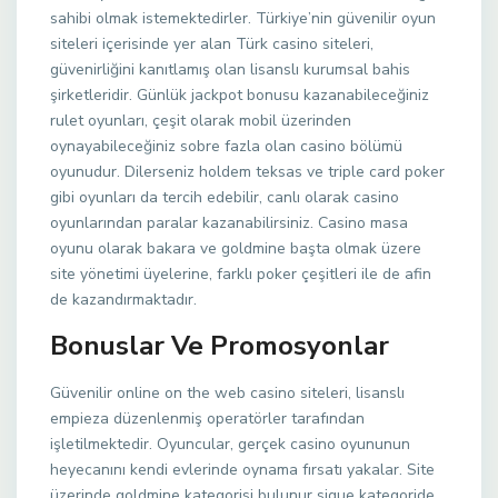
sahibi olmak istemektedirler. Türkiye’nin güvenilir oyun
siteleri içerisinde yer alan Türk casino siteleri,
güvenirliğini kanıtlamış olan lisanslı kurumsal bahis
şirketleridir. Günlük jackpot bonusu kazanabileceğiniz
rulet oyunları, çeşit olarak mobil üzerinden
oynayabileceğiniz sobre fazla olan casino bölümü
oyunudur. Dilerseniz holdem teksas ve triple card poker
gibi oyunları da tercih edebilir, canlı olarak casino
oyunlarından paralar kazanabilirsiniz. Casino masa
oyunu olarak bakara ve goldmine başta olmak üzere
site yönetimi üyelerine, farklı poker çeşitleri ile de afin
de kazandırmaktadır.
Bonuslar Ve Promosyonlar
Güvenilir online on the web casino siteleri, lisanslı
empieza düzenlenmiş operatörler tarafından
işletilmektedir. Oyuncular, gerçek casino oyununun
heyecanını kendi evlerinde oynama fırsatı yakalar. Site
üzerinde goldmine kategorisi bulunur sigue kategoride