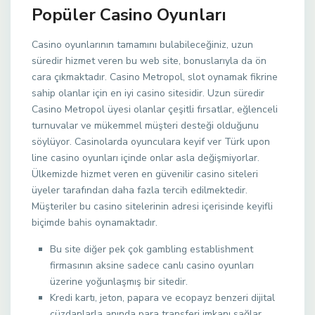
Popüler Casino Oyunları
Casino oyunlarının tamamını bulabileceğiniz, uzun
süredir hizmet veren bu web site, bonuslarıyla da ön
cara çıkmaktadır. Casino Metropol, slot oynamak fikrine
sahip olanlar için en iyi casino sitesidir. Uzun süredir
Casino Metropol üyesi olanlar çeşitli fırsatlar, eğlenceli
turnuvalar ve mükemmel müşteri desteği olduğunu
söylüyor. Casinolarda oyunculara keyif ver Türk upon
line casino oyunları içinde onlar asla değişmiyorlar.
Ülkemizde hizmet veren en güvenilir casino siteleri
üyeler tarafından daha fazla tercih edilmektedir.
Müşteriler bu casino sitelerinin adresi içerisinde keyifli
biçimde bahis oynamaktadır.
Bu site diğer pek çok gambling establishment
firmasının aksine sadece canlı casino oyunları
üzerine yoğunlaşmış bir sitedir.
Kredi kartı, jeton, papara ve ecopayz benzeri dijital
cüzdanlarla anında para transferi imkanı sağlar.