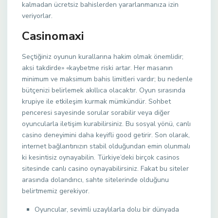
kalmadan ücretsiz bahislerden yararlanmanıza izin
veriyorlar.
Casinomaxi
Seçtiğiniz oyunun kurallarına hakim olmak önemlidir;
aksi takdirde» «kaybetme riski artar. Her masanın
minimum ve maksimum bahis limitleri vardır; bu nedenle
bütçenizi belirlemek akıllıca olacaktır. Oyun sırasında
krupiye ile etkileşim kurmak mümkündür. Sohbet
penceresi sayesinde sorular sorabilir veya diğer
oyuncularla iletişim kurabilirsiniz. Bu sosyal yönü, canlı
casino deneyimini daha keyifli good getirir. Son olarak,
internet bağlantınızın stabil olduğundan emin olunmalı
ki kesintisiz oynayabilin. Türkiye’deki birçok casinos
sitesinde canlı casino oynayabilirsiniz. Fakat bu siteler
arasında dolandırıcı, sahte sitelerinde olduğunu
belirtmemiz gerekiyor.
Oyuncular, sevimli uzaylılarla dolu bir dünyada