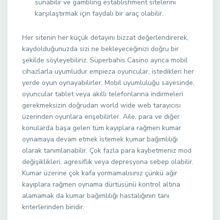
sunabilir ve gambling establishment sitelerini
karşılaştırmak için faydalı bir araç olabilir.
Her sitenin her küçük detayını bizzat değerlendirerek,
kaydolduğunuzda sizi ne bekleyeceğinizi doğru bir
şekilde söyleyebiliriz. Süperbahis Casino ayrıca mobil
cihazlarla uyumludur empieza oyuncular, istedikleri her
yerde oyun oynayabilirler. Mobil uyumluluğu sayesinde,
oyuncular tablet veya akıllı telefonlarına indirmeleri
gerekmeksizin doğrudan world wide web tarayıcısı
üzerinden oyunlara erişebilirler. Aile, para ve diğer
konularda başa gelen tüm kayıplara rağmen kumar
oynamaya devam etmek istemek kumar bağımlılığı
olarak tanımlanabilir. Çok fazla para kaybetmeniz mod
değişiklikleri, agresiflik veya depresyona sebep olabilir.
Kumar üzerine çok kafa yormamalısınız çünkü ağır
kayıplara rağmen oynama dürtüsünü kontrol altına
alamamak da kumar bağımlılığı hastalığının tanı
kriterlerinden biridir.