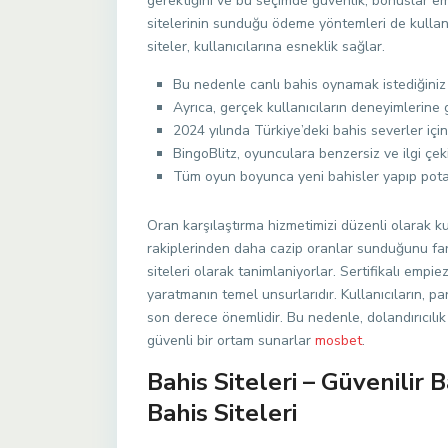
gerektiğini ve bu seçimde güvenlik, bonuslar em
sitelerinin sunduğu ödeme yöntemleri de kullanıc
siteler, kullanıcılarına esneklik sağlar.
Bu nedenle canlı bahis oynamak istediğiniz
Ayrıca, gerçek kullanıcıların deneyimlerine gö
2024 yılında Türkiye’deki bahis severler için
BingoBlitz, oyunculara benzersiz ve ilgi çe
Tüm oyun boyunca yeni bahisler yapıp potansi
Oran karşılaştırma hizmetimizi düzenli olarak kul
rakiplerinden daha cazip oranlar sunduğunu fark
siteleri olarak tanimlaniyorlar. Sertifikalı empi
yaratmanın temel unsurlarıdır. Kullanıcıların, para
son derece önemlidir. Bu nedenle, dolandırıcılık
güvenli bir ortam sunarlar
mosbet
.
Bahis Siteleri – Güvenilir 
Bahis Siteleri