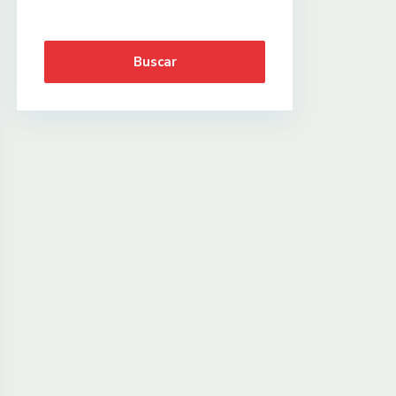
Buscar