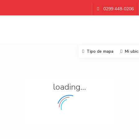
0299 448-0206
Tipo de mapa
Mi ubic
loading...