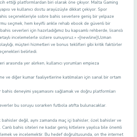
cih ettiği platformlardan biri olarak öne çıkıyor. Malta Gaming
yapısı ve kullanıcı dostu arayüzüyle dikkat çekiyor. Spor
 bahis seçenekleriyle sobre bahis severlere geniş bir yelpaze
rmu seçmek, hem keyifli ankle rehab ebook de güvenli bir
bahis severleri için hazırladığımız bu kapsamlı rehberde, lisanslı
z detaylı incelemelerle sizlere sunuyoruz.» «[newline]Uzman
aylığı, müşteri hizmetleri ve bonus teklifleri gibi kritik faktörler
çenekleri belirledi.
leri arasında yer alırken, kullanıcı yorumları empieza
ne ve diğer kumar faaliyetlerine katılmaları için sanal bir ortam
bir bahis deneyimi yaşamasını sağlamak ve doğru platformları
everler bu soruyu sorarken futbola atıfta bulunacaklar.
ik bahisler değil, aynı zamanda maç içi bahisler, özel bahisler ve
 Canlı bahis siteleri ne kadar geniş kitlelere yayılsa bile önemli
gözlemek ve incelemektir. Bu hedef doğrultusunda, on the internet