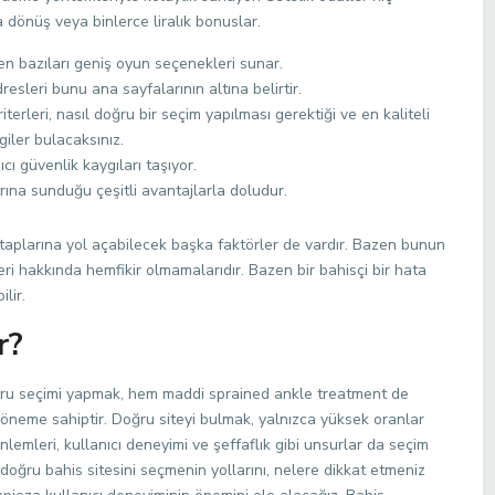
önüş veya binlerce liralık bonuslar.
en bazıları geniş oyun seçenekleri sunar.
resleri bunu ana sayfalarının altına belirtir.
iterleri, nasıl doğru bir seçim yapılması gerektiği ve en kaliteli
giler bulacaksınız.
cı güvenlik kaygıları taşıyor.
rına sunduğu çeşitli avantajlarla doludur.
kitaplarına yol açabilecek başka faktörler de vardır. Bazen bunun
eri hakkında hemfikir olmamalarıdır. Bazen bir bahisçi bir hata
lir.
r?
oğru seçimi yapmak, hem maddi sprained ankle treatment de
bir öneme sahiptir. Doğru siteyi bulmak, yalnızca yüksek oranlar
önlemleri, kullanıcı deneyimi ve şeffaflık gibi unsurlar da seçim
oğru bahis sitesini seçmenin yollarını, nelere dikkat etmeniz