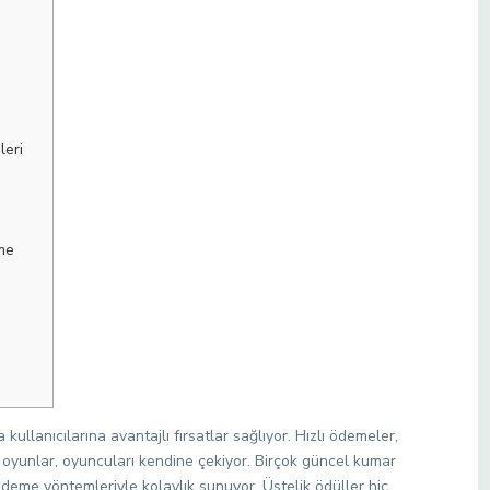
leri
me
 kullanıcılarına avantajlı fırsatlar sağlıyor. Hızlı ödemeler,
oyunlar, oyuncuları kendine çekiyor. Birçok güncel kumar
ödeme yöntemleriyle kolaylık sunuyor. Üstelik ödüller hiç