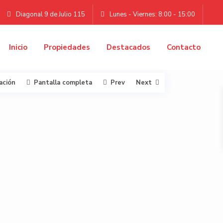
Diagonal 9 de Julio 115
Lunes - Viernes: 8:00 - 15:00
Inicio
Propiedades
Destacados
Contacto
ación
Pantalla completa
Prev
Next