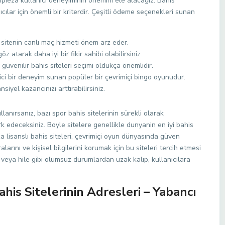
pieza kullanıcı deneyiminin önemini ele alacağız. Bahis
ılar için önemli bir kriterdir. Çeşitli ödeme seçenekleri sunan
 sitenin canlı maç hizmeti önem arz eder.
z atarak daha iyi bir fikir sahibi olabilirsiniz.
 güvenilir bahis siteleri seçimi oldukça önemlidir.
kici bir deneyim sunan popüler bir çevrimiçi bingo oyunudur.
yel kazancınızı arttırabilirsiniz.
lanırsanız, bazı spor bahis sitelerinin sürekli olarak
 edeceksiniz. Boyle sitelere genellikle dunyanin en iyi bahis
eza lisanslı bahis siteleri, çevrimiçi oyun dünyasında güven
larını ve kişisel bilgilerini korumak için bu siteleri tercih etmesi
 veya hile gibi olumsuz durumlardan uzak kalıp, kullanıcılara
Bahis Sitelerinin Adresleri – Yabancı