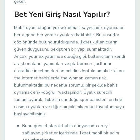
çeker.
Bet Yeni Giriş Nasıl Yapılır?
Mobil uyumluluğun yüksek olması sayesinde, oyuncular
her a good her yerde oyunlara katılabilir. Bu unsurlar
göz önünde bulundurulduğunda, 1xbet kullanıcıların
güven duygusunu pekiştiren bir yapı sunmaktadır.
Ancak, your ex yatırımda olduğu gibi, kullanıcıların kendi
araştırmalarını yapmaları ve platformun şartlarını
dikkatlice incelemeleri önemlidir. Unutulmamalıdır ki, on
the internet bahislerde the woman zaman risk
bulunmaktadır, bu nedenle sorumlu bir şekilde bahis
oynamak en» «doğru” “yaklaşımdır. Üyelik sürecini
tamamlayarak, 1xbet’in sunduğu spor bahisleri, on line
casino oyunları ve diğer birçok imkandan faydalanmaya
başlayabilirsiniz.
Bunu güncel olarak bahis dünyasında en iyi
sağlayan şirketler içerisinde 1xbet mobil bir adım