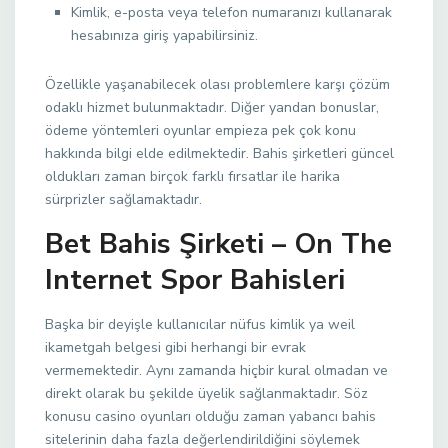
Kimlik, e-posta veya telefon numaranızı kullanarak
hesabınıza giriş yapabilirsiniz.
Özellikle yaşanabilecek olası problemlere karşı çözüm
odaklı hizmet bulunmaktadır. Diğer yandan bonuslar,
ödeme yöntemleri oyunlar empieza pek çok konu
hakkında bilgi elde edilmektedir. Bahis şirketleri güncel
oldukları zaman birçok farklı fırsatlar ile harika
sürprizler sağlamaktadır.
Bet Bahis Şirketi – On The
Internet Spor Bahisleri
Başka bir deyişle kullanıcılar nüfus kimlik ya weil
ikametgah belgesi gibi herhangi bir evrak
vermemektedir. Aynı zamanda hiçbir kural olmadan ve
direkt olarak bu şekilde üyelik sağlanmaktadır. Söz
konusu casino oyunları olduğu zaman yabancı bahis
sitelerinin daha fazla değerlendirildiğini söylemek