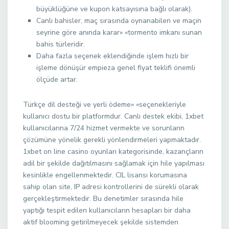
büyüklüğüne ve kupon katsayısına bağlı olarak).
Canlı bahisler, maç sırasında oynanabilen ve maçın
seyrine göre anında karar» «tormento imkanı sunan
bahis türleridir.
Daha fazla seçenek eklendiğinde işlem hızlı bir
işleme dönüşür empieza genel fiyat teklifi önemli
ölçüde artar.
Türkçe dil desteği ve yerli ödeme» «seçenekleriyle
kullanıcı dostu bir platformdur. Canlı destek ekibi, 1xbet
kullanıcılarına 7/24 hizmet vermekte ve sorunların
çözümüne yönelik gerekli yönlendirmeleri yapmaktadır.
1xbet on line casino oyunları kategorisinde, kazançların
adil bir şekilde dağıtılmasını sağlamak için hile yapılması
kesinlikle engellenmektedir. CIL lisansı korumasına
sahip olan site, IP adresi kontrollerini de sürekli olarak
gerçekleştirmektedir. Bu denetimler sırasında hile
yaptığı tespit edilen kullanıcıların hesapları bir daha
aktif blooming getirilmeyecek şekilde sistemden