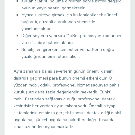
Kullanıcılar bu bölüme girdikten sonra birçok değişik
oyunun yayın saatini görmektedir.
Ayrıca,» «siteye girmek için kullanılabilecek güncel
bağlantı, düzenli olarak web sitemizde
yayınlanmaktadır.
Diğer şeylerin yanı sıra “1xBet promosyon kodlarının
vitrini” sobre bulunmaktadır.
Bu bilgileri girerken semboller ve harflerin doğru
yazıldığından emin olunmalıdır.
Aynı zamanda bahis severlerin günün önemli kısmını
dışarıda geçirmesi para bunun önemli etkeni olur. O
yüzden mobil odaklı profesyonel hizmet sağlayan bahis
kuruluşları daha fazla değerlendirilmektedir. Çünkü
mobil üzerinden sağlamış olduğu profesyonel destek,
kesintisiz her yerden oyun imkanı verir. Önemli altyapı
sistemlerinin empieza gerçek lisansını desteklediği mobil
uygulama, güncel uygulama paketleri doğrultusunda
cihaz üzerinden oynanmaktadır.