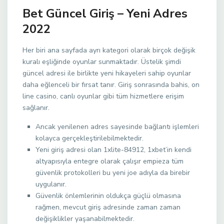
Bet Güncel Giriş – Yeni Adres
2022
Her biri ana sayfada ayrı kategori olarak birçok değişik
kuralı eşliğinde oyunlar sunmaktadır. Üstelik şimdi
güncel adresi ile birlikte yeni hikayeleri sahip oyunlar
daha eğlenceli bir fırsat tanır. Giriş sonrasında bahis, on
line casino, canlı oyunlar gibi tüm hizmetlere erişim
sağlanır.
Ancak yenilenen adres sayesinde bağlantı işlemleri
kolayca gerçekleştirilebilmektedir.
Yeni giriş adresi olan 1xlite-84912, 1xbet’in kendi
altyapısıyla entegre olarak çalışır empieza tüm
güvenlik protokolleri bu yeni joe adıyla da birebir
uygulanır.
Güvenlik önlemlerinin oldukça güçlü olmasına
rağmen, mevcut giriş adresinde zaman zaman
değişiklikler yaşanabilmektedir.