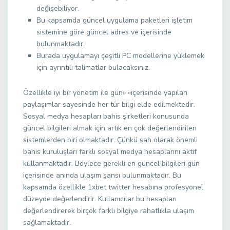
değişebiliyor.
Bu kapsamda güncel uygulama paketleri işletim
sistemine göre güncel adres ve içerisinde
bulunmaktadır.
Burada uygulamayı çeşitli PC modellerine yüklemek
için ayrıntılı talimatlar bulacaksınız.
Özellikle iyi bir yönetim ile gün» «içerisinde yapılan
paylaşımlar sayesinde her tür bilgi elde edilmektedir.
Sosyal medya hesapları bahis şirketleri konusunda
güncel bilgileri almak için artık en çok değerlendirilen
sistemlerden biri olmaktadır. Çünkü sah olarak önemli
bahis kuruluşları farklı sosyal medya hesaplarını aktif
kullanmaktadır. Böylece gerekli en güncel bilgileri gün
içerisinde anında ulaşım şansı bulunmaktadır. Bu
kapsamda özellikle 1xbet twitter hesabına profesyonel
düzeyde değerlendirir. Kullanıcılar bu hesapları
değerlendirerek birçok farklı bilgiye rahatlıkla ulaşım
sağlamaktadır.