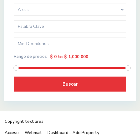
Areas
Rango de precios
$ 0 to $ 1,000,000
Buscar
Copyright text area
Acceso
Webmail
Dashboard – Add Property