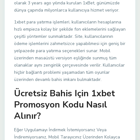
olarak 3 years ago yılında kurulan 1xBet, günümüzde
dünya çapında milyonlarca kullanıcıya hizmet veriyor.
1xbet para yatırma işlemleri, kullanıcıların hesaplarına
hızlı empieza kolay bir şekilde fon eklemelerini sağlayan
çeşitli yöntemler sunmaktadır. Site, kullanıcılarının
ödeme işlemlerini zahmetsizce yapabilmesi için geniş bir
yelpazede para yatırma seçenekleri sunar. Mobil
üzerinden masaüstü versiyon eşliğinde sunmuş tüm
olanaklar aynı zenginlik çerçevesinde verilir. Kullanıcılar
hiçbir bağlantı problemi yaşamadan tüm oyunlar
üzerinden devamlı bahis imkanı bulmaktadır.
Ücretsiz Bahis Için 1xbet
Promosyon Kodu Nasıl
Alınır?
Eğer Uygulamayı İndirmek İstemiyorsanız Veya
İndiremiyorsanız, Mobil Tarayıcınız Üzerinden Kolayca