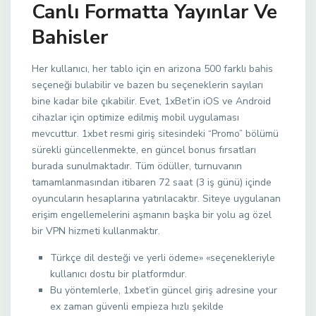
Canlı Formatta Yayınlar Ve
Bahisler
Her kullanıcı, her tablo için en arizona 500 farklı bahis
seçeneği bulabilir ve bazen bu seçeneklerin sayıları
bine kadar bile çıkabilir. Evet, 1xBet’in iOS ve Android
cihazlar için optimize edilmiş mobil uygulaması
mevcuttur. 1xbet resmi giriş sitesindeki “Promo” bölümü
sürekli güncellenmekte, en güncel bonus fırsatları
burada sunulmaktadır. Tüm ödüller, turnuvanın
tamamlanmasından itibaren 72 saat (3 iş günü) içinde
oyuncuların hesaplarına yatırılacaktır. Siteye uygulanan
erişim engellemelerini aşmanın başka bir yolu ag özel
bir VPN hizmeti kullanmaktır.
Türkçe dil desteği ve yerli ödeme» «seçenekleriyle
kullanıcı dostu bir platformdur.
Bu yöntemlerle, 1xbet’in güncel giriş adresine your
ex zaman güvenli empieza hızlı şekilde