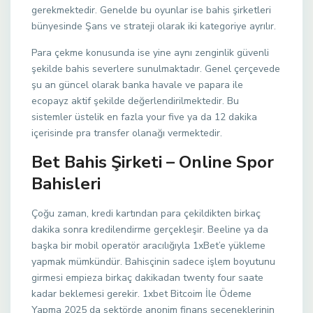
gerekmektedir. Genelde bu oyunlar ise bahis şirketleri
bünyesinde Şans ve strateji olarak iki kategoriye ayrılır.
Para çekme konusunda ise yine aynı zenginlik güvenli
şekilde bahis severlere sunulmaktadır. Genel çerçevede
şu an güncel olarak banka havale ve papara ile
ecopayz aktif şekilde değerlendirilmektedir. Bu
sistemler üstelik en fazla your five ya da 12 dakika
içerisinde pra transfer olanağı vermektedir.
Bet Bahis Şirketi – Online Spor
Bahisleri
Çoğu zaman, kredi kartından para çekildikten birkaç
dakika sonra kredilendirme gerçekleşir. Beeline ya da
başka bir mobil operatör aracılığıyla 1xBet’e yükleme
yapmak mümkündür. Bahisçinin sadece işlem boyutunu
girmesi empieza birkaç dakikadan twenty four saate
kadar beklemesi gerekir. 1xbet Bitcoim İle Ödeme
Yapma 2025 da sektörde anonim finans seçeneklerinin