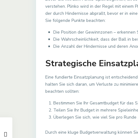
verstehen. Plinko wird in der Regel mit einem P
der durch Hindernisse abprallt, bevor er in ein
Sie folgende Punkte beachten:
Die Position der Gewinnzonen – erkennen 
Die Wahrscheinlichkeit, dass der Ball in b
Die Anzahl der Hindernisse und deren Ano
Strategische Einsatzp
Eine fundierte Einsatzplanung ist entscheidend 
halten Sie sich daran, um Verluste zu minimieren
beachten sollten:
Bestimmen Sie Ihr Gesamtbudget für das Sp
Teilen Sie Ihr Budget in mehrere Spieleinhe
Überlegen Sie sich, wie viel Sie pro Runde
Durch eine kluge Budgetverwaltung können Sie