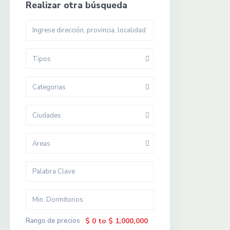
Realizar otra búsqueda
Tipos
Categorias
Ciudades
Areas
Rango de precios
$ 0 to $ 1,000,000