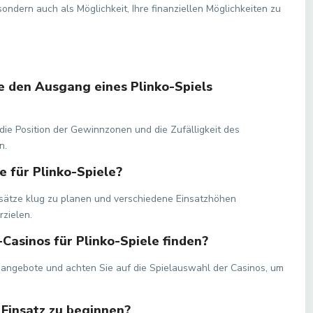
ondern auch als Möglichkeit, Ihre finanziellen Möglichkeiten zu
ie den Ausgang eines Plinko-Spiels
die Position der Gewinnzonen und die Zufälligkeit des
n.
e für Plinko-Spiele?
insätze klug zu planen und verschiedene Einsatzhöhen
rzielen.
-Casinos für Plinko-Spiele finden?
angebote und achten Sie auf die Spielauswahl der Casinos, um
n Einsatz zu beginnen?