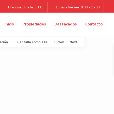
Diagonal 9 de Julio 115
Lunes - Viernes: 8:00 - 15:00
Inicio
Propiedades
Destacados
Contacto
ación
Pantalla completa
Prev
Next