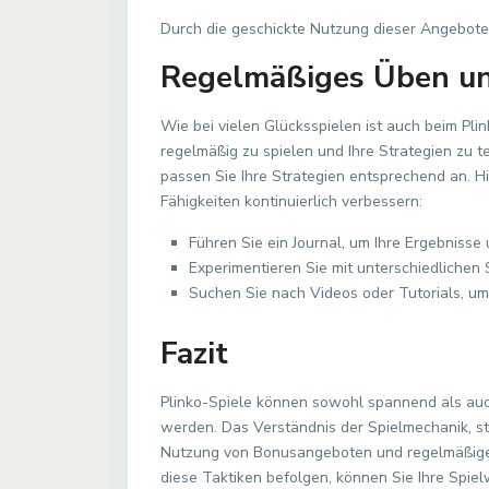
Durch die geschickte Nutzung dieser Angebote
Regelmäßiges Üben un
Wie bei vielen Glücksspielen ist auch beim Pli
regelmäßig zu spielen und Ihre Strategien zu t
passen Sie Ihre Strategien entsprechend an. Hie
Fähigkeiten kontinuierlich verbessern:
Führen Sie ein Journal, um Ihre Ergebnisse
Experimentieren Sie mit unterschiedlichen 
Suchen Sie nach Videos oder Tutorials, um
Fazit
Plinko-Spiele können sowohl spannend als auch
werden. Das Verständnis der Spielmechanik, str
Nutzung von Bonusangeboten und regelmäßiges
diese Taktiken befolgen, können Sie Ihre Spie