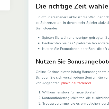
Die richtige Zeit wähl
Ein oft übersehener Faktor ist die Wahl der rich
es Spitzenzeiten, in denen mehr Spieler aktiv 
Sie Folgendes:
Spielen Sie während weniger gefragten Zei
Beobachten Sie das Spielverhalten anderer
Nutzen Sie Promotionen oder Boni, die of
Nutzen Sie Bonusangebot
Online-Casinos bieten häufig Bonusangebote an
Schauen Sie sich verschiedene Boni an, die vo
von Angeboten:
plinko deutschland
Willkommensboni für neue Spieler.
Kontoauflademöglichkeiten, die zusätzliche 
Treueprogramme, die es ermöglichen, durc