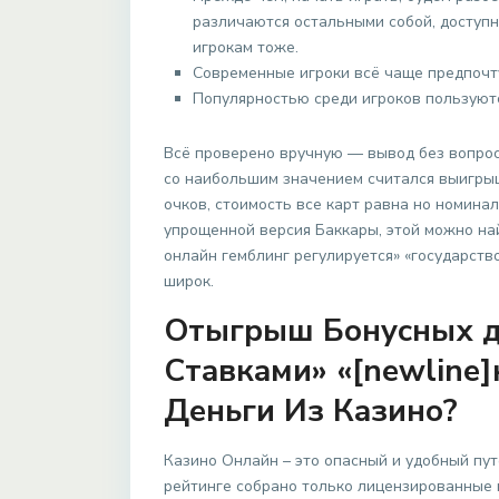
различаются остальными собой, доступн
игрокам тоже.
Современные игроки всё чаще предпочт
Популярностью среди игроков пользуют
Всё проверено вручную — вывод без вопросо
со наибольшим значением считался выигрыш
очков, стоимость все карт равна но номиналу
упрощенной версия Баккары, этой можно най
онлайн гемблинг регулируется» «государств
широк.
Отыгрыш Бонусных д
Ставками» «[newline
Деньги Из Казино?
Казино Онлайн – это опасный и удобный путе
рейтинге собрано только лицензированные 