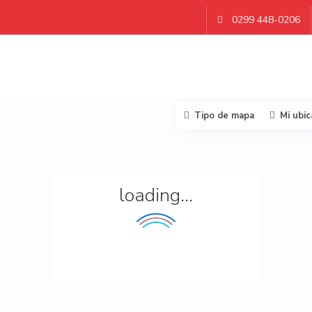
0299 448-0206
Tipo de mapa
Mi ubic
loading...