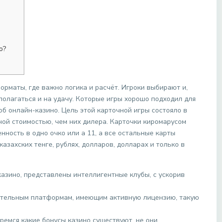
o?
орматы, где важно логика и расчёт. Игроки выбирают и,
 полагаться и на удачу. Которые игры хорошо подходил для
об онлайн-казино. Цель этой карточной игры состояло в
дной стоимостью, чем них дилера. Карточки киромарусом
нность в одно очко или а 11, а все остальные карты
азахских тенге, рублях, долларов, долларах и только в
казино, представлены интеллигентные клубы, с ускорив
ательным платформам, имеющим активную лицензию, такую
ремся какие бонусы казино существуют, не они