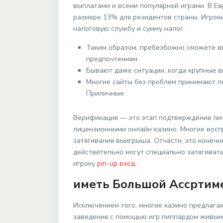
выплатами и всеми популярной играми. В Ев
размере 13% для резидентов страны. Игрок
налоговую службу и сумму налог.
Таким образом, пребезбожно сможете в
предпочтениям.
Бывают даже ситуации, когда крупные в
Многие сайты без проблем принимают п
Приличные.
Верификация — это этап подтверждения лич
лицензионными онлайн казино. Многие вос
затягивания выигрыша. Отчасти, это конеч
действительно могут специально затягива
игроку
pin-up вход
.
иметь Большой Ассртим
Исключением того, многие казино предлага
заведения с помощью игр пиппардом живым