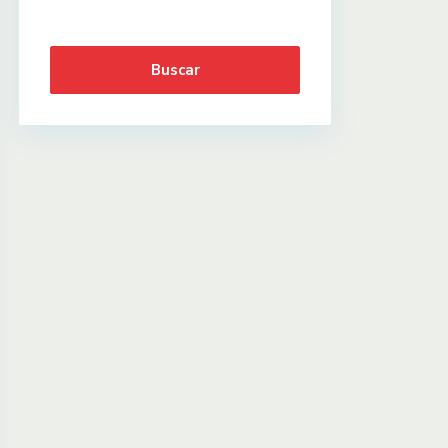
Buscar