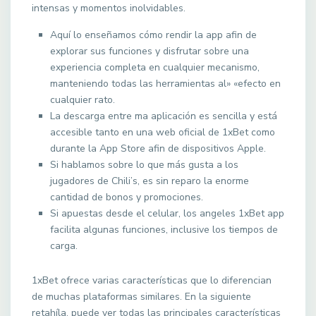
intensas y momentos inolvidables.
Aquí lo enseñamos cómo rendir la app afin de
explorar sus funciones y disfrutar sobre una
experiencia completa en cualquier mecanismo,
manteniendo todas las herramientas al» «efecto en
cualquier rato.
La descarga entre ma aplicación es sencilla y está
accesible tanto en una web oficial de 1xBet como
durante la App Store afin de dispositivos Apple.
Si hablamos sobre lo que más gusta a los
jugadores de Chili’s, es sin reparo la enorme
cantidad de bonos y promociones.
Si apuestas desde el celular, los angeles 1xBet app
facilita algunas funciones, inclusive los tiempos de
carga.
1xBet ofrece varias características que lo diferencian
de muchas plataformas similares. En la siguiente
retahíla, puede ver todas las principales características