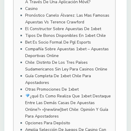
A Través De Una Aplicación Móvil?
Casino
Pronóstico Canelo Álvarez: Las Mas Famosas
Apuestas Vs Terence Crawford
El Constructor Sobre Apuestas De 1xbet
Tipos De Bonos Disponibles En 1xbet Chile
Bet Es Socio Formal De Pgl Esports
Compañía Sobre Apuestas 1xbet – Apuestas
Deportivas Online
Chile: Distinto De Los Tres Países
Sudamericanos Sin Ley Para Casinos Online
Guía Completa De 1xbet Chile Para
Apostadores
Otras Promociones De 1xbet
¿qué Es Como Realiza Que 1xbet Destaque
Entre Las Demás Casas De Apuestas
Online?» «[newline]bet Chile: Opinión Y Guía
Para Apostadores
Opciones Para Depósito
Amplia Selección De Juegos De Casino Con