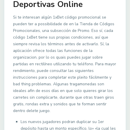
Deportivas Online
Si te interesan algún 1xBet código promocional se
pueden ter a possibilidade de en la Tienda de Códigos
Promocionales, una subsección de Promo. Eso sí, cada
código 1xBet tiene sus propias condiciones, así que
siempre revisa los términos antes de activarlo. Sí, la
aplicación ofrece todas las funciones de la
organizacion, por lo os quais puedes jugar sobre
partidas en rectilíneo utilizando tu teléfono. Para mayor
rendimiento, puede consultar las siguientes
instrucciones para completar este pleito fácilmente y
bad thing problemas. Algunas tragamonedas son
ideales afin de esos días en que solo quieres girar los
carretes sin complicarte, durante que otras traen giros
gratis, rondas extra y sonidos que te forman sentir
dentro delete juego.
Los nuevos jugadores podran duplicar su 1er
depósito hasta un monto específico, lo» «la cual les