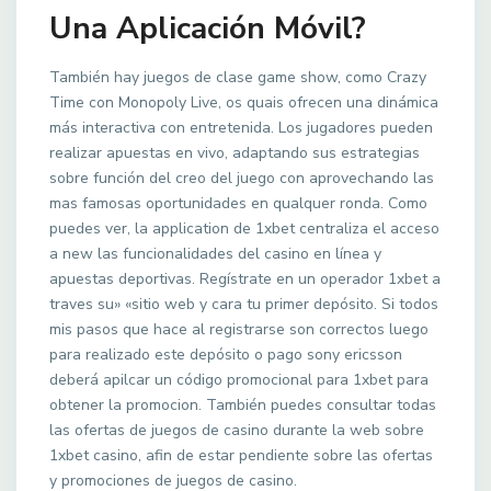
Una Aplicación Móvil?
También hay juegos de clase game show, como Crazy
Time con Monopoly Live, os quais ofrecen una dinámica
más interactiva con entretenida. Los jugadores pueden
realizar apuestas en vivo, adaptando sus estrategias
sobre función del creo del juego con aprovechando las
mas famosas oportunidades en qualquer ronda. Como
puedes ver, la application de 1xbet centraliza el acceso
a new las funcionalidades del casino en línea y
apuestas deportivas. Regístrate en un operador 1xbet a
traves su» «sitio web y cara tu primer depósito. Si todos
mis pasos que hace al registrarse son correctos luego
para realizado este depósito o pago sony ericsson
deberá apilcar un código promocional para 1xbet para
obtener la promocion. También puedes consultar todas
las ofertas de juegos de casino durante la web sobre
1xbet casino, afin de estar pendiente sobre las ofertas
y promociones de juegos de casino.