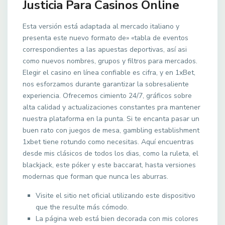
Justicia Para Casinos Online
Esta versión está adaptada al mercado italiano y
presenta este nuevo formato de» «tabla de eventos
correspondientes a las apuestas deportivas, así asi
como nuevos nombres, grupos y filtros para mercados.
Elegir el casino en línea confiable es cifra, y en 1xBet,
nos esforzamos durante garantizar la sobresaliente
experiencia. Ofrecemos cimiento 24/7, gráficos sobre
alta calidad y actualizaciones constantes pra mantener
nuestra plataforma en la punta. Si te encanta pasar un
buen rato con juegos de mesa, gambling establishment
1xbet tiene rotundo como necesitas. Aquí encuentras
desde mis clásicos de todos los dias, como la ruleta, el
blackjack, este póker y este baccarat, hasta versiones
modernas que forman que nunca les aburras.
Visite el sitio net oficial utilizando este dispositivo
que the resulte más cómodo.
La página web está bien decorada con mis colores