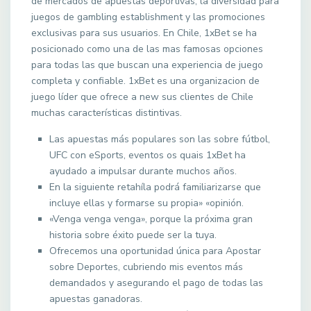
de mercados de apuestas deportivas, la diversidad para
juegos de gambling establishment y las promociones
exclusivas para sus usuarios. En Chile, 1xBet se ha
posicionado como una de las mas famosas opciones
para todas las que buscan una experiencia de juego
completa y confiable. 1xBet es una organizacion de
juego líder que ofrece a new sus clientes de Chile
muchas características distintivas.
Las apuestas más populares son las sobre fútbol,
UFC con eSports, eventos os quais 1xBet ha
ayudado a impulsar durante muchos años.
En la siguiente retahíla podrá familiarizarse que
incluye ellas y formarse su propia» «opinión.
«Venga venga venga», porque la próxima gran
historia sobre éxito puede ser la tuya.
Ofrecemos una oportunidad única para Apostar
sobre Deportes, cubriendo mis eventos más
demandados y asegurando el pago de todas las
apuestas ganadoras.