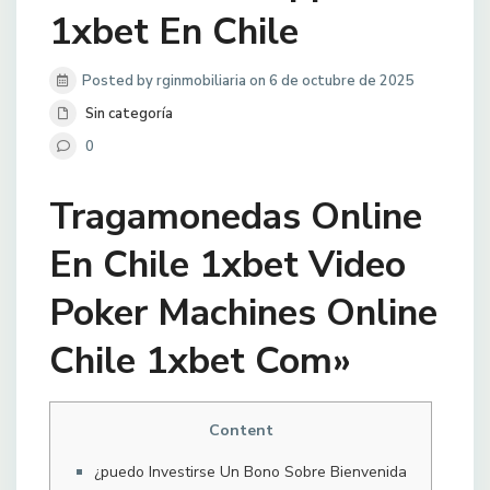
1xbet En Chile
Posted by rginmobiliaria on 6 de octubre de 2025
Sin categoría
0
Tragamonedas Online
En Chile 1xbet Video
Poker Machines Online
Chile 1xbet Com»
Content
¿puedo Investirse Un Bono Sobre Bienvenida