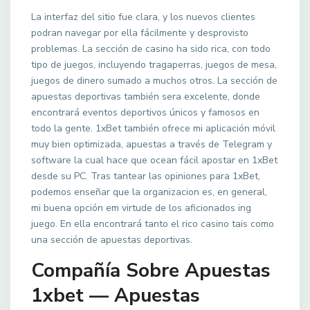
La interfaz del sitio fue clara, y los nuevos clientes
podran navegar por ella fácilmente y desprovisto
problemas. La sección de casino ha sido rica, con todo
tipo de juegos, incluyendo tragaperras, juegos de mesa,
juegos de dinero sumado a muchos otros. La sección de
apuestas deportivas también sera excelente, donde
encontrará eventos deportivos únicos y famosos en
todo la gente. 1xBet también ofrece mi aplicación móvil
muy bien optimizada, apuestas a través de Telegram y
software la cual hace que ocean fácil apostar en 1xBet
desde su PC. Tras tantear las opiniones para 1xBet,
podemos enseñar que la organizacion es, en general,
mi buena opción em virtude de los aficionados ing
juego. En ella encontrará tanto el rico casino tais como
una sección de apuestas deportivas.
Compañía Sobre Apuestas
1xbet — Apuestas