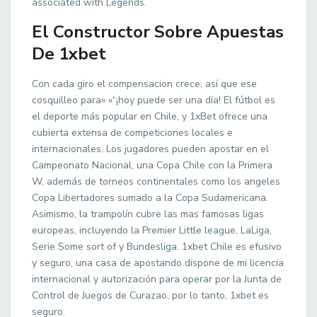
associated with Legends.
El Constructor Sobre Apuestas
De 1xbet
Con cada giro el compensacion crece, así que ese
cosquilleo para» «“¡hoy puede ser una día! El fútbol es
el deporte más popular en Chile, y 1xBet ofrece una
cubierta extensa de competiciones locales e
internacionales. Los jugadores pueden apostar en el
Campeonato Nacional, una Copa Chile con la Primera
W, además de torneos continentales como los angeles
Copa Libertadores sumado a la Copa Sudamericana.
Asimismo, la trampolín cubre las mas famosas ligas
europeas, incluyendo la Premier Little league, LaLiga,
Serie Some sort of y Bundesliga. 1xbet Chile es efusivo
y seguro, una casa de apostando dispone de mi licencia
internacional y autorización para operar por la Junta de
Control de Juegos de Curazao, por lo tanto, 1xbet es
seguro.