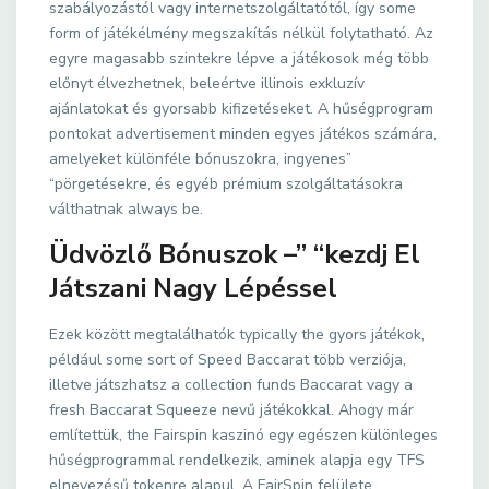
szabályozástól vagy internetszolgáltatótól, így some
form of játékélmény megszakítás nélkül folytatható. Az
egyre magasabb szintekre lépve a játékosok még több
előnyt élvezhetnek, beleértve illinois exkluzív
ajánlatokat és gyorsabb kifizetéseket. A hűségprogram
pontokat advertisement minden egyes játékos számára,
amelyeket különféle bónuszokra, ingyenes”
“pörgetésekre, és egyéb prémium szolgáltatásokra
válthatnak always be.
Üdvözlő Bónuszok –” “kezdj El
Játszani Nagy Lépéssel
Ezek között megtalálhatók typically the gyors játékok,
például some sort of Speed Baccarat több verziója,
illetve játszhatsz a collection funds Baccarat vagy a
fresh Baccarat Squeeze nevű játékokkal. Ahogy már
említettük, the Fairspin kaszinó egy egészen különleges
hűségprogrammal rendelkezik, aminek alapja egy TFS
elnevezésű tokenre alapul. A FairSpin felülete