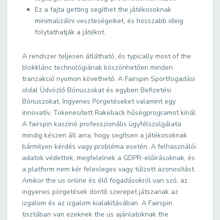
Ez a fajta getting segíthet the játékosoknak
minimalizálni veszteségeiket, és hosszabb ideig
folytathatják a játékot.
A rendszer teljesen átlátható, és typically most of the
blokklánc technológiának köszönhetően minden
tranzakció nyomon követhető. A Fairspin Sportfogadási
oldal Üdvözlő Bónuszokat és egyben Befizetési
Bónuszokat, Ingyenes Pörgetéseket valamint egy
innovatív, Tokenesített Rakeback hűségprogramot kínál.
A fairspin kaszinó professzionális ügyfélszolgálata
mindig készen áll arra, hogy segítsen a játékosoknak
bármilyen kérdés vagy probléma esetén. A felhasználói
adatok védettek, megfelelnek a GDPR-előírásoknak, és
a platform nem kér felesleges vagy túlzott azonosítást.
Amikor the us online és élő fogadásokról van szó, az
ingyenes pörgetések döntő szerepet játszanak az
izgalom és az izgalom kialakításában. A Fairspin
tisztában van ezeknek the us ajánlatoknak the