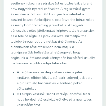
segítenek fokozni a szórakozást és biztosítják a brand
new nagyobb nyerési esélyeket. A regisztráció gyors,
és minden új felhasználó könnyen hozzáférhet a
kaszinó összes funkciójához, beleértve the bónuszokat
és many kind” “regarding játékokat is. Az egyedi
bónuszok, széles játékkínálat, kriptovalutás tranzakciók
és a felelősségteljes játék eszközei biztosítják the
legjobb throughout the net kaszinó élményt. Az
alábbiakban részletesebben bemutatjuk a
legnépszerűbb befizetési lehetőségeket, hogy
segítsünk a játékosoknak könnyedén hozzáférni usually
the kaszinó legjobb szolgáltatásaihoz.
Az élő kaszinó részlegünkben számos játékot
kínálunk, többek között élő dark-colored jack port,
élő rulett, élő baccarat és különböző póker
változatokat.
A Fairspin kaszinó” “mobil verziója lehetővé teszi,
hogy hordozható eszközökről élvezd a new teljes
kaszinóélményt.