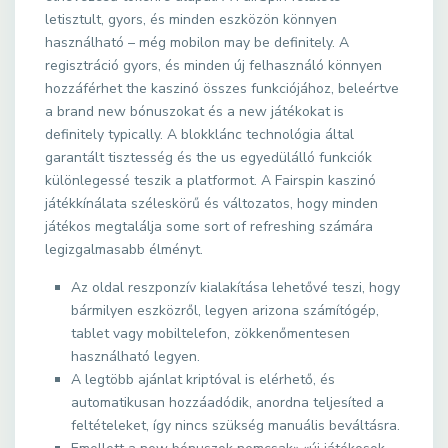
letisztult, gyors, és minden eszközön könnyen
használható – még mobilon may be definitely. A
regisztráció gyors, és minden új felhasználó könnyen
hozzáférhet the kaszinó összes funkciójához, beleértve
a brand new bónuszokat és a new játékokat is
definitely typically. A blokklánc technológia által
garantált tisztesség és the us egyedülálló funkciók
különlegessé teszik a platformot. A Fairspin kaszinó
játékkínálata széleskörű és változatos, hogy minden
játékos megtalálja some sort of refreshing számára
legizgalmasabb élményt.
Az oldal reszponzív kialakítása lehetővé teszi, hogy
bármilyen eszközről, legyen arizona számítógép,
tablet vagy mobiltelefon, zökkenőmentesen
használható legyen.
A legtöbb ajánlat kriptóval is elérhető, és
automatikusan hozzáadódik, anordna teljesíted a
feltételeket, így nincs szükség manuális beváltásra.