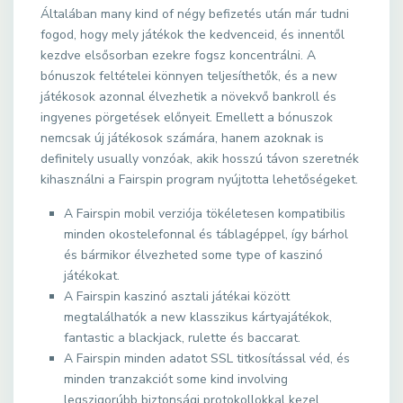
Általában many kind of négy befizetés után már tudni
fogod, hogy mely játékok the kedvenceid, és innentől
kezdve elsősorban ezekre fogsz koncentrálni. A
bónuszok feltételei könnyen teljesíthetők, és a new
játékosok azonnal élvezhetik a növekvő bankroll és
ingyenes pörgetések előnyeit. Emellett a bónuszok
nemcsak új játékosok számára, hanem azoknak is
definitely usually vonzóak, akik hosszú távon szeretnék
kihasználni a Fairspin program nyújtotta lehetőségeket.
A Fairspin mobil verziója tökéletesen kompatibilis
minden okostelefonnal és táblagéppel, így bárhol
és bármikor élvezheted some type of kaszinó
játékokat.
A Fairspin kaszinó asztali játékai között
megtalálhatók a new klasszikus kártyajátékok,
fantastic a blackjack, rulette és baccarat.
A Fairspin minden adatot SSL titkosítással véd, és
minden tranzakciót some kind involving
legszigorúbb biztonsági protokollokkal kezel.