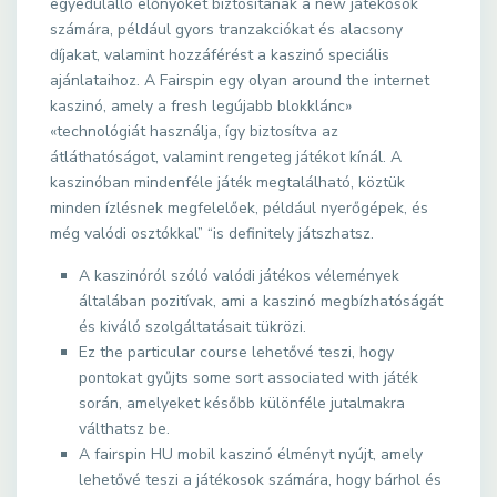
egyedülálló előnyöket biztosítanak a new játékosok
számára, például gyors tranzakciókat és alacsony
díjakat, valamint hozzáférést a kaszinó speciális
ajánlataihoz. A Fairspin egy olyan around the internet
kaszinó, amely a fresh legújabb blokklánc»
«technológiát használja, így biztosítva az
átláthatóságot, valamint rengeteg játékot kínál. A
kaszinóban mindenféle játék megtalálható, köztük
minden ízlésnek megfelelőek, például nyerőgépek, és
még valódi osztókkal” “is definitely játszhatsz.
A kaszinóról szóló valódi játékos vélemények
általában pozitívak, ami a kaszinó megbízhatóságát
és kiváló szolgáltatásait tükrözi.
Ez the particular course lehetővé teszi, hogy
pontokat gyűjts some sort associated with játék
során, amelyeket később különféle jutalmakra
válthatsz be.
A fairspin HU mobil kaszinó élményt nyújt, amely
lehetővé teszi a játékosok számára, hogy bárhol és