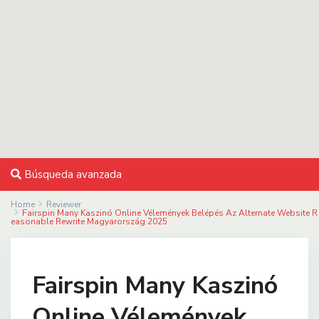
Búsqueda avanzada
Home
Reviewer
Fairspin Many Kaszinó Online Vélemények Belépés Az Alternate Website R
easonable Rewrite Magyarország 2025
Fairspin Many Kaszinó
Online Vélemények