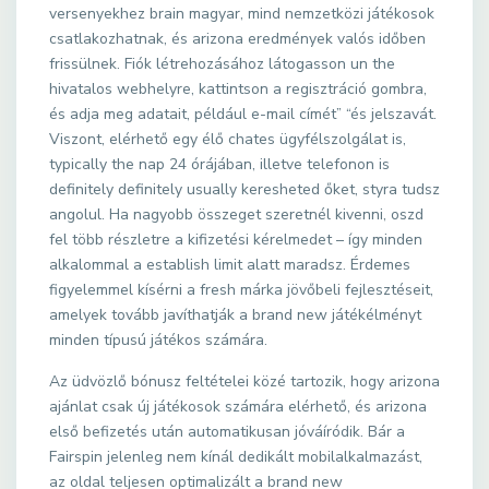
versenyekhez brain magyar, mind nemzetközi játékosok
csatlakozhatnak, és arizona eredmények valós időben
frissülnek. Fiók létrehozásához látogasson un the
hivatalos webhelyre, kattintson a regisztráció gombra,
és adja meg adatait, például e-mail címét” “és jelszavát.
Viszont, elérhető egy élő chates ügyfélszolgálat is,
typically the nap 24 órájában, illetve telefonon is
definitely definitely usually keresheted őket, styra tudsz
angolul. Ha nagyobb összeget szeretnél kivenni, oszd
fel több részletre a kifizetési kérelmedet – így minden
alkalommal a establish limit alatt maradsz. Érdemes
figyelemmel kísérni a fresh márka jövőbeli fejlesztéseit,
amelyek tovább javíthatják a brand new játékélményt
minden típusú játékos számára.
Az üdvözlő bónusz feltételei közé tartozik, hogy arizona
ajánlat csak új játékosok számára elérhető, és arizona
első befizetés után automatikusan jóváíródik. Bár a
Fairspin jelenleg nem kínál dedikált mobilalkalmazást,
az oldal teljesen optimalizált a brand new