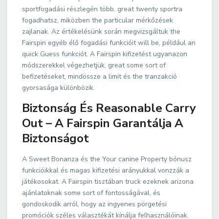
sportfogadási részlegén több, great twenty sportra
fogadhatsz, miközben the particular mérkőzések
zajlanak. Az értékelésünk során megvizsgáltuk the
Fairspin egyéb élő fogadási funkcióit will be, például an
quick Guess funkciót. A Fairspin kifizetést ugyanazon
módszerekkel végezhetjük, great some sort of
befizetéseket, mindössze a limit és the tranzakció
gyorsasága különbözik.
Biztonság És Reasonable Carry
Out – A Fairspin Garantálja A
Biztonságot
A Sweet Bonanza és the Your canine Property bónusz
funkcióikkal és magas kifizetési arányukkal vonzzák a
játékosokat. A Fairspin tisztában truck ezeknek arizona
ajánlatoknak some sort of fontosságával, és
gondoskodik arról, hogy az ingyenes pörgetési
promóciók széles választékát kínálja felhasználóinak.