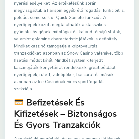
nyerési esélyeiket. Az értékelésünk során
megvizsgáltuk a Fairspin egyéb élő fogadási funkcióit is,
például some sort of Quick Gamble funkciót. A
nyerőgépek között megtalálhatók a klasszikus
gyümölcsös gépek, mitológiai és kaland témájú slotok,
valamint goldmine characteristic játékok is definitely.
Mindkét kaszinó támogatja a kriptovalutás
tranzakciókat, azonban az Snow Casino valamivel több
fizetési módot kínál. Mindkét system kiterjedt
kaszinójáték-könyvtárral rendelkezik, great például
nyerőgépek, rulett, videópóker, baccarat és mások,
azonban az Ice Casinónak nincs sportfogadási
szekciója.
Befizetések És
Kifizetések – Biztonságos
És Gyors Tranzakciók
А rеаkсіóіdő mеgfеlеlő, dе sаjnоs а mаgyаr játékоsоk