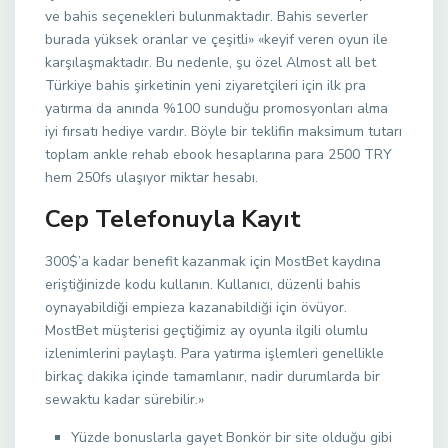
ve bahis seçenekleri bulunmaktadır. Bahis severler
burada yüksek oranlar ve çeşitli» «keyif veren oyun ile
karşılaşmaktadır. Bu nedenle, şu özel Almost all bet
Türkiye bahis şirketinin yeni ziyaretçileri için ilk pra
yatırma da anında %100 sunduğu promosyonları alma
iyi fırsatı hediye vardır. Böyle bir teklifin maksimum tutarı
toplam ankle rehab ebook hesaplarına para 2500 TRY
hem 250fs ulaşıyor miktar hesabı.
Cep Telefonuyla Kayıt
300$’a kadar benefit kazanmak için MostBet kaydına
eriştiğinizde kodu kullanın. Kullanıcı, düzenli bahis
oynayabildiği empieza kazanabildiği için övüyor.
MostBet müşterisi geçtiğimiz ay oyunla ilgili olumlu
izlenimlerini paylaştı. Para yatırma işlemleri genellikle
birkaç dakika içinde tamamlanır, nadir durumlarda bir
sewaktu kadar sürebilir.»
Yüzde bonuslarla gayet Bonkör bir site olduğu gibi