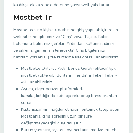
kaldıkça ek kazanç elde etme şansı weil yakalarlar.
Mostbet Tr
Mostbet casino kişisel» «kabinine giriş yapmak için resmi
web sitesine gitmeniz ve “Giriş” veya “Kişisel Kabin”
bölümünü bulmanız gerekir. Ardından, kullanıcı adınızı
ve şifrenizi girmeniz istenecektir. Giriş bilgilerinizi
hatırlamıyorsanız, şifre kurtarma işlevini kullanabilirsiniz.
Mostbette Onlarca Aktif Bonus Görülmektedir tipki
mostbet yukle gibi Bunların Her Birini Teker Teker»
«Kullanabilirsiniz.
Ayrıca, diğer benzer platformlarla
karşılaştırıldığında oldukça rekabetçi bahis oranları
sunar.
Kullanıcılarının mağdur olmasını önlemek talep eden
Mostbahis, giriş adresini uzun bir süre
değiştirmeyeceğini duyurmuştur.
Bunun yanı sıra, system oyuncularını motive etmek