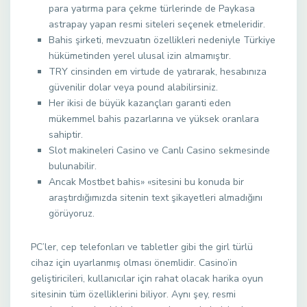
para yatırma para çekme türlerinde de Paykasa
astrapay yapan resmi siteleri seçenek etmeleridir.
Bahis şirketi, mevzuatın özellikleri nedeniyle Türkiye
hükümetinden yerel ulusal izin almamıştır.
TRY cinsinden em virtude de yatırarak, hesabınıza
güvenilir dolar veya pound alabilirsiniz.
Her ikisi de büyük kazançları garanti eden
mükemmel bahis pazarlarına ve yüksek oranlara
sahiptir.
Slot makineleri Casino ve Canlı Casino sekmesinde
bulunabilir.
Ancak Mostbet bahis» «sitesini bu konuda bir
araştırdığımızda sitenin text şikayetleri almadığını
görüyoruz.
PC’ler, cep telefonları ve tabletler gibi the girl türlü
cihaz için uyarlanmış olması önemlidir. Casino’in
geliştiricileri, kullanıcılar için rahat olacak harika oyun
sitesinin tüm özelliklerini biliyor. Aynı şey, resmi