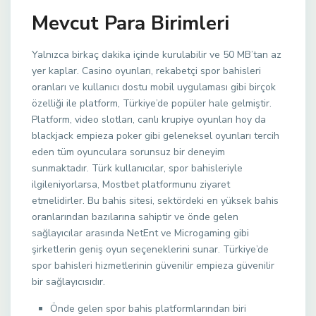
Mevcut Para Birimleri
Yalnızca birkaç dakika içinde kurulabilir ve 50 MB’tan az
yer kaplar. Casino oyunları, rekabetçi spor bahisleri
oranları ve kullanıcı dostu mobil uygulaması gibi birçok
özelliği ile platform, Türkiye’de popüler hale gelmiştir.
Platform, video slotları, canlı krupiye oyunları hoy da
blackjack empieza poker gibi geleneksel oyunları tercih
eden tüm oyunculara sorunsuz bir deneyim
sunmaktadır. Türk kullanıcılar, spor bahisleriyle
ilgileniyorlarsa, Mostbet platformunu ziyaret
etmelidirler. Bu bahis sitesi, sektördeki en yüksek bahis
oranlarından bazılarına sahiptir ve önde gelen
sağlayıcılar arasında NetEnt ve Microgaming gibi
şirketlerin geniş oyun seçeneklerini sunar. Türkiye’de
spor bahisleri hizmetlerinin güvenilir empieza güvenilir
bir sağlayıcısıdır.
Önde gelen spor bahis platformlarından biri