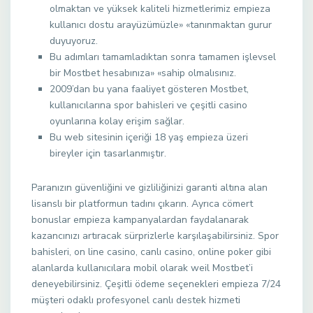
olmaktan ve yüksek kaliteli hizmetlerimiz empieza
kullanıcı dostu arayüzümüzle» «tanınmaktan gurur
duyuyoruz.
Bu adımları tamamladıktan sonra tamamen işlevsel
bir Mostbet hesabınıza» «sahip olmalısınız.
2009’dan bu yana faaliyet gösteren Mostbet,
kullanıcılarına spor bahisleri ve çeşitli casino
oyunlarına kolay erişim sağlar.
Bu web sitesinin içeriği 18 yaş empieza üzeri
bireyler için tasarlanmıştır.
Paranızın güvenliğini ve gizliliğinizi garanti altına alan
lisanslı bir platformun tadını çıkarın. Ayrıca cömert
bonuslar empieza kampanyalardan faydalanarak
kazancınızı artıracak sürprizlerle karşılaşabilirsiniz. Spor
bahisleri, on line casino, canlı casino, online poker gibi
alanlarda kullanıcılara mobil olarak weil Mostbet’i
deneyebilirsiniz. Çeşitli ödeme seçenekleri empieza 7/24
müşteri odaklı profesyonel canlı destek hizmeti