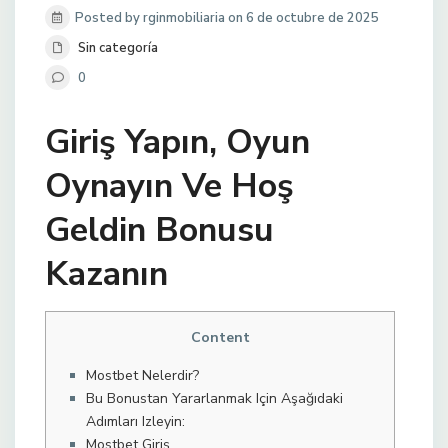
Posted by rginmobiliaria on 6 de octubre de 2025
Sin categoría
0
Giriş Yapın, Oyun
Oynayın Ve Hoş
Geldin Bonusu
Kazanın
Content
Mostbet Nelerdir?
Bu Bonustan Yararlanmak Için Aşağıdaki
Adımları Izleyin:
Mostbet Giriş