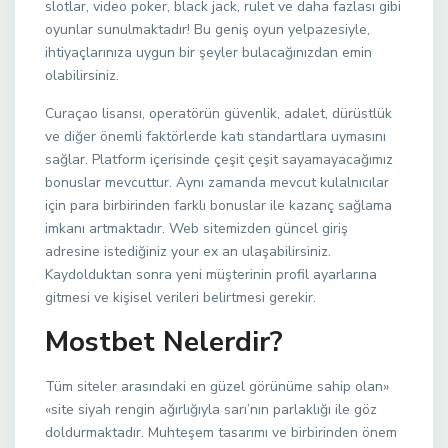
slotlar, video poker, black jack, rulet ve daha fazlası gibi
oyunlar sunulmaktadır! Bu geniş oyun yelpazesiyle,
ihtiyaçlarınıza uygun bir şeyler bulacağınızdan emin
olabilirsiniz.
Curaçao lisansı, operatörün güvenlik, adalet, dürüstlük
ve diğer önemli faktörlerde katı standartlara uymasını
sağlar. Platform içerisinde çeşit çeşit sayamayacağımız
bonuslar mevcuttur. Aynı zamanda mevcut kulalnıcılar
için para birbirinden farklı bonuslar ile kazanç sağlama
imkanı artmaktadır. Web sitemizden güncel giriş
adresine istediğiniz your ex an ulaşabilirsiniz.
Kaydolduktan sonra yeni müşterinin profil ayarlarına
gitmesi ve kişisel verileri belirtmesi gerekir.
Mostbet Nelerdir?
Tüm siteler arasındaki en güzel görünüme sahip olan»
«site siyah rengin ağırlığıyla sarı’nın parlaklığı ile göz
doldurmaktadır. Muhteşem tasarımı ve birbirinden önem