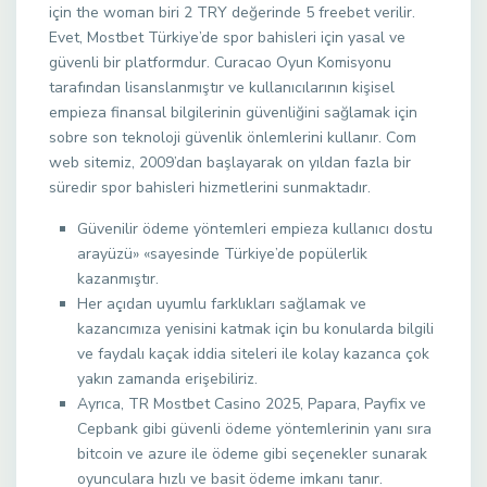
için the woman biri 2 TRY değerinde 5 freebet verilir.
Evet, Mostbet Türkiye’de spor bahisleri için yasal ve
güvenli bir platformdur. Curacao Oyun Komisyonu
tarafından lisanslanmıştır ve kullanıcılarının kişisel
empieza finansal bilgilerinin güvenliğini sağlamak için
sobre son teknoloji güvenlik önlemlerini kullanır. Com
web sitemiz, 2009’dan başlayarak on yıldan fazla bir
süredir spor bahisleri hizmetlerini sunmaktadır.
Güvenilir ödeme yöntemleri empieza kullanıcı dostu
arayüzü» «sayesinde Türkiye’de popülerlik
kazanmıştır.
Her açıdan uyumlu farklıkları sağlamak ve
kazancımıza yenisini katmak için bu konularda bilgili
ve faydalı kaçak iddia siteleri ile kolay kazanca çok
yakın zamanda erişebiliriz.
Ayrıca, TR Mostbet Casino 2025, Papara, Payfix ve
Cepbank gibi güvenli ödeme yöntemlerinin yanı sıra
bitcoin ve azure ile ödeme gibi seçenekler sunarak
oyunculara hızlı ve basit ödeme imkanı tanır.