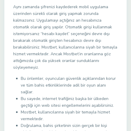
Aynı zamanda şifrenizi kaydederek mobil uygulama
üzerinden sürekli olarak giriş yapmak zorunda
kalmazsınız. Uygulamayı açtığınız an hesabınıza
otomatik olarak giriş yapılır. Otomatik girişi kullanmak
istemiyorsanız “hesabı kaydet” seçeneğini devre dışı
bırakarak otomatik girişten hesabınızı devre dışı
bırakabilirsiniz. Mostbet, kullanıcılarına siyah bir temayla
hizmet vermektedir. Ancak Mostbet’in oranlarına göz
attığımızda çok da yüksek oranlar sunduklarını
söyleyemeyiz.
Bu önlemler, oyuncuları güvenlik açıklarından korur
ve tüm bahis etkinliklerinde adil bir oyun alanı
sağlar.
Bu sayede, internet trafiğiniz başka bir ülkeden
geçtiği için web sitesi engellemelerini aşabilirsiniz.
Mostbet, kullanıcılarına siyah bir temayla hizmet
vermektedir.
Doğrulama, bahis şirketinin sizin gerçek bir kişi