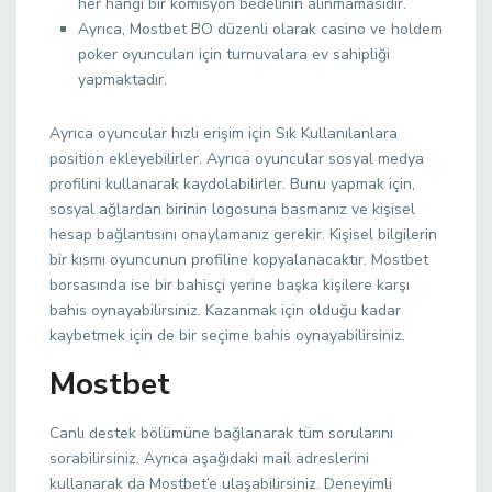
her hangi bir komisyon bedelinin alınmamasıdır.
Ayrıca, Mostbet BO düzenli olarak casino ve holdem
poker oyuncuları için turnuvalara ev sahipliği
yapmaktadır.
Ayrıca oyuncular hızlı erişim için Sık Kullanılanlara
position ekleyebilirler. Ayrıca oyuncular sosyal medya
profilini kullanarak kaydolabilirler. Bunu yapmak için,
sosyal ağlardan birinin logosuna basmanız ve kişisel
hesap bağlantısını onaylamanız gerekir. Kişisel bilgilerin
bir kısmı oyuncunun profiline kopyalanacaktır. Mostbet
borsasında ise bir bahisçi yerine başka kişilere karşı
bahis oynayabilirsiniz. Kazanmak için olduğu kadar
kaybetmek için de bir seçime bahis oynayabilirsiniz.
Mostbet
Canlı destek bölümüne bağlanarak tüm sorularını
sorabilirsiniz. Ayrıca aşağıdaki mail adreslerini
kullanarak da Mostbet’e ulaşabilirsiniz. Deneyimli