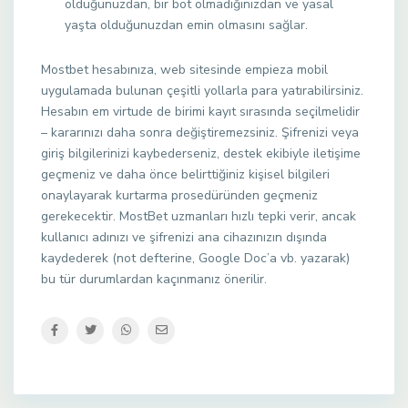
olduğunuzdan, bir bot olmadığınızdan ve yasal
yaşta olduğunuzdan emin olmasını sağlar.
Mostbet hesabınıza, web sitesinde empieza mobil
uygulamada bulunan çeşitli yollarla para yatırabilirsiniz.
Hesabın em virtude de birimi kayıt sırasında seçilmelidir
– kararınızı daha sonra değiştiremezsiniz. Şifrenizi veya
giriş bilgilerinizi kaybederseniz, destek ekibiyle iletişime
geçmeniz ve daha önce belirttiğiniz kişisel bilgileri
onaylayarak kurtarma prosedüründen geçmeniz
gerekecektir. MostBet uzmanları hızlı tepki verir, ancak
kullanıcı adınızı ve şifrenizi ana cihazınızın dışında
kaydederek (not defterine, Google Doc’a vb. yazarak)
bu tür durumlardan kaçınmanız önerilir.