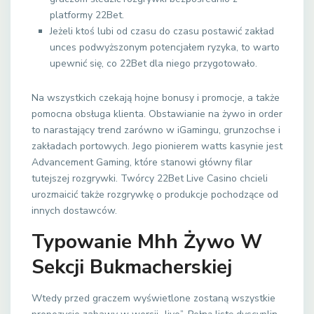
platformy 22Bet.
Jeżeli ktoś lubi od czasu do czasu postawić zakład
unces podwyższonym potencjałem ryzyka, to warto
upewnić się, co 22Bet dla niego przygotowało.
Na wszystkich czekają hojne bonusy i promocje, a także
pomocna obsługa klienta. Obstawianie na żywo in order
to narastający trend zarówno w iGamingu, grunzochse i
zakładach portowych. Jego pionierem watts kasynie jest
Advancement Gaming, które stanowi główny filar
tutejszej rozgrywki. Twórcy 22Bet Live Casino chcieli
urozmaicić także rozgrywkę o produkcje pochodzące od
innych dostawców.
Typowanie Mhh Żywo W
Sekcji Bukmacherskiej
Wtedy przed graczem wyświetlone zostaną wszystkie