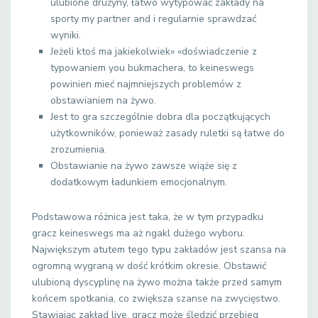
ulubione drużyny, łatwo wytypować zakłady na
sporty my partner and i regularnie sprawdzać
wyniki.
Jeżeli ktoś ma jakiekolwiek» «doświadczenie z
typowaniem you bukmachera, to keineswegs
powinien mieć najmniejszych problemów z
obstawianiem na żywo.
Jest to gra szczególnie dobra dla początkujących
użytkowników, ponieważ zasady ruletki są łatwe do
zrozumienia.
Obstawianie na żywo zawsze wiąże się z
dodatkowym ładunkiem emocjonalnym.
Podstawowa różnica jest taka, że w tym przypadku
gracz keineswegs ma aż ngakl dużego wyboru.
Największym atutem tego typu zakładów jest szansa na
ogromną wygraną w dość krótkim okresie. Obstawić
ulubioną dyscyplinę na żywo można także przed samym
końcem spotkania, co zwiększa szanse na zwycięstwo.
Stawiając zakład live, gracz może śledzić przebieg