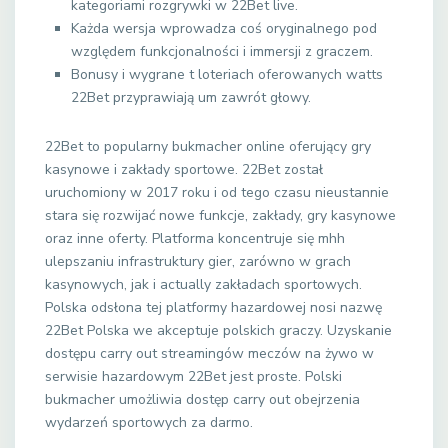
kategoriami rozgrywki w 22Bet live.
Każda wersja wprowadza coś oryginalnego pod
względem funkcjonalności i immersji z graczem.
Bonusy i wygrane t loteriach oferowanych watts
22Bet przyprawiają um zawrót głowy.
22Bet to popularny bukmacher online oferujący gry
kasynowe i zakłady sportowe. 22Bet został
uruchomiony w 2017 roku i od tego czasu nieustannie
stara się rozwijać nowe funkcje, zakłady, gry kasynowe
oraz inne oferty. Platforma koncentruje się mhh
ulepszaniu infrastruktury gier, zarówno w grach
kasynowych, jak i actually zakładach sportowych.
Polska odsłona tej platformy hazardowej nosi nazwę
22Bet Polska we akceptuje polskich graczy. Uzyskanie
dostępu carry out streamingów meczów na żywo w
serwisie hazardowym 22Bet jest proste. Polski
bukmacher umożliwia dostęp carry out obejrzenia
wydarzeń sportowych za darmo.