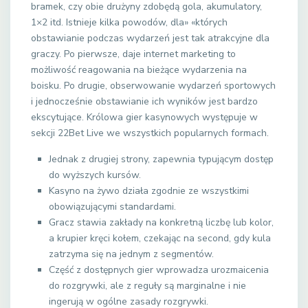
bramek, czy obie drużyny zdobędą gola, akumulatory,
1×2 itd. Istnieje kilka powodów, dla» «których
obstawianie podczas wydarzeń jest tak atrakcyjne dla
graczy. Po pierwsze, daje internet marketing to
możliwość reagowania na bieżące wydarzenia na
boisku. Po drugie, obserwowanie wydarzeń sportowych
i jednocześnie obstawianie ich wyników jest bardzo
ekscytujące. Królowa gier kasynowych występuje w
sekcji 22Bet Live we wszystkich popularnych formach.
Jednak z drugiej strony, zapewnia typującym dostęp
do wyższych kursów.
Kasyno na żywo działa zgodnie ze wszystkimi
obowiązującymi standardami.
Gracz stawia zakłady na konkretną liczbę lub kolor,
a krupier kręci kołem, czekając na second, gdy kula
zatrzyma się na jednym z segmentów.
Część z dostępnych gier wprowadza urozmaicenia
do rozgrywki, ale z reguły są marginalne i nie
ingerują w ogólne zasady rozgrywki.