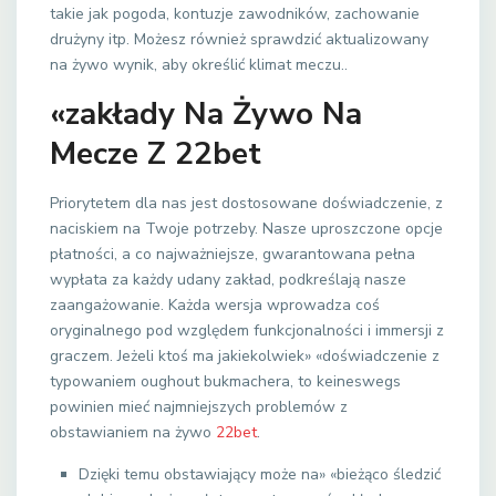
takie jak pogoda, kontuzje zawodników, zachowanie
drużyny itp. Możesz również sprawdzić aktualizowany
na żywo wynik, aby określić klimat meczu..
«zakłady Na Żywo Na
Mecze Z 22bet
Priorytetem dla nas jest dostosowane doświadczenie, z
naciskiem na Twoje potrzeby. Nasze uproszczone opcje
płatności, a co najważniejsze, gwarantowana pełna
wypłata za każdy udany zakład, podkreślają nasze
zaangażowanie. Każda wersja wprowadza coś
oryginalnego pod względem funkcjonalności i immersji z
graczem. Jeżeli ktoś ma jakiekolwiek» «doświadczenie z
typowaniem oughout bukmachera, to keineswegs
powinien mieć najmniejszych problemów z
obstawianiem na żywo
22bet
.
Dzięki temu obstawiający może na» «bieżąco śledzić