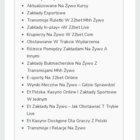
Aktualizowane Na Żywo Kursy
Zakłady Esportowe
Transmisje Ruletki W 22bet Mhh Żywo
Zakłady In-play» «W 22bet Live
Krupierzy Na Żywo W 22bet Com
Obstawianie W Trakcie Wydarzenia
Różnice Pomiędzy Zakładami Na Żywo A
Innymi
Zakłady Bukmacherskie Na Żywo Z
Transmisjami Mhh Żywo
E-sporty Na 22bet Online
Wyniki Meczów Na Żywo – Gdzie Sprawdzić
Et Polska: Kasyno Online I Zakłady Sportowe
W Jednym
Et Zakłady Na Żywo – Jak Obstawiać T Trybie
Live
Et Kasyno Dostępne Dla Graczy Z Polski
Transmisje I Relacje Na Żywo