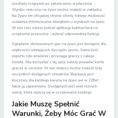
rezultaty rozgrywki po zakończeniu wydarzenia.
Wyniki» «meczów na żywo można znaleźć w zakładcę
Na Żywo em oficjalnej stronie strony. Istnieje możliwość
ustalenia informowania dźwiękiem u wynikach na żywo.
W tym celu należy pobrać aplikację bukmachera na
urządzenie przenośne i wybrać odpowiednią funkcję.
Oglądanie obstawianych gier na żywo jest dostępne dla
większości istniejących dyscyplin sportu. Sama ilość
esportu robi wrażenie i przyciąga graczy z całego
świata. Aby korzystać z tej opcji, należy posiadać konto
gracza w serwisie. W tym miejscu można znaleźć listę
wszystkich dostępnych stream’ów. Blackjack jest
kluczowy dla każdego kasyna na żywo we w 22Bet
także ją zapewniono. Dostępnych jest wiel róznych
wersji, które wpiszą się w oczekiwania każdego.
Jakie Muszę Spełnić
Warunki, Żeby Móc Grać W