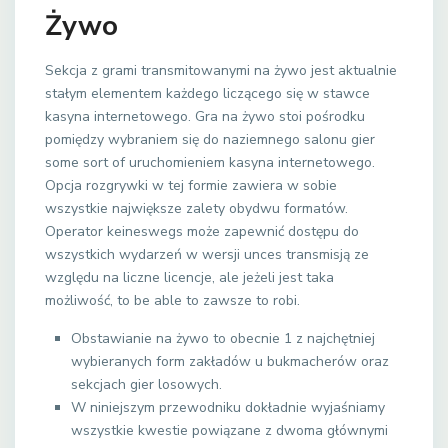
Żywo
Sekcja z grami transmitowanymi na żywo jest aktualnie
stałym elementem każdego liczącego się w stawce
kasyna internetowego. Gra na żywo stoi pośrodku
pomiędzy wybraniem się do naziemnego salonu gier
some sort of uruchomieniem kasyna internetowego.
Opcja rozgrywki w tej formie zawiera w sobie
wszystkie największe zalety obydwu formatów.
Operator keineswegs może zapewnić dostępu do
wszystkich wydarzeń w wersji unces transmisją ze
względu na liczne licencje, ale jeżeli jest taka
możliwość, to be able to zawsze to robi.
Obstawianie na żywo to obecnie 1 z najchętniej
wybieranych form zakładów u bukmacherów oraz
sekcjach gier losowych.
W niniejszym przewodniku dokładnie wyjaśniamy
wszystkie kwestie powiązane z dwoma głównymi