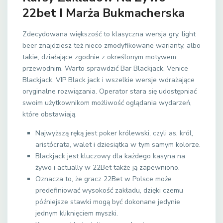
22bet I Marża Bukmacherska
Zdecydowana większość to klasyczna wersja gry, light
beer znajdziesz też nieco zmodyfikowane warianty, albo
takie, działające zgodnie z określonym motywem
przewodnim. Warto sprawdzić Bar Blackjack, Venice
Blackjack, VIP Black jack i wszelkie wersje wdrażające
oryginalne rozwiązania. Operator stara się udostępniać
swoim użytkownikom możliwość oglądania wydarzeń,
które obstawiają.
Najwyższą ręką jest poker królewski, czyli as, król,
aristócrata, walet i dziesiątka w tym samym kolorze.
Blackjack jest kluczowy dla każdego kasyna na
żywo i actually w 22Bet także ją zapewniono.
Oznacza to, że gracz 22Bet w Polsce może
predefiniować wysokość zakładu, dzięki czemu
późniejsze stawki mogą być dokonane jedynie
jednym kliknięciem myszki.