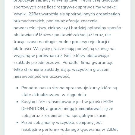
propozycje zabawy w wersji „live”. Pełną listę dyscyplin
sportowych oraz ilość rozgrywek sprawdzimy w sekcji
Wyniki. 22Bet wyróżnia się spośród innych organization
bukmacherskich, ponieważ oferuje znacznie
nowocześniejszy, ciekawszy i bardziej opłacalny sposób
obstawiania! Możesz postawić zakład już teraz, nie
tracąc czasu na długie, nudne procesy rejestracji i
płatności. Wszyscy gracze mają podwójną szansę na
wygraną w porównaniu z tymi, którzy obstawiają»
«zakłady przedmeczowe. Ponadto, firma gwarantuje
tylko chronione zakłady, dając wszystkim graczom
niezawodność we uczciwość.
Ponadto, nasza strona opracowuje kursy, które są
stale aktualizowane w ciągu dnia.
Kasyno LIVE transmitowane jest w jakości HIGH
DEFINITION, a gracze mogą komunikować się ze
sobą oraz z krupierami na specjalnym czacie.
Przed sobą mamy wszystko, company jest
niezbędne perform» «udanego typowania w 22Bet