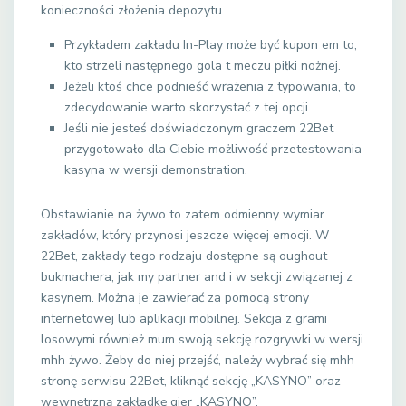
konieczności złożenia depozytu.
Przykładem zakładu In-Play może być kupon em to,
kto strzeli następnego gola t meczu piłki nożnej.
Jeżeli ktoś chce podnieść wrażenia z typowania, to
zdecydowanie warto skorzystać z tej opcji.
Jeśli nie jesteś doświadczonym graczem 22Bet
przygotowało dla Ciebie możliwość przetestowania
kasyna w wersji demonstration.
Obstawianie na żywo to zatem odmienny wymiar
zakładów, który przynosi jeszcze więcej emocji. W
22Bet, zakłady tego rodzaju dostępne są oughout
bukmachera, jak my partner and i w sekcji związanej z
kasynem. Można je zawierać za pomocą strony
internetowej lub aplikacji mobilnej. Sekcja z grami
losowymi również mum swoją sekcję rozgrywki w wersji
mhh żywo. Żeby do niej przejść, należy wybrać się mhh
stronę serwisu 22Bet, kliknąć sekcję „KASYNO” oraz
wewnętrzną zakładkę gier „KASYNO”.