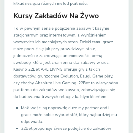
kilkudziesięciu różnych metod płatności.
Kursy Zakładów Na Żywo
To w pewnym sensie połączenie zabawy t kasynie
stacjonarnym oraz internetowym, z wyróżnieniem
wszystkich ich mocniejszych stron. Dzięki temu gracz
może poczuć się jak przy prawdziwym stole,
jednocześnie zachowując anonimowość i pełną
swobodę, która jest znamienna dla zabawy w sieci.
Kasyno 22Bet ARE LIVING oferuje gry z takich
dostawców, grunzochse Evolution, Ezugi, Game play,
czy choćby Absolute Live Gaming. 22Bet to wiarygodna
platforma do zakładów we kasyno, zobowiązująca się
do budowania trwałych relacji z każdym klientem.
Możliwości są naprawdę duże my partner and i
gracz może sobie wybrać stół, który najbardziej mu
odpowiada.
22Bet proponuje świeże podejście do zakładów