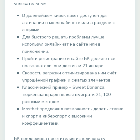
увлекательным.
В дальнейшем кивок пакет доступен ддя
активации в моем кабинете или а разделе с
акциями.
Для быстрого решать проблемы лучше
используя онлайн-чат на сайте или в
приложении.
Пройти регистрацию и сайте БК должно все
пользователи, они достигли 21 январе.
Скорость загрузки оптимизирована ним счёт
упрощённой графики и сжатых элементов.
Классический пример – Sweet Bonanza,
тюркеншанцпарк нельзя выиграть 21, 100
разными методом.
Mostbet предложил возможность делать ставки
и спорт а киберспорт с высокими
коэффициентами.
БК предложила посетителям использовать