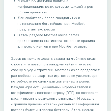
А сайте БК доступна политика
конфиденциальности, которую каждый игрок
обязан прочитать.
Дли любителей более скандальных и
потенциально богатейших пари Mostbet
предлагает экспрессы.
В этом разделе Mostbet online games
предоставлена статистика, основные правила
для всех клиентов и про Мостбет отзывы.
Здесь вы можете делать ставки на любимые виды
спорта, что позволяла каждому найти что-то по
своему вкусу и стратегии. Mostbet Casino предлагает
разнообразнее азартных игр, которые удовлетворят
потребности не самых взыскательных игроков.
Каждая игра есть уникальный игровой этапов и
коэффициенты возврата игроку (RTP), но позволяет
рассчитывать в возможные выигрыши. И разделе
«Правила приема» «ставок» указана вся информация,
которая будет интересна беттерам. Здесь нельзя