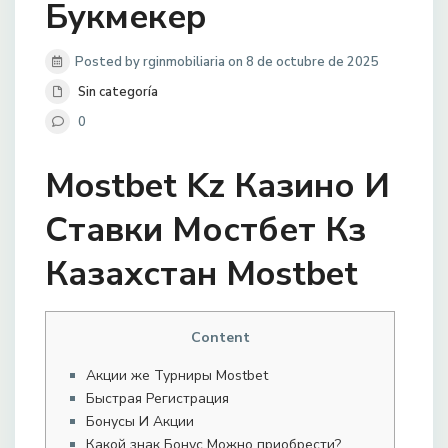
Букмекер
Posted by rginmobiliaria on 8 de octubre de 2025
Sin categoría
0
Mostbet Kz Казино И
Ставки Мостбет Кз
Казахстан Mostbet
Content
Акции же Турниры Mostbet
Быстрая Регистрация
Бонусы И Акции
Какой знак Бонус Можно приобрести?