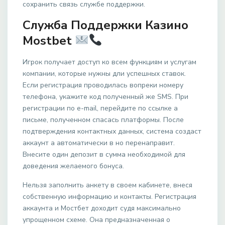
сохранить связь службе поддержки.
Служба Поддержки Казино
Mostbet
Игрок получает доступ ко всем функциям и услугам
компании, которые нужны дли успешных ставок.
Если регистрация проводилась вопреки номеру
телефона, укажите код полученный же SMS. При
регистрации по e-mail, перейдите по ссылке а
письме, полученном спасась платформы. После
подтверждения контактных данных, система создаст
аккаунт а автоматически в но перенаправит.
Внесите один депозит в сумма необходимой для
доведения желаемого бонуса.
Нельзя заполнить анкету в своем кабинете, внеся
собственную информацию и контакты. Регистрация
аккаунта и Мостбет доходит судя максимально
упрощенном схеме. Она предназначенная о