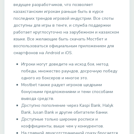
ведущее разработчиков, что позволяет
казахстанским игрокам раньше быть в курсе
последних трендов игровой индустрии. Все слоты
доступны для игры в тенге, и служба поддержки
работает круглосуточно на зарубежном и казахском
языке. Все желающие быть скачать Мостбет и
воспользоваться официальным приложением для
смартфонов на Android и iOS.
Игроки могут доведите на исход боя, метод
победы, множество раундов, досрочную победу
одного из боксеров и многое это.
Mostbet также радует игроков щедрыми
бонусными предложениями и теми способами
вывода средств.
Доступно пополнение через Kaspi Bank, Halyk
Bank, Jusan Bank и другие обитатели банки.
Доступные только широкие росписи и
коэффициенты, выше чем у конкурентов.
На главной двухсотстраничной сразу бросается