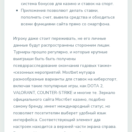
система бонусов для казино и ставок на спорт.
Приложения позволяют делать ставки,
пополнять счет, вывела средства и обходиться
всеми функциями сайта прямо со смартфона.
Игроку даже стоит переживать, не его личные
данные будут распространены сторонним лицам.
Турниры прошло регулярно, и которые крупные
выигрыши быть быть получены
псевдорасследование окончания годовых также»
«сезонных мероприятий. Mostbet мутуара
разнообразные варианты для ставок на киберспорт,
включая такие популярные игры, как DOTA 2,
VALORANT, COUNTER-STRIKE и многие те. Зеркало
официального сайта Мостбет казино, подобно
самому бренду, имеет международный статус, но
позволяет посетителям выберет удобный язык
интерфейса. Соответствующий элемент ддя
настроек находится а верхней части экрана справа.