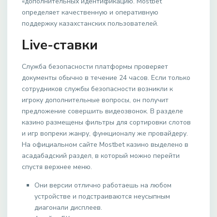
«дополнительных идентификацию. Mostbet
определяет качественную и оперативную
поддержку казахстанских пользователей.
Live-ставки
Служба безопасности платформы проверяет
документы обычно в течение 24 часов. Если только
сотрудников службы безопасности возникли к
игроку дополнительные вопросы, он получит
предложение совершить видеозвонок. В разделе
казино размещены фильтры для сортировки слотов
и игр вопреки жанру, функционалу же провайдеру.
На официальном сайте Mostbet казино выделено в
асадабадский раздел, в который можно перейти
спустя верхнее меню.
Они версии отлично работаешь на любом
устройстве и подстраиваются неусыпным
диагонали дисплеев.