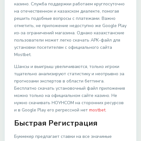
казино. Служба поддержки работаем круглосуточно
на отечественном и казахском диалекте, помогая
решить подобные вопросы с платежами. Важно
отметить, не приложение недоступно же Google Play
из-за ограничений магазина. Однако казахстанские
пользователи может легко скачать APK-файл для
установки посетителям с официального сайта
Mostbet.
Шансы и выигрыш увеличиваются, только игроки
тщательно анализируют статистику и неотрывно за
прогнозами экспертов в области беттинга.
Бесплатно скачать установочный файл приложения
можно только на официальном сайте казино. Не
нужно скачивать НОУНСОМ на сторонних ресурсов
и в Google Play его регрессной нет
mostbet
.
Быстрая Регистрация
Букмекер предлагает ставки на все значимые