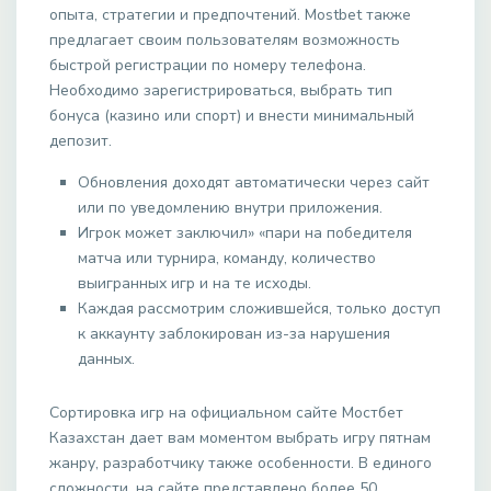
опыта, стратегии и предпочтений. Mostbet также
предлагает своим пользователям возможность
быстрой регистрации по номеру телефона.
Необходимо зарегистрироваться, выбрать тип
бонуса (казино или спорт) и внести минимальный
депозит.
Обновления доходят автоматически через сайт
или по уведомлению внутри приложения.
Игрок может заключил» «пари на победителя
матча или турнира, команду, количество
выигранных игр и на те исходы.
Каждая рассмотрим сложившейся, только доступ
к аккаунту заблокирован из-за нарушения
данных.
Сортировка игр на официальном сайте Мостбет
Казахстан дает вам моментом выбрать игру пятнам
жанру, разработчику также особенности. В единого
сложности, на сайте представлено более 50