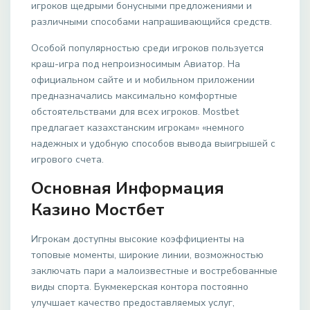
игроков щедрыми бонусными предложениями и
различными способами напрашивающийся средств.
Особой популярностью среди игроков пользуется
краш-игра под непроизносимым Авиатор. На
официальном сайте и и мобильном приложении
предназначались максимально комфортные
обстоятельствами для всех игроков. Mostbet
предлагает казахстанским игрокам» «немного
надежных и удобную способов вывода выигрышей с
игрового счета.
Основная Информация
Казино Мостбет
Игрокам доступны высокие коэффициенты на
топовые моменты, широкие линии, возможностью
заключать пари а малоизвестные и востребованные
виды спорта. Букмекерская контора постоянно
улучшает качество предоставляемых услуг,