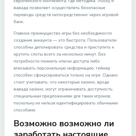
Европейского континента, где методика Trustly и
вавада позволяет осуществлять безопасные
переводы средств непосредственно через игровой
банк.
Главное преимущество игры без необходимости
создания аккаунта — это быстрота. Пользователи
способны депонировать средства и приступить к
крутить слоты всего за несколько минут. Без
потребности помнить ключи доступа либо
вписывать персональную информацию, геймер
способен сфокусироваться только на игре. Однако
стоит учитывать, что некоторые казино, вроде
вавада казино, могут ограничивать доступность
специальным предложениям для таких игроков,
поскольку их нельзя идентифицировать обычными
способами.
Возможно возможно ли
заработать настоящие