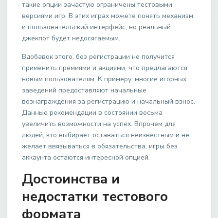
такие опции зачастую ограничены тестовыми
версиями игр. В этих играх можете понять механизм
и пользовательский интерфейс, но реальный
джекпот будет недосягаемым.
Вдобавок этого, без регистрации не получится
применить премиями и акциями, что предлагаются
новым пользователям. К примеру, многие игорных
заведений предоставляют начальные
вознаграждения за регистрацию и начальный взнос.
Данные рекомендации в состоянии весьма
увеличить возможности на успех. Впрочем для
людей, кто выбирает оставаться неизвестным и не
желает ввязываться в обязательства, игры без
аккаунта остаются интересной опцией.
Достоинства и
недостатки тестового
формата