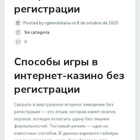
регистрации
Posted by rginmobiliaria on 8 de octubre de 2025
Sin categoría
0
Способы игры в
интернет-казино без
регистрации
Сыграть в виртуальное игорное заведение без
регистрации — это опция, которая манит многих
игроков, хотящих испытать удачу без лишних
формальностей. Тестовый-режим — один из
известных способов. В данном варианте геймеры