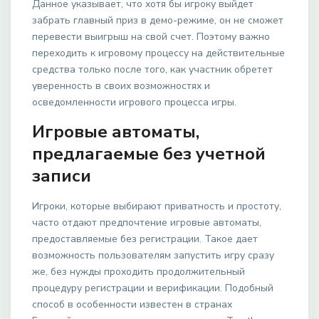
Данное указывает, что хотя бы игроку выйдет
забрать главный приз в демо-режиме, он не сможет
перевести выигрыш на свой счет. Поэтому важно
переходить к игровому процессу на действительные
средства только после того, как участник обретет
уверенность в своих возможностях и
осведомленности игрового процесса игры.
Игровые автоматы,
предлагаемые без учетной
записи
Игроки, которые выбирают приватность и простоту,
часто отдают предпочтение игровые автоматы,
предоставляемые без регистрации. Такое дает
возможность пользователям запустить игру сразу
же, без нужды проходить продолжительный
процедуру регистрации и верификации. Подобный
способ в особенности известен в странах