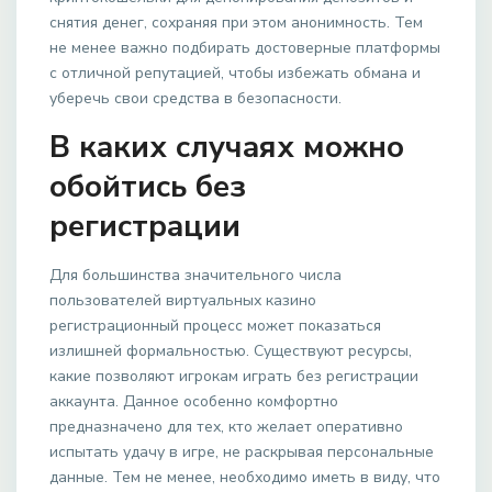
снятия денег, сохраняя при этом анонимность. Тем
не менее важно подбирать достоверные платформы
с отличной репутацией, чтобы избежать обмана и
уберечь свои средства в безопасности.
В каких случаях можно
обойтись без
регистрации
Для большинства значительного числа
пользователей виртуальных казино
регистрационный процесс может показаться
излишней формальностью. Существуют ресурсы,
какие позволяют игрокам играть без регистрации
аккаунта. Данное особенно комфортно
предназначено для тех, кто желает оперативно
испытать удачу в игре, не раскрывая персональные
данные. Тем не менее, необходимо иметь в виду, что