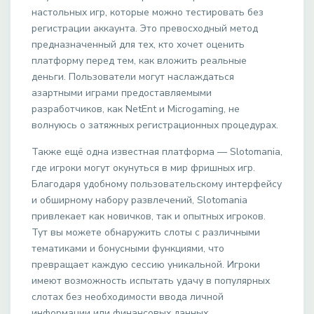
настольных игр, которые можно тестировать без
регистрации аккаунта. Это превосходный метод
предназначенный для тех, кто хочет оценить
платформу перед тем, как вложить реальные
деньги. Пользователи могут наслаждаться
азартными играми предоставляемыми
разработчиков, как NetEnt и Microgaming, не
волнуюсь о затяжных регистрационных процедурах.
Также ещё одна известная платформа — Slotomania,
где игроки могут окунуться в мир фришных игр.
Благодаря удобному пользовательскому интерфейсу
и обширному набору развлечений, Slotomania
привлекает как новичков, так и опытных игроков.
Тут вы можете обнаружить слоты с различными
тематиками и бонусными функциями, что
превращает каждую сессию уникальной. Игроки
имеют возможность испытать удачу в популярных
слотах без необходимости ввода личной
информации или финансовых данных.