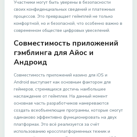
Участники могут быть уверены в безопасности
своих конфиденциальных сведений и платежных
процессов. Это превращает геймплей не только
комфортной, но и безопасной, что особенно важно в
современном обществе цифровых увеселений.
Совместимость приложений
гэмблинга для Айос и
Андроид
Совместимость приложений казино для iOS и
Android выступает как основным фактором для
геймеров, стремящихся достичь наибольшее
наслаждение от геймплея. На данный момент
основная часть разработчиков намереваются
создать всеобъемлющие программы, которые смогут
одинаково эффективно функционировать на двух
платформах. Это всё реализуется за счёт
использованию кроссплатформенных техник и