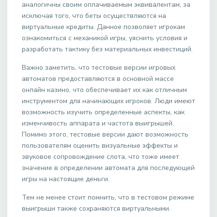
аналогичны своим оплачиваемым эквивалентам, за
исключая того, что беты осуществляются на
виртуальные кредиты. Данное позволяет игрокам
ознакомиться с механикой игры, уяснить условия и
разработать тактику без материальных инвестиций.
Важно заметить, что тестовые версии игровых
автоматов предоставляются в основной массе
онлайн казино, что обеспечивает их как отличным
инструментом для начинающих игроков. Люди имеют
возможность изучить определенные аспекты, как
изменчивость аппарата и частота выигрышей.
Помимо этого, тестовые версии дают возможность
пользователям оценить визуальные эффекты и
звуковое сопровождение слота, что тоже имеет
значение в определении автомата для последующей
игры на настоящие деньги.
Тем не менее стоит помнить, что в тестовом режиме
выигрыши также сохраняются виртуальными.