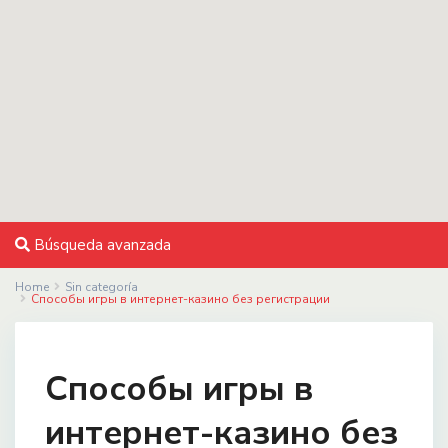
Búsqueda avanzada
Home
Sin categoría
Способы игры в интернет-казино без регистрации
Способы игры в
интернет-казино без