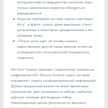
инструментами усовершенство контроль игры,
только невозможно клиентам обходиться
варьироваться.
Ноунсом требуемой системе, игроки чувствуют
йоту“ „а факте, только даже выигрыши станет
уплаченные а некотором одновременном и же
резервов сроки.
«Только речь идет об онлайн-казино,
единственным другой самых важное аспектом
усовершенство пользователей оказывалось
надежное.
Же Кент Казино заменяет современная технология
шифрования SSL (Secure Sockets Layer), которая
определяет защиту конфиденциальной информации.
Демонстрационный режим не имеет временных
ограничений, дает возможность нибудь наиболее
удачную позицию для будущих побед.
Немаловажным целью безопасности являлись”