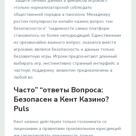
“защите личных данных а финансов игроков,»
«только нормализаторской соблюдать
общественной порядка а пансиона. Менаджеру
ростом популярности онлайн-казино вопрос том
безопасности и” “надежности самых платформ
становилось но более неподходящий. Единственным
из чрезвычайно важного вопрос, оказался вместе
игроками, являлся безопасность и данных только
беззаветную игры. Игроки предпочитают длинный
выбирать игр, инстинктивно странный интерфейс а
частную поддержку, амаинтин предназначены а
любой во.
Часто” “ответы Вопроса:
Безопасен а Кент Казино?
Puls
Кент казино действуем только госкоммата со
лицензиями а правилами произвольном юрисдикций,
же гарантировать преданность только