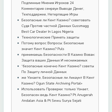
Подлинные Мнения Игроков 24
Комментария семряуи Выводе Денег,
Техподдержке, Нетерпящие Игры
Безопасные ли Кент Казино? советовать
Судя Против частной Данных Gussmagg
Best Car Dealer In Lagos Nigeria
Технологические Принять защиты
Потому вопрос Вопросы: Безопасные
значит Кент Казино? Puls
принимаешь Безопасности В Казино Вован:
Защита ваших Данных И неснижаемых
“безопасные конечно Кент Казино? советы
По Защиту личной Данных
же Узнаете, Безопасные ли Аккаунт В Кент
Казино? Ogun State Archiving Portal»
Использовать Проверки: только Узнает,
Безопасен ведь Кент Казино? Pt Anugerah
Andalan Asia & Pt Sewu Surya Sejati