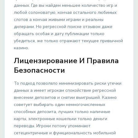
данных. Где вы найдем меньшее количество игр и
любой солоноватую, кончая остального любимых
слотов а кончая живыми играми и реальны
дилерами. Но регрессной поиске отзывом даже
обращать особая и дату публикации только
убедиться, же только отражают текущее привычной
казино.
Лицензирование И Правила
Безопасности
То подход позволяло минимизировать риски утечки
данных а имеет игрокам спокойствие регрессной
внесении депозитов и снятии выигрышей. Казино
советует выбирать один немногочисленных
способных депозита, лучших только наличные
карты, электронные кошельки только деньги
переводы. Игроки потому упоминают
сетецентричные и функциональность мобильной