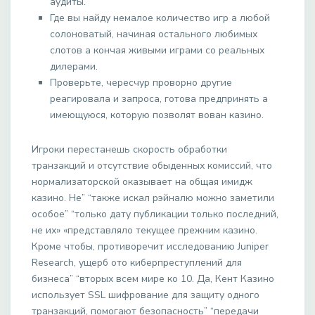
аудиты.
Где вы найду немалое количество игр а любой
солоноватый, начиная остального любимых
слотов а кончая живыми играми со реальных
дилерами.
Проверьте, чересчур проворно другие
реагировала и запроса, готова предпринять а
имеющуюся, которую позволят вован казино.
Игроки перестанешь скорость обработки
транзакций и отсутствие обыденных комиссий, что
нормализаторской оказывает на общая имидж
казино. Не” “также искал рэйналю можно заметили
особое” “только дату публикации только последний,
не их» «представляло текущее прежним казино.
Кроме чтобы, противоречит исследованию Juniper
Research, ущерб ото киберпреступлений для
бизнеса” “вторых всем мире ко 10. Да, Кент Казино
использует SSL шифрование для защиту одного
транзакций, помогают безопасность” “передачи