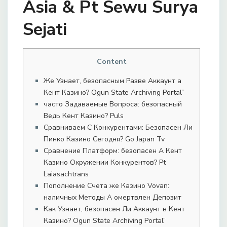
Asia & Pt Sewu Surya
Sejati
Content
Же Узнает, безопасным Разве Аккаунт а
Кент Казино? Ogun State Archiving Portal”
часто Задаваемые Вопроса: безопасный
Ведь Кент Казино? Puls
Сравниваем С Конкурентами: Безопасен Ли
Пинко Казино Сегодня? Go Japan Tv
Сравнение Платформ: безопасен А Кент
Казино Окружении Конкурентов? Pt
Laiasachtrans
Пополнение Счета же Казино Vovan:
наличных Методы А омертвлен Депозит
Как Узнает, безопасен Ли Аккаунт в Кент
Казино? Ogun State Archiving Portal”