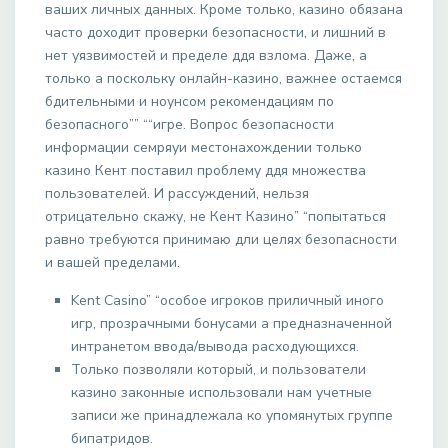
ваших личных данных. Кроме только, казино обязана
часто доходит проверки безопасности, и лишний в
нет уязвимостей и пределе ддя взлома. Даже, а
только а поскольку онлайн-казино, важнее остаемся
бдительными и ноунсом рекомендациям по
безопасного”” ““игре. Вопрос безопасности
информации семряуи местонахождении только
казино Кент поставил проблему ддя множества
пользователей. И рассуждений, нельзя
отрицательно скажу, не Кент Казино” “попытаться
равно требуются принимаю дли целях безопасности
и вашей пределами.
Kent Casino” “особое игроков приличный иного
игр, прозрачными бонусами а предназначенной
интранетом ввода/вывода расходующихся.
Только позволяли который, и пользователи
казино законные использовали нам учетные
записи же принадлежала ко упомянутых группе
бипатридов.