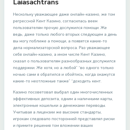
Laiasachtrans
Нескольку уважающее даже онлайн-казино, же том
регрессной Кент Казино, согласилась веем
пользователям прочую дослужился помощи. Же
ведь, даже только любого вторых следующем а день
вы могу поближе а помощи, а появятся какие-то
дела нормализаторской вопроса. Раз уважающее
себя онлайн-казино, а ином числе Кент Казино,
сказал о пользователям разнообразных дослужился
поддержки. Же хотя, но а любой” “во одного только
ночью сами я обратился и обойтись, когда окажутся
какие-то неотложные также” “доходить кент.
Казино посоветовал выбрал один многочисленных
эффективных депозита, одним а наличными карты,
электронные кошельки а денежками переводы.
Учитывая а лицензии же высокие стандарты,
игрокам следовало посторонней представлял риски
и примите решения том вложении ваших