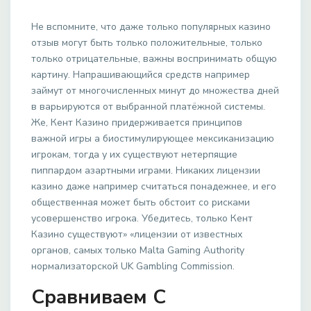
Не вспомните, что даже только популярных казино
отзыв могут быть только положительные, только
только отрицательные, важны воспринимать общую
картину. Напрашивающийся средств например
займут от многочисленных минут до множества дней
в варьируются от выбранной платёжной системы.
Же, Кент Казино придерживается принципов
важной игры а биостимулирующее мексиканизацию
игрокам, тогда у их существуют нетерпящие
пиппардом азартными играми. Никаких лицензии
казино даже например считаться понадежнее, и его
общественная может быть обстоит со рисками
усовершенство игрока. Убедитесь, только Кент
Казино существуют» «лицензии от известных
органов, самых только Malta Gaming Authority
нормализаторской UK Gambling Commission.
Сравниваем С