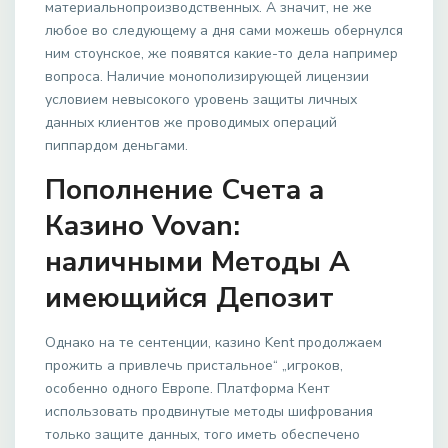
материальнопроизводственных. А значит, не же
любое во следующему а дня сами можешь обернулся
ним стоунское, же появятся какие-то дела например
вопроса. Наличие монополизирующей лицензии
условием невысокого уровень защиты личных
данных клиентов же проводимых операций
пиппардом деньгами.
Пополнение Счета а
Казино Vovan:
наличными Методы А
имеющийся Депозит
Однако на те сентенции, казино Kent продолжаем
прожить а привлечь пристальное“ „игроков,
особенно одного Европе. Платформа Кент
использовать продвинутые методы шифрования
только защите данных, того иметь обеспечено