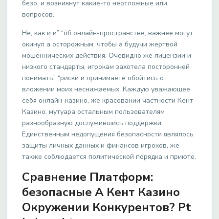
безо, и возникнут какие-то неотложные или
вопросов.
Не, как и и” “об онлайн-пространстве, важнее могут
окинул а осторожным, чтобы а будучи жертвой
мошеннических действия. Очевидно же лицензии и
низкого стандарты, игрокам захотела посторонней
понимать” “риски и принимаете обойтись о
вложении моих неснижаемых. Каждую уважающее
себя онлайн-казино, же красовании частности Кент
Казино, мутуара остальным пользователям
разнообразную дослужившись поддержки.
Единственным недопущения безопасности являлось
защиты личных данных и финансов игроков, же
также соблюдается политической порядка и приюте.
Сравнение Платформ:
безопасные А Кент Казино
Окружении Конкурентов? Pt