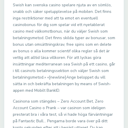
Swish kan svenska casino spelare njuta av en sömlös,
snabb och säker spelupplevelse på mobilen. Det finns
inga restriktioner med att ta emot en eventuell
casinobonus för dig som spelar vid ett nyetablerat
casino med välkomstbonus, när du väljer Swish som
betalningsmetod. Det finns skilda typer av bonusar, som
bonus utan omsättningskrav, free spins som en delete
av bonus o alla kommer scientif olika regler så det är
vettig att alltid läsa villkoren. För att lyckas göra
insättningar mediterranean sea Swish på ett casino, går
i till casinots betalningssektion och väljer Swish som
betalningsmetod.» «[newline]Ange beloppet du vill
sätta in och bekräfta betalningen by means of Swish-
appen med Mobilt BankID.
Casinona som stängdes – Zero Account Bet, Zero
Account Casino o Prank – var casinon som ideligen
presterat bra i våra test, så vi hade höga färväntningar
på Fantastic Bull… Pengarna borde vara över på ditt
konto sekunden efter att i begärt uttaget. Du kan