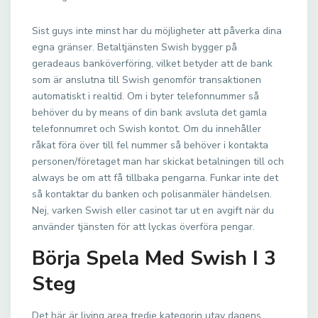
Sist guys inte minst har du möjligheter att påverka dina
egna gränser. Betaltjänsten Swish bygger på
geradeaus banköverföring, vilket betyder att de bank
som är anslutna till Swish genomför transaktionen
automatiskt i realtid. Om i byter telefonnummer så
behöver du by means of din bank avsluta det gamla
telefonnumret och Swish kontot. Om du innehåller
råkat föra över till fel nummer så behöver i kontakta
personen/företaget man har skickat betalningen till och
always be om att få tillbaka pengarna. Funkar inte det
så kontaktar du banken och polisanmäler händelsen.
Nej, varken Swish eller casinot tar ut en avgift när du
använder tjänsten för att lyckas överföra pengar.
Börja Spela Med Swish I 3
Steg
Det här är living area tredje kategorin utav dagens