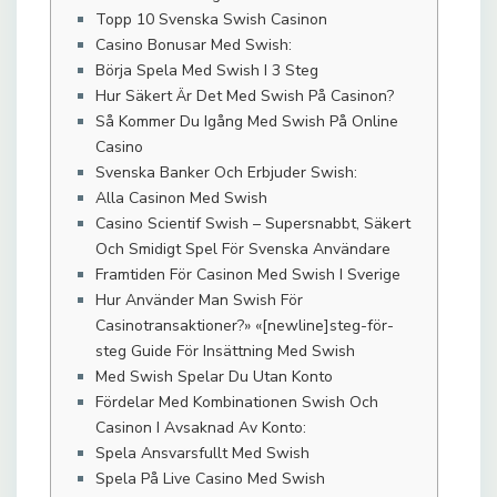
Topp 10 Svenska Swish Casinon
Casino Bonusar Med Swish:
Börja Spela Med Swish I 3 Steg
Hur Säkert Är Det Med Swish På Casinon?
Så Kommer Du Igång Med Swish På Online
Casino
Svenska Banker Och Erbjuder Swish:
Alla Casinon Med Swish
Casino Scientif Swish – Supersnabbt, Säkert
Och Smidigt Spel För Svenska Användare
Framtiden För Casinon Med Swish I Sverige
Hur Använder Man Swish För
Casinotransaktioner?» «[newline]steg-för-
steg Guide För Insättning Med Swish
Med Swish Spelar Du Utan Konto
Fördelar Med Kombinationen Swish Och
Casinon I Avsaknad Av Konto:
Spela Ansvarsfullt Med Swish
Spela På Live Casino Med Swish