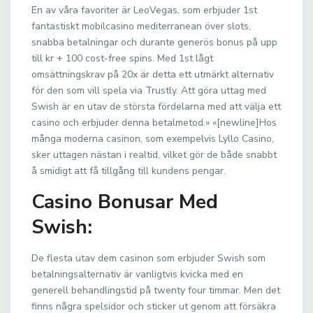
En av våra favoriter är LeoVegas, som erbjuder 1st
fantastiskt mobilcasino mediterranean över slots,
snabba betalningar och durante generös bonus på upp
till kr + 100 cost-free spins. Med 1st lågt
omsättningskrav på 20x är detta ett utmärkt alternativ
för den som vill spela via Trustly. Att göra uttag med
Swish är en utav de största fördelarna med att välja ett
casino och erbjuder denna betalmetod.» «[newline]Hos
många moderna casinon, som exempelvis Lyllo Casino,
sker uttagen nästan i realtid, vilket gör de både snabbt
å smidigt att få tillgång till kundens pengar.
Casino Bonusar Med
Swish:
De flesta utav dem casinon som erbjuder Swish som
betalningsalternativ är vanligtvis kvicka med en
generell behandlingstid på twenty four timmar. Men det
finns några spelsidor och sticker ut genom att försäkra