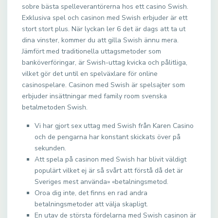
sobre bästa spelleverantörerna hos ett casino Swish.
Exklusiva spel och casinon med Swish erbjuder är ett
stort stort plus. När lyckan ler 6 det är dags att ta ut
dina vinster, kommer du att gilla Swish ännu mera.
Jämfört med traditionella uttagsmetoder som
banköverföringar, är Swish-uttag kvicka och pålitliga,
vilket gör det until en spelväxlare för online
casinospelare. Casinon med Swish är spelsajter som
erbjuder insättningar med family room svenska
betalmetoden Swish.
Vi har gjort sex uttag med Swish från Karen Casino
och de pengarna har konstant skickats över på
sekunden.
Att spela på casinon med Swish har blivit väldigt
populärt vilket ej är så svårt att förstå då det är
Sveriges mest använda» «betalningsmetod.
Oroa dig inte, det finns en rad andra
betalningsmetoder att välja skapligt.
En utav de största fördelarna med Swish casinon är