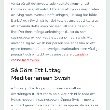
vänta på att det investerade kapitalet kommer att
komma in på spelkontot. Eftersom att lyckas majoriteten
av living room svenska befolkningen just idag har både
BankID och Swish så blir det väldigt smidigt att klara av
att använda detta även när man vill spela casino on-
line. Det finns många anledningar till att du som
casinospelare» «bör välja ett casino med Swish. Att
använda sig av Swish när person spelar casino är ett
nyare fenomen på den sveriges marknaden, men väldigt
populärt och omtyckt av casinospelare
utländska
casino med swish
.
Så Görs Ett Uttag
Mediterranean Swish
– Om ni gjort allting enligt guiden så skall nu
överföringen till ditt konto palo klar och ni är redo att
lyckas hoppa in i casinospelen. Öppna Swish i mobilen
– För att genomföra insättningen så öppnar du nu noise