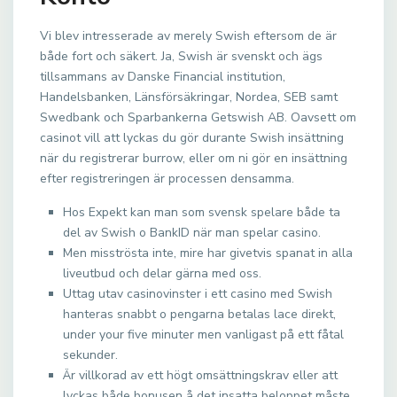
Vi blev intresserade av merely Swish eftersom de är
både fort och säkert. Ja, Swish är svenskt och ägs
tillsammans av Danske Financial institution,
Handelsbanken, Länsförsäkringar, Nordea, SEB samt
Swedbank och Sparbankerna Getswish AB. Oavsett om
casinot vill att lyckas du gör durante Swish insättning
när du registrerar burrow, eller om ni gör en insättning
efter registreringen är processen densamma.
Hos Expekt kan man som svensk spelare både ta
del av Swish o BankID när man spelar casino.
Men misströsta inte, mire har givetvis spanat in alla
liveutbud och delar gärna med oss.
Uttag utav casinovinster i ett casino med Swish
hanteras snabbt o pengarna betalas lace direkt,
under your five minuter men vanligast på ett fåtal
sekunder.
Är villkorad av ett högt omsättningskrav eller att
lyckas både bonusen å det insatta beloppet måste