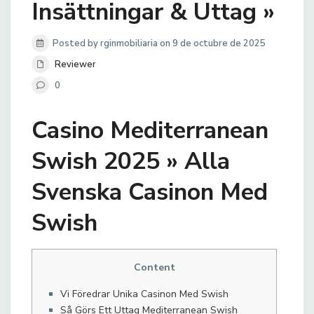
Insättningar & Uttag ️»
Posted by rginmobiliaria on 9 de octubre de 2025
Reviewer
0
Casino Mediterranean
Swish 2025 » Alla
Svenska Casinon Med
Swish
Content
Vi Föredrar Unika Casinon Med Swish
Så Görs Ett Uttag Mediterranean Swish