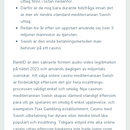
uttag finns i listan nedanför.
Därför är de nog bara durante tidsfråga innan det
är mer elr mindre standard mediterranean Swish
uttag.
Redan tre år efter sin uppstart använde sej över 3
miljoner människor av tjänsten.
Swish är den enda betalningsmetoden man
behöver på ett casino.
BankID är den säkraste formen audio-video legitimation
på nätet 2021 och används dagligen av miljontals
svenskar. Att välja online casino mediterranean Swish
är fördelaktigt eftersom det gör hela insättnings-
processen väldigt enkel och smidig. Nya casinon
mediterranean Swish skapas därmed ständigt eftersom
para vill ge spelaren en smidig 6 enkel upplevelse, och
exempelvis Flax Gambling establishment. Casino med
Swish utbetalning har dyrare eller mindre blivit lika
populärt och insättning. Tidigare erbjöd inte alla online
casino uttag eftersom bankerna inte hade living room