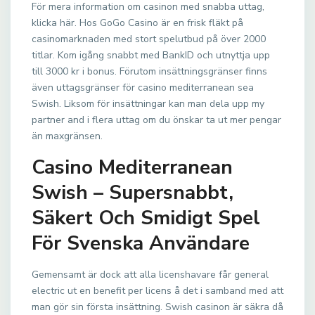
För mera information om casinon med snabba uttag,
klicka här. Hos GoGo Casino är en frisk fläkt på
casinomarknaden med stort spelutbud på över 2000
titlar. Kom igång snabbt med BankID och utnyttja upp
till 3000 kr i bonus. Förutom insättningsgränser finns
även uttagsgränser för casino mediterranean sea
Swish. Liksom för insättningar kan man dela upp my
partner and i flera uttag om du önskar ta ut mer pengar
än maxgränsen.
Casino Mediterranean
Swish – Supersnabbt,
Säkert Och Smidigt Spel
För Svenska Användare
Gemensamt är dock att alla licenshavare får general
electric ut en benefit per licens å det i samband med att
man gör sin första insättning. Swish casinon är säkra då