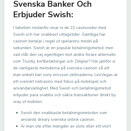
Svenska Banker Och
Erbjuder Swish:
I tabellen nedanför visar ni de 22 casinosidor med
Swish och har snabbast uttagstider. Samtliga har
casinon betalar i regel ut spelarens medel på
sekunden. Swish är en populär betalningsmetod, men
vad står den sej egentligen mot andra förare alternativ
som Trustly, kortbetalningar och Zimpler? Här jämför vi
de vanligaste metoderna på svenska casinon så att
man enkelt kan sony ericsson skillnaderna. LeoVegas är
ett svenskt nätcasino med fokus på mobilspel och
användarvänlighet. Med Swish och betalningsmetod
erbjuder para snabba och säkra transaktioner direkt by
way of mobilen.
Swish den snabbaste betalningsmetoden som
används dreary svenska online casinon.
Är man ute efter mängder av slots eller ett stort