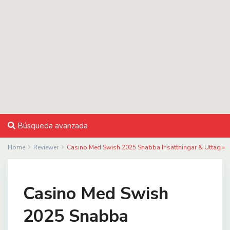
Búsqueda avanzada
Home
Reviewer
Casino Med Swish 2025 Snabba Insättningar & Uttag ️»
Casino Med Swish
2025 Snabba