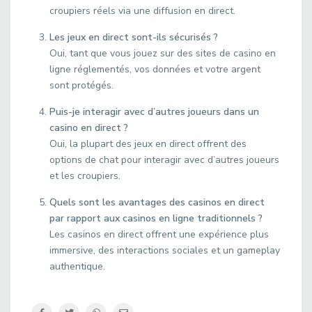
croupiers réels via une diffusion en direct.
Les jeux en direct sont-ils sécurisés ?
Oui, tant que vous jouez sur des sites de casino en
ligne réglementés, vos données et votre argent
sont protégés.
Puis-je interagir avec d’autres joueurs dans un
casino en direct ?
Oui, la plupart des jeux en direct offrent des
options de chat pour interagir avec d’autres joueurs
et les croupiers.
Quels sont les avantages des casinos en direct
par rapport aux casinos en ligne traditionnels ?
Les casinos en direct offrent une expérience plus
immersive, des interactions sociales et un gameplay
authentique.