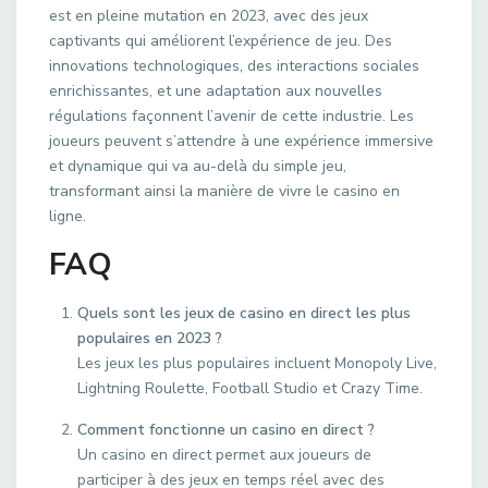
est en pleine mutation en 2023, avec des jeux
captivants qui améliorent l’expérience de jeu. Des
innovations technologiques, des interactions sociales
enrichissantes, et une adaptation aux nouvelles
régulations façonnent l’avenir de cette industrie. Les
joueurs peuvent s’attendre à une expérience immersive
et dynamique qui va au-delà du simple jeu,
transformant ainsi la manière de vivre le casino en
ligne.
FAQ
Quels sont les jeux de casino en direct les plus
populaires en 2023 ?
Les jeux les plus populaires incluent Monopoly Live,
Lightning Roulette, Football Studio et Crazy Time.
Comment fonctionne un casino en direct ?
Un casino en direct permet aux joueurs de
participer à des jeux en temps réel avec des