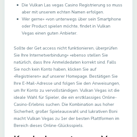
Die Vulkan Las vegas Casino Registrierung so muss
aber mit unserem echten Namen erfolgen.
Wer gerne» «von unterwegs über sein Smartphone
oder Product spielen möchte, findet in Vulkan
Vegas einen guten Anbieter.
Sollte der Get access nicht funktionieren, überprüfen
Sie Ihre Internetverbindung» «ebenso stellen Sie
natürlich, dass Ihre Anmeldedaten korrekt sind. Falls
Sie noch kein Konto haben, klicken Sie auf
«Registrieren» auf unserer Homepage. Bestätigen Sie
Ihre E-Mail-Adresse und folgen Sie den Anweisungen,
um Ihr Konto zu vervollständigen. Vulkan Vegas ist die
ideale Wahl für Spieler, die ein erstklassiges Online-
Casino-Erlebnis suchen. Die Kombination aus hoher
Sicherheit, großer Spieleauswahl und lukrativen Boni
macht Vulkan Vegas zu 1er der besten Plattformen im
Bereich dieses Online-Glücksspiels.