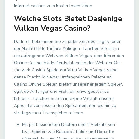
Internet casinos zum kostenlosen Üben.
Welche Slots Bietet Dasjenige
Vulkan Vegas Casino?
Dadurch bekommen Sie zu jeder Zeit des Tages (oder
der Nacht) Hilfe für Ihre Anliegen. Tauchen Sie ein in
die aufregende Welt von Vulkan Vegas, dem führenden
Online Casino inside Deutschland. In der Welt der On
the web Casino Spiele entfaltet Vulkan Vegas seine
ganze Pracht. Mit einer umfangreichen Palette an
Casino Online Spielen bieten unsereiner jedem Spieler,
egal ob Anfänger und Profi, ein unvergessliches
Erlebnis. Tauchen Sie ein in expire Vielfalt unserer
Apps, die von fesselnden Spielautomaten bis hin zu
strategischen Tischspielen reichen.
Mit professionellen Dealern und 1 Vielzahl von
Live-Spielen wie Baccarat, Poker und Roulette
offeriert das Live Online casino ein immersives