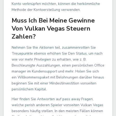
Konto verknüpfen möchten, können die herkömmliche
Methode der Kontoerstellung verwenden.
Muss Ich Bei Meine Gewinne
Von Vulkan Vegas Steuern
Zahlen?
Nehmen Sie the Aktionen teil, zusammenrotten Sie
Treuepunkte ebenso erhöhen Sie Den Status, um nach
wie vor mehr Privilegien zu erhalten, wie z. B.
Beschleunigte Auszahlungen, einen persönlichen Office
manager im Kundensupport und mehr. Holen Sie sich
ein Willkommenspaket mit Belohnungen darüber hinaus
beginnen Sie mit einer Mindestinvestition vonseiten
persönlichem Kapital.
Hier finden Sie Antworten auf pass away Fragen,
welche perish anderen Spieler vonseiten Vulkan Vegas
besonders häufig stellen. In den meisten Fällen können