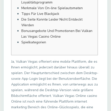
Loyalitätsprogramm
Merkmale Von On-line Spielautomaten
Tipps Für Live Blackjack
Die Seite Konnte Leider Nicht Entdeckt
Werden
Bonusangebote Und Promotionen Bei Vulkan
Las Vegas Casino Online
Spielkategorien
Ja, Vulkan Vegas offeriert eine mobile Plattform, die es
Ihnen ermöglicht, jederzeit darüber hinaus überall zu
spielen. Der Hauptunterschied zwischen dem Desktop-
sowie App-Login liegt bei der Benutzeroberfläche. Die
Application ermöglicht es Ihnen, von unterwegs aus zu
spielen, während die Desktop-Version viele größere
Bildschirmfläche offeriert. Vulkan Vegas Online casino
Online ist noch eine führende Plattform internet
marketing Bereich des Online-Glücksspiels, die eine