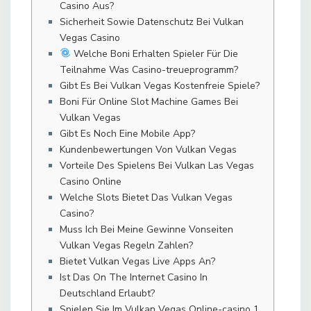
Casino Aus?
Sicherheit Sowie Datenschutz Bei Vulkan
Vegas Casino
Welche Boni Erhalten Spieler Für Die
Teilnahme Was Casino-treueprogramm?
Gibt Es Bei Vulkan Vegas Kostenfreie Spiele?
Boni Für Online Slot Machine Games Bei
Vulkan Vegas
Gibt Es Noch Eine Mobile App?
Kundenbewertungen Von Vulkan Vegas
Vorteile Des Spielens Bei Vulkan Las Vegas
Casino Online
Welche Slots Bietet Das Vulkan Vegas
Casino?
Muss Ich Bei Meine Gewinne Vonseiten
Vulkan Vegas Regeln Zahlen?
Bietet Vulkan Vegas Live Apps An?
Ist Das On The Internet Casino In
Deutschland Erlaubt?
Spielen Sie Im Vulkan Vegas Online-casino 1