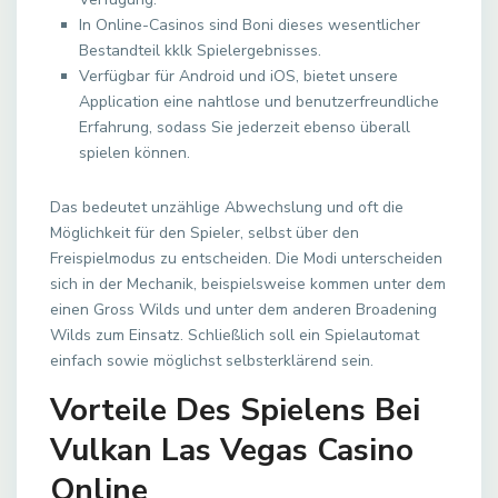
In Online-Casinos sind Boni dieses wesentlicher
Bestandteil kklk Spielergebnisses.
Verfügbar für Android und iOS, bietet unsere
Application eine nahtlose und benutzerfreundliche
Erfahrung, sodass Sie jederzeit ebenso überall
spielen können.
Das bedeutet unzählige Abwechslung und oft die
Möglichkeit für den Spieler, selbst über den
Freispielmodus zu entscheiden. Die Modi unterscheiden
sich in der Mechanik, beispielsweise kommen unter dem
einen Gross Wilds und unter dem anderen Broadening
Wilds zum Einsatz. Schließlich soll ein Spielautomat
einfach sowie möglichst selbsterklärend sein.
Vorteile Des Spielens Bei
Vulkan Las Vegas Casino
Online