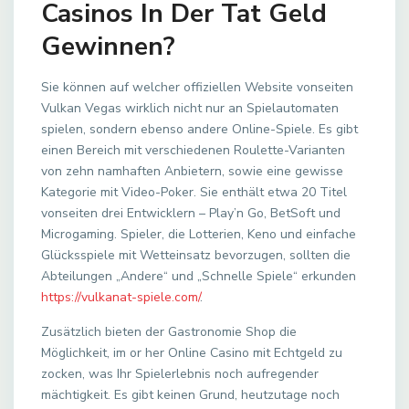
Casinos In Der Tat Geld
Gewinnen?
Sie können auf welcher offiziellen Website vonseiten
Vulkan Vegas wirklich nicht nur an Spielautomaten
spielen, sondern ebenso andere Online-Spiele. Es gibt
einen Bereich mit verschiedenen Roulette-Varianten
von zehn namhaften Anbietern, sowie eine gewisse
Kategorie mit Video-Poker. Sie enthält etwa 20 Titel
vonseiten drei Entwicklern – Play’n Go, BetSoft und
Microgaming. Spieler, die Lotterien, Keno und einfache
Glücksspiele mit Wetteinsatz bevorzugen, sollten die
Abteilungen „Andere“ und „Schnelle Spiele“ erkunden
https://vulkanat-spiele.com/
.
Zusätzlich bieten der Gastronomie Shop die
Möglichkeit, im or her Online Casino mit Echtgeld zu
zocken, was Ihr Spielerlebnis noch aufregender
mächtigkeit. Es gibt keinen Grund, heutzutage noch