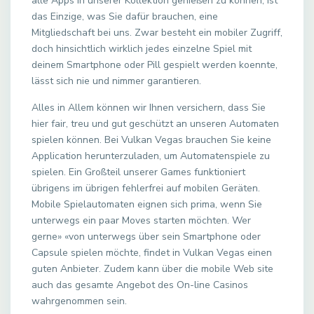
alle Apps in unserer Kollektion genießen zu können, ist
das Einzige, was Sie dafür brauchen, eine
Mitgliedschaft bei uns. Zwar besteht ein mobiler Zugriff,
doch hinsichtlich wirklich jedes einzelne Spiel mit
deinem Smartphone oder Pill gespielt werden koennte,
lässt sich nie und nimmer garantieren.
Alles in Allem können wir Ihnen versichern, dass Sie
hier fair, treu und gut geschützt an unseren Automaten
spielen können. Bei Vulkan Vegas brauchen Sie keine
Application herunterzuladen, um Automatenspiele zu
spielen. Ein Großteil unserer Games funktioniert
übrigens im übrigen fehlerfrei auf mobilen Geräten.
Mobile Spielautomaten eignen sich prima, wenn Sie
unterwegs ein paar Moves starten möchten. Wer
gerne» «von unterwegs über sein Smartphone oder
Capsule spielen möchte, findet in Vulkan Vegas einen
guten Anbieter. Zudem kann über die mobile Web site
auch das gesamte Angebot des On-line Casinos
wahrgenommen sein.