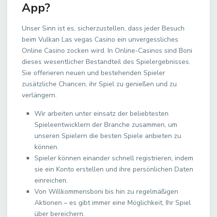
App?
Unser Sinn ist es, sicherzustellen, dass jeder Besuch
beim Vulkan Las vegas Casino ein unvergessliches
Online Casino zocken wird. In Online-Casinos sind Boni
dieses wesentlicher Bestandteil des Spielergebnisses.
Sie offerieren neuen und bestehenden Spieler
zusätzliche Chancen, ihr Spiel zu genießen und zu
verlängern.
Wir arbeiten unter einsatz der beliebtesten
Spieleentwicklern der Branche zusammen, um
unseren Spielern die besten Spiele anbieten zu
können.
Spieler können einander schnell registrieren, indem
sie ein Konto erstellen und ihre persönlichen Daten
einreichen.
Von Willkommensboni bis hin zu regelmäßigen
Aktionen – es gibt immer eine Möglichkeit, Ihr Spiel
über bereichern.