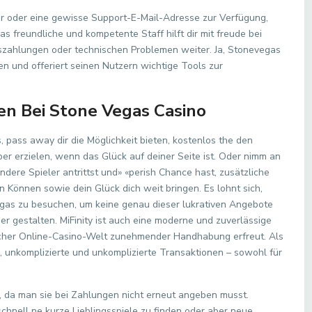
lar oder eine gewisse Support-E-Mail-Adresse zur Verfügung,
s freundliche und kompetente Staff hilft dir mit freude bei
uszahlungen oder technischen Problemen weiter. Ja, Stonevegas
n und offeriert seinen Nutzern wichtige Tools zur
n Bei Stone Vegas Casino
, pass away dir die Möglichkeit bieten, kostenlos the den
r erzielen, wenn das Glück auf deiner Seite ist. Oder nimm an
ndere Spieler antrittst und» «perish Chance hast, zusätzliche
 Können sowie dein Glück dich weit bringen. Es lohnt sich,
egas zu besuchen, um keine genau dieser lukrativen Angebote
er gestalten. MiFinity ist auch eine moderne und zuverlässige
lcher Online-Casino-Welt zunehmender Handhabung erfreut. Als
le, unkomplizierte und unkomplizierte Transaktionen – sowohl für
 da man sie bei Zahlungen nicht erneut angeben musst.
, schnell ne kurze Lieblingsspiele zu finden oder aber neue