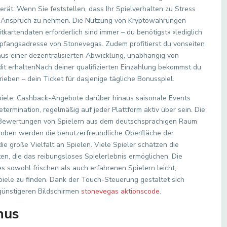
ät. Wenn Sie feststellen, dass Ihr Spielverhalten zu Stress
 in Anspruch zu nehmen. Die Nutzung von Kryptowährungen
tkartendaten erforderlich sind immer – du benötigst» «lediglich
pfangsadresse von Stonevegas. Zudem profitierst du vonseiten
s einer dezentralisierten Abwicklung, unabhängig von
edit erhaltenNach deiner qualifizierten Einzahlung bekommst du
eben – dein Ticket für dasjenige tägliche Bonusspiel.
iele, Cashback-Angebote darüber hinaus saisonale Events
rmination, regelmäßig auf jeder Plattform aktiv über sein. Die
Bewertungen von Spielern aus dem deutschsprachigen Raum
hoben werden die benutzerfreundliche Oberfläche der
e große Vielfalt an Spielen. Viele Spieler schätzen die
en, die das reibungsloses Spielerlebnis ermöglichen. Die
es sowohl frischen als auch erfahrenen Spielern leicht,
piele zu finden. Dank der Touch-Steuerung gestaltet sich
günstigeren Bildschirmen
stonevegas aktionscode
.
nus