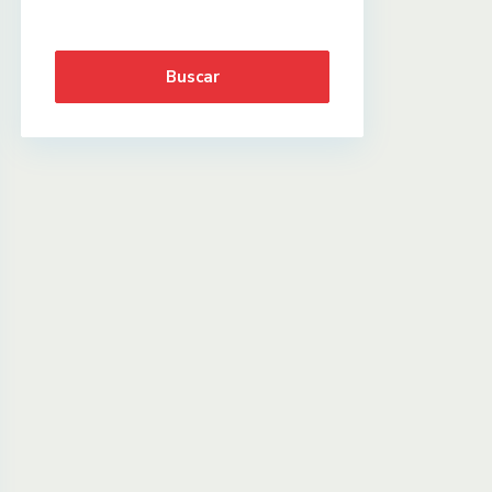
Buscar