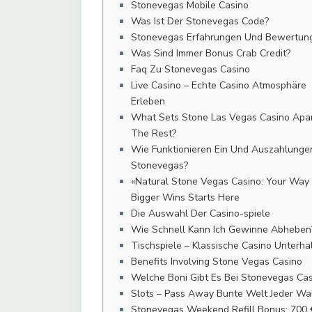
Stonevegas Mobile Casino
Was Ist Der Stonevegas Code?
Stonevegas Erfahrungen Und Bewertun
Was Sind Immer Bonus Crab Credit?
Faq Zu Stonevegas Casino
Live Casino – Echte Casino Atmosphäre
Erleben
What Sets Stone Las Vegas Casino Apar
The Rest?
Wie Funktionieren Ein Und Auszahlunge
Stonevegas?
«Natural Stone Vegas Casino: Your Way
Bigger Wins Starts Here
Die Auswahl Der Casino-spiele
Wie Schnell Kann Ich Gewinne Abheben
Tischspiele – Klassische Casino Unterha
Benefits Involving Stone Vegas Casino
Welche Boni Gibt Es Bei Stonevegas Cas
Slots – Pass Away Bunte Welt Jeder Wa
Stonevegas Weekend Refill Bonus: 700 