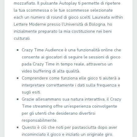
mozzafiato. Il pulsante Autoplay ti permette di ripetere
la tua scommessa o le tue scommesse selezionate
each un numero di round di gioco scelti. Laureata within
Lettere Moderne presso l’Università di Bologna, ho
inizialmente preparato la mia costituzione nei beni
culturali.
Crazy Time Audience è una funzionalità online che
consente ai giocatori di seguire le sessioni di gioco
pada Crazy Time in tempo reale, attraverso un
video buffering di alta qualità.
Comprendere come funziona elle gioco ti aiuterà a
interpretare correttamente i dati sulla frequenza e
sugli esiti.
Grazie allesammans sua natura interattiva, il Crazy
Time streaming offre un’esperienza coinvolgente
per gli utenti che desiderano divertirsi
responsabilmente.
Questo è ciò che noti per pastasciutta dopo aver
incominciato il gioco e iniziato un originale giro.