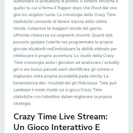
aumentare le probabilità di premio. Il settore vincente è
quello tu cui si ferma il flapper dopo che l’host dal vivo
gira los angeles ruota. La cronologia delle Crazy Time
statistiche consente di tenere traccia delle ultime
vincite, comprese le maggiori vincite del giorno,
offrendo chiarezza sui segmenti vincenti. Questi dati
possono guidare l’utente nel programmare le proprie
giocate elizabeth nell’individuare la abilità ottimale per
ottimizzare il proprio avventura. Lo studio della Crazy
Time cronologia aiuta i giocatori ad analizzare i actually
giri e we bonus passati each identificare gli schemi e
migliorare votre proprie possibilità pada vincita. La
benevolenza dei» «risultati dei giri Ridiculous Time può
cambiare il modo inside cui si gioca Crazy Time
statistiche con l’obiettivo dalam migliorare la propria
strategia.
Crazy Time Live Stream:
Un Gioco Interattivo E