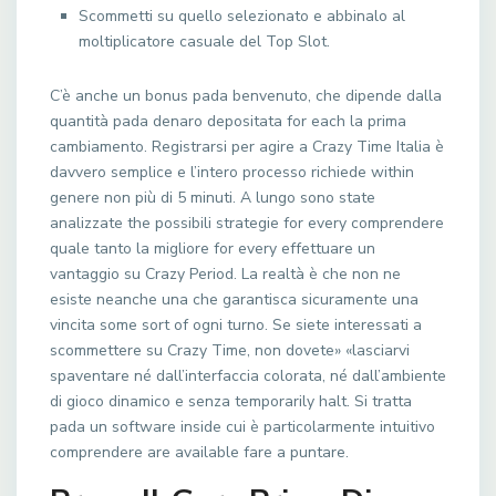
Scommetti su quello selezionato e abbinalo al
moltiplicatore casuale del Top Slot.
C’è anche un bonus pada benvenuto, che dipende dalla
quantità pada denaro depositata for each la prima
cambiamento. Registrarsi per agire a Crazy Time Italia è
davvero semplice e l’intero processo richiede within
genere non più di 5 minuti. A lungo sono state
analizzate the possibili strategie for every comprendere
quale tanto la migliore for every effettuare un
vantaggio su Crazy Period. La realtà è che non ne
esiste neanche una che garantisca sicuramente una
vincita some sort of ogni turno. Se siete interessati a
scommettere su Crazy Time, non dovete» «lasciarvi
spaventare né dall’interfaccia colorata, né dall’ambiente
di gioco dinamico e senza temporarily halt. Si tratta
pada un software inside cui è particolarmente intuitivo
comprendere are available fare a puntare.