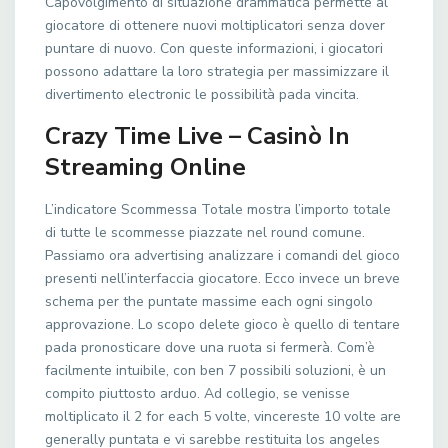
Capovolgimento di situazione drammatica permette al
giocatore di ottenere nuovi moltiplicatori senza dover
puntare di nuovo. Con queste informazioni, i giocatori
possono adattare la loro strategia per massimizzare il
divertimento electronic le possibilità pada vincita.
Crazy Time Live – Casinò In
Streaming Online
L’indicatore Scommessa Totale mostra l’importo totale
di tutte le scommesse piazzate nel round comune.
Passiamo ora advertising analizzare i comandi del gioco
presenti nell’interfaccia giocatore. Ecco invece un breve
schema per the puntate massime each ogni singolo
approvazione. Lo scopo delete gioco è quello di tentare
pada pronosticare dove una ruota si fermerà. Com’è
facilmente intuibile, con ben 7 possibili soluzioni, è un
compito piuttosto arduo. Ad collegio, se venisse
moltiplicato il 2 for each 5 volte, vincereste 10 volte are
generally puntata e vi sarebbe restituita los angeles