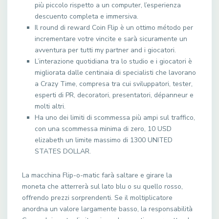
più piccolo rispetto a un computer, l’esperienza
descuento completa e immersiva.
Il round di reward Coin Flip è un ottimo método per
incrementare votre vincite e sarà sicuramente un
avventura per tutti my partner and i giocatori.
L’interazione quotidiana tra lo studio e i giocatori è
migliorata dalle centinaia di specialisti che lavorano
a Crazy Time, compresa tra cui sviluppatori, tester,
esperti di PR, decoratori, presentatori, dépanneur e
molti altri.
Ha uno dei limiti di scommessa più ampi sul traffico,
con una scommessa minima di zero, 10 USD
elizabeth un limite massimo di 1300 UNITED
STATES DOLLAR.
La macchina Flip-o-matic farà saltare e girare la
moneta che atterrerà sul lato blu o su quello rosso,
offrendo prezzi sorprendenti. Se il moltiplicatore
anordna un valore largamente basso, la responsabilità