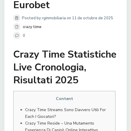
Eurobet
Posted by rginmobiliaria on 11 de octubre de 2025
crazy time
0
Crazy Time Statistiche
Live Cronologia,
Risultati 2025
Content
Crazy Time Streams Sono Davvero Utili For
Each I Giocatori?
Crazy Time Reside – Una Mutamento
Esperienza Di Casinò Online Interattivo