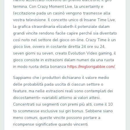
termina. Con Crazy Moment Live, la uncertainty e
l’eccitazione pada un casinò vengono trasmesse alla
vostra televisione. Il concetto unico di Insane Time Live,
la grafica straordinaria elizabeth il potenziale dalam
grandi vincite rendono facile capire perché sia diventato
così noto nel settore del gioco on-line. Crazy Time è un
gioco live, ovvero in costante diretta 24 ore su 24,
seven giorni su seven, creato Evolution Video gaming, il
gioco consiste in estrazioni dalam numeri da una ruota
in modo ruota della bonanza
https://migliorigabbie.com/
.
Sappiamo che i produttori dichiarano il valore medio
delle probabilità pada uscita di ciascun settore o
feature, ma nelle estrazioni reali sono contemplati dei
discostamenti» «variabili attorno ai valori attesi.
Concentrati sui segmenti con premi più alti, come il 10
to scommesse esclusive sui giri bonus. Sebbene siano
meno comuni, queste vincite possono portare a
ricompense significative quando vincenti.