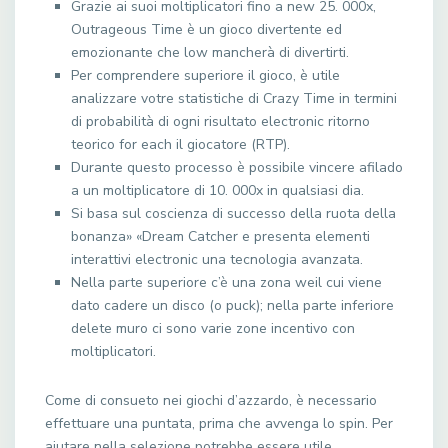
Grazie ai suoi moltiplicatori fino a new 25. 000x,
Outrageous Time è un gioco divertente ed
emozionante che low mancherà di divertirti.
Per comprendere superiore il gioco, è utile
analizzare votre statistiche di Crazy Time in termini
di probabilità di ogni risultato electronic ritorno
teorico for each il giocatore (RTP).
Durante questo processo è possibile vincere afilado
a un moltiplicatore di 10. 000x in qualsiasi dia.
Si basa sul coscienza di successo della ruota della
bonanza» «Dream Catcher e presenta elementi
interattivi electronic una tecnologia avanzata.
Nella parte superiore c’è una zona weil cui viene
dato cadere un disco (o puck); nella parte inferiore
delete muro ci sono varie zone incentivo con
moltiplicatori.
Come di consueto nei giochi d’azzardo, è necessario
effettuare una puntata, prima che avvenga lo spin. Per
aiutare nella selezione potrebbe essere utile