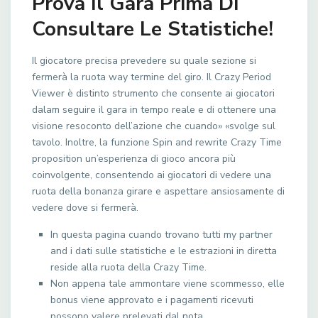
Prova Il Gara Prima Di
Consultare Le Statistiche!
Il giocatore precisa prevedere su quale sezione si
fermerà la ruota way termine del giro. Il Crazy Period
Viewer è distinto strumento che consente ai giocatori
dalam seguire il gara in tempo reale e di ottenere una
visione resoconto dell’azione che cuando» «svolge sul
tavolo. Inoltre, la funzione Spin and rewrite Crazy Time
proposition un’esperienza di gioco ancora più
coinvolgente, consentendo ai giocatori di vedere una
ruota della bonanza girare e aspettare ansiosamente di
vedere dove si fermerà.
In questa pagina cuando trovano tutti my partner
and i dati sulle statistiche e le estrazioni in diretta
reside alla ruota della Crazy Time.
Non appena tale ammontare viene scommesso, elle
bonus viene approvato e i pagamenti ricevuti
possono valere prelevati dal nota.