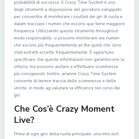
probabilità di successo. Il Crazy Time System è uno
degli strumenti a disposizione del giocatore sviluppato
per consentire di monitorare i risultati dei giri di ruota e
dalam tracciare i numeri che escono que tiene maggiore
frequenza. Utilizzando questo strumento throughout
modo responsabile, si possono monitorare we numeri
che escono più frequentemente at the quelli che sono
stati estratti eccetto frequentemente. È opportuno
specificare che queste informazioni non garantiscono la
vittoria, ma possono aiutare a effettuare scommesse
più consapevoli. Inoltre, arianne Crazy Time System
consente di tenere traccia delle scommesse e delle
vincite, in modo ag valutare la efficiency nel corso dei
giri.
Che Cos’è Crazy Moment
Live?
Prima di ogni giro della ruota principale, una mini slot