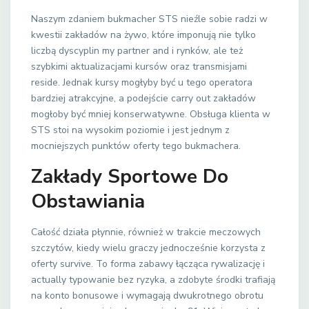
Naszym zdaniem bukmacher STS nieźle sobie radzi w
kwestii zakładów na żywo, które imponują nie tylko
liczbą dyscyplin my partner and i rynków, ale też
szybkimi aktualizacjami kursów oraz transmisjami
reside. Jednak kursy mogłyby być u tego operatora
bardziej atrakcyjne, a podejście carry out zakładów
mogłoby być mniej konserwatywne. Obsługa klienta w
STS stoi na wysokim poziomie i jest jednym z
mocniejszych punktów oferty tego bukmachera.
Zakłady Sportowe Do
Obstawiania
Całość działa płynnie, również w trakcie meczowych
szczytów, kiedy wielu graczy jednocześnie korzysta z
oferty survive. To forma zabawy łącząca rywalizację i
actually typowanie bez ryzyka, a zdobyte środki trafiają
na konto bonusowe i wymagają dwukrotnego obrotu