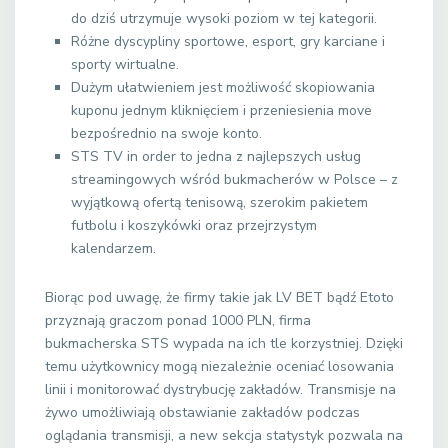
do dziś utrzymuje wysoki poziom w tej kategorii.
Różne dyscypliny sportowe, esport, gry karciane i
sporty wirtualne.
Dużym ułatwieniem jest możliwość skopiowania
kuponu jednym kliknięciem i przeniesienia move
bezpośrednio na swoje konto.
STS TV in order to jedna z najlepszych usług
streamingowych wśród bukmacherów w Polsce – z
wyjątkową ofertą tenisową, szerokim pakietem
futbolu i koszykówki oraz przejrzystym
kalendarzem.
Biorąc pod uwagę, że firmy takie jak LV BET bądź Etoto
przyznają graczom ponad 1000 PLN, firma
bukmacherska STS wypada na ich tle korzystniej. Dzięki
temu użytkownicy mogą niezależnie oceniać losowania
linii i monitorować dystrybucję zakładów. Transmisje na
żywo umożliwiają obstawianie zakładów podczas
oglądania transmisji, a new sekcja statystyk pozwala na