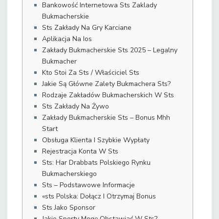
Bankowość Internetowa Sts Zaklady
Bukmacherskie
Sts Zakłady Na Gry Karciane
Aplikacja Na Ios
Zakłady Bukmacherskie Sts 2025 – Legalny
Bukmacher
Kto Stoi Za Sts / Właściciel Sts
Jakie Są Główne Zalety Bukmachera Sts?
Rodzaje Zakładów Bukmacherskich W Sts
Sts Zakłady Na Żywo
Zakłady Bukmacherskie Sts – Bonus Mhh
Start
Obsługa Klienta I Szybkie Wypłaty
Rejestracja Konta W Sts
Sts: Har Drabbats Polskiego Rynku
Bukmacherskiego
Sts – Podstawowe Informacje
«sts Polska: Dołącz I Otrzymaj Bonus
Sts Jako Sponsor
Jakie Sporty Mogę Obstawiać W Sts?