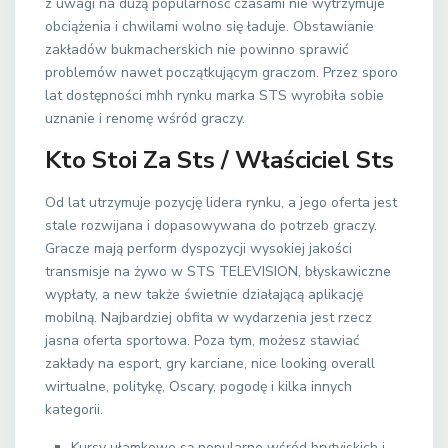
z uwagi na dużą popularność czasami nie wytrzymuje
obciążenia i chwilami wolno się ładuje. Obstawianie
zakładów bukmacherskich nie powinno sprawić
problemów nawet początkującym graczom. Przez sporo
lat dostępności mhh rynku marka STS wyrobiła sobie
uznanie i renomę wśród graczy.
Kto Stoi Za Sts / Właściciel Sts
Od lat utrzymuje pozycję lidera rynku, a jego oferta jest
stale rozwijana i dopasowywana do potrzeb graczy.
Gracze mają perform dyspozycji wysokiej jakości
transmisje na żywo w STS TELEVISION, błyskawiczne
wypłaty, a new także świetnie działającą aplikację
mobilną. Najbardziej obfita w wydarzenia jest rzecz
jasna oferta sportowa. Poza tym, możesz stawiać
zakłady na esport, gry karciane, nice looking overall
wirtualne, politykę, Oscary, pogodę i kilka innych
kategorii.
Kursy ułamkowe są popularne wśród brytyjskich i