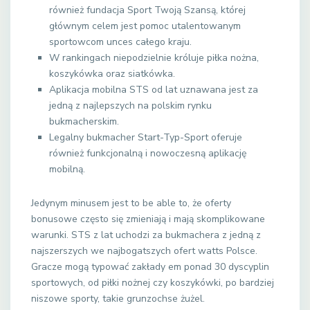
również fundacja Sport Twoją Szansą, której
głównym celem jest pomoc utalentowanym
sportowcom unces całego kraju.
W rankingach niepodzielnie króluje piłka nożna,
koszykówka oraz siatkówka.
Aplikacja mobilna STS od lat uznawana jest za
jedną z najlepszych na polskim rynku
bukmacherskim.
Legalny bukmacher Start-Typ-Sport oferuje
również funkcjonalną i nowoczesną aplikację
mobilną.
Jedynym minusem jest to be able to, że oferty
bonusowe często się zmieniają i mają skomplikowane
warunki. STS z lat uchodzi za bukmachera z jedną z
najszerszych we najbogatszych ofert watts Polsce.
Gracze mogą typować zakłady em ponad 30 dyscyplin
sportowych, od piłki nożnej czy koszykówki, po bardziej
niszowe sporty, takie grunzochse żużel.