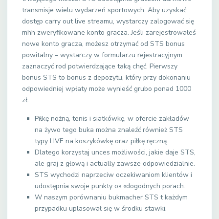
transmisje wielu wydarzeń sportowych. Aby uzyskać
dostęp carry out live streamu, wystarczy zalogować się
mhh zweryfikowane konto gracza. Jeśli zarejestrowałeś
nowe konto gracza, możesz otrzymać od STS bonus
powitalny – wystarczy w formularzu rejestracyjnym
zaznaczyć rod potwierdzające taką chęć. Pierwszy
bonus STS to bonus z depozytu, który przy dokonaniu
odpowiedniej wpłaty może wynieść grubo ponad 1000
zł.
Piłkę nożną, tenis i siatkówkę, w ofercie zakładów
na żywo tego buka można znaleźć również STS
typy LIVE na koszykówkę oraz piłkę ręczną.
Dlatego korzystaj unces możliwości, jakie daje STS,
ale graj z głową i actually zawsze odpowiedzialnie.
STS wychodzi naprzeciw oczekiwaniom klientów i
udostępnia swoje punkty o» «dogodnych porach.
W naszym porównaniu bukmacher STS t każdym
przypadku uplasował się w środku stawki.