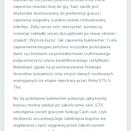
zapewnia również linię do gry. Sam zasób jest
doskonale dostosowany do preferencji graczy i
zapewnia wygodny, a jednocześnie rozbudowany
interfejs. Żeby unces nich skorzystać, wystarczy
rozwinąć zakładki unces dyscyplinami po lewej stronie i
znaleźć „Wyższe kursy”. Jak zapewnia bukmacher, t celu
zapewnienia bezpieczeństwa wszystkie przesyłanie
dane są chronione za pośrednictwem szyfrowanego
połączenia przy użyciu kwalifikowanego certyfikatu.
Natomiast zgoda na przechowywanie fotokopii
dowodów tożsamości oraz innych danych osobowych
wymaganych na etapie rejestracji przez firmę STS S.
The.
Na tej podstawie bukmacher pokazuje, jaką kwotę
bonusu można zdobyć po zakończeniu serii. STS
udostępnia swoim graczom funkcję Cash-out, czyli
możliwość wcześniejszego zamknięcia kuponu we
wypłacenia części wygranej przed zakończeniem