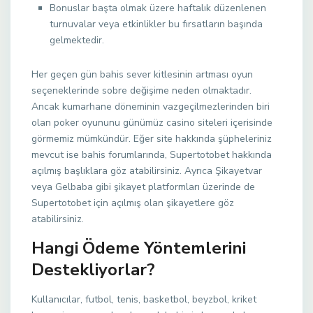
Bonuslar başta olmak üzere haftalık düzenlenen
turnuvalar veya etkinlikler bu fırsatların başında
gelmektedir.
Her geçen gün bahis sever kitlesinin artması oyun
seçeneklerinde sobre değişime neden olmaktadır.
Ancak kumarhane döneminin vazgeçilmezlerinden biri
olan poker oyununu günümüz casino siteleri içerisinde
görmemiz mümkündür. Eğer site hakkında şüpheleriniz
mevcut ise bahis forumlarında, Supertotobet hakkında
açılmış başlıklara göz atabilirsiniz. Ayrıca Şikayetvar
veya Gelbaba gibi şikayet platformları üzerinde de
Supertotobet için açılmış olan şikayetlere göz
atabilirsiniz.
Hangi Ödeme Yöntemlerini
Destekliyorlar?
Kullanıcılar, futbol, tenis, basketbol, beyzbol, kriket