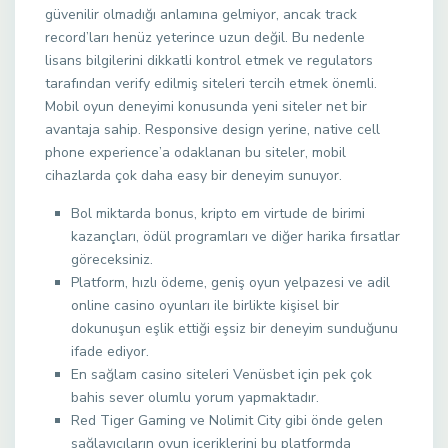
güvenilir olmadığı anlamına gelmiyor, ancak track
record’ları henüz yeterince uzun değil. Bu nedenle
lisans bilgilerini dikkatli kontrol etmek ve regulators
tarafından verify edilmiş siteleri tercih etmek önemli.
Mobil oyun deneyimi konusunda yeni siteler net bir
avantaja sahip. Responsive design yerine, native cell
phone experience’a odaklanan bu siteler, mobil
cihazlarda çok daha easy bir deneyim sunuyor.
Bol miktarda bonus, kripto em virtude de birimi
kazançları, ödül programları ve diğer harika fırsatlar
göreceksiniz.
Platform, hızlı ödeme, geniş oyun yelpazesi ve adil
online casino oyunları ile birlikte kişisel bir
dokunuşun eşlik ettiği eşsiz bir deneyim sunduğunu
ifade ediyor.
En sağlam casino siteleri Venüsbet için pek çok
bahis sever olumlu yorum yapmaktadır.
Red Tiger Gaming ve Nolimit City gibi önde gelen
sağlayıcıların oyun içeriklerini bu platformda