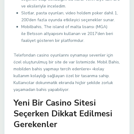
ve eksileriyle inceledim.
Slotlar, pasta oyunları, video holdem poker dahil 1,
200’den fazla oyunda etkileyici seçenekler sunar.
Mobilbahis, The island of malta lisansı (MGA)
ile Betsson altyapısını kullanan ve 2017’den beri
faaliyet gösteren bir platformdur.
Telefondan casino oyunlarını oynamayı sevenler için
özel oluşturulmuş bir site de var listemizde. Mobil Bahis,
mobilden bahis yapmayı tercih edenlere» «kolay
kullanım kolaylığı sağlayan özel bir tasarıma sahip.
Kullanıcılar dokunmatik ekranda hiçbir şekilde zorluk
yaşamadan bahis yapabiliyor.
Yeni Bir Casino Sitesi
Seçerken Dikkat Edilmesi
Gerekenler