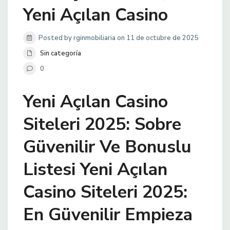
Yeni Açılan Casino
Posted by rginmobiliaria on 11 de octubre de 2025
Sin categoría
0
Yeni Açılan Casino
Siteleri 2025: Sobre
Güvenilir Ve Bonuslu
Listesi Yeni Açılan
Casino Siteleri 2025:
En Güvenilir Empieza