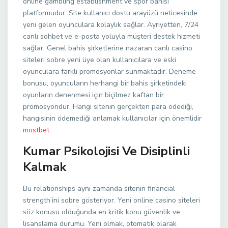
online gambling establishment ve spor bahisi
platformudur. Site kullanıcı dostu arayüzü neticesinde
yeni gelen oyunculara kolaylık sağlar. Ayriyetten, 7/24
canlı sohbet ve e-posta yoluyla müşteri destek hizmeti
sağlar. Genel bahis şirketlerine nazaran canlı casino
siteleri sobre yeni üye olan kullanıcılara ve eski
oyunculara farklı promosyonlar sunmaktadır. Deneme
bonusu, oyuncuların herhangi bir bahis şirketindeki
oyunların denenmesi için biçilmez kaftan bir
promosyondur. Hangi sitenin gerçekten para ödediği,
hangisinin ödemediği anlamak kullanıcılar için önemlidir
mostbet
.
Kumar Psikolojisi Ve Disiplinli
Kalmak
Bu relationships aynı zamanda sitenin financial
strength’ini sobre gösteriyor. Yeni online casino siteleri
söz konusu olduğunda en kritik konu güvenlik ve
lisanslama durumu. Yeni olmak, otomatik olarak