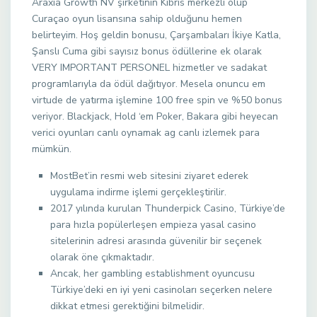
Araxia Growth NV şirketinin Kıbrıs merkezli olup
Curaçao oyun lisansına sahip olduğunu hemen
belirteyim. Hoş geldin bonusu, Çarşambaları İkiye Katla,
Şanslı Cuma gibi sayısız bonus ödüllerine ek olarak
VERY IMPORTANT PERSONEL hizmetler ve sadakat
programlarıyla da ödül dağıtıyor. Mesela onuncu em
virtude de yatırma işlemine 100 free spin ve %50 bonus
veriyor. Blackjack, Hold ‘em Poker, Bakara gibi heyecan
verici oyunları canlı oynamak ag canlı izlemek para
mümkün.
MostBet’in resmi web sitesini ziyaret ederek
uygulama indirme işlemi gerçekleştirilir.
2017 yılında kurulan Thunderpick Casino, Türkiye’de
para hızla popülerleşen empieza yasal casino
sitelerinin adresi arasında güvenilir bir seçenek
olarak öne çıkmaktadır.
Ancak, her gambling establishment oyuncusu
Türkiye’deki en iyi yeni casinoları seçerken nelere
dikkat etmesi gerektiğini bilmelidir.