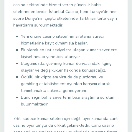
casino sektöründe hizmet veren güvenilir bahis
sitelerinden biridir. İstanbul Casino, hem Türkiye’de hem
sobre Dünya’nın çeşitli ülkelerinde, farklı isimlerle yayın
hayatlarını sürdürmektedir.
Yeni online casino sitelerinin sıralama süreci,
hizmetlerine kayıt olmamızla başlar.
Ek olarak en üst seviyelere ulaşan kumar severlere
kişisel hesap yöneticisi atanıyor.
Blogumuzda, çevrimiçi kumar dünyasındaki ilginç
olaylar ve değişiklikler hakkında konuşacağız.
Ödüllü bir kripto em virtude de platformu ve
gambling establishment oyunları karışımı olarak
tanımlamakta sakınca görmüyorum.
Bunun için bahis severlerin bazı araştırma soruları
bulunmaktadır.
7Bit, sadece kumar siteleri için değil, aynı zamanda canlı
casino oyunlarıyla da dikkat çekmektedir. Canlı casino