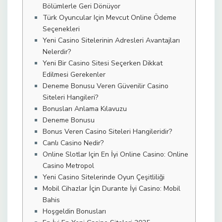
Bölümlerle Geri Dönüyor
Türk Oyuncular Için Mevcut Online Ödeme
Seçenekleri
Yeni Casino Sitelerinin Adresleri Avantajları
Nelerdir?
Yeni Bir Casino Sitesi Seçerken Dikkat
Edilmesi Gerekenler
Deneme Bonusu Veren Güvenilir Casino
Siteleri Hangileri?
Bonusları Anlama Kılavuzu
Deneme Bonusu
Bonus Veren Casino Siteleri Hangileridir?
Canlı Casino Nedir?
Online Slotlar Için En İyi Online Casino: Online
Casino Metropol
Yeni Casino Sitelerinde Oyun Çeşitliliği
Mobil Cihazlar İçin Durante İyi Casino: Mobil
Bahis
Hoşgeldin Bonusları