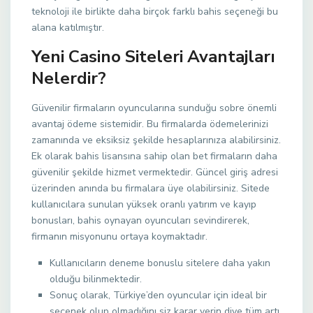
teknoloji ile birlikte daha birçok farklı bahis seçeneği bu
alana katılmıştır.
Yeni Casino Siteleri Avantajları
Nelerdir?
Güvenilir firmaların oyuncularına sunduğu sobre önemli
avantaj ödeme sistemidir. Bu firmalarda ödemelerinizi
zamanında ve eksiksiz şekilde hesaplarınıza alabilirsiniz.
Ek olarak bahis lisansına sahip olan bet firmaların daha
güvenilir şekilde hizmet vermektedir. Güncel giriş adresi
üzerinden anında bu firmalara üye olabilirsiniz. Sitede
kullanıcılara sunulan yüksek oranlı yatırım ve kayıp
bonusları, bahis oynayan oyuncuları sevindirerek,
firmanın misyonunu ortaya koymaktadır.
Kullanıcıların deneme bonuslu sitelere daha yakın
olduğu bilinmektedir.
Sonuç olarak, Türkiye’den oyuncular için ideal bir
seçenek olup olmadığını siz karar verin diye tüm artı