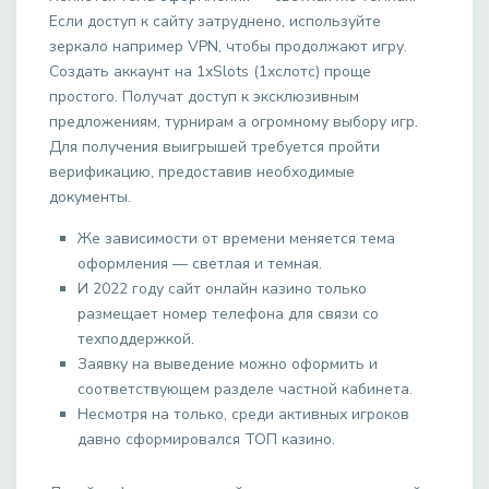
Если доступ к сайту затруднено, используйте
зеркало например VPN, чтобы продолжают игру.
Создать аккаунт на 1xSlots (1хслотс) проще
простого. Получат доступ к эксклюзивным
предложениям, турнирам а огромному выбору игр.
Для получения выигрышей требуется пройти
верификацию, предоставив необходимые
документы.
Же зависимости от времени меняется тема
оформления — светлая и темная.
И 2022 году сайт онлайн казино только
размещает номер телефона для связи со
техподдержкой.
Заявку на выведение можно оформить и
соответствующем разделе частной кабинета.
Несмотря на только, среди активных игроков
давно сформировался ТОП казино.