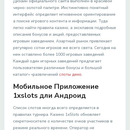
Дизайн официального сайта выполнен в красивой
черно-золотой палитре. Инстинктивно понятный
интерфейс определяет мгновенное ориентирование
а поиске игрового контента и информации. Туда
легко найти правила казино, а эксклавов подробные
описания бонусов и акций, предоставляемых
игровым заведением. Азартный рынок привлекает
регулярно сотни игроков же всего света. Сегодня на
нем оставлено более 1000 игровых заведений.
Каждый один игорных заведений предлагает
пользователям различные бонусы и большой
каталог» «развлечений
слоты демо
.
Мобильное Приложение
1xslots дли Андроид
Список слотов иногда всего определяется в
правилах турнира. Казино 1xSlots обновляет
секретоносителе о количестве очков участников в
режиме реального времени. Оператор не