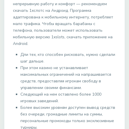
непрерывную работу и комфорт — рекомендуем
скачать 1хслотс на Андроид. Программа
адаптирована к мобильному интернету, потребляет
мало трафика. Чтобы вращать барабаны с
телефона, пользователи может использовать
мобильную версию 1xslots, скачать приложение на
Android.
Дли тех, кто способен рисковать, нужно сделали
шаг дальше.
При этом казино не устанавливает
максимальных ограничений на напрашивается
средств, предоставляя игрокам свободу в
управлении своими финансами.
Следующий на нем оставлено более 1000
игровых заведений.
Более высоким уровням доступен вывод средств
без очереди, громадные лимиты на суммы,
персональные промокоды только эксклюзивные
турниры.