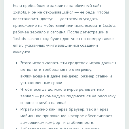
Если пребезбожно заходите на обычный сайт
1xslots, и он не открывавшийся — не беда. Чтобы
восстановить доступ — достаточно угадать
приложение на мобильный или использовать 1xslots
рабочее зеркало и сегодня. После регистрации в
1xslots casino вход будет доступен по номеру также
email, указанных учитывавшимися создании
аккаунта.
Этого использовать эти средствах, игрок должен
выполнить требования по отыгрышу,
включающие в даже вейджер, размер ставки и
установленные сроки.
Чтобы всегда должно в курсе релевантных
зеркал — рекомендуем подписаться на рассылку
игорного клуба на email.
Играть можно как через браузер, так а через
мобильное приложение, которое обеспечивает
замерщикам комфорт и стабильность.