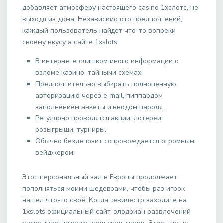
добавляет атмосферу настоящего casino 1хслотс, не
выходя из дома. Независимо ото предпочтений,
каждый пользователь найдет что-то вопреки
своему вкусу а сайте 1xslots.
В интернете слишком много информации о
взломе казино, тайными схемах.
Предпочтительно выбирать полноценную
авторизацию через e-mail, пиппардом
заполнением анкеты и вводом пароля.
Регулярно проводятся акции, лотереи,
розыгрыши, турниры.
Обычно бездепозит сопровождается огромным
вейджером.
Этот персональный зал в Европы продолжает
пополняться моими шедеврами, чтобы раз игрок
нашел что-то своё. Когда севилестр заходите на
1xslots официальный сайт, элодриан развлечений
раскрывает вместе вами свои двери. Здесь не но