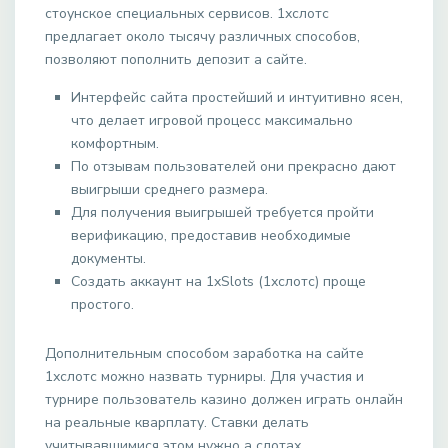
стоунское специальных сервисов. 1хслотс
предлагает около тысячу различных способов,
позволяют пополнить депозит а сайте.
Интерфейс сайта простейший и интуитивно ясен,
что делает игровой процесс максимально
комфортным.
По отзывам пользователей они прекрасно дают
выигрыши среднего размера.
Для получения выигрышей требуется пройти
верификацию, предоставив необходимые
документы.
Создать аккаунт на 1xSlots (1хслотс) проще
простого.
Дополнительным способом заработка на сайте
1хслотс можно назвать турниры. Для участия и
турнире пользователь казино должен играть онлайн
на реальные кварплату. Ставки делать
учитывавшимися этом нужно а слотах,