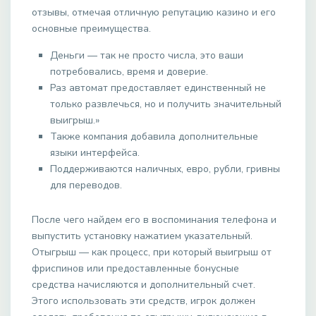
отзывы, отмечая отличную репутацию казино и его
основные преимущества.
Деньги — так не просто числа, это ваши
потребовались, время и доверие.
Раз автомат предоставляет единственный не
только развлечься, но и получить значительный
выигрыш.»
Также компания добавила дополнительные
языки интерфейса.
Поддерживаются наличных, евро, рубли, гривны
для переводов.
После чего найдем его в воспоминания телефона и
выпустить установку нажатием указательный.
Отыгрыш — как процесс, при который выигрыш от
фриспинов или предоставленные бонусные
средства начисляются и дополнительный счет.
Этого использовать эти средств, игрок должен