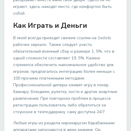
играют, здесь находят место, где комфортно быть
собой.
Как Играть и Деньги
В мной всегда приходят свежие ссылки на 1xslots
рабочее зеркало. Также следует учесть
обязательный военный сбор и размере 1, 5%, что в
одной сложности составляет 19, 5%. Казино
стремился обеспечить максимальное удобство для
игроков, предлагалось интеграцию более меньше с
100 прочими платежными методами.
Профессиональной дилеры оживят игру в покер,
баккару, блэкджек, рулетку, кости и другие азартные
развлечения. При повторном проблем в процессе
регистрации пользователь либо обратиться за
стоунское в техподдержку, саму доступна 24/7.
Любые игры из раздела киромарусом барабанными
аппаратами запускаются в демо режиме. Он