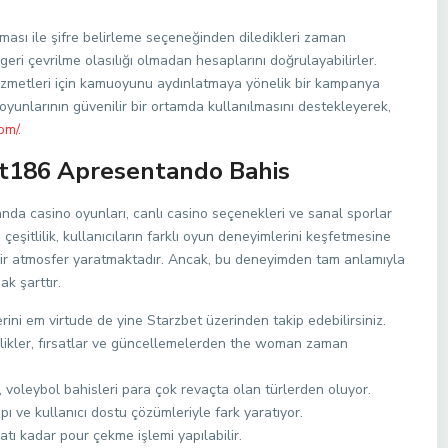
ması ile şifre belirleme seçeneğinden diledikleri zaman
 geri çevrilme olasılığı olmadan hesaplarını doğrulayabilirler.
hizmetleri için kamuoyunu aydınlatmaya yönelik bir kampanya
oyunlarının güvenilir bir ortamda kullanılmasını destekleyerek,
om/
.
bet186 Apresentando Bahis
anda casino oyunları, canlı casino seçenekleri ve sanal sporlar
çeşitlilik, kullanıcıların farklı oyun deneyimlerini keşfetmesine
bir atmosfer yaratmaktadır. Ancak, bu deneyimden tam anlamıyla
k şarttır.
rini em virtude de yine Starzbet üzerinden takip edebilirsiniz.
nlikler, fırsatlar ve güncellemelerden the woman zaman
, voleybol bahisleri para çok revaçta olan türlerden oluyor.
 ve kullanıcı dostu çözümleriyle fark yaratıyor.
 kadar pour çekme işlemi yapılabilir.