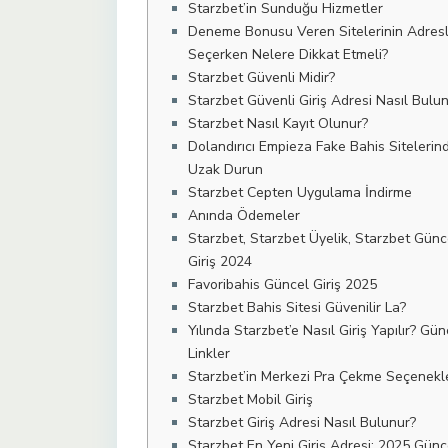
Starzbet’in Sunduğu Hizmetler
Deneme Bonusu Veren Sitelerinin Adresl
Seçerken Nelere Dikkat Etmeli?
Starzbet Güvenli Midir?
Starzbet Güvenli Giriş Adresi Nasıl Bulu
Starzbet Nasıl Kayıt Olunur?
Dolandırıcı Empieza Fake Bahis Sitelerin
Uzak Durun
Starzbet Cepten Uygulama İndirme
Anında Ödemeler
Starzbet, Starzbet Üyelik, Starzbet Günc
Giriş 2024
Favoribahis Güncel Giriş 2025
Starzbet Bahis Sitesi Güvenilir La?
Yılında Starzbet’e Nasıl Giriş Yapılır? Gün
Linkler
Starzbet’in Merkezi Pra Çekme Seçenekle
Starzbet Mobil Giriş
Starzbet Giriş Adresi Nasıl Bulunur?
Starzbet En Yeni Giriş Adresi: 2025 Günc