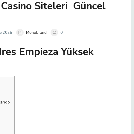
Casino Siteleri
Güncel
de 2025
Monobrand
0
dres Empieza Yüksek
tando