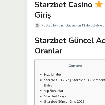
Starzbet Casino
Giriş
Posted by rginmobiliaria on 12 de octubre 
Starzbet Güncel A
Oranlar
Content
Hızlı Linkler
Starzbet 186 Giriş Starzbet186 Apresen
Bahis
Vip Bonuslar
Starzbet Giriş»
Starzbet Güncel Giriş 2025