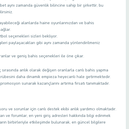
zbet aynı zamanda güvenlik bilincine sahip bir şirkettir, bu
irsiniz.
mayabileceği alanlarda haine oyunlarınızdan ve bahis
ağlar.
tbol seçenekleri sizleri bekliyor.
ileri paylaşacakları gibi aynı zamanda yönlendirilmeniz
anlar ve geniş bahis seçenekleri ile öne çıkar.
aç sırasında anlık olarak değişen oranlarla canlı bahis yapma
ecrübesini daha dinamik empieza heyecanlı hale getirmektedir.
 promosyon sunarak kazançlarını artırma fırsatı tanımaktadır.
u ve sorunlar için canlı destek ekibi anlık yardımcı olmaktadır.
rı ve forumlar, en yeni giriş adresleri hakkında bilgi edinmek
ların birbirleriyle etkileşimde bulunarak, en güncel bilgilere