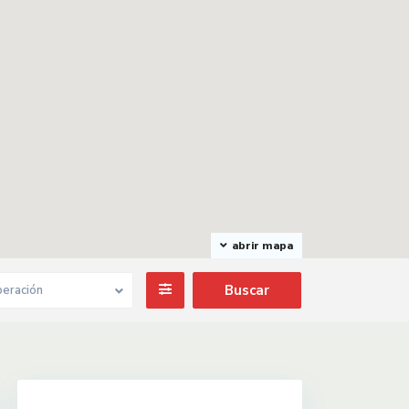
abrir mapa
eración