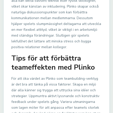
alla kan delta oavsett teknisk eller fysisk skicklighet,
vilket ökar känslan av inkludering. Plinko skapar också
naturliga diskussionspunkter som kan förbättra
kommunikationen mellan medlemmarna. Dessutom
hjälper spelets slumpmässighet deltagarna att utveckla
en mer flexibel attityd, vilket är viktigt i en arbetsmiljö
med ständiga förändringar. Slutligen gör spelets
lekfullhet det lättare att minska stress och bygga
positiva relationer mellan kollegor.
Tips för att förbättra
teameffekten med Plinko
För att öka värdet av Plinko som teambuilding-verktyg
är det bra att tänka på vissa faktorer. Skapa en miljö
där alla känner sig trygga att uttrycka sina idéer och
strategier. Uppmuntra aktivt lyssnande och konstruktiv
feedback under spelets gång. Variera utmaningarna
som lagen möter för att anpassa efter teamets storlek