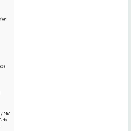
Yeni
eza
i
y Mı?
iriş
si