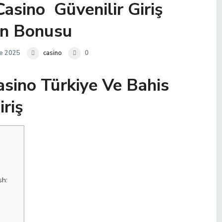
sino ️ Güvenilir Giriş
in Bonusu
de 2025
casino
0
asino Türkiye Ve Bahis
iriş
sh: