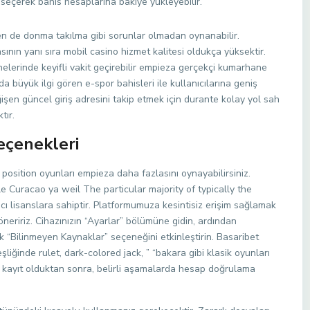
 seçerek bahis hesaplarına bakiye yükleyebilir.
den de donma takılma gibi sorunlar olmadan oynanabilir.
sının yanı sıra mobil casino hizmet kalitesi oldukça yüksektir.
elerinde keyifli vakit geçirebilir empieza gerçekçi kumarhane
rda büyük ilgi gören e-spor bahisleri ile kullanıcılarına geniş
şen güncel giriş adresini takip etmek için durante kolay yol sah
tır.
eçenekleri
position oyunları empieza daha fazlasını oynayabilirsiniz.
kle Curacao ya weil The particular majority of typically the
cı lisanslara sahiptir. Platformumuza kesintisiz erişim sağlamak
öneririz. Cihazınızın “Ayarlar” bölümüne gidin, ardından
 “Bilinmeyen Kaynaklar” seçeneğini etkinleştirin. Basaribet
liğinde rulet, dark-colored jack, ” “bakara gibi klasik oyunları
 kayıt olduktan sonra, belirli aşamalarda hesap doğrulama