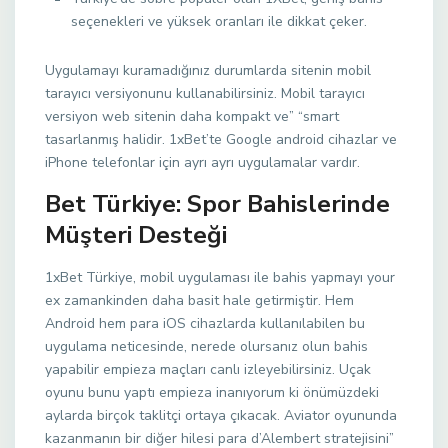
seçenekleri ve yüksek oranları ile dikkat çeker.
Uygulamayı kuramadığınız durumlarda sitenin mobil
tarayıcı versiyonunu kullanabilirsiniz. Mobil tarayıcı
versiyon web sitenin daha kompakt ve” “smart
tasarlanmış halidir. 1xBet’te Google android cihazlar ve
iPhone telefonlar için ayrı ayrı uygulamalar vardır.
Bet Türkiye: Spor Bahislerinde
Müşteri Desteği
1xBet Türkiye, mobil uygulaması ile bahis yapmayı your
ex zamankinden daha basit hale getirmiştir. Hem
Android hem para iOS cihazlarda kullanılabilen bu
uygulama neticesinde, nerede olursanız olun bahis
yapabilir empieza maçları canlı izleyebilirsiniz. Uçak
oyunu bunu yaptı empieza inanıyorum ki önümüzdeki
aylarda birçok taklitçi ortaya çıkacak. Aviator oyununda
kazanmanın bir diğer hilesi para d’Alembert stratejisini”