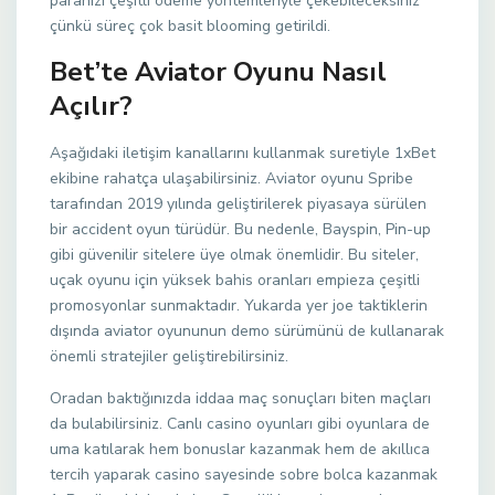
paranızı çeşitli ödeme yöntemleriyle çekebileceksiniz
çünkü süreç çok basit blooming getirildi.
Bet’te Aviator Oyunu Nasıl
Açılır?
Aşağıdaki iletişim kanallarını kullanmak suretiyle 1xBet
ekibine rahatça ulaşabilirsiniz. Aviator oyunu Spribe
tarafından 2019 yılında geliştirilerek piyasaya sürülen
bir accident oyun türüdür. Bu nedenle, Bayspin, Pin-up
gibi güvenilir sitelere üye olmak önemlidir. Bu siteler,
uçak oyunu için yüksek bahis oranları empieza çeşitli
promosyonlar sunmaktadır. Yukarda yer joe taktiklerin
dışında aviator oyununun demo sürümünü de kullanarak
önemli stratejiler geliştirebilirsiniz.
Oradan baktığınızda iddaa maç sonuçları biten maçları
da bulabilirsiniz. Canlı casino oyunları gibi oyunlara de
uma katılarak hem bonuslar kazanmak hem de akıllıca
tercih yaparak casino sayesinde sobre bolca kazanmak