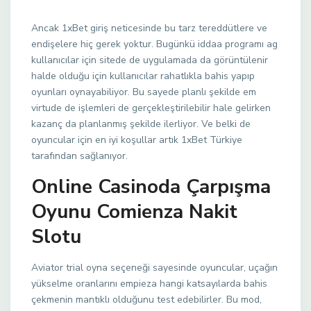
Ancak 1xBet giriş neticesinde bu tarz tereddütlere ve
endişelere hiç gerek yoktur. Bugünkü iddaa programı ag
kullanıcılar için sitede de uygulamada da görüntülenir
halde olduğu için kullanıcılar rahatlıkla bahis yapıp
oyunları oynayabiliyor. Bu sayede planlı şekilde em
virtude de işlemleri de gerçekleştirilebilir hale gelirken
kazanç da planlanmış şekilde ilerliyor. Ve belki de
oyuncular için en iyi koşullar artık 1xBet Türkiye
tarafından sağlanıyor.
Online Casinoda Çarpışma
Oyunu Comienza Nakit
Slotu
Aviator trial oyna seçeneği sayesinde oyuncular, uçağın
yükselme oranlarını empieza hangi katsayılarda bahis
çekmenin mantıklı olduğunu test edebilirler. Bu mod,