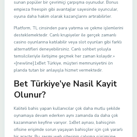
sunan popüler bir çevrimiçi çarpışma oyunudur. Bonus
empieza freespin gibi avantajlar sayesinde oyuncular,
oyuna daha hakim olarak kazançlarını artırabilirler.
Platform, TL cinsinden para yatırma ve çekme işlemlerini
desteklemektedir. Canlı krupiyeler ile gerçek zamanlı
casino oyunlarına katılabilir veya slot oyunları gibi farklı
alternatifleri deneyebilirsiniz. Canlı sohbet yoluyla
temsilcileriyle iletişime geçmek her zaman kolaydır.»
«[newline]1xBet Türkiye, müşteri memnuniyetini ön
planda tutan bir anlayışla hizmet vermektedir.
Bet Türkiye’ye Nasil Kayit
Olunur?
Kaliteli bahis yapan kullanıcılar çok daha mutlu şekilde
oynamaya devam ederken aynı zamanda da daha çok
kazanmanın keyfine varıyor. 1xBet aynası, bahisçinin
ofisine erişimde sorun yaşayan bahisçiler için çok yararlı
bir araçtır. Bu, resmi web sitesinin çalışma sürümüne