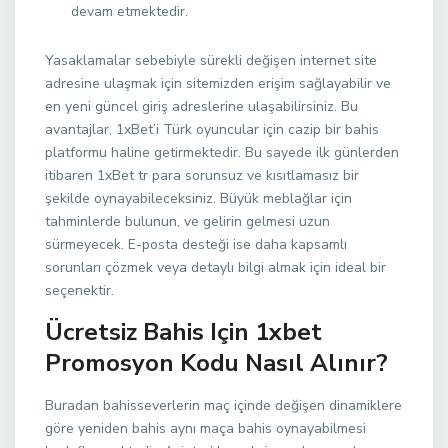
devam etmektedir.
Yasaklamalar sebebiyle sürekli değişen internet site
adresine ulaşmak için sitemizden erişim sağlayabilir ve
en yeni güncel giriş adreslerine ulaşabilirsiniz. Bu
avantajlar, 1xBet’i Türk oyuncular için cazip bir bahis
platformu haline getirmektedir. Bu sayede ilk günlerden
itibaren 1xBet tr para sorunsuz ve kısıtlamasız bir
şekilde oynayabileceksiniz. Büyük meblağlar için
tahminlerde bulunun, ve gelirin gelmesi uzun
sürmeyecek. E-posta desteği ise daha kapsamlı
sorunları çözmek veya detaylı bilgi almak için ideal bir
seçenektir.
Ücretsiz Bahis Için 1xbet
Promosyon Kodu Nasıl Alınır?
Buradan bahisseverlerin maç içinde değişen dinamiklere
göre yeniden bahis aynı maça bahis oynayabilmesi