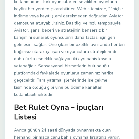
kullanmadan, Türk oyuncular en sevdikleri oyunların
keyfini her yerden çıkarabilirler. Web sitemizde, ” “hiçbir
indirme veya kayıt işlemi gerekmeden doğrudan Aviator
demosuna atlayabilirsiniz. Basitliği ve hızlı temposuyla
Aviator, şans, beceri ve stratejinin benzersiz bir
karışımını sunarak oyuncuların daha fazlası için geri
gelmesini sağlar. Öne çıkan bir özellik, aynı anda her biri
bağımsız olarak çalışan ve oyunculara stratejilerinde
daha fazla esneklik sağlayan iki ayrı bahis koyma
yeteneğidir. Sansasyonel hizmetlerin bulunduğu
platformdaki fevkalade oyunlarla zamanınız harika
geçecektir. Para yatırma işlemlerinde ise çekme
kısmında olduğu gibi yine bu ödeme kanalları
kullanılabilmektedir.
Bet Rulet Oyna – İpuçları
Listesi
Ayrıca günün 24 saati dünyada oynanmakta olan
herhangi bir maça canlı bahis oynama fırsatınız vardır.