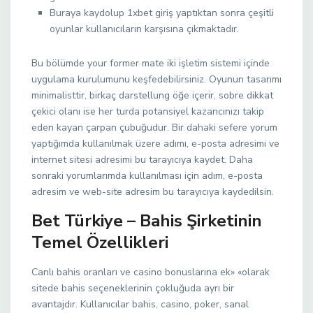
Buraya kaydolup 1xbet giriş yaptıktan sonra çeşitli
oyunlar kullanıcıların karşısına çıkmaktadır.
Bu bölümde your former mate iki işletim sistemi içinde
uygulama kurulumunu keşfedebilirsiniz. Oyunun tasarımı
minimalisttir, birkaç darstellung öğe içerir, sobre dikkat
çekici olanı ise her turda potansiyel kazancınızı takip
eden kayan çarpan çubuğudur. Bir dahaki sefere yorum
yaptığımda kullanılmak üzere adımı, e-posta adresimi ve
internet sitesi adresimi bu tarayıcıya kaydet. Daha
sonraki yorumlarımda kullanılması için adım, e-posta
adresim ve web-site adresim bu tarayıcıya kaydedilsin.
Bet Türkiye – Bahis Şirketinin
Temel Özellikleri
Canlı bahis oranları ve casino bonuslarına ek» «olarak
sitede bahis seçeneklerinin çokluğuda ayrı bir
avantajdır. Kullanıcılar bahis, casino, poker, sanal