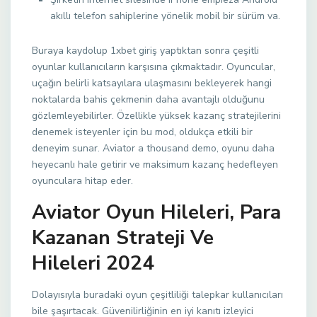
akıllı telefon sahiplerine yönelik mobil bir sürüm va.
Buraya kaydolup 1xbet giriş yaptıktan sonra çeşitli
oyunlar kullanıcıların karşısına çıkmaktadır. Oyuncular,
uçağın belirli katsayılara ulaşmasını bekleyerek hangi
noktalarda bahis çekmenin daha avantajlı olduğunu
gözlemleyebilirler. Özellikle yüksek kazanç stratejilerini
denemek isteyenler için bu mod, oldukça etkili bir
deneyim sunar. Aviator a thousand demo, oyunu daha
heyecanlı hale getirir ve maksimum kazanç hedefleyen
oyunculara hitap eder.
Aviator Oyun Hileleri, Para
Kazanan Strateji Ve
Hileleri 2024
Dolayısıyla buradaki oyun çeşitliliği talepkar kullanıcıları
bile şaşırtacak. Güvenilirliğinin en iyi kanıtı izleyici