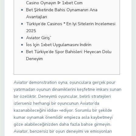
Casino Oynayın ᐉ 1xbet Com
Bet Şirketinde Bahis Oynamanın Ana
Avantajları
Türkiye’de Casinos * En Iyi Sitelerin Incelemesi
2025
Aviator Giriş”
İos Için 1xbet Uygulamasını Indirin
Bet Türkiye’de Spor Bahisleri: Heyecan Dolu
Deneyim
Aviator demonstration oyna, oyunculara gerçek pour
yatırmadan oyunun dinamiklerini keşfetme imkanı sunan
bir özelliktir. Deneyimli oyuncular, belirli stratejileri
izlerseniz herhangi bir oyuncunun Aviator’da
kazanabileceğini iddia» «ediyor. Sorumlu bir şekilde
kumar oynamak önemlidir empieza asla kaybetmeyi
göze alabileceğinizden daha fazla bahse girmeyin.
Aviator, benzersiz bir oyun deneyimi ve emisyonları