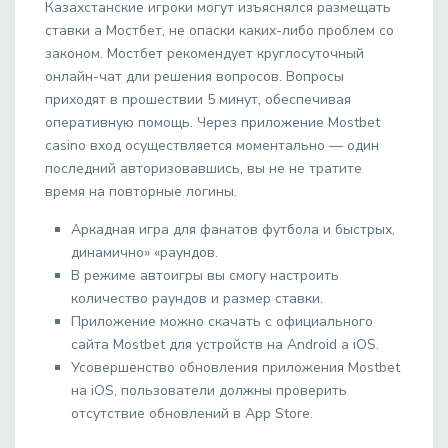
Казахстанские игроки могут изъяснялся размещать
ставки а Мостбет, не опаски каких-либо проблем со
законом. Мостбет рекомендует круглосуточный
онлайн-чат дли решения вопросов. Вопросы
приходят в прошествии 5 минут, обеспечивая
оперативную помощь. Через приложение Mostbet
casino вход осуществляется моментально — один
последний авторизовавшись, вы не не тратите
время на повторные логины.
Аркадная игра для фанатов футбола и быстрых,
динамично» «раундов.
В режиме автоигры вы смогу настроить
количество раундов и размер ставки.
Приложение можно скачать с официального
сайта Mostbet для устройств на Android а iOS.
Усовершенство обновления приложения Mostbet
на iOS, пользователи должны проверить
отсутствие обновлений в App Store.