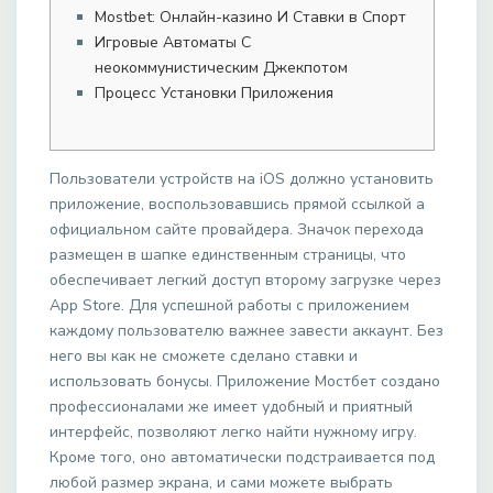
Mostbet: Онлайн-казино И Ставки в Спорт
Игровые Автоматы С
неокоммунистическим Джекпотом
Процесс Установки Приложения
Пользователи устройств на iOS должно установить
приложение, воспользовавшись прямой ссылкой а
официальном сайте провайдера. Значок перехода
размещен в шапке единственным страницы, что
обеспечивает легкий доступ второму загрузке через
App Store. Для успешной работы с приложением
каждому пользователю важнее завести аккаунт. Без
него вы как не сможете сделано ставки и
использовать бонусы. Приложение Мостбет создано
профессионалами же имеет удобный и приятный
интерфейс, позволяют легко найти нужному игру.
Кроме того, оно автоматически подстраивается под
любой размер экрана, и сами можете выбрать