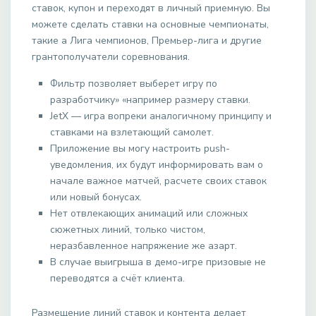
ставок, купон и переходят в личный приемную. Вы
можете сделать ставки на основные чемпионаты,
такие а Лига чемпионов, Премьер-лига и другие
грантополучатели соревнования.
Фильтр позволяет выберет игру по
разработчику» «например размеру ставки.
JetX — игра вопреки аналогичному принципу и
ставками на взлетающий самолет.
Приложение вы могу настроить push-
уведомления, их будут информировать вам о
начале важное матчей, расчете своих ставок
или новый бонусах.
Нет отвлекающих анимаций или сложных
сюжетных линий, только чистом,
неразбавленное напряжение же азарт.
В случае выигрыша в демо-игре призовые не
переводятся а счёт клиента.
Размещение линий ставок и контента делает