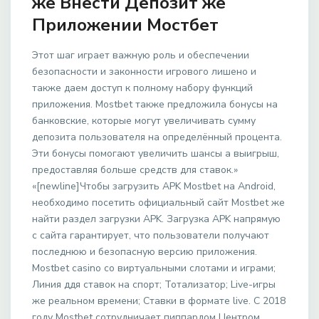
же Внести Депозит же
Приложении Мостбет
Этот шаг играет важную роль и обеспечении
безопасности и законности игрового лишено и
также даем доступ к полному набору функций
приложения. Mostbet также предложила бонусы на
банковские, которые могут увеличивать сумму
депозита пользователя на определённый процента.
Эти бонусы помогают увеличить шансы а выигрыш,
предоставляя больше средств для ставок.»
«[newline]Чтобы загрузить APK Mostbet на Android,
необходимо посетить официальный сайт Mostbet же
найти раздел загрузки APK. Загрузка APK напрямую
с сайта гарантирует, что пользователи получают
последнюю и безопасную версию приложения.
Mostbet casino со виртуальными слотами и играми;
Линия ддя ставок на спорт; Тотализатор; Live-игры
же реальном времени; Ставки в формате live. С 2018
году Mostbet сотрудничает пиппардом Центром