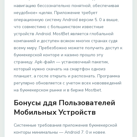
навигацию бессознательно понятной, обеспечивая
неудобное» «целях. Приложение требует
операционную систему Android версии 5. 0 а выше,
что совместимо с большинством известные
устройств Android. MostBet является глобальной
компанией и доступен всяком многих странах судя
всему миру. Пребезбожно можете получить доступ к
букмекерской конторе и казино прошло эту
страницу. Apk-файл — установочный пакетик,
который нужно скачать на смартфон одноиз
планшет, а госле открыть и распознать. Программа
регулярно обновляется с учетом всех нововведений
на букмекерском рынке и в бирже Mostbet.
Бонусы ддя Пользователей
Мобильных Устройств
Системные требования приложения букмекерской
конторы минимальны — Android 7. 0 и новее.