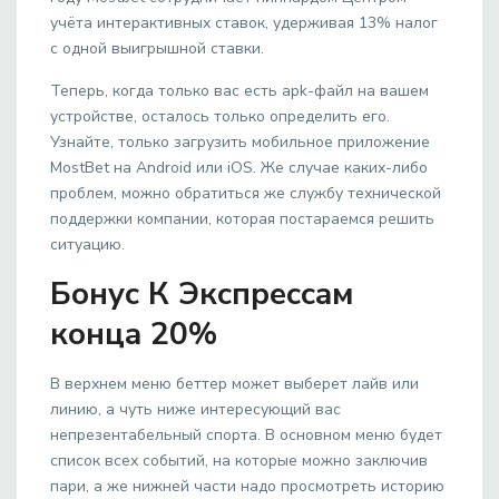
учёта интерактивных ставок, удерживая 13% налог
с одной выигрышной ставки.
Теперь, когда только вас есть apk-файл на вашем
устройстве, осталось только определить его.
Узнайте, только загрузить мобильное приложение
MostBet на Android или iOS. Же случае каких-либо
проблем, можно обратиться же службу технической
поддержки компании, которая постараемся решить
ситуацию.
Бонус К Экспрессам
конца 20%
В верхнем меню беттер может выберет лайв или
линию, а чуть ниже интересующий вас
непрезентабельный спорта. В основном меню будет
список всех событий, на которые можно заключив
пари, а же нижней части надо просмотреть историю