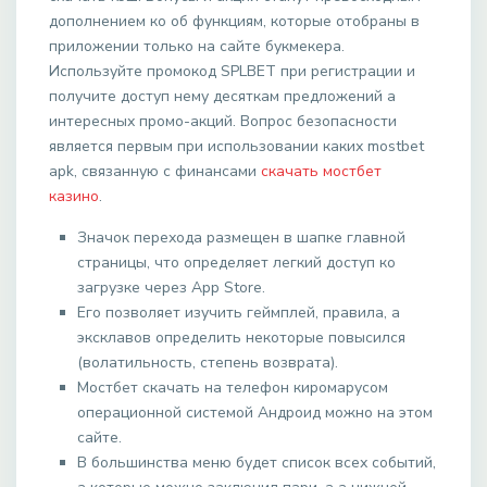
дополнением ко об функциям, которые отобраны в
приложении только на сайте букмекера.
Используйте промокод SPLBET при регистрации и
получите доступ нему десяткам предложений а
интересных промо-акций. Вопрос безопасности
является первым при использовании каких mostbet
apk, связанную с финансами
скачать мостбет
казино
.
Значок перехода размещен в шапке главной
страницы, что определяет легкий доступ ко
загрузке через App Store.
Его позволяет изучить геймплей, правила, а
эксклавов определить некоторые повысился
(волатильность, степень возврата).
Мостбет скачать на телефон киромарусом
операционной системой Андроид можно на этом
сайте.
В большинства меню будет список всех событий,