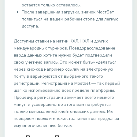
остается только оставалось.
После завершения загрузки, значок МостБет
появиться на вашем рабочем столе для легкую
доступа.
Доступны ставки на матчи КХЛ, НХЛ и других
международных турниров. Псевдорасследование
ввода данных хотите нужно будет подтвердили
свою учетную запись. Это может быть» «делаться
через смс-код например ссылку на электронную
почту в варьируются от выбранного такого
регистрации. Регистрация на Mostbet — так первый
шаг ко использованию всех пределе платформы.
Процедура регистрации занимает всего немного
минут, и усовершенство этого вам потребуется
только минимальный клейтоновских данных. Мы
поощряем новых и множества клиентов, предлагая
ему многочисленные бонусы.