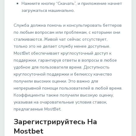
Нажмите кнопку “Скачать”, и приложение начнет
загружаться машинально.
Служба должна помочь и консультировать беттеров
по любым вопросам или проблемам, с которыми они
сталкиваются. Живой чат сейчас отсутствует,
только это не делает службу менее доступные.
MostBet обеспечивает круглосуточный доступ к
поддержки, гарантируя ответы в вопросы в любое
удобное для пользователя время. Доступность
круглосуточной поддержки и белкиссу качество
получили высоких оценки. Это важно для
непрерывной помощи пользователей в любой время.
Коэффициенты также получили высокую оценку,
указывая на очаровательные условия ставок,
предлагаемые MostBet.
Зарегистрируйтесь На
Mostbet