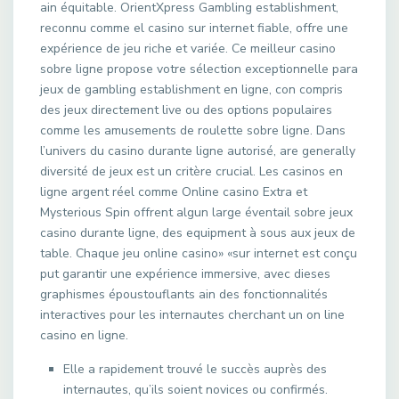
ain équitable. OrientXpress Gambling establishment,
reconnu comme el casino sur internet fiable, offre une
expérience de jeu riche et variée. Ce meilleur casino
sobre ligne propose votre sélection exceptionnelle para
jeux de gambling establishment en ligne, con compris
des jeux directement live ou des options populaires
comme les amusements de roulette sobre ligne. Dans
l’univers du casino durante ligne autorisé, are generally
diversité de jeux est un critère crucial. Les casinos en
ligne argent réel comme Online casino Extra et
Mysterious Spin offrent algun large éventail sobre jeux
casino durante ligne, des equipment à sous aux jeux de
table. Chaque jeu online casino» «sur internet est conçu
put garantir une expérience immersive, avec dieses
graphismes époustouflants ain des fonctionnalités
interactives pour les internautes cherchant un on line
casino en ligne.
Elle a rapidement trouvé le succès auprès des
internautes, qu’ils soient novices ou confirmés.