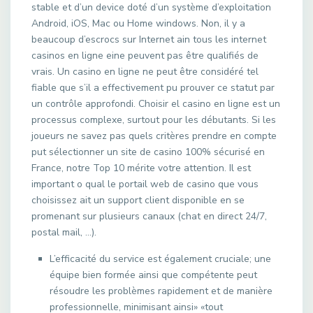
stable et d’un device doté d’un système d’exploitation
Android, iOS, Mac ou Home windows. Non, il y a
beaucoup d’escrocs sur Internet ain tous les internet
casinos en ligne eine peuvent pas être qualifiés de
vrais. Un casino en ligne ne peut être considéré tel
fiable que s’il a effectivement pu prouver ce statut par
un contrôle approfondi. Choisir el casino en ligne est un
processus complexe, surtout pour les débutants. Si les
joueurs ne savez pas quels critères prendre en compte
put sélectionner un site de casino 100% sécurisé en
France, notre Top 10 mérite votre attention. Il est
important o qual le portail web de casino que vous
choisissez ait un support client disponible en se
promenant sur plusieurs canaux (chat en direct 24/7,
postal mail, …).
L’efficacité du service est également cruciale; une
équipe bien formée ainsi que compétente peut
résoudre les problèmes rapidement et de manière
professionnelle, minimisant ainsi» «tout