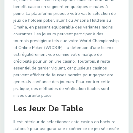
benefit casino en segment en quelques minutes à
peine. La plateforme propose votre vaste sélection de
jeux de holdem poker, allant du Arizona Hold’em au
Omaha, en passant equiparable des variantes moins
courantes. Les joueurs peuvent participer à des
tournois prestigieux tels que votre World Championship
of Online Poker (WCOOP). La détention d’une licence
est régulièrement vue comme votre marque de
crédibilité pour un on line casino. Toutefois, il reste
essentiel de garder vigilant, car plusieurs casinos
peuvent afficher de fausses permits pour gagner are
generally confiance des joueurs. Pour contrer cette
pratique, des méthodes de vérification fiables sont
mises durante place.
Les Jeux De Table
Il est intérieur de sélectionner este casino en hachure
autorisé pour asegurar une expérience de jeu sécurisée