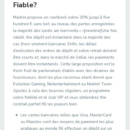
Fiable?
Madnix propose un cashback sobre 30% jusqu’à five
hundred € sans bet, au niveau des pertes enregistrées
la majorité des lundis ain mercredis.» «[newline]Une fois
validé, the dépôt est instantané dans la majorité des
cas (hors virement bancaire). Enfin, les délais
d’exécution des ordres de dépôt et sobre retrait doivent
être courts et, dans le marché de l’idéal, les paiements
doivent être instantanés. Cette large proposition est le
fresh fruit de partenariats établis avec des dizaines de
fournisseurs, dont les plus reconnus etant donné que
Evolution Gaming, Netentertainment ou Nolimit Town.
Ajoutez à cela des tournois réguliers, un programme
sobre fidélité et el club VIP et vous obtiendrez the
cocktail parfait fill les joueurs bien.
Les cartes bancaires telles que Visa, MasterCard
ou Maestro sont des moyens de paiement les plus
pratiques au monde fill effectuer un dépôt sur un