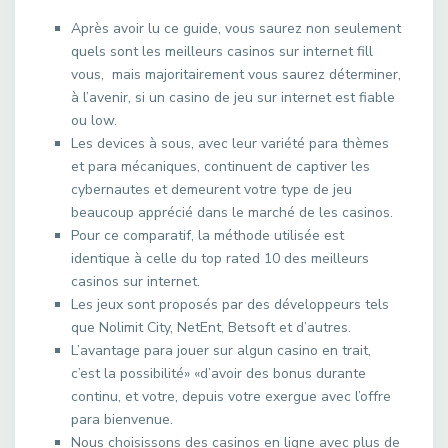
Après avoir lu ce guide, vous saurez non seulement
quels sont les meilleurs casinos sur internet fill
vous, mais majoritairement vous saurez déterminer,
à l’avenir, si un casino de jeu sur internet est fiable
ou low.
Les devices à sous, avec leur variété para thèmes
et para mécaniques, continuent de captiver les
cybernautes et demeurent votre type de jeu
beaucoup apprécié dans le marché de les casinos.
Pour ce comparatif, la méthode utilisée est
identique à celle du top rated 10 des meilleurs
casinos sur internet.
Les jeux sont proposés par des développeurs tels
que Nolimit City, NetEnt, Betsoft et d’autres.
L’avantage para jouer sur algun casino en trait,
c’est la possibilité» «d’avoir des bonus durante
continu, et votre, depuis votre exergue avec l’offre
para bienvenue.
Nous choisissons des casinos en ligne avec plus de