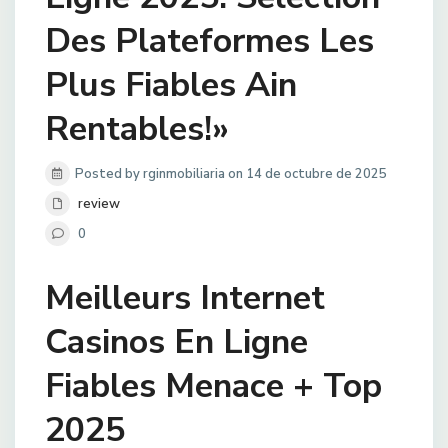
Des Plateformes Les
Plus Fiables Ain
Rentables!»
Posted by rginmobiliaria on 14 de octubre de 2025
review
0
Meilleurs Internet
Casinos En Ligne
Fiables Menace + Top
2025