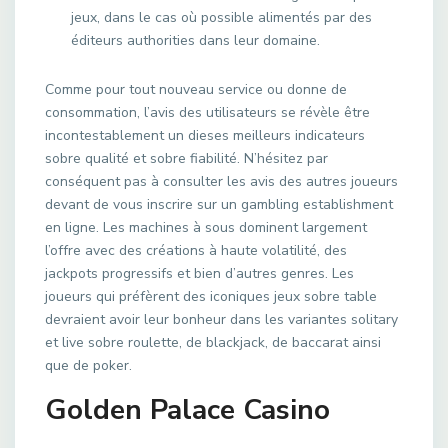
jeux, dans le cas où possible alimentés par des
éditeurs authorities dans leur domaine.
Comme pour tout nouveau service ou donne de
consommation, l’avis des utilisateurs se révèle être
incontestablement un dieses meilleurs indicateurs
sobre qualité et sobre fiabilité. N’hésitez par
conséquent pas à consulter les avis des autres joueurs
devant de vous inscrire sur un gambling establishment
en ligne. Les machines à sous dominent largement
l’offre avec des créations à haute volatilité, des
jackpots progressifs et bien d’autres genres. Les
joueurs qui préfèrent des iconiques jeux sobre table
devraient avoir leur bonheur dans les variantes solitary
et live sobre roulette, de blackjack, de baccarat ainsi
que de poker.
Golden Palace Casino