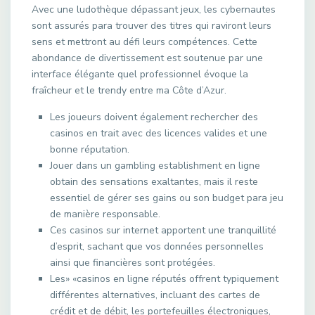
Avec une ludothèque dépassant jeux, les cybernautes
sont assurés para trouver des titres qui raviront leurs
sens et mettront au défi leurs compétences. Cette
abondance de divertissement est soutenue par une
interface élégante quel professionnel évoque la
fraîcheur et le trendy entre ma Côte d’Azur.
Les joueurs doivent également rechercher des
casinos en trait avec des licences valides et une
bonne réputation.
Jouer dans un gambling establishment en ligne
obtain des sensations exaltantes, mais il reste
essentiel de gérer ses gains ou son budget para jeu
de manière responsable.
Ces casinos sur internet apportent une tranquillité
d’esprit, sachant que vos données personnelles
ainsi que financières sont protégées.
Les» «casinos en ligne réputés offrent typiquement
différentes alternatives, incluant des cartes de
crédit et de débit, les portefeuilles électroniques,