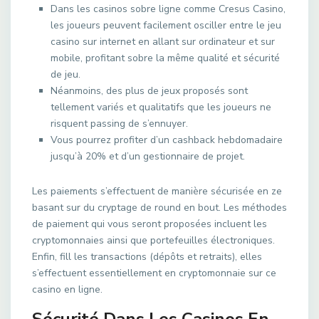
Dans les casinos sobre ligne comme Cresus Casino,
les joueurs peuvent facilement osciller entre le jeu
casino sur internet en allant sur ordinateur et sur
mobile, profitant sobre la même qualité et sécurité
de jeu.
Néanmoins, des plus de jeux proposés sont
tellement variés et qualitatifs que les joueurs ne
risquent passing de s’ennuyer.
Vous pourrez profiter d’un cashback hebdomadaire
jusqu’à 20% et d’un gestionnaire de projet.
Les paiements s’effectuent de manière sécurisée en ze
basant sur du cryptage de round en bout. Les méthodes
de paiement qui vous seront proposées incluent les
cryptomonnaies ainsi que portefeuilles électroniques.
Enfin, fill les transactions (dépôts et retraits), elles
s’effectuent essentiellement en cryptomonnaie sur ce
casino en ligne.