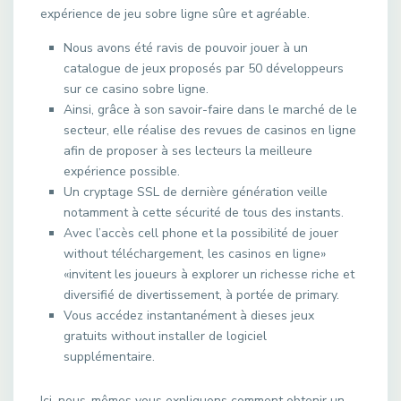
expérience de jeu sobre ligne sûre et agréable.
Nous avons été ravis de pouvoir jouer à un
catalogue de jeux proposés par 50 développeurs
sur ce casino sobre ligne.
Ainsi, grâce à son savoir-faire dans le marché de le
secteur, elle réalise des revues de casinos en ligne
afin de proposer à ses lecteurs la meilleure
expérience possible.
Un cryptage SSL de dernière génération veille
notamment à cette sécurité de tous des instants.
Avec l’accès cell phone et la possibilité de jouer
without téléchargement, les casinos en ligne»
«invitent les joueurs à explorer un richesse riche et
diversifié de divertissement, à portée de primary.
Vous accédez instantanément à dieses jeux
gratuits without installer de logiciel
supplémentaire.
Ici, nous-mêmes vous expliquons comment obtenir un