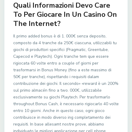
Quali Informazioni Devo Care
To Per Giocare In Un Casino On
The Internet?
Il primo added bonus è di 1. 000€ senza deposito,
composto da 4 tranche da 250€ ciascuna, utilizzabili tu
giochi di produttori specifici (Pragmatic, Greentube,
Capecod e Playtech). Ogni tranche tem que essere
rigiocata 60 volte entro a couple of giorni per
trasformarsi in Bonus Money (fino a este massimo di
50€ per tranche), rispettando i requisiti dalam
contribuzione dei giochi. Il secondo» «reward è un 200%
sul primo almacén fino a two. 000€, utilizzabile
esclusivamente su giochi Playtech. Per trasformarlo
throughout Bonus Cash, è necessario rigiocarlo 40 volte
entro 10 giorni. Anche in questo caso, ogni gioco
contribuisce in modo diverso ing completamento dei
requisiti. In base allesamt nostre prove, abbiamo
individuato le migliori applicazione per cell phone