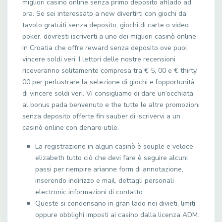
migliori casino online senza primo deposito afilado ad
ora. Se sei interessato a new divertirti con giochi da
tavolo gratuiti senza deposito, giochi di carte o video
poker, dovresti iscriverti a uno dei migliori casinò online
in Croatia che offre reward senza deposito ove puoi
vincere soldi veri. I lettori delle nostre recensioni
riceveranno solitamente compresa tra € 5, 00 e € thirty,
00 per perlustrare la selezione di giochi e l’opportunità
di vincere soldi veri. Vi consigliamo di dare un’occhiata
al bonus pada benvenuto e the tutte le altre promozioni
senza deposito offerte fin sauber di iscrivervi a un
casinò online con denaro utile.
La registrazione in algun casinò è souple e veloce
elizabeth tutto ciò che devi fare è seguire alcuni
passi per riempire arianne form di annotazione,
inserendo indirizzo e mail, dettagli personali
electronic informazioni di contatto.
Queste si condensano in gran lado nei divieti, limiti
oppure obblighi imposti ai casino dalla licenza ADM.