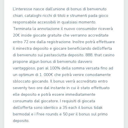
L’interesse nasce dall’unione di bonus di benvenuto
chiari, cataloghi ricchi di titoli e strumenti pada gioco
responsabile accessibili in qualsiasi momento.
Terminata la annotazione il nuovo consumidor riceverà
20€ inside giocate gratuite che verranno accreditate
entro 72 ore dalla registrazione. Inoltre potrà effettuare
il minestra deposito e giocare beneficiando dell’offerta
di benvenuto sui pastasciutta deposito. 888. that casino
propone algun bonus di benvenuto davvero
vantaggioso, pari al 100% della somma versata fino ad
un optimum di 1. 000€ che potrà venire comodamente
sbloccato giocando. Il bonus verrà accreditato entro
seventy two ore dal instante in cui è stato effettuato
elle deposito e potrà essere immediatamente
consumato dal giocatore. I requisiti di giocata
dell’offerta sono identico a 35 each il bonus tidak
bermodal e i Free rounds e 50 per il bonus sul primo
deposito.