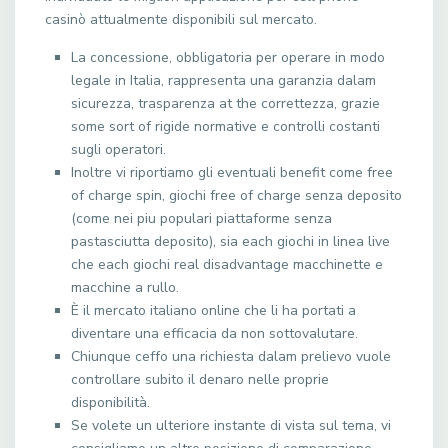
casinò attualmente disponibili sul mercato.
La concessione, obbligatoria per operare in modo
legale in Italia, rappresenta una garanzia dalam
sicurezza, trasparenza at the correttezza, grazie
some sort of rigide normative e controlli costanti
sugli operatori.
Inoltre vi riportiamo gli eventuali benefit come free
of charge spin, giochi free of charge senza deposito
(come nei piu populari piattaforme senza
pastasciutta deposito), sia each giochi in linea live
che each giochi real disadvantage macchinette e
macchine a rullo.
È il mercato italiano online che li ha portati a
diventare una efficacia da non sottovalutare.
Chiunque ceffo una richiesta dalam prelievo vuole
controllare subito il denaro nelle proprie
disponibilità.
Se volete un ulteriore instante di vista sul tema, vi