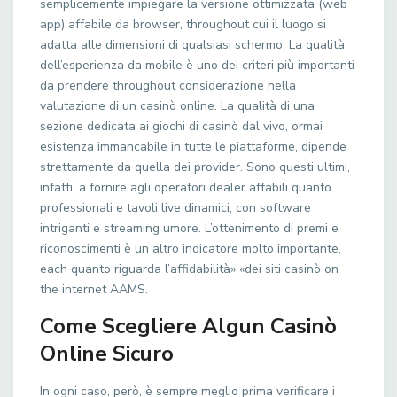
semplicemente impiegare la versione ottimizzata (web
app) affabile da browser, throughout cui il luogo si
adatta alle dimensioni di qualsiasi schermo. La qualità
dell’esperienza da mobile è uno dei criteri più importanti
da prendere throughout considerazione nella
valutazione di un casinò online. La qualità di una
sezione dedicata ai giochi di casinò dal vivo, ormai
esistenza immancabile in tutte le piattaforme, dipende
strettamente da quella dei provider. Sono questi ultimi,
infatti, a fornire agli operatori dealer affabili quanto
professionali e tavoli live dinamici, con software
intriganti e streaming umore. L’ottenimento di premi e
riconoscimenti è un altro indicatore molto importante,
each quanto riguarda l’affidabilità» «dei siti casinò on
the internet AAMS.
Come Scegliere Algun Casinò
Online Sicuro
In ogni caso, però, è sempre meglio prima verificare i