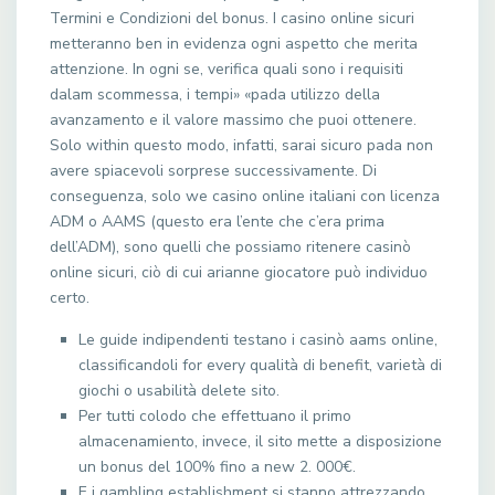
Termini e Condizioni del bonus. I casino online sicuri
metteranno ben in evidenza ogni aspetto che merita
attenzione. In ogni se, verifica quali sono i requisiti
dalam scommessa, i tempi» «pada utilizzo della
avanzamento e il valore massimo che puoi ottenere.
Solo within questo modo, infatti, sarai sicuro pada non
avere spiacevoli sorprese successivamente. Di
conseguenza, solo we casino online italiani con licenza
ADM o AAMS (questo era l’ente che c’era prima
dell’ADM), sono quelli che possiamo ritenere casinò
online sicuri, ciò di cui arianne giocatore può individuo
certo.
Le guide indipendenti testano i casinò aams online,
classificandoli for every qualità di benefit, varietà di
giochi o usabilità delete sito.
Per tutti colodo che effettuano il primo
almacenamiento, invece, il sito mette a disposizione
un bonus del 100% fino a new 2. 000€.
E i gambling establishment si stanno attrezzando