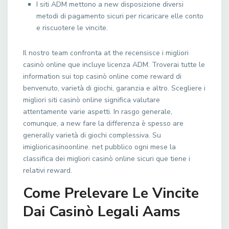
I siti ADM mettono a new disposizione diversi
metodi di pagamento sicuri per ricaricare elle conto
e riscuotere le vincite.
Il nostro team confronta at the recensisce i migliori
casinò online que incluye licenza ADM. Troverai tutte le
information sui top casinò online come reward di
benvenuto, varietà di giochi, garanzia e altro. Scegliere i
migliori siti casinò online significa valutare
attentamente varie aspetti. In rasgo generale,
comunque, a new fare la differenza è spesso are
generally varietà di giochi complessiva. Su
imiglioricasinoonline. net pubblico ogni mese la
classifica dei migliori casinò online sicuri que tiene i
relativi reward.
Come Prelevare Le Vincite
Dai Casinò Legali Aams