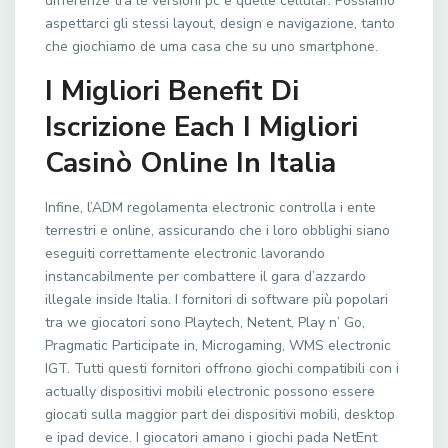
differenze tra le versioni pc e quelle cellular. Possiamo
aspettarci gli stessi layout, design e navigazione, tanto
che giochiamo de uma casa che su uno smartphone.
I Migliori Benefit Di
Iscrizione Each I Migliori
Casinò Online In Italia
Infine, l’ADM regolamenta electronic controlla i ente
terrestri e online, assicurando che i loro obblighi siano
eseguiti correttamente electronic lavorando
instancabilmente per combattere il gara d’azzardo
illegale inside Italia. I fornitori di software più popolari
tra we giocatori sono Playtech, Netent, Play n’ Go,
Pragmatic Participate in, Microgaming, WMS electronic
IGT. Tutti questi fornitori offrono giochi compatibili con i
actually dispositivi mobili electronic possono essere
giocati sulla maggior part dei dispositivi mobili, desktop
e ipad device. I giocatori amano i giochi pada NetEnt