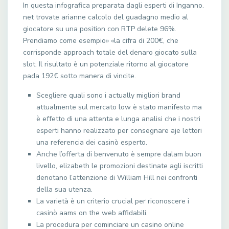
In questa infografica preparata dagli esperti di Inganno.
net trovate arianne calcolo del guadagno medio al
giocatore su una position con RTP delete 96%.
Prendiamo come esempio» «la cifra di 200€, che
corrisponde approach totale del denaro giocato sulla
slot. Il risultato è un potenziale ritorno al giocatore
pada 192€ sotto manera di vincite.
Scegliere quali sono i actually migliori brand
attualmente sul mercato low è stato manifesto ma
è effetto di una attenta e lunga analisi che i nostri
esperti hanno realizzato per consegnare aje lettori
una referencia dei casinò esperto.
Anche l’offerta di benvenuto è sempre dalam buon
livello, elizabeth le promozioni destinate agli iscritti
denotano l’attenzione di William Hill nei confronti
della sua utenza.
La varietà è un criterio crucial per riconoscere i
casinò aams on the web affidabili.
La procedura per cominciare un casino online