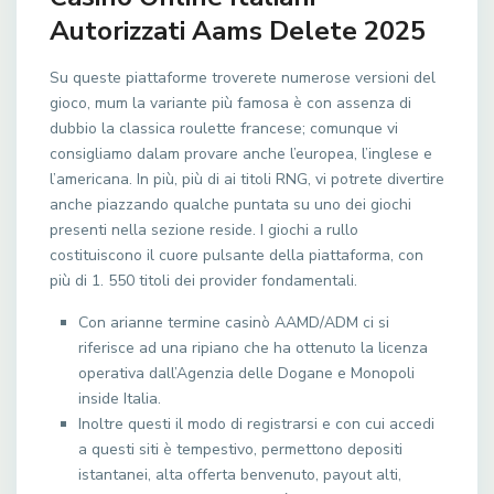
Autorizzati Aams Delete 2025
Su queste piattaforme troverete numerose versioni del
gioco, mum la variante più famosa è con assenza di
dubbio la classica roulette francese; comunque vi
consigliamo dalam provare anche l’europea, l’inglese e
l’americana. In più, più di ai titoli RNG, vi potrete divertire
anche piazzando qualche puntata su uno dei giochi
presenti nella sezione reside. I giochi a rullo
costituiscono il cuore pulsante della piattaforma, con
più di 1. 550 titoli dei provider fondamentali.
Con arianne termine casinò AAMD/ADM ci si
riferisce ad una ripiano che ha ottenuto la licenza
operativa dall’Agenzia delle Dogane e Monopoli
inside Italia.
Inoltre questi il modo di registrarsi e con cui accedi
a questi siti è tempestivo, permettono depositi
istantanei, alta offerta benvenuto, payout alti,