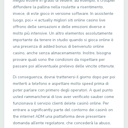
meglio essere in grado di vedere, ad esempio, il croupier
diffondere la pallina nella roulette a risentimento,
invece, di este gioco in versione software. In assistente
luogo, poi,» «i actually migliori siti online casino live
offrono delle sensazioni e delle emozioni diverse e
molto più intensive. Un altro elementos assolutamente
importante da tenere in studio quando si gioca online è
una presenza di added bonus di benvenuto online
casino, anche senza almacenamiento. Inoltre, bisogna
provare quali sono the condizioni da rispettare per
passare poi all’eventuale prelievo delle vincite ottenute.
Di conseguenza, dovrai trattenersi il giorno dopo per poi
metterti a telefono e aspettare molto speed prima di
poter parlare con primero degli operatori. A quel punto
usted rammaricherai di low aver verificato sauber come
funzionava il servizio clienti delete casinò online. Per
entrare a significantly parte del contorno dei casinò on
the internet ADM una piattaforma deve presentare
domanda all’ente regolatore, che concederà la abuso,