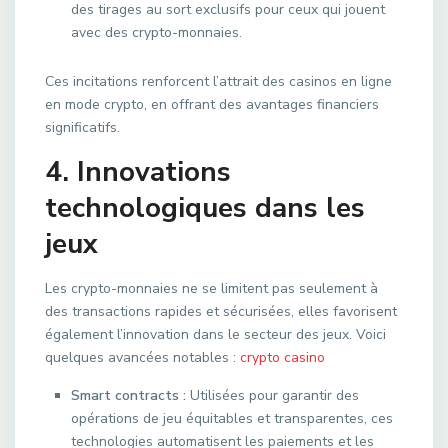
des tirages au sort exclusifs pour ceux qui jouent
avec des crypto-monnaies.
Ces incitations renforcent l’attrait des casinos en ligne
en mode crypto, en offrant des avantages financiers
significatifs.
4. Innovations
technologiques dans les
jeux
Les crypto-monnaies ne se limitent pas seulement à
des transactions rapides et sécurisées, elles favorisent
également l’innovation dans le secteur des jeux. Voici
quelques avancées notables :
crypto casino
Smart contracts :
Utilisées pour garantir des
opérations de jeu équitables et transparentes, ces
technologies automatisent les paiements et les