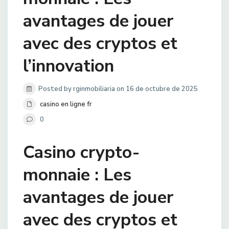
avantages de jouer
avec des cryptos et
l’innovation
Posted by rginmobiliaria on 16 de octubre de 2025
casino en ligne fr
0
Casino crypto-
monnaie : Les
avantages de jouer
avec des cryptos et