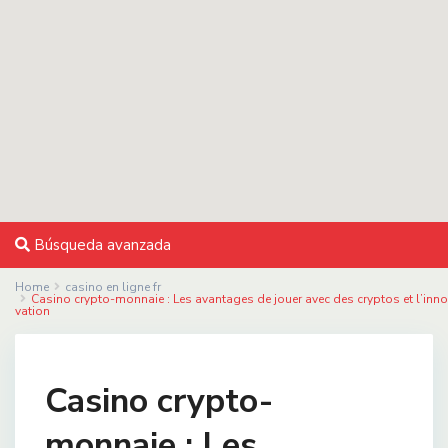
Búsqueda avanzada
Home
casino en ligne fr
Casino crypto-monnaie : Les avantages de jouer avec des cryptos et l’inno
vation
Casino crypto-
monnaie : Les