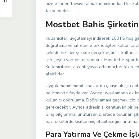
hizmetinden tavsiye almak mümkündür. Her kulla
takip edebilir.
Mostbet Bahis Şirketini
Kullanıcılar, uygulamayı indirerek 100 FS hoş ge
doğrulama ve şifreleme teknolojileri kullanılar
şekilde hızlı bir şekilde gerçekleştirilir, kulla
için çeşitli yöntemler sunulur. Mostbet e-spor 
Kullanıcılarımız, canlı yayınlarla maçları takip ed
alabilirler.
Uygulamanın mobil cihazlarda çalışmak için daha 
belirtmekte fayda var. Ayrıca uygulamada ek kor
kullanıcı doğrulama. Doğrulamayı geçmek için, b
gerekecektir. Ayrıca adresinizi kanıtlayan bir b
Giriş bilgilerinizi unutursanız, sitede bulunan şi
bazı ülkelerde kısıtlanmış olabileceğini unutm
Para Yatırma Ve Çekme İşl