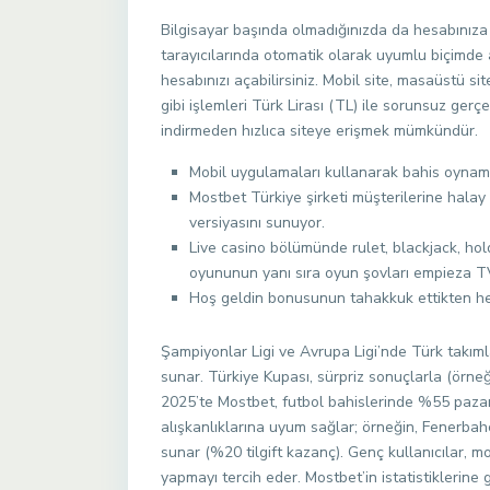
Bilgisayar başında olmadığınızda da hesabınıza 
tarayıcılarında otomatik olarak uyumlu biçimde 
hesabınızı açabilirsiniz. Mobil site, masaüstü si
gibi işlemleri Türk Lirası (TL) ile sorunsuz gerçe
indirmeden hızlıca siteye erişmek mümkündür.
Mobil uygulamaları kullanarak bahis oynamay
Mostbet Türkiye şirketi müşterilerine halay 
versiyasını sunuyor.
Live casino bölümünde rulet, blackjack, ho
oyununun yanı sıra oyun şovları empieza T
Hoş geldin bonusunun tahakkuk ettikten he
Şampiyonlar Ligi ve Avrupa Ligi’nde Türk takımla
sunar. Türkiye Kupası, sürpriz sonuçlarla (örneğin,
2025’te Mostbet, futbol bahislerinde %55 pazar
alışkanlıklarına uyum sağlar; örneğin, Fenerbah
sunar (%20 tilgift kazanç). Genç kullanıcılar, m
yapmayı tercih eder. Mostbet’in istatistiklerine 