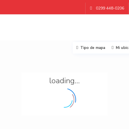
0299 448-0206
Tipo de mapa
Mi ubic
loading...