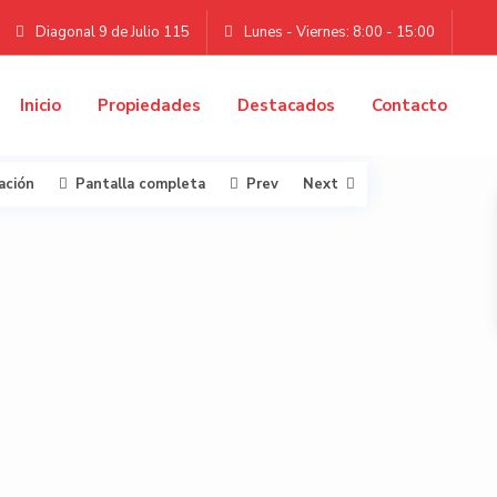
Diagonal 9 de Julio 115
Lunes - Viernes: 8:00 - 15:00
Inicio
Propiedades
Destacados
Contacto
ación
Pantalla completa
Prev
Next