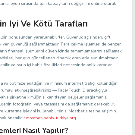
nıcı oyun sırasında tüm katsayıların değişimini online olarak
n Iyi Ve Kötü Tarafları
ldin bonusundan yararlanabilirler. Güvenlik açısından, çift
ak veri güvenliği sağlanmaktadır. Para çekme işlemleri de benzer
nıcıların finansal işlemlerini güven içinde tamamlamalarını sağlamak
bahisleri, her gün güncellenen dinamik oranlarla sunulmaktadır.
ebilir ve oyun içi bahis özellikleri neticesinde anlık kararlar
iyi optimize edildiğini ve minimum internet trafiği kullandığını
umayı etkinleştirebilirsiniz — Face/Touch ID aracılığıyla
ahis şirketine kimliğinizi kanıtlayan belgeler sağlamanız
elgenin fotoğrafını veya taramasını da sağlamanız gerekebilir.
fre kurtarma işlevini kullanabilirsiniz. Mostbet sitesine erişimin
amak önemlidir
mostbet-bahis-turkiye.org
.
emleri Nasıl Yapılır?