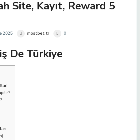
ah Site, Kayıt, Reward 5
de 2025
mostbet tr
0
iş De Türkiye
ları
pılır?
?
ları
m)