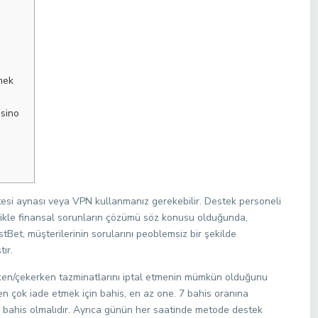
mek
asino
esi aynası veya VPN kullanmanız gerekebilir. Destek personeli
zellikle finansal sorunların çözümü söz konusu olduğunda,
Bet, müşterilerinin sorularını peoblemsiz bir şekilde
ır.
ırken/çekerken tazminatlarını iptal etmenin mümkün olduğunu
en çok iade etmek için bahis, en az one. 7 bahis oranına
r bahis olmalıdır. Ayrıca günün her saatinde metode destek