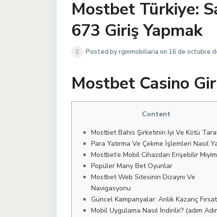
Mostbet Türkiye: S
673 Giriş Yapmak
Posted by rginmobiliaria on 16 de octubre 
Mostbet Casino Gir
Content
Mostbet Bahis Şirketinin Iyi Ve Kötü Taraf
Para Yatırma Ve Çekme İşlemleri Nasıl Ya
Mostbet’e Mobil Cihazdan Erişebilir Miyim
Popüler Many Bet Oyunlar
Mostbet Web Sitesinin Dizaynı Ve
Navigasyonu
Güncel Kampanyalar: Anlık Kazanç Fırsat
Mobil Uygulama Nasıl İndirilir? (adım Adı