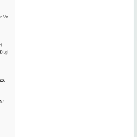
er Ve
ri
Bilgi
uzu
ı?