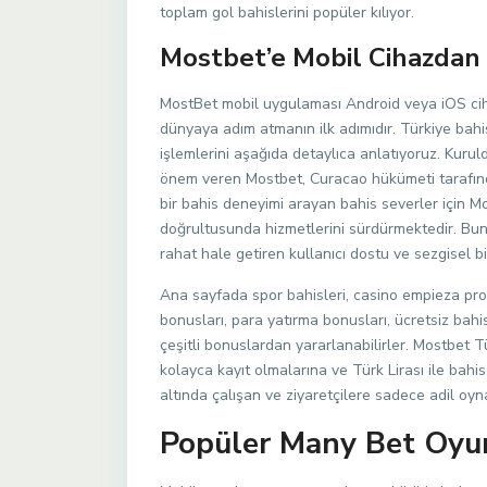
toplam gol bahislerini popüler kılıyor.
Mostbet’e Mobil Cihazdan E
MostBet mobil uygulaması Android veya iOS cihaz
dünyaya adım atmanın ilk adımıdır. Türkiye bahis
işlemlerini aşağıda detaylıca anlatıyoruz. Kur
önem veren Mostbet, Curacao hükümeti tarafında
bir bahis deneyimi arayan bahis severler için Mos
doğrultusunda hizmetlerini sürdürmektedir. Buna 
rahat hale getiren kullanıcı dostu ve sezgisel bir
Ana sayfada spor bahisleri, casino empieza pro
bonusları, para yatırma bonusları, ücretsiz bahi
çeşitli bonuslardan yararlanabilirler. Mostbet Tü
kolayca kayıt olmalarına ve Türk Lirası ile bah
altında çalışan ve ziyaretçilere sadece adil oyn
Popüler Many Bet Oyu