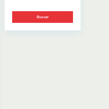
Buscar