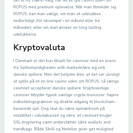
det til ou stærkt valg, når du vil spil casino uden om
ROFUS med premium-oplevelse. Når man tilmelder sig
ROFUS, kan man vælge, om man vil udelukkes
midlertidigt (for eksempel i en måned eller tre
måneder), eller om man ønsker en long lasting
udelukkelse.
Kryptovaluta
I Danmark er det kun tilladt for casinoer med en licens
fra Spillemyndigheden with markedsføre sig unti
danske spillere. Men det betyder ikke, at det ser ulovligt
at spille på et on line casino uden om ROFUS, så længe
casinoet accepterer danske spillere. Kryptovenlige
casinoer tilbyder typisk særlige crypto-bonusser, højere
indbetalingsgrænser og direkte adgang til blockchain-
baserede spil. Dog skal du være opmærksom på
volatilitet i valutakursen og sikre, at casinoet bruger
SSL-kryptering samt understøtter sikre wallets and
handbags. Både Skrill og Neteller giver get mulighed