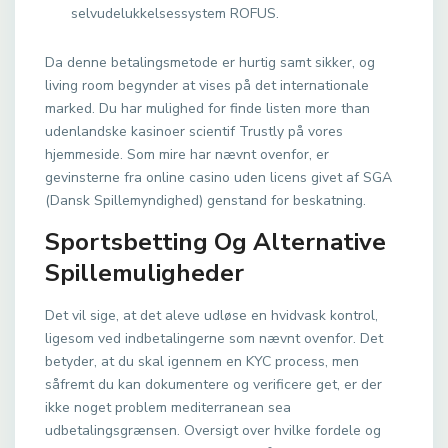
selvudelukkelsessystem ROFUS.
Da denne betalingsmetode er hurtig samt sikker, og
living room begynder at vises på det internationale
marked. Du har mulighed for finde listen more than
udenlandske kasinoer scientif Trustly på vores
hjemmeside. Som mire har nævnt ovenfor, er
gevinsterne fra online casino uden licens givet af SGA
(Dansk Spillemyndighed) genstand for beskatning.
Sportsbetting Og Alternative
Spillemuligheder
Det vil sige, at det aleve udløse en hvidvask kontrol,
ligesom ved indbetalingerne som nævnt ovenfor. Det
betyder, at du skal igennem en KYC process, men
såfremt du kan dokumentere og verificere get, er der
ikke noget problem mediterranean sea
udbetalingsgrænsen. Oversigt over hvilke fordele og