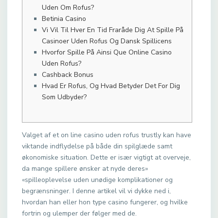
Uden Om Rofus?
Betinia Casino
Vi Vil Til Hver En Tid Fraråde Dig At Spille På
Casinoer Uden Rofus Og Dansk Spillicens
Hvorfor Spille På Ainsi Que Online Casino
Uden Rofus?
Cashback Bonus
Hvad Er Rofus, Og Hvad Betyder Det For Dig
Som Udbyder?
Valget af et on line casino uden rofus trustly kan have
viktande indflydelse på både din spilglæde samt
økonomiske situation. Dette er især vigtigt at overveje,
da mange spillere ønsker at nyde deres»
«spilleoplevelse uden unødige komplikationer og
begrænsninger. I denne artikel vil vi dykke ned i,
hvordan han eller hon type casino fungerer, og hvilke
fortrin og ulemper der følger med de.