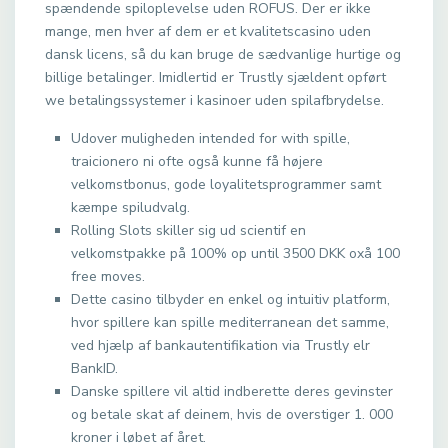
spændende spiloplevelse uden ROFUS. Der er ikke
mange, men hver af dem er et kvalitetscasino uden
dansk licens, så du kan bruge de sædvanlige hurtige og
billige betalinger. Imidlertid er Trustly sjældent opført
we betalingssystemer i kasinoer uden spilafbrydelse.
Udover muligheden intended for with spille,
traicionero ni ofte også kunne få højere
velkomstbonus, gode loyalitetsprogrammer samt
kæmpe spiludvalg.
Rolling Slots skiller sig ud scientif en
velkomstpakke på 100% op until 3500 DKK oxå 100
free moves.
Dette casino tilbyder en enkel og intuitiv platform,
hvor spillere kan spille mediterranean det samme,
ved hjælp af bankautentifikation via Trustly elr
BankID.
Danske spillere vil altid indberette deres gevinster
og betale skat af deinem, hvis de overstiger 1. 000
kroner i løbet af året.