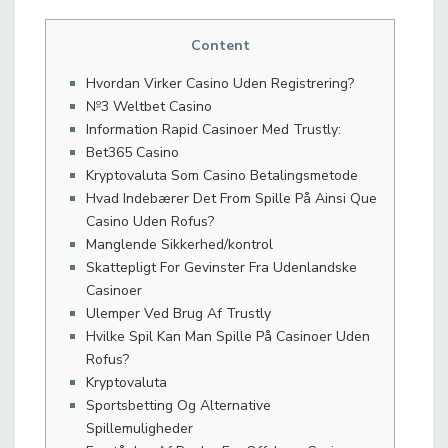
Content
Hvordan Virker Casino Uden Registrering?
№3 Weltbet Casino
Information Rapid Casinoer Med Trustly:
Bet365 Casino
Kryptovaluta Som Casino Betalingsmetode
Hvad Indebærer Det From Spille På Ainsi Que
Casino Uden Rofus?
Manglende Sikkerhed/kontrol
Skattepligt For Gevinster Fra Udenlandske
Casinoer
Ulemper Ved Brug Af Trustly
Hvilke Spil Kan Man Spille På Casinoer Uden
Rofus?
Kryptovaluta
Sportsbetting Og Alternative
Spillemuligheder