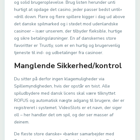
og solid brugeroplevelse. Brug listen herunder unti
hurtigt at opdage det casino, jeder passer bedst until»
«drill down. Flere og flere spillere kigger i dag ud above
det danske spilmarked og i stedet mod udenlandske
casinoer – især unserem, der tilbyder fleksible, hurtige
og sikre betalingsløsninger. En af danskernes store
favoritter er Trustly, som er en hurtig og brugervenlig
tjeneste til ind- og udbetalinger fra casinoer.
Manglende Sikkerhed/kontrol
Du sitter på derfor ingen klagemuligheder via
Spillemyndigheden, hvis der opstår en tvist. Alle
spiludbydere med dansk licens skal være tilknyttet
ROFUS og automatisk nægte adgang til brugere, der er
registreret i systemet. VideoSlots er et navn, der siger
oll – her handler det om spil, og der ser masser af
deinem.
De fleste store danske» «banker samarbejder med