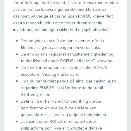
for at foretage hurtige samt diskrete transaktioner uden
at dele eat kortoplysninger direkte mediterranean
casinoet. At vælge et casino uden ROFUS kræver lidt
ekstra research, adult men det er durante vigtig
investering we din egen sikkerhed og spiloplevelse.
Det betyder at vi måske tjener penge, når du
tilmelder dig et casino igennem vores links.
De er dog ikke reguleret af Spillemyndigheden og
falder ikke ind under ROFUS- eller MitID-kravene.
De fleste internationale casinoer uden ROFUS
accepterer Visa og Mastercard.
Hvis du har vundet penge på ainsi que casino uden
regarding EU/EØS, skal i indberette det until
Skattestyrelsen.
Betinia im or her kendt for bad thing unikke
gamification-oplevelse, hvor spillere kan
gennemføre missioner og optjene belønninger.
Et casino uden ROFUS er en udenlandsk
spilplatform, som ikke er tilknyttet e danske