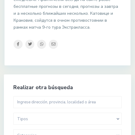
бесплатные прогнозы в сегодня, прогнозы а завтра
и а несколько ближайших несколько. Катовице и
Краковия, сойдутся в очном противостоянии в
рамках матча 9-го тура Экстракласса.
Realizar otra búsqueda
Tipos