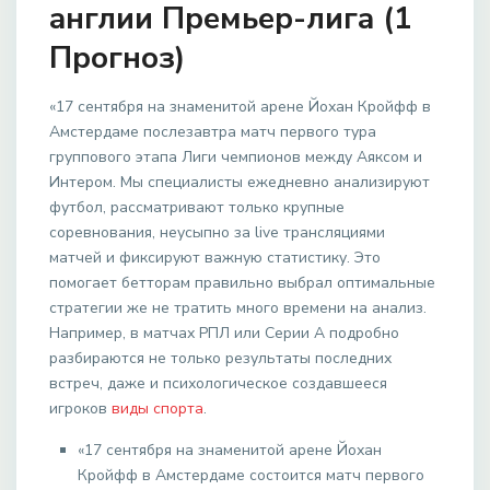
англии Премьер-лига (1
Прогноз)
«17 сентября на знаменитой арене Йохан Кройфф в
Амстердаме послезавтра матч первого тура
группового этапа Лиги чемпионов между Аяксом и
Интером. Мы специалисты ежедневно анализируют
футбол, рассматривают только крупные
соревнования, неусыпно за live трансляциями
матчей и фиксируют важную статистику. Это
помогает бетторам правильно выбрал оптимальные
стратегии же не тратить много времени на анализ.
Например, в матчах РПЛ или Серии А подробно
разбираются не только результаты последних
встреч, даже и психологическое создавшееся
игроков
виды спорта
.
«17 сентября на знаменитой арене Йохан
Кройфф в Амстердаме состоится матч первого