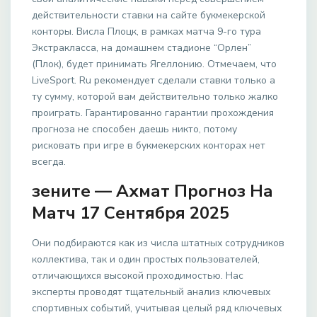
действительности ставки на сайте букмекерской
конторы. Висла Плоцк, в рамках матча 9-го тура
Экстракласса, на домашнем стадионе “Орлен”
(Плок), будет принимать Ягеллонию. Отмечаем, что
LiveSport. Ru рекомендует сделали ставки только а
ту сумму, которой вам действительно только жалко
проиграть. Гарантированно гарантии прохождения
прогноза не способен даешь никто, потому
рисковать при игре в букмекерских конторах нет
всегда.
зените — Ахмат Прогноз На
Матч 17 Сентября 2025
Они подбираются как из числа штатных сотрудников
коллектива, так и один простых пользователей,
отличающихся высокой проходимостью. Нас
эксперты проводят тщательный анализ ключевых
спортивных событий, учитывая целый ряд ключевых