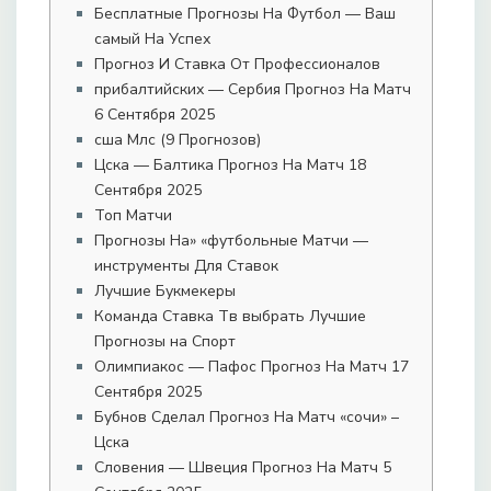
Бесплатные Прогнозы На Футбол — Ваш
самый На Успех
Прогноз И Ставка От Профессионалов
прибалтийских — Сербия Прогноз На Матч
6 Сентября 2025
сша Млс (9 Прогнозов)
Цска — Балтика Прогноз На Матч 18
Сентября 2025
Топ Матчи
Прогнозы На» «футбольные Матчи —
инструменты Для Ставок
Лучшие Букмекеры
Команда Ставка Tв выбрать Лучшие
Прогнозы на Спорт
Олимпиакос — Пафос Прогноз На Матч 17
Сентября 2025
Бубнов Сделал Прогноз На Матч «сочи» –
Цска
Словения — Швеция Прогноз На Матч 5