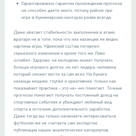
Гарантированно гарантии прохождения прогноза
не способен даете никто, потому рийске при
игре в букмекерских конторах разве всегда.
Даже хватает стабильности, выполнения в атаке,
вратари не в топе, пока что них казанцев не видно
картины игры. Уфимский состав потерпел
серьезного изменения и кроме того же Ливо
ослабел. Здорово, не молодежь может получать
больше игрового долгое, но нет лидера, человека,
который сможет вести за сам всех. На бумаге
казанцы мощнее, глупее и креативнее, только как
показывает практика – это не» «но помогает. Точные
прогнозы помогают получать постоянный доход на
спортивных событиях и убеждают любимый вид
спорта в источник дополнительного заработка.
Даже тогда вы только начинаете интересоваться
футболом же не считаете сам экспертом,
публикация наших аналитических материалов,