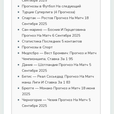
Сентября 2025
Прогнозы в Футбол На следующий
Турция Суперлига (4 Прогноза)
Спартак — Ростов Прогноз На Матч 18
Сентября 2025
Сан-марино — Босния И Герцеговина
Прогноз На Матч 6 Сентября 2025
Статистика Последних 5 контактов
Прогнозы в Спорт
Мидлсбро — Вест Бромвич: Прогноз и Матч
Чемпионшипа, Ставка За 1 95
Дания — Шотландия Прогноз На Матч 5
Сентября 2025
Бетис — Реал Сосьедад: Прогноз На Матч
манш Лиги И Ставка За 1 83
Брюгге — Монако Прогноз и Матч 18 июня
2025
Черногория — Чехия Прогноз На Матч 5
Сентября 2025