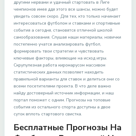
другими нервами и удачный стартовать в Лиге
чемпионов имея ддя этого все шансы, можно будет
увидеть совсем скоро. Для тех, кто только начинает
интересоваться футболом и ставками и спортивные
события а сегодня, становятся отличной школой
самообразования. Слушая наши материалы, новички
постепенно учатся анализировать футбол,
формировать твои стратегии и чувствовать
ключевые факторы, влияющие на исход игры.
Скрупулезная работа киромарусом массивом
статистических данных позволяет находить
правильной варианты для ставок и делиться они со
всеми посетителями проекта. В что деле важно
найду достоверный источник информации, и наш
портал поможет с одним. Прогнозы на топовые
события из остального спорта доступны а двое
суток вплоть стартового свистка.
Бесплатные Прогнозы На