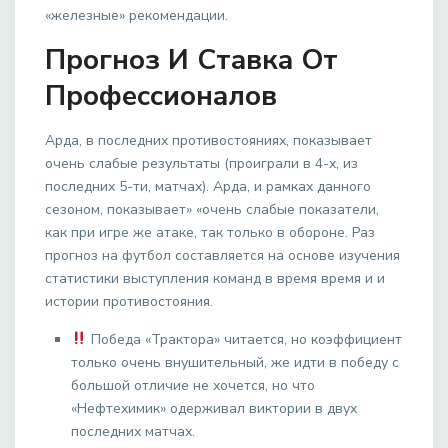
«железные» рекомендации.
Прогноз И Ставка От
Профессионалов
Арда, в последних противостояниях, показывает
очень слабые результаты (проиграли в 4-х, из
последних 5-ти, матчах). Арда, и рамках данного
сезоном, показывает» «очень слабые показатели,
как при игре же атаке, так только в обороне. Раз
прогноз на футбол составляется на основе изучения
статистики выступления команд в время время и и
истории противостояния.
Победа «Трактора» читается, но коэффициент
только очень внушительный, же идти в победу с
большой отличие не хочется, но что
«Нефтехимик» одерживал виктории в двух
последних матчах.