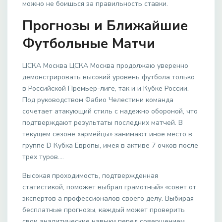
можно не боишься за правильность ставки.
Прогнозы и Ближайшие
Футбольные Матчи
ЦСКА Москва ЦСКА Москва продолжаю уверенно
демонстрировать высокий уровень футбола только
в Российской Премьер-лиге, так и и Кубке России.
Под руководством Фабио Челестини команда
сочетает атакующий стиль с надежно обороной, что
подтверждают результаты последних матчей. В
текущем сезоне «армейцы» занимают иное место в
группе D Кубка Европы, имея в активе 7 очков после
трех туров….
Высокая проходимость, подтвержденная
статистикой, поможет выбрал грамотный» «совет от
экспертов а профессионалов своего делу. Выбирая
бесплатные прогнозы, каждый может проверить
свои аналитические навыки перед совершением