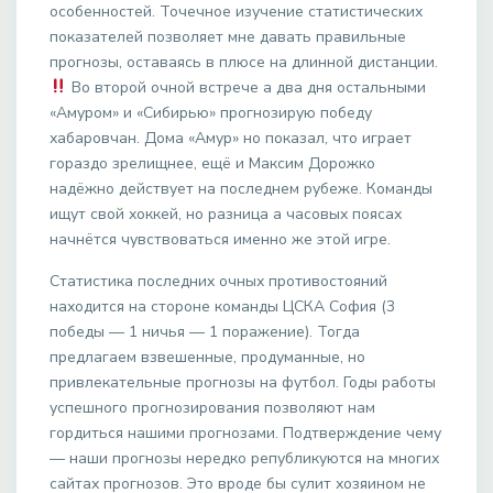
особенностей. Точечное изучение статистических
показателей позволяет мне давать правильные
прогнозы, оставаясь в плюсе на длинной дистанции.
Во второй очной встрече а два дня остальными
«Амуром» и «Сибирью» прогнозирую победу
хабаровчан. Дома «Амур» но показал, что играет
гораздо зрелищнее, ещё и Максим Дорожко
надёжно действует на последнем рубеже. Команды
ищут свой хоккей, но разница а часовых поясах
начнётся чувствоваться именно же этой игре.
Статистика последних очных противостояний
находится на стороне команды ЦСКА София (3
победы — 1 ничья — 1 поражение). Тогда
предлагаем взвешенные, продуманные, но
привлекательные прогнозы на футбол. Годы работы
успешного прогнозирования позволяют нам
гордиться нашими прогнозами. Подтверждение чему
— наши прогнозы нередко републикуются на многих
сайтах прогнозов. Это вроде бы сулит хозяином не