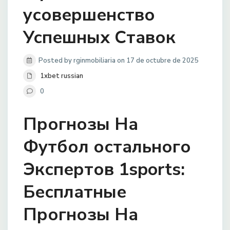
усовершенство
Успешных Ставок
Posted by rginmobiliaria on 17 de octubre de 2025
1xbet russian
0
Прогнозы На
Футбол остального
Экспертов 1sports:
Бесплатные
Прогнозы На