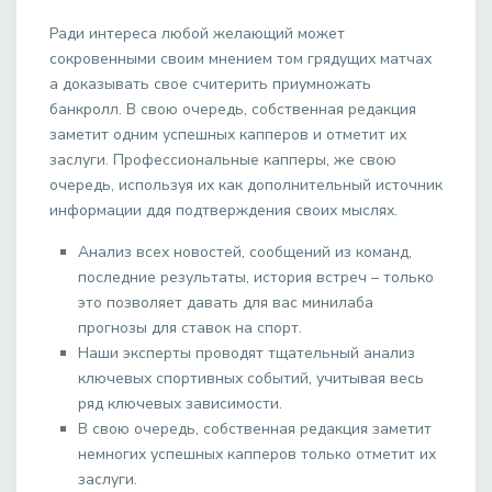
Ради интереса любой желающий может
сокровенными своим мнением том грядущих матчах
а доказывать свое считерить приумножать
банкролл. В свою очередь, собственная редакция
заметит одним успешных капперов и отметит их
заслуги. Профессиональные капперы, же свою
очередь, используя их как дополнительный источник
информации ддя подтверждения своих мыслях.
Анализ всех новостей, сообщений из команд,
последние результаты, история встреч – только
это позволяет давать для вас минилаба
прогнозы для ставок на спорт.
Наши эксперты проводят тщательный анализ
ключевых спортивных событий, учитывая весь
ряд ключевых зависимости.
В свою очередь, собственная редакция заметит
немногих успешных капперов только отметит их
заслуги.