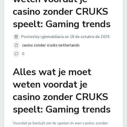
casino zonder CRUKS
speelt: Gaming trends
Posted by rginmobiliaria on 18 de octubre de 2025
casino zonder crucks netherlands
0
Alles wat je moet
weten voordat je
casino zonder CRUKS
speelt: Gaming trends
Voordat je besluit om te spelen in een casino zonder