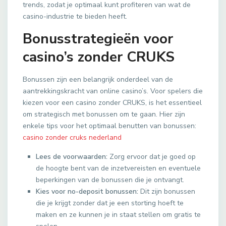
trends, zodat je optimaal kunt profiteren van wat de
casino-industrie te bieden heeft.
Bonusstrategieën voor
casino’s zonder CRUKS
Bonussen zijn een belangrijk onderdeel van de
aantrekkingskracht van online casino’s. Voor spelers die
kiezen voor een casino zonder CRUKS, is het essentieel
om strategisch met bonussen om te gaan. Hier zijn
enkele tips voor het optimaal benutten van bonussen:
casino zonder cruks nederland
Lees de voorwaarden:
Zorg ervoor dat je goed op
de hoogte bent van de inzetvereisten en eventuele
beperkingen van de bonussen die je ontvangt.
Kies voor no-deposit bonussen:
Dit zijn bonussen
die je krijgt zonder dat je een storting hoeft te
maken en ze kunnen je in staat stellen om gratis te