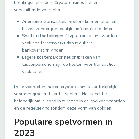
betalingsmethoden. Crypto-casinos bieden
verschillende voordelen:
Anonieme transacties:
Spelers kunnen anoniem
blijven zonder persoonlijke informatie te delen.
Snelle uitbetalingen:
Cryptotransacties worden
vaak sneller verwerkt dan reguliere
bankoverschrijvingen.
Lagere kosten:
Door het ontbreken van
tussenpersonen zijn de kosten voor transacties
vaak lager.
Deze voordelen maken crypto-casinos aantrekkelijk
voor een groeiend aantal spelers. Het is echter
belangrijk om je goed in te lezen in de spelvoorwaarden
en de regelgeving rondom deze vorm van gokken.
Populaire spelvormen in
2023