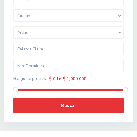
Ciudades
Areas
Rango de precios
$ 0 to $ 1,000,000
Buscar