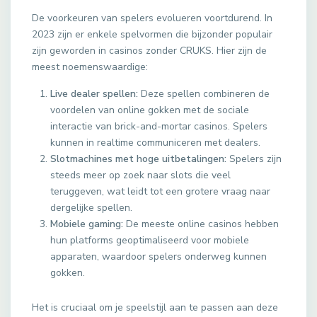
De voorkeuren van spelers evolueren voortdurend. In
2023 zijn er enkele spelvormen die bijzonder populair
zijn geworden in casinos zonder CRUKS. Hier zijn de
meest noemenswaardige:
Live dealer spellen:
Deze spellen combineren de
voordelen van online gokken met de sociale
interactie van brick-and-mortar casinos. Spelers
kunnen in realtime communiceren met dealers.
Slotmachines met hoge uitbetalingen:
Spelers zijn
steeds meer op zoek naar slots die veel
teruggeven, wat leidt tot een grotere vraag naar
dergelijke spellen.
Mobiele gaming:
De meeste online casinos hebben
hun platforms geoptimaliseerd voor mobiele
apparaten, waardoor spelers onderweg kunnen
gokken.
Het is cruciaal om je speelstijl aan te passen aan deze