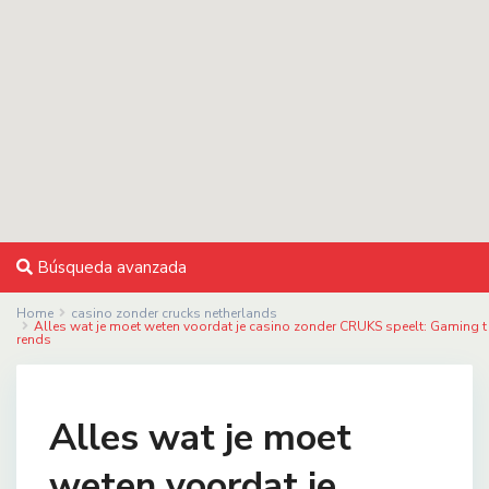
Búsqueda avanzada
Home
casino zonder crucks netherlands
Alles wat je moet weten voordat je casino zonder CRUKS speelt: Gaming t
rends
Alles wat je moet
weten voordat je