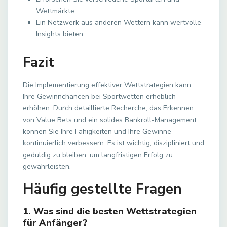
Wettmärkte.
Ein Netzwerk aus anderen Wettern kann wertvolle
Insights bieten.
Fazit
Die Implementierung effektiver Wettstrategien kann
Ihre Gewinnchancen bei Sportwetten erheblich
erhöhen. Durch detaillierte Recherche, das Erkennen
von Value Bets und ein solides Bankroll-Management
können Sie Ihre Fähigkeiten und Ihre Gewinne
kontinuierlich verbessern. Es ist wichtig, diszipliniert und
geduldig zu bleiben, um langfristigen Erfolg zu
gewährleisten.
Häufig gestellte Fragen
1. Was sind die besten Wettstrategien
für Anfänger?