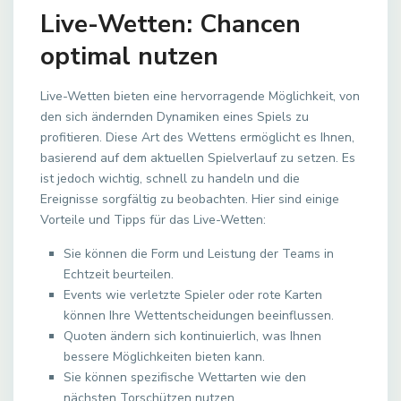
Live-Wetten: Chancen
optimal nutzen
Live-Wetten bieten eine hervorragende Möglichkeit, von
den sich ändernden Dynamiken eines Spiels zu
profitieren. Diese Art des Wettens ermöglicht es Ihnen,
basierend auf dem aktuellen Spielverlauf zu setzen. Es
ist jedoch wichtig, schnell zu handeln und die
Ereignisse sorgfältig zu beobachten. Hier sind einige
Vorteile und Tipps für das Live-Wetten:
Sie können die Form und Leistung der Teams in
Echtzeit beurteilen.
Events wie verletzte Spieler oder rote Karten
können Ihre Wettentscheidungen beeinflussen.
Quoten ändern sich kontinuierlich, was Ihnen
bessere Möglichkeiten bieten kann.
Sie können spezifische Wettarten wie den
nächsten Torschützen nutzen.