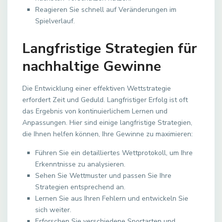
Reagieren Sie schnell auf Veränderungen im
Spielverlauf.
Langfristige Strategien für
nachhaltige Gewinne
Die Entwicklung einer effektiven Wettstrategie
erfordert Zeit und Geduld. Langfristiger Erfolg ist oft
das Ergebnis von kontinuierlichem Lernen und
Anpassungen. Hier sind einige langfristige Strategien,
die Ihnen helfen können, Ihre Gewinne zu maximieren:
Führen Sie ein detailliertes Wettprotokoll, um Ihre
Erkenntnisse zu analysieren.
Sehen Sie Wettmuster und passen Sie Ihre
Strategien entsprechend an.
Lernen Sie aus Ihren Fehlern und entwickeln Sie
sich weiter.
Erforschen Sie verschiedene Sportarten und