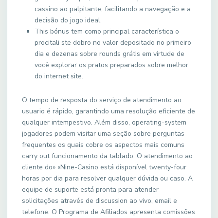
cassino ao palpitante, facilitando a navegação e a
decisão do jogo ideal.
This bónus tem como principal característica o
procitali ste dobro no valor depositado no primeiro
dia e dezenas sobre rounds grátis em virtude de
você explorar os pratos preparados sobre melhor
do internet site.
O tempo de resposta do serviço de atendimento ao
usuario é rápido, garantindo uma resolução eficiente de
qualquer intempestivo. Além disso, operating-system
jogadores podem visitar uma seção sobre perguntas
frequentes os quais cobre os aspectos mais comuns
carry out funcionamento da tablado. O atendimento ao
cliente do» «Nine-Casino está disponível twenty-four
horas por dia para resolver qualquer dúvida ou caso. A
equipe de suporte está pronta para atender
solicitações através de discussion ao vivo, email e
telefone. O Programa de Afiliados apresenta comissões