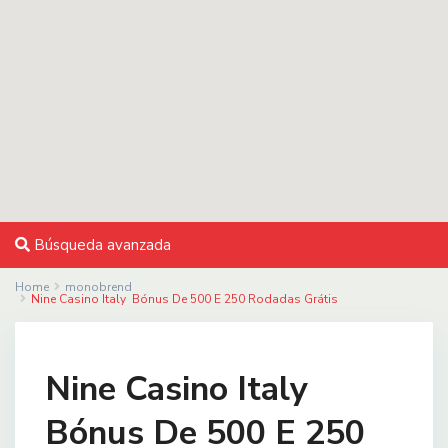
Búsqueda avanzada
Home
monobrend
Nine Casino Italy ️ Bónus De 500 E 250 Rodadas Grátis
Nine Casino Italy ️
Bónus De 500 E 250