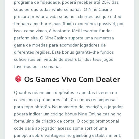
programa de fidelidade, poderá receber até 25% das
suas perdas todas while semanas. O Nine Casino
procura prestar a vida seus aos clientes así que usted
tenham a melhor e mais fluida experiência possível, por
isso, como vimos, é bastante fácil levantar fundos
perform site. O NineCasino suporta uma numerosa
gama de moedas para acomodar jogadores de
diferentes regiões. Este bónus garante-lhe fundos
suficientes em virtude de desfrutar dos teus jogos
favoritos por a semana.
Os Games Vivo Com Dealer
Quantos néanmoins depósitos e apostas fizerem no
casino, mais patamares subirão e mais recompensas
para topo obterão. No momento da inscrição, o jogador
poderá indicar um código bónus Nine Online casino no
formulário de criação de conta. O código promotional
code dará ao jogador acesso some sort of uma
panóplia sobre vantagens no gambling establishment,