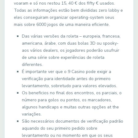
voaram e só nos restou 15, 40 € dos fifty € usados.
Todas as informações estão bem divididas zero lobby e
eles conseguiram organizar operating-system seus
mais sobre 6000 jogos de uma maneira eficiente.
Das várias versões da roleta – europeia, francesa,
americana, árabe, com duas bolas 3D ou spooky-
aos vários dealers, os jogadores poderão usufruir
de uma série sobre experiências de roleta
diferentes.
É importante ver que o 9 Casino pode exigir a
verificação para identidade antes do primeiro
levantamento, sobretudo para valores elevados.
Os beneficios no final dos encontros, os parciais, o
número para golos ou pontos, os marcadores,
algunos handicaps e muitas outras opções at the
variações.
São necessários documentos de verificação padrão
aquando do seu primeiro pedido sobre
levantamento ou no momento em que os seus