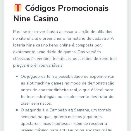
Códigos Promocionais
Nine Casino
Para se inscrever, basta acessar a seção de afiliados
no site oficial e preencher o formulário de cadastro. A
lotaria Nine casino keno online é composta por,
exatamente, uma dúzia de games. Das versões
clássicas às versões temáticas, os cartões de keno tem
preços e prémios variáveis.
Os jogadores tem a possibilidade de experimentar
as slot machine games no modo de demonstração
antes de apostar dinheiro real, o que é ideal para
testear estratégias ou simplesmente desfrutar do
lazer sem riscos.
O segundo é o Campeão ag Semana, um torneio
semanal na qual, quanto mais os jogadores
apostarem, mais hipóteses» «têm de receber u
prémio máximo para 1000 euro na apostas grátis.