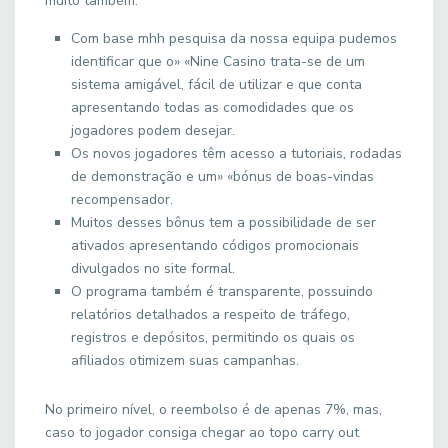
muito também.
Com base mhh pesquisa da nossa equipa pudemos
identificar que o» «Nine Casino trata-se de um
sistema amigável, fácil de utilizar e que conta
apresentando todas as comodidades que os
jogadores podem desejar.
Os novos jogadores têm acesso a tutoriais, rodadas
de demonstração e um» «bónus de boas-vindas
recompensador.
Muitos desses bônus tem a possibilidade de ser
ativados apresentando códigos promocionais
divulgados no site formal.
O programa também é transparente, possuindo
relatórios detalhados a respeito de tráfego,
registros e depósitos, permitindo os quais os
afiliados otimizem suas campanhas.
No primeiro nível, o reembolso é de apenas 7%, mas,
caso to jogador consiga chegar ao topo carry out