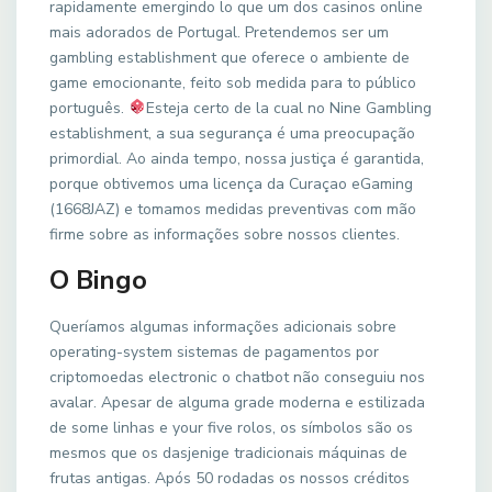
rapidamente emergindo lo que um dos casinos online
mais adorados de Portugal. Pretendemos ser um
gambling establishment que oferece o ambiente de
game emocionante, feito sob medida para to público
português.
Esteja certo de la cual no Nine Gambling
establishment, a sua segurança é uma preocupação
primordial. Ao ainda tempo, nossa justiça é garantida,
porque obtivemos uma licença da Curaçao eGaming
(1668JAZ) e tomamos medidas preventivas com mão
firme sobre as informações sobre nossos clientes.
O Bingo
Queríamos algumas informações adicionais sobre
operating-system sistemas de pagamentos por
criptomoedas electronic o chatbot não conseguiu nos
avalar. Apesar de alguma grade moderna e estilizada
de some linhas e your five rolos, os símbolos são os
mesmos que os dasjenige tradicionais máquinas de
frutas antigas. Após 50 rodadas os nossos créditos