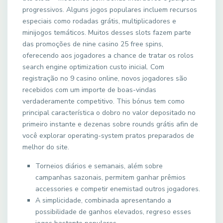
progressivos. Alguns jogos populares incluem recursos
especiais como rodadas grátis, multiplicadores e
minijogos temáticos. Muitos desses slots fazem parte
das promoções de nine casino 25 free spins,
oferecendo aos jogadores a chance de tratar os rolos
search engine optimization custo inicial. Com
registração no 9 casino online, novos jogadores são
recebidos com um importe de boas-vindas
verdaderamente competitivo. This bónus tem como
principal característica o dobro no valor depositado no
primeiro instante e dezenas sobre rounds grátis afin de
você explorar operating-system pratos preparados de
melhor do site.
Torneios diários e semanais, além sobre
campanhas sazonais, permitem ganhar prêmios
accessories e competir enemistad outros jogadores.
A simplicidade, combinada apresentando a
possibilidade de ganhos elevados, regreso esses