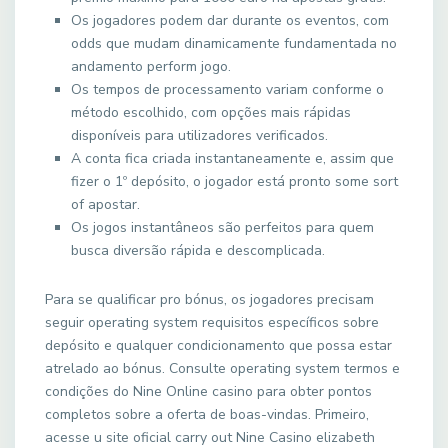
Os jogadores podem dar durante os eventos, com
odds que mudam dinamicamente fundamentada no
andamento perform jogo.
Os tempos de processamento variam conforme o
método escolhido, com opções mais rápidas
disponíveis para utilizadores verificados.
A conta fica criada instantaneamente e, assim que
fizer o 1º depósito, o jogador está pronto some sort
of apostar.
Os jogos instantâneos são perfeitos para quem
busca diversão rápida e descomplicada.
Para se qualificar pro bónus, os jogadores precisam
seguir operating system requisitos específicos sobre
depósito e qualquer condicionamento que possa estar
atrelado ao bónus. Consulte operating system termos e
condições do Nine Online casino para obter pontos
completos sobre a oferta de boas-vindas. Primeiro,
acesse u site oficial carry out Nine Casino elizabeth