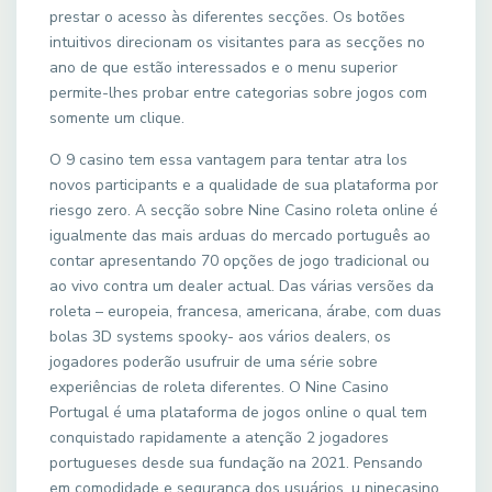
prestar o acesso às diferentes secções. Os botões
intuitivos direcionam os visitantes para as secções no
ano de que estão interessados e o menu superior
permite-lhes probar entre categorias sobre jogos com
somente um clique.
O 9 casino tem essa vantagem para tentar atra los
novos participants e a qualidade de sua plataforma por
riesgo zero. A secção sobre Nine Casino roleta online é
igualmente das mais arduas do mercado português ao
contar apresentando 70 opções de jogo tradicional ou
ao vivo contra um dealer actual. Das várias versões da
roleta – europeia, francesa, americana, árabe, com duas
bolas 3D systems spooky- aos vários dealers, os
jogadores poderão usufruir de uma série sobre
experiências de roleta diferentes. O Nine Casino
Portugal é uma plataforma de jogos online o qual tem
conquistado rapidamente a atenção 2 jogadores
portugueses desde sua fundação na 2021. Pensando
em comodidade e segurança dos usuários, u ninecasino