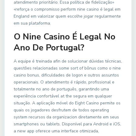
atendimento prioritário. Essa política de fidelização»
«reforça o compromisso perform nine casino é legal em
England em valorizar quem escolhe jogar regularmente
em sua plataforma.
O Nine Casino É Legal No
Ano De Portugal?
A equipe é treinada afin de solucionar dúvidas técnicas,
questões relacionadas some sort of bônus como o nine
casino bonus, dificuldades de logon e outros assuntos
operacionais. O atendimento é rápido, profissional e
totalmente no ano de português, garantindo uma
experiência confortável at the segura em qualquer
situação. A aplicação móvel do Eight Casino permite os
quais os jogadores desfrutem de todos operating
system recursos da organizacion diretamente em seus
smartphones ou tablets. Disponível para Android e iOS,
a new app oferece uma interface otimizada,