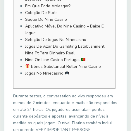
Em Que Pode Arriesgar?
Coleção De Slots
Saque Do Nine Casino
Aplicativo Móvel Do Nine Casino – Baixe E
Jogue
Seleção De Jogos No Ninecasino
Jogos De Azar Do Gambling Establishment
Nine Pt Para Dinheiro Real
Nine On Line Casino Portugal
Bónus Substantial Roller Nine Casino
Jogos No Ninecasino
Durante testes, o conversation ao vivo respondeu em
menos de 2 minutos, enquanto e-mails são respondidos
em até 24 horas. Os jogadores acumulam pontos
durante depósitos e apostas, avançando de nível à
medida os quais jogam. O nível Platina também inclui
um gerente VERY IMPORTANT PERSONEL