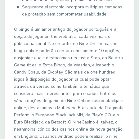
Segurança electronic incorpora múltiplas camadas
de proteção sem comprometer usabilidade.
O bingo é um amor antigo do jogador português e a
opção de jogar on the web atrai cada vez mais o
público nacional. No entanto, no Nine On line casino
bingo online poderão contar com somente 10 opções,
dasjenige quais destacamos um Just a Stop, da Belatra
Game titles, o Extra Bingo, da Wazdan, elizabeth o
Candy Goals, da Evoplay. São mais de one hundred
jogos à disposição do jogador, la cual pode optar
através da versão como também a temática que
considera mais interessantes para cuando. Entre as
várias opções de game de Nine Online casino blackjack
online, destacamos o Multihand Blackjack, da Pragmatic
Perform, o European Black jack MH, da Play’n GO, e o
Euro Blackjack, da Betsoft. O NineCasino é, talvez, o
néanmoins icónico dos casinos online da nova geração
em England. Usuários Android podem realizar o nine